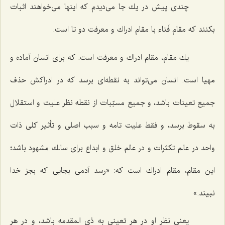
چندى پیش در یك جا مى‌دیدم كه اینها مى‌خواهند اثبات
بكنند كه مقام فَناء با مقام ادراك و معرفت دو تا است.
یك مقام، مقام ادراك و معرفت است. كه براى انسان آماده و
مهیا است. انسان مى‌تواند به نقطه‌اى برسد كه در ادراكش حذف
جمیع تعینات باشد، و جمیع مسبّبات از نقطه نظر علیت و استقلال
به سقوط برسد، و فقط علیت تامه و سبب اصلى و تأثیر كلى ذات
واحد در عالم تكثرات و در عالم خلق و ابداع براى سالك مشهود باشد؛
این مقام، مقام ادراك است كه: «رسد آدمى بجایى كه بجز خدا
نبیند.»
یعنى نظر او در هر تعینى به ذى المقدمه باشد، و در هر