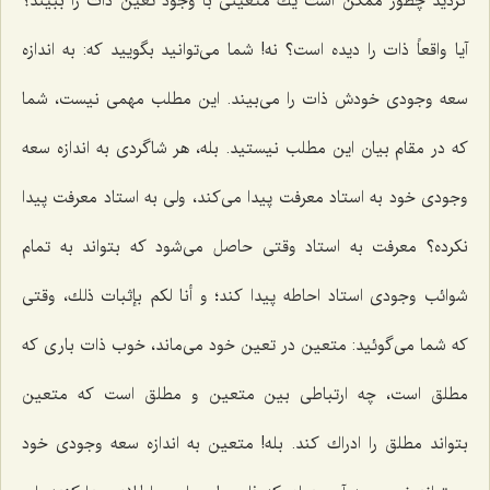
كردید چطور ممكن است یك متعینى با وجود تعین ذات را ببیند؟
آیا واقعاً ذات را دیده است؟ نه! شما مى‌توانید بگویید كه: به اندازه
سعه وجودى خودش ذات را مى‌بیند. این مطلب مهمى نیست، شما
كه در مقام بیان این مطلب نیستید. بله، هر شاگردى به اندازه سعه
وجودى خود به استاد معرفت پیدا مى‌كند، ولى به استاد معرفت پیدا
نكرده؟ معرفت به استاد وقتى حاصل مى‌شود كه بتواند به تمام
شوائب وجودى استاد احاطه پیدا كند؛ و أنا لكم بإثبات ذلك، وقتى
كه شما مى‌گوئید: متعین در تعین خود مى‌ماند، خوب ذات بارى كه
مطلق است، چه ارتباطى بین متعین و مطلق است كه متعین
بتواند مطلق را ادراك كند. بله! متعین به اندازه سعه وجودى خود