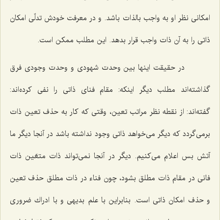
امكانى نظر او به واجب بالذات باشد. و در معرفت خودش تدلّى امكان
ذاتى را به آن ذات واجب قرار بدهد. این مطلب ممكن است.
در حقیقت اینها بین وحدت شهودى و وحدت وجودى فرق
گذاشته‌اند مطلب دیگر اینكه: مقام فناى ذاتى را نفى كرده‌اند:
گفته‌اند: از نقطه نظر مراتب تعین، وقتى كه كار به حذف تعین ذات
برمى‌گردد كه دیگر مى‌خواهد ذاتى وجود نداشته باشد در آنجا دیگر ما
آتش بس اعلام مى‌كنیم. دیگر در آنجا نمى‌تواند ذات متعّین ذات
فانى در مقام ذات مطلق بشود، چون فناء در ذات مطلق حذف تعین
و حذف امكان ذاتى است. بنابراین با علم بدیهى و با ادراك ضرورى