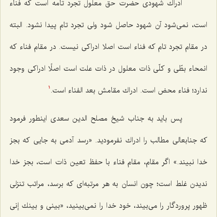
ادراك شهودى حضرت حق معلول تجرد تامه است كه فناء
است، نمى‌شود آن شهود حاصل شود ولى تجرد تام پیدا نشود. البته
در مقام تجرد تام كه فناء است اصلا ادراكى نیست. در مقام فناء كه
انمحاء بطّى و كلّى ذات معلول در ذات علت است اصلًا ادراكى وجود
ندارد؛ فناء محض است. ادراك مقامش بعد الفناء است.
1
پس باید به جناب شیخ مصلح الدین سعدى اینطور فرمود
كه جنابعالى مطالب را ادراك نفرمودید. «رسد آدمى به جایى كه بجز
خدا نبیند.» اگر مقام، مقام فناء با حفظ تعین ذات است، بجز خدا
ندیدن غلط است؛ چون انسان به هر مرتبه‌اى كه برسد، مراتب تنزلى
ظهور پروردگار را مى‌بیند، خود خدا را نمى‌بینید، «بینى و بینك إنى