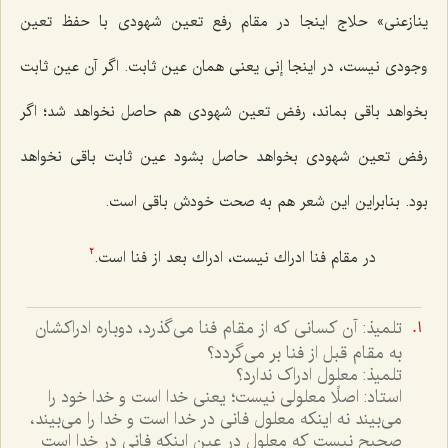
ینازعنى» حلاج اینجا در مقام رفع تعین شهودى با حفظ تعین
وجودى نیست، در اینجا إنى یعنى همان عین ثابت. اگر آن عین ثابت
بخواهد باقى بماند، رفض تعین شهودى هم حاصل نخواهد شد؛ اگر
رفض تعین شهودى بخواهد حاصل بشود عین ثابت باقى نخواهد
بود. بنابراین این شعر هم به صحت خودش باقى است.
در مقام فنا ادراك نیست، ادراك بعد از فنا است.
2
تلميذ: آن کسانى که از مقام فنا مى‌گذرد، دوباره ادراکشان
به مقام قبل از فنا بر مى‌گردد؟
تلميذ: معلول ادراک ندارد؟
استاد: اصلًا معلولى نيست؛ يعنى خدا است و خدا خود را
مى‌بيند نه اينکه معلول فانى در خدا است و خدا را مى‌بيند،
صحيح نيست که معلول در عين اينکه فانى در خدا است