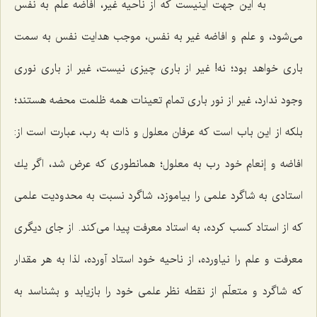
به این جهت اینیست كه از ناحیه غیر، افاضه علم به نفس
مى‌شود، و علم و افاضه غیر به نفس، موجب هدایت نفس به سمت
بارى خواهد بود؛ نه! غیر از بارى چیزى نیست، غیر از بارى نورى
وجود ندارد، غیر از نور بارى تمام تعینات همه ظلمت محضه هستند؛
بلكه از این باب است كه عرفان معلول و ذات به رب، عبارت است از:
افاضه و إنعام خود رب به معلول؛ همانطورى كه عرض شد، اگر یك
استادى به شاگرد علمى را بیاموزد، شاگرد نسبت به محدودیت علمى
كه از استاد كسب كرده، به استاد معرفت پیدا مى‌كند. از جاى دیگرى
معرفت و علم را نیاورده، از ناحیه خود استاد آورده، لذا به هر مقدار
كه شاگرد و متعلّم از نقطه نظر علمى خود را بازیابد و بشناسد به