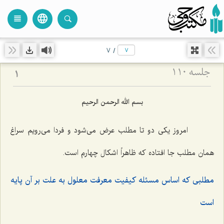
language
view_headline
close
search
7
/
جلسه ۱۱۰
1
بسم الله الرحمن الرحیم
امروز یكى دو تا مطلب عرض مى‌شود و فردا مى‌رویم سراغ
همان مطلب جا افتاده كه ظاهراً اشكال چهارم است.
مطلبى كه اساس مسئله كیفیت معرفت معلول به علت بر آن پایه
است