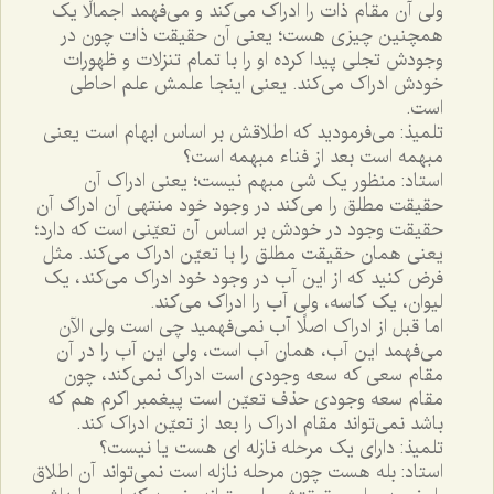
ولى آن مقام ذات را ادراک مى‌کند و مى‌فهمد اجمالًا يک
همچنين چيزى هست؛ يعنى آن حقيقت ذات چون در
وجودش تجلى پيدا کرده او را با تمام تنزلات و ظهورات
خودش ادراک مى‌کند. يعنى اينجا علمش علم احاطى
است.
تلميذ: مى‌فرموديد که اطلاقش بر اساس ابهام است يعنى
مبهمه است بعد از فناء مبهمه است؟
استاد: منظور يک شى مبهم نيست؛ يعنى ادراک آن
حقيقت مطلق را مى‌کند در وجود خود منتهى آن ادراک آن
حقيقت وجود در خودش بر اساس آن تعيّنى است که دارد؛
يعنى همان حقيقت مطلق را با تعيّن ادراک مى‌کند. مثل
فرض کنيد که از اين آب در وجود خود ادراک مى‌کند، يک
ليوان، يک کاسه، ولى آب را ادراک مى‌کند.
اما قبل از ادراک اصلًا آب نمى‌فهميد چى است ولى الآن
مى‌فهمد اين آب، همان آب است، ولى اين آب را در آن
مقام سعى که سعه وجودى است ادراک نمى‌کند، چون
مقام سعه وجودى حذف تعيّن است پيغمبر اکرم هم که
باشد نمى‌تواند مقام ادراک را بعد از تعيّن ادراک کند.
تلميذ: داراى يک مرحله نازله اى هست يا نيست؟
استاد: بله هست چون مرحله نازله است نمى‌تواند آن اطلاق