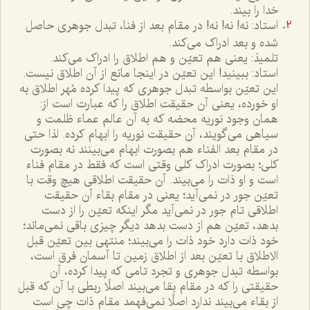
خدا را بيند.
استاد: نه! نه! نه! در مقام بعد از فنا، تبدل جوهرى حاصل
شده و بعد ادراک مى‌کند.
تلميذ: يعنى هم تعيّن و هم اطلاق را ادراک مى‌کند.
استاد: ببينيد! اين تعيّن در اينجا مانع از آن اطلاق نيست.
اين تعيّن بواسطه تبدل جوهرى که پيدا کرده مُهر اطلاق به
او خورده، يعنى آن حقيقت اطلاق را که عبارت است از:
همان وجود نوريه محضه که به آن عالم عماء ظلمت و
سياهى مى‌گويند، آن حقيقت نوريه را ابهام کرده. لذا حتى
در مقام بعد الفناء هم بصورت ابهام مى‌بينند نه بصورت
کلى؛ بصورت ادراک کلى وقتى است که فقط در مقام فناء
است و او ذات را مى‌بيند. آن حقيقت اطلاقى هيچ وقت با
تعيّن جور در نمى‌آيد؛ يعنى در مقام بقاء آن حقيقت
اطلاقى تام جور در نمى‌آيد مگر اينکه تعيّن را از دست
بدهد، تعيّن هم از دست بدهد ديگر چيزى باقى نمى‌ماند؛
خود ذات دارد خود ذات را مى‌بيند؛ منتهى بين تعيّن قبل
الاطلاق با تعيّن بعد از اطلاق زمين تا آسمان فرق است،
بواسطه تبدل جوهرى و تجرد تامى که پيدا کرده، آن
حقيقتى را که در مقام بقا مى‌بيند اصلًا ربطى با آن که قبل
از بقاء مى‌بيند ندارد اصلًا نمى‌فهمد مقام ذات چى است