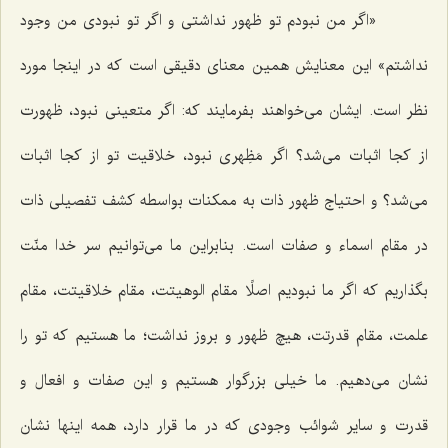
«اگر من نبودم تو ظهور نداشتى و اگر تو نبودى من وجود
نداشتم» این معنایش همین معناى دقیقى است كه در اینجا مورد
نظر است. ایشان مى‌خواهند بفرمایند كه: اگر متعینى نبود، ظهورت
از كجا اثبات مى‌شد؟ اگر مَظِهرى نبود، خلاقیت تو از كجا اثبات
مى‌شد؟ و احتیاج ظهور ذات به ممكنات بواسطه كشف تفصیلى ذات
در مقام اسماء و صفات است. بنابراین ما مى‌توانیم سر خدا منّت
بگذاریم كه اگر ما نبودیم اصلًا مقام الوهیتت، مقام خلاقیتت، مقام
علمت، مقام قدرتت، هیچ ظهور و بروز نداشت؛ ما هستیم كه تو را
نشان مى‌دهیم. ما خیلى بزرگوار هستیم و این صفات و افعال و
قدرت و سایر شوائب وجودى كه در ما قرار دارد، همه اینها نشان