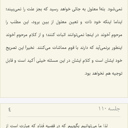
نمى‌شود. بله! معلول به جائى خواهد رسید كه بجز علت را نمى‌بیند؛
ایناما اینكه خود ذات و تعین معلول از بین برود، این مطلب را
مرحوم آخوند در اینجا نمى‌توانند اثبات كنند؛ و از كلام مرحوم آخوند
اینطور برنمى‌آید كه دارند با قوم مماشات مى‌كنند. نخیر! این تصریح
خود ایشان است و كلام ایشان در این مسئله خیلى أكید است و قابل
توجیه هم نخواهد بود.
جلسه ۱۱۰
4
لذا ما مى‌توانیم بگوییم كه در قضیه فَناء كه عبارت است از