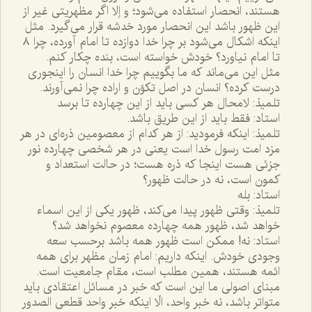
هستند، انحصار استفاده مى‌شود؛ و إلا اگر مظهريتى غير از
اين ظهور باشد اين انحصار مورد خدشه قرار مى‌گيرد. مثل
اينکه اشکال مى‌شود بر چرا خدا دوازده تا امام آورده، چرا ٨
تا امام نياورد؟ خودش خواسته است، بنده چکار کنم.
مثل اين مى‌ماند که ما بگوييم چرا خدا انسان را اينجورى
درست کرده؟ انسان در اصل تکوّن و اراده چرا نمى‌آورند.
تلميذ: لامحال هر کسى بايد از اين چهارده تا برسد
استاد: فقط بايد از اين طريق باشد.
تلميذ: اينکه فرموديد: از هر کدام از معصومين ذره‌اى در هر
مزد امت رسول خدا است يعنى در هر شخصى چهارده نور
جزئى هست اينجا که ذره هست؛ در حالت استعداد و
کمون است، نه در حالت ظهور؟
استاد: بله
تلميذ: وقتى ظهور پيدا مى‌کند، ظهور يکى از اين اسماء
خواهد شد، ظهور همه چهارده معصوم نخواهد شد؟
استاد: نه! ممکن است ظهور همه باشد برحسب سعه
وجودى خودش. اينکه داريم: امام زمان مظهر براى همه
ائمه هستند، همين مطلب است، مقام جامعيت است.
مبناى اصولى ما اين است که خبر در مسائل اعتقادى بايد
متواتر باشد، نه خبر واحد، الّا اينکه خبر واحد قطعى الصدور