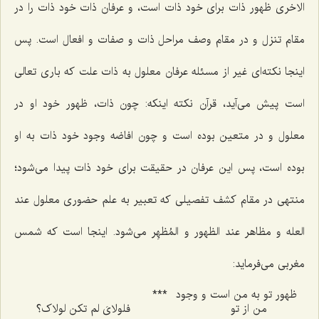
الاخرى ظهور ذات براى خود ذات است، و عرفان ذات خود ذات را در
مقام تنزل و در مقام وصف مراحل ذات و صفات و افعال است. پس
اینجا نكته‌اى غیر از مسئله عرفان معلول به ذات علت كه بارى تعالى
است پیش مى‌آید، قرآن نكته اینكه: چون ذات، ظهور خود او در
معلول و در متعین بوده است و چون افاضه وجود خود ذات به او
بوده است، پس این عرفان در حقیقت براى خود ذات پیدا مى‌شود؛
منتهى در مقام كشف تفصیلى كه تعبیر به علم حضورى معلول عند
العله و مظاهر عند الظهور و المُظهِر مى‌شود. اینجا است كه شمس
مغربى مى‌فرماید:
ظهور تو به من است و وجود
***
من از تو
فلولاىَ لم تکن لولاک؟