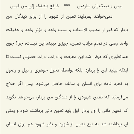
بینى و بینک إنى ینازعنى‌
***
فارفع بلطفک إنى من البین
نمى‌خواهد بفرماید: تعین از شهود را از برابر دیدگان من
بردار كه غیر از مسّبب الاسباب و سبب واحد و مؤثر واحد و حقیقت
واحد سِعى در تمام مراتب تعین، چیزى نبینم این نیست، چرا؟ چون
همانطورى كه عرض شد این معرفت و ادراك، ادراك حصولى نیست تا
اینكه بیاید این را بردارد، بلكه بواسطه تحول جوهرى و نیل و وصول
به تجرد تامه براى انسان و سالك حاصل مى‌شود. پس اگر حلاج
مى‌فرماید كه: تعین شهودى را از دیدگان من بردار، مى‌خواهد بگوید
كه: تعین ذاتى را اول بردار. اول باید تعین ذاتى برداشته شود و وقتى
آن برداشته شد به تبع تعین از شهود و نظر شهود هم براى انسان