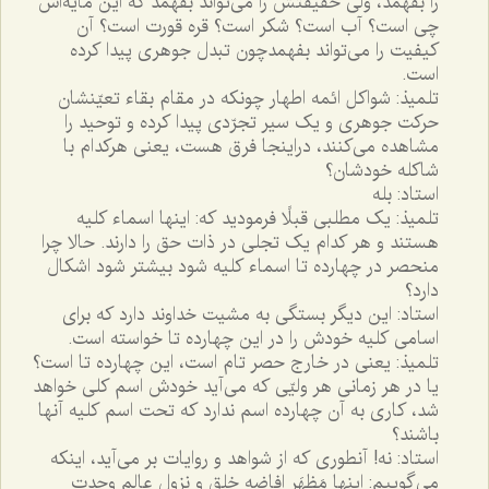
را بفهمد، ولى حقيقتش را مى‌تواند بفهمد که اين مايه‌اش
چى است؟ آب است؟ شکر است؟ قره قورت است؟ آن
کيفيت را مى‌تواند بفهمدچون تبدل جوهرى پيدا کرده
است.
تلميذ: شواکل ائمه اطهار چونکه در مقام بقاء تعيّنشان
حرکت جوهرى و يک سير تجرّدى پيدا کرده و توحيد را
مشاهده مى‌کنند، دراينجا فرق هست، يعنى هرکدام با
شاکله خودشان؟
استاد: بله
تلميذ: يک مطلبى قبلًا فرموديد که: اينها اسماء کليه
هستند و هر کدام يک تجلى در ذات حق را دارند. حالا چرا
منحصر در چهارده تا اسماء کليه شود بيشتر شود اشکال
دارد؟
استاد: اين ديگر بستگى به مشيت خداوند دارد که براى
اسامى کليه خودش را در اين چهارده تا خواسته است.
تلميذ: يعنى در خارج حصر تام است، اين چهارده تا است؟
يا در هر زمانى هر وليّى که مى‌آيد خودش اسم کلى خواهد
شد، کارى به آن چهارده اسم ندارد که تحت اسم کليه آنها
باشند؟
استاد: نه! آنطورى که از شواهد و روايات بر مى‌آيد، اينکه
مى‌گوييم: اينها مَظهَر افاضه خلق و نزول عالم وحدت