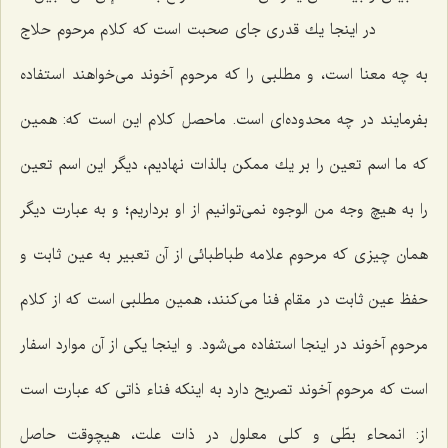
در اینجا یك قدرى جاى صحبت است كه كلام مرحوم حلاج
به چه معنا است، و مطلبى را كه مرحوم آخوند مى‌خواهند استفاده
بفرمایند در چه محدوده‌اى است. ماحصل كلام این است كه: همین
كه ما اسم تعین را بر یك ممكن بالذات نهادیم، دیگر این اسم تعین
را به هیچ وجه من الوجوه نمى‌توانیم از او برداریم؛ و به عبارت دیگر
همان چیزى كه مرحوم علامه طباطبائى از آن تعبیر به عین ثابت و
حفظ عین ثابت در مقام فنا مى‌كنند، همین مطلبى است كه از كلام
مرحوم آخوند در اینجا استفاده مى‌شود. و اینجا یكى از آن موارد اسفار
است كه مرحوم آخوند تصریح دارد به اینكه فناء ذاتى كه عبارت است
از: انمحاء بطّى و كلى معلول در ذات علت، هیچوقت حاصل