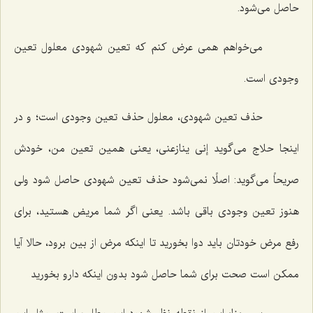
حاصل مى‌شود.
مى‌خواهم همى عرض كنم كه تعین شهودى معلول تعین
وجودى است.
حذف تعین شهودى، معلول حذف تعین وجودى است؛ و در
اینجا حلاج مى‌گوید إنى ینازعنى، یعنى همین تعین من، خودش
صریحاً مى‌گوید: اصلًا نمى‌شود حذف تعین شهودى حاصل شود ولى
هنوز تعین وجودى باقى باشد. یعنى اگر شما مریض هستید، براى
رفع مرض خودتان باید دوا بخورید تا اینكه مرض از بین برود، حالا آیا
ممكن است صحت براى شما حاصل شود بدون اینكه دارو بخورید