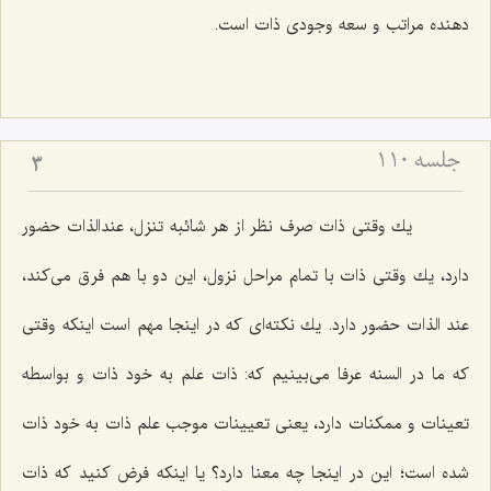
دهنده مراتب و سعه وجودى ذات است.
جلسه ۱۱۰
3
یك وقتى ذات صرف نظر از هر شائبه تنزل، عندالذات حضور
دارد، یك وقتى ذات با تمام مراحل نزول، این دو با هم فرق مى‌كند،
عند الذات حضور دارد. یك نكته‌اى كه در اینجا مهم است اینكه وقتى
كه ما در السنه عرفا مى‌بینیم كه: ذات علم به خود ذات و بواسطه
تعینات و ممكنات دارد، یعنى تعیینات موجب علم ذات به خود ذات
شده است؛ این در اینجا چه معنا دارد؟ یا اینكه فرض كنید كه ذات