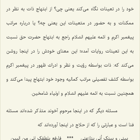
خود را در تعینات نگاه مى‌كند یعنى چى؟ از ابتهاج ذات به نظر در
ممكنات و به حضور در متعینات این یعنى چه؟ یا درباره مراتب
پیغمبر اكرم و ائمه علیهم السّلام راجع به ابتهاج حضرت حق نسبت
به این تعینات روایات آمده؛ این معناى خودش را در اینجا روشن
مى‌كند كه: ذات بواسطه رؤیت و نظر و ادراك ظهور در پیغمبر اكرم
بواسطه كشف تفصیلى مراتب كمالیه وجود خود ابتهاج پیدا مى‌كند و
همچنین نسبت به ائمه علیهم السّلام و اولیاء شامخین.
مسئله دیگر كه در اینجا مرحوم آخوند متذكر شده‌اند مسئله
فنا است و عبارتى را كه از حلاج در اینجا آورده‌اند كه
بینى و بینک أنى ینازعنى‌
***
فارفع بلطفک إنى من البین