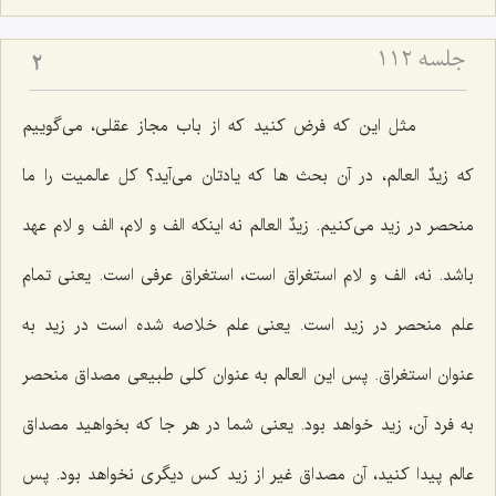
جلسه ۱۱۲
2
مثل این كه فرض كنید كه از باب مجاز عقلى، مى‌گوییم
كه
زیدٌ العالم
، در آن بحث ها كه یادتان مى‌آید؟ كل عالمیت را ما
منحصر در زید مى‌كنیم.
زیدٌ العالم
نه اینكه الف و لام، الف و لام عهد
باشد. نه، الف و لام استغراق است، استغراق عرفى است. یعنى تمام
علم منحصر در زید است. یعنى علم خلاصه شده است در زید به
عنوان استغراق. پس این العالم به عنوان كلى طبیعى مصداق منحصر
به فرد آن، زید خواهد بود. یعنى شما در هر جا كه بخواهید مصداق
عالم پیدا كنید، آن مصداق غیر از زید كس دیگرى نخواهد بود. پس