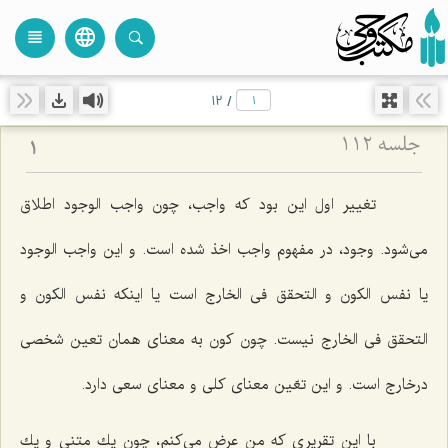
language
view_headline
close
search
12
/
جلسه ۱۱۲
1
تغییر اول این بود كه واجب، چون واجب الوجود اطلاق
مى‌شود. وجود، در مفهوم واجب اخذ شده است. و این واجب الوجود
یا نفس الكون و التحقق فى الخارج است یا اینكه نفس الكون و
التحقق فى الخارج نیست. چون كون به معناى همان تعین شخصى
درخارج است. و این تعّین معناى كلى و معناى سعى دارد.
با این تقریرى كه من عرض مى‌كنم، چون یك متنى و یك