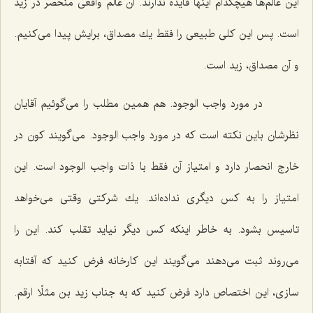
این عالم‌ها هیچكدام اینها فایده ندارند. آن عالم واقعى منحصر در زید
است. پس این كلى طبیعى را فقط یك مصداق، برایش پیدا مى‌كنیم.
و آن مصداق، زید است.
در مورد واجب الوجود. هم همین مطلب را مى‌گوئیم آقایان
نظرشان باین نكته است كه در مورد واجب الوجود. مى‌گویند كون در
خارج انحصار دارد و امتیاز آن فقط با ذات واجب الوجود است. این
امتیاز را به كس دیگرى نداده‌اند. یك شركتى وقتى مى‌خواهد
تاسیس بشود. به خاطر اینكه كس دیگر نیاید تقلب كند. این را
مى‌روند ثبت مى‌دهند مى‌گویند این كارخانه فرض كنید كه آفتابه
سازى، این اختصاص دارد فرض كنید كه به جناب زید بن مثلًا ارقم.