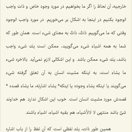
خارجیه، آن لحاظ را اگر ما بخواهیم در مورد وجود خاص و ذات واجب
الوجود بكنیم در اینجا به اشكال بر مى‌خوریم. در مورد واجب الوجود
وقتى كه ما مى‌گوییم ذاتٌ، ذاتٌ به معناى شیء است. همان طور كه
شما به همه اشیاء شیء مى‌گویید، ممكن است یك شیء واجب
باشد، یك شیء ممكن باشد. و این اشكالى لازم نمى‌آید. بالاخره شیء
ما یشاء است، به اینكه مشیت انسان به آن تعلق گرفته شیء
مى‌گویند یا اینكه یشاء وجوده یا اینكه
* یشاء اشارته، ما یشاء قصده *
قصدش مورد مشیت انسان است. خوب این اشكال ندارد. هم خداوند
شىٌ باشد
منتهى لا لالأشیاء
، هم بقیه اشیاء، اشیاء باشند.
همین طور ذات، یك لفظى است كه آن لفظ را از باب اشاره