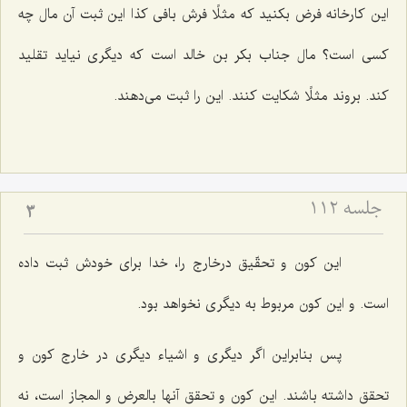
این كارخانه فرض بكنید كه مثلًا فرش بافى كذا این ثبت آن مال چه
كسى است؟ مال جناب بكر بن خالد است كه دیگرى نیاید تقلید
كند. بروند مثلًا شكایت كنند. این را ثبت مى‌دهند.
جلسه ۱۱۲
3
این كون و تحقّیق درخارج را، خدا براى خودش ثبت داده
است. و این كون مربوط به دیگرى نخواهد بود.
پس بنابراین اگر دیگرى و اشیاء دیگرى در خارج كون و
تحقق داشته باشند. این كون و تحقق آنها بالعرض و المجاز است، نه