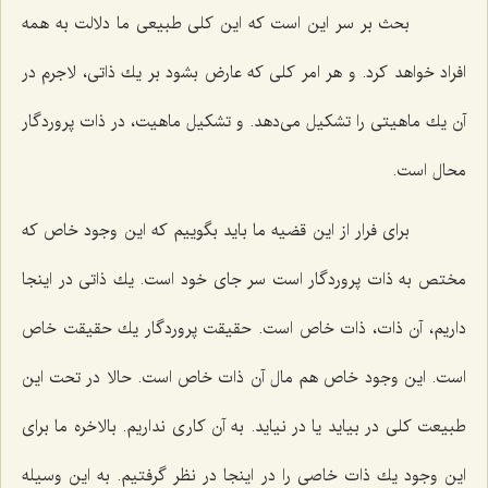
بحث بر سر این است كه این كلى طبیعى ما دلالت به همه
افراد خواهد كرد. و هر امر كلى كه عارض بشود بر یك ذاتى، لاجرم در
آن یك ماهیتى را تشكیل مى‌دهد. و تشكیل ماهیت، در ذات پروردگار
محال است.
براى فرار از این قضیه ما باید بگوییم كه این وجود خاص كه
مختص به ذات پروردگار است سر جاى خود است. یك ذاتى در اینجا
داریم، آن ذات، ذات خاص است. حقیقت پروردگار یك حقیقت خاص
است. این وجود خاص هم مال آن ذات خاص است. حالا در تحت این
طبیعت كلى در بیاید یا در نیاید. به آن كارى نداریم. بالاخره ما براى
این وجود یك ذات خاصى را در اینجا در نظر گرفتیم. به این وسیله