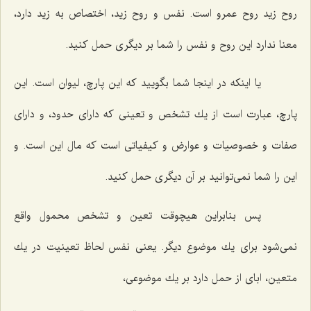
روح زید روح عمرو است. نفس و روح زید، اختصاص به زید دارد،
معنا ندارد این روح و نفس را شما بر دیگرى حمل كنید.
یا اینكه در اینجا شما بگویید كه این پارچ، لیوان است. این
پارچ، عبارت است از یك تشخص و تعینى كه داراى حدود، و داراى
صفات و خصوصیات و عوارض و كیفیاتى است كه مال این است. و
این را شما نمى‌توانید بر آن دیگرى حمل كنید.
پس بنابراین هیچوقت تعین و تشخص محمول واقع
نمى‌شود براى یك موضوع دیگر. یعنى نفس لحاظ تعینیت در یك
متعین، اباى از حمل دارد بر یك موضوعى،