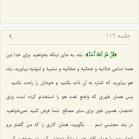
جلسه ۱۱۲
9
﴿قُلۡ هُوَ ٱللَهُ أَحَدٌ﴾
، بله، به جاى اینكه بخواهید براى خدا این
همه اسامى جلالیه و جمالیه و صفاتیه و سلبیه و ثبوتیه بیاورید، یك
هو بیاورید كه اشاره به آن ذات بكنید و خودتان را راحت بكنید ..
پس همان طورى كه واضع لغت هو را استخدام كرده است براى
اختصار، همین طور براى سایر مصالح. شما فرض كنید نمى‌خواهید
در یك مجلسى اسم ..... بگویید، همان كارى را كه من گفتم برو
انجام بده. یا همان آقاى هو را مثلًا دعوتش كن. نمى‌خواهید كسى