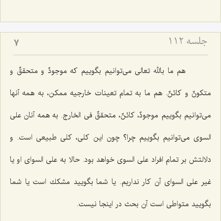
جلسه ۱۱۲
7
هم ما بالله تعالى مى‌توانیم بگوییم كه
موجودٌ و متحققٌ و
متكونٌ و كائنٌ.
هم ما به تمام تعینات خارجیه ممكن، به همه آنها
مى‌توانیم بگوییم
موجودٌ، كائنٌ، متحققٌ فى الخارج
. به همه آنان على
السوى مى‌توانیم بگوییم چرا؟ چون این كلى، كلى طبیعى است. و
دلالتش بر تمام افراد على السوى خواهد بود. حالا به على السواى او یا
غیر على السواى آن كار نداریم. یا شما بگویید مشكك است یا شما
بگویید متواطى است آن بحث در اینجا نیست.