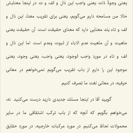
یعنى وجودٌ ذات یعنى واجب این ذال و الف و ت در اینجا معنایش
حالا من مسامحه دارم مى‌گویم، یعنى براى تقریب معنا، این ذال و
الف و تاء یك معنایى دارد كه معناى حقیقت است. آن حقیقت یعنى
ماهیت و آن ماهیت عدم الاباء از ثبوت وعدم است. اما این ذال و
الف و تاء در مورد واجب الوجود، یعنى واجب، یعنى وجود، یعنى
موجود این را دارم از باب تقریب مى‌گویم نمى‌خواهم در معانى
حرفیه، در معانى لغت ما تصرف كنیم.
گویید آقا در اینجا مسلك جدیدى دارید درست مى‌كنید. نه،
مى‌خواهم بگویم كه آنچه كه از باب تركب اشتقاقى ما در سایر
محمولات لحاظ مى‌كنیم در مورد مركبات خارجیه، در مورد حقایق