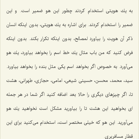
به یك هویتى استخدام كردند چطور این هو ضمیر است. و این
ضمیر را استخدام كردند. براى اشاره به یك هویتى، بدون اینكه انسان
ذكر آن هویت را بیاورد لمصالح، بدون اینكه تكرار بكند. بدون اینكه
فرض كنید كه من باب مثال یك خط اسم را بخواهد بیاورد، یك هو
مى‌آورد. به خصوص اگر بخواهد اسم یكى مثل بنده را بخواهد بیاورد.
سید، محمد، محسن، حسینى شیعى، امامى، حجازى، طهرانى، هشت
تا، اگر چیزهاى دیگرى را حالا بعد اضافه كنید اگر شما در هر جمله
اى بخواهید این هشت تا را بیاورید مشكل است نخواهید یك هو
مى‌آورید. این هو كه خیلى مختصر است، استخدام مى‌كنید براى این
قطار مسافربرى.