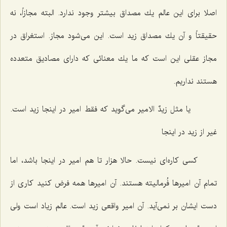
اصلا براى این عالم یك مصداق بیشتر وجود ندارد. البته مجازاً، نه
حقیقتاً و آن یك مصداق زید است. این مى‌شود مجاز. استغراق در
مجاز عقلى این است كه ما یك معنائى كه داراى مصادیق متعدده
هستند نداریم.
یا مثل
زیدٌ الامیر
مى‌گوید كه فقط امیر در اینجا زید است.
غیر از زید در اینجا
كسى كاره‌اى نیست. حالا هزار تا هم امیر در اینجا باشد، اما
تمام آن امیرها فُرمالیته هستند. آن امیرها همه فرض كنید كارى از
دست ایشان بر نمى‌آید. آن امیر واقعى زید است. عالم زیاد است ولى