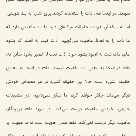
بفهمد. در اینجا هم، ذات را استخدام كردند براى اشاره به یك هویتى.
اما نه اینكه آن هویت، حقیقت مركبه‌اى دارد. یا یك ماهیتى دارد كه
ما ذات را به لحاظ ماهیت مى‌گوییم. ذاتّ ثبت له العلم كه بشود
عالم؛ ذات ثبت له الجود بشود جواد. ذات ثبت له الصبر بشود صابر، نه،
ذات در اینجا به معنى یك ماهیت نیست، ذات در اینجا به معناى
حقیقه الشیء است. حالا این حقیقه الشیء در هر مصداقى خودش
دیگر مى‌داند چكار خواهد كرد، ما دیگر نمى‌دانیم. در متعینات
خارجى، خودش ماهیت درست مى‌كند. در مورد ذات پروردگار،
ماهیت دیگر درست نمى‌كند. فقط همان هویت است نه ما هویت. بر