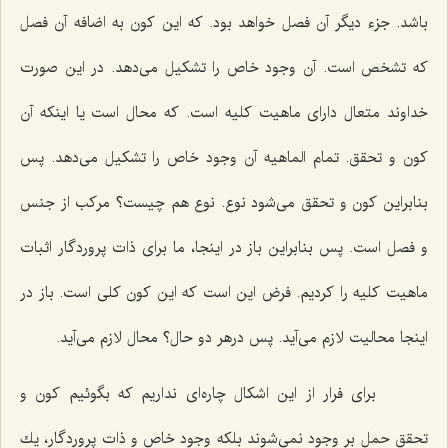
باشد. جزء دیگر آن فصل خواهد بود. كه این كون به اضافه آن فصل
كه تشخص است. آن وجود خاص را تشكیل مى‌دهد. در این صورت
خداوند متعال داراى ماهیت كلیه است. كه محال است یا اینكه آن
كون و تحقق. تمام الماهیه آن وجود خاص را تشكیل مى‌دهد. پس
بنابراین كون و تحقق مى‌شود نوع. نوع هم چیست؟ مركب از جنس
و فصل است. پس بنابراین باز در اینجا، ما براى ذات پروردگار اثبات
ماهیت كلیه را كردیم. فرض این است كه این كون كلى است. باز در
اینجا محالیت لازم مى‌آید. پس درهر دو حال؟ محال لازم مى‌آید.
براى فرار از این اشكال چاره‌اى نداریم كه بگوئیم كون و
تحقق حمل بر وجود نمى‌شوند بلكه وجود خاص و ذات پروردگار، یك