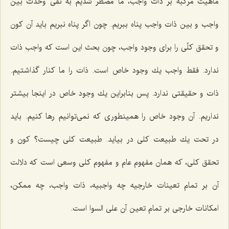
ماهیت مركبه بر ذات واجب، ما مضطر شدیم به نفى وحدت بین
واجب و بین ذات واجب پناه ببریم. چون اگر پناه نبریم باید آن كون
و تحقق كلّى را براى وجود واجب، چون بحث این است كه واجب ذات
ندارد. فقط واجب یك وجود خاص است. ذات را ما كنار گذاشتیم.
ذات و حقیقتى ندارد. پس بنابراین یك وجود خاص در اینجا بیشتر
نداریم. آن وجود خاص را همینطورى كه نمى‌توانیم رها كنیم. باید
در تحت یك طبیعت كلى در بیاید. طبیعت كلى چیست؟ كون و
تحقق كلى، كه همان مفهوم عام و مفهوم كلى وسعى است كه دلالت
آن بر تمام تعینات خارجیه چه واجبیه، ذات واجب، چه ممكن،
امكانات خارجى بر تمام تعین آن على السوا است.