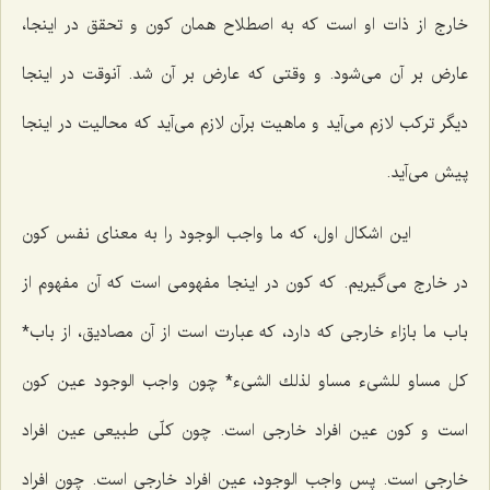
خارج از ذات او است كه به اصطلاح همان كون و تحقق در اینجا،
عارض بر آن مى‌شود. و وقتى كه عارض بر آن شد. آنوقت در اینجا
دیگر تركب لازم مى‌آید و ماهیت برآن لازم مى‌آید كه محالیت در اینجا
پیش مى‌آید.
این اشكال اول، كه ما واجب الوجود را به معناى نفس كون
در خارج مى‌گیریم. كه كون در اینجا مفهومى است كه آن مفهوم از
باب ما بازاء خارجى كه دارد، كه عبارت است از آن مصادیق، از باب
*
كل مساو للشیء مساو لذلك الشیء*
چون واجب الوجود عین كون
است و كون عین افراد خارجى است. چون كلّى طبیعى عین افراد
خارجى است. پس واجب الوجود، عین افراد خارجى است. چون افراد