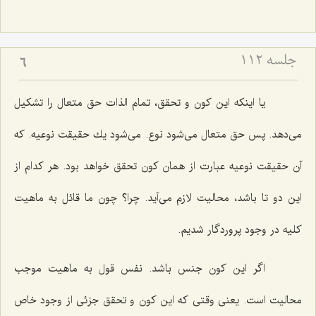
جلسه ۱۱۲
6
یا اینكه این كون و تحقق، تمام الذات حق متعال را تشكیل
مى‌دهد. پس حق متعال مى‌شود نوع. مى‌شود یك حقیقت نوعیه. كه
آن حقیقت نوعیه عبارت از همان كون تحقق خواهد بود. هر كدام از
این دو تا باشد، محالیت لازم مى‌آید. چرا؟ چون ما قائل به ماهیت
كلیه در وجود پروردگار شدیم.
اگر این كون جنس باشد. نفس قول به ماهیت موجب
محالیت است. یعنى وقتى كه این كون و تحقق جزئى از وجود خاص