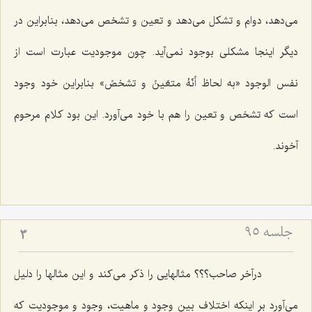
مى‌دهد، دوام و تشكل مى‌دهد و تعین و تشخص مى‌دهد، بنابراین در
دیگر اینجا مشكلى بوجود نمى‌آید. چون موجودیت عبارت است از
نفس الوجود «به لحاظ أنّهُ متعّینً و تشخصً» بنابراین خود وجود
است كه تشخص و تعین را هم با خود مى‌آورد. این بود كلام مرحوم
آخوند.
جلسه ۹۵
3
درآخر صاحب؟؟؟ مثالهایى را ذكر مى‌كند و این مثالها را دلیل
مى‌آورد بر اینكه اختلاف بین وجود و ماهیت، وجود و موجودیت كه