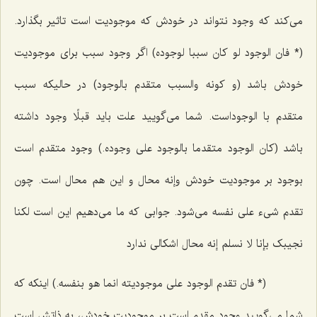
مى‌كند كه وجود نتواند در خودش كه موجودیت است تاثیر بگذارد.
(* فان الوجود لو کان سببا لوجوده)
اگر وجود سبب براى موجودیت
خودش باشد
(و کونه والسبب متقدم بالوجود)
در حالیكه سبب
متقدم با الوجوداست. شما مى‌گویید علت باید قبلًا وجود داشته
باشد
(کان الوجود متقدما بالوجود على وجوده.)
وجود متقدم است
بوجود بر موجودیت خودش
وإنه محال
و این هم محال است. چون
تقدم شیء على نفسه مى‌شود. جوابى كه ما مى‌دهیم این است
لکنا
نجیبک بإنا لا نسلم إنه محال
اشكالى ندارد
(* فان تقدم الوجود على موجودیته انما هو بنفسه.)
اینكه كه
شما مى‌گویید وجود مقدم است بر موجودیت خودش، به ذاتش است