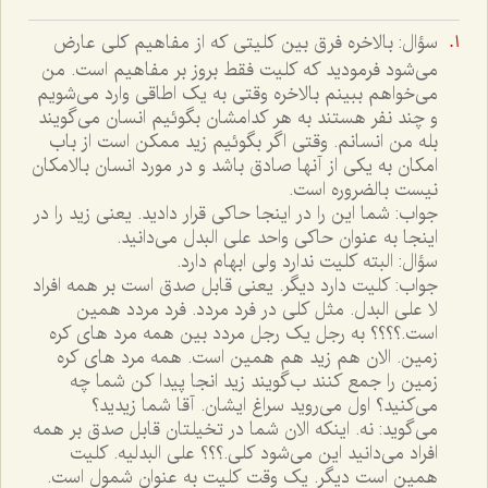
سؤال: بالاخره فرق بين کليتى که از مفاهيم کلى عارض
مى‌شود فرموديد که کليت فقط بروز بر مفاهيم است. من
مى‌خواهم ببينم بالاخره وقتى به يک اطاقى وارد مى‌شويم
و چند نفر هستند به هر کدامشان بگوئيم انسان مى‌گويند
بله من انسانم. وقتى اگر بگوئيم زيد ممکن است از باب
امکان به يکى از آنها صادق باشد و در مورد انسان بالامکان
نيست بالضروره است.
جواب: شما اين را در اينجا حاکى قرار داديد. يعنى زيد را در
اينجا به عنوان حاکى واحد على البدل مى‌دانيد.
سؤال: البته کليت ندارد ولى ابهام دارد.
جواب: کليت دارد ديگر. يعنى قابل صدق است بر همه افراد
لا على البدل. مثل کلى در فرد مردد. فرد مردد همين
است.؟؟؟؟ به رجل يک رجل مردد بين همه مرد هاى کره
زمين. الان هم زيد هم همين است. همه مرد هاى کره
زمين را جمع کنند ب‌گويند زيد انجا پيدا کن شما چه
مى‌کنيد؟ اول مى‌رويد سراغ ايشان. آقا شما زيديد؟
مى‌گويد: نه. اينکه الان شما در تخيلتان قابل صدق بر همه
افراد مى‌دانيد اين مى‌شود کلى.؟؟؟ على البدليه. کليت
همين است ديگر. يک وقت کليت به عنوان شمول است.