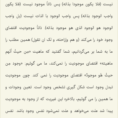
نیست
(فلا یکون موجودا بذاته)
پس ذاتاً موجود نیست
(فلا یکون
واجب الوجود بذاته)
پس واجب الوجود با الذات نیست
(بل واجب
الوجود هو الوجود الذى هو موجود بذاته).
ذاتاً موجودیت اقتضاى
وجود خود را مى‌كند
(و هم وإزاحته، و لک ان تقول)
همین مطلب را
ما به شما بر مى‌گردانیم، شما گفتید كه ماهیت «مِن حیثُ أنّهم
ماهیته» اقتضاى موجودیت را نمى‌كند، ما مى گوئیم: «وجود مِن
حیثُ هُو موجودٌ» اقتضاى موجودیت را نمى كند. چون موجودیت
تبدل وجود است شكل گیرى تشخص وجود است. تعین وجودات و
ما همین را مى گوئیم، بالاخره این غیریت كه از وجود به موجودیت
پیدا شد علت مى‌خواهد و علت نمى‌شود نفس وجود باشد. نفس