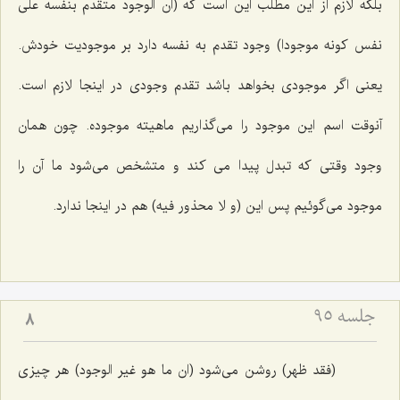
بلكه لازم از این مطلب این است كه
(ان الوجود متقدم بنفسه على
نفس کونه موجودا)
وجود تقدم به نفسه دارد بر موجودیت خودش.
یعنى اگر موجودى بخواهد باشد تقدم وجودى در اینجا لازم است.
آنوقت اسم این موجود را مى‌گذاریم ماهیته موجوده. چون همان
وجود وقتى كه تبدل پیدا مى كند و متشخص مى‌شود ما آن را
موجود مى‌گوئیم پس این
(و لا محذور فیه)
هم در اینجا ندارد.
جلسه ۹۵
8
(فقد ظهر)
روشن مى‌شود
(ان ما هو غیر الوجود)
هر چیزى