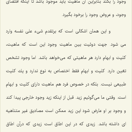
وجود را بكند بنابراین آن ماهیت باید موجود باشد تا اینكه اقتضاى
وجود، و عروض وجود را برخود بگیرد.
و این همان اشكالى است كه برتقدم شیء على نفسه وارد
مى شود. جهت دوئیت بین ماهیت وجود این است كه ماهیت،
كلیت و ابهام دارد هر ماهیتى كه مى‌خواهد باشد. اما وجود تشخص
تعّین دارد. كلیت و ابهام فقط اختصاص به نوع ندارد و یك كلیت
طبیعى نیست. بلكه در خصوص فرد هم ماهیت داراى كلیت و ابهام
است. وقتى ما مى‌گوئیم زید. قبل از اینكه زید وجود خارجى پیدا كند
و وجود بر او عارض شود این زید ممكن است مصادیق غیر متناهیه
اى داشته باشد. زیدى كه در این اطاق است زیدى كه درآن اطاق