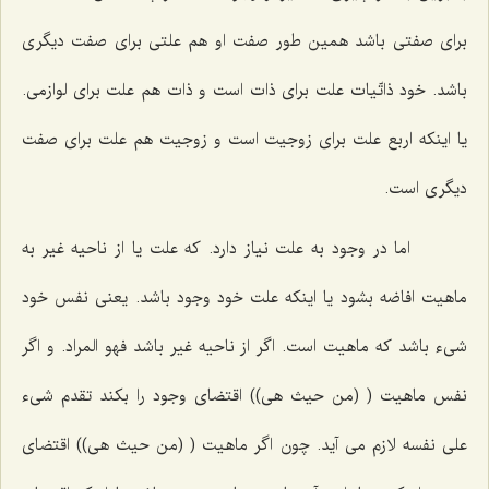
براى صفتى باشد همین طور صفت او هم علتى براى صفت دیگرى
باشد. خود ذاتّیات علت براى ذات است و ذات هم علت براى لوازمى.
یا اینكه اربع علت براى زوجیت است و زوجیت هم علت براى صفت
دیگرى است.
اما در وجود به علت نیاز دارد. كه علت یا از ناحیه غیر به
ماهیت افاضه بشود یا اینكه علت خود وجود باشد. یعنى نفس خود
شیء باشد كه ماهیت است. اگر از ناحیه غیر باشد فهو المراد. و اگر
نفس ماهیت ( (من حیث هى)) اقتضاى وجود را بكند تقدم شیء
على نفسه لازم مى آید. چون اگر ماهیت ( (من حیث هى)) اقتضاى