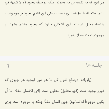
مى‌شود نه به نفسه بل به وجوده. بلكه بواسطه وجود
(و لا شبهة فى
عدم
استحالة ذلك‌
)
شبه اى نیست یعنى این تقدم وجود بر موجودیت
بنفسه محال نیست. این اشكالى ندارد كه وجود مقدم بشود بر
موجودیت بنفسه لا بغیره.
جلسه ۹۵
6
(ولزیاده الإیضاح نقول کل ما هو غیر الوجود
هر چیزى كه
غیراز وجود است
(فهو معلول)
معلول است
(لان الانسان مثلا اما أن
یکون موجوداً للانسانیه)
چون انسان مثلًا اینكه یا موجود است براى