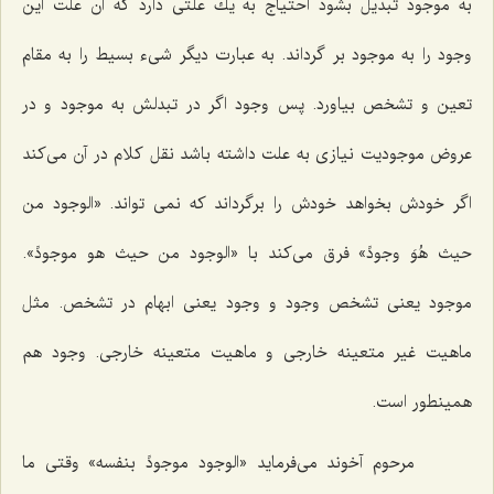
به موجود تبدیل بشود احتیاج به یك علتى دارد كه آن علت این
وجود را به موجود بر گرداند. به عبارت دیگر شیء بسیط را به مقام
تعین و تشخص بیاورد. پس وجود اگر در تبدلش به موجود و در
عروض موجودیت نیازى به علت داشته باشد نقل كلام در آن مى‌كند
اگر خودش بخواهد خودش را برگرداند كه نمى تواند. «الوجود من
حیث هُوَ وجودً» فرق مى‌كند با «الوجود من حیث هو موجودً».
موجود یعنى تشخص وجود و وجود یعنى ابهام در تشخص. مثل
ماهیت غیر متعینه خارجى و ماهیت متعینه خارجى. وجود هم
همینطور است.
مرحوم آخوند مى‌فرماید «الوجود موجودً بنفسه» وقتى ما