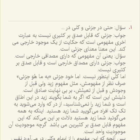
سؤال: حتى در جزئى و کلى در ...
جواب: جزئى که قابل صدق بر کثيرى نيست به عبارت
اخرى مفهومى است که حکايت از يک موجود خارجى مى
کند. اين معنا معناى جزئى است.
سؤال: يعنى آن مفهومى که داراى مصداقى خارجى است.
جواب: جزئى داراى مصداق خارجى است و قابل صدق بر
کثيرى نيست.
اما کلّى اينطور نيست. اما خود جزئى «به ما هُوَ جزئى»
صرف نظر از مفهومش، مثل مفهوم زيد ولى قبل از
وجودش و قبل از تعينّش، بر بى نهايت صادق است.
دليلش اين است که اگر به شما بگويند زيد در اين اطاق
است و شما زيد را نمى‌شناسيد، از در که وارد مى‌شويد به
تک تک افراد مى‌گوييد شما زيد هستيد. اينکه به همه
مى‌گوئيد شما زيد هستيد دلالت بر اين مى‌کند که اين
مفهوم قابل صدق بر کثيرين مى باشد. گرچه موجوديت آن
موجوديت واحد است.
پس آنچه که اين مفهوم را از ابهام وکلى در مى‌آورد نفس