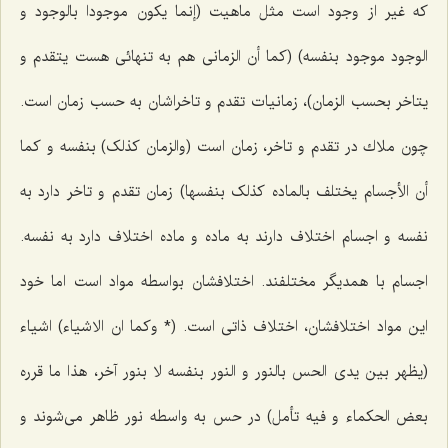
كه غیر از وجود است مثل ماهیت
(إنما یکون موجودا بالوجود و
الوجود موجود بنفسه) (کما أن الزمانى هم به تنهائى هست یتقدم و
یتاخر بحسب الزمان)،
زمانیات تقدم و تاخراشان به حسب زمان است.
چون ملاك در تقدم و تاخر، زمان است
(والزمان کذلک) بنفسه و کما
أن الأجسام یختلف بالماده کذلک بنفسها)
زمان تقدم و تاخر دارد به
نفسه و اجسام اختلاف دارند به ماده و ماده اختلاف دارد به نفسه.
اجسام با همدیگر مختلفند. اختلافشان بواسطه مواد است اما خود
این مواد اختلافشان، اختلاف ذاتى است.
(* وکما ان الاشیاء)
اشیاء
(یظهر بین یدى الحس بالنور و النور بنفسه لا بنور آخر، هذا ما قرره
بعض الحکماء و فیه تأمل)
در حس به واسطه نور ظاهر مى‌شوند و