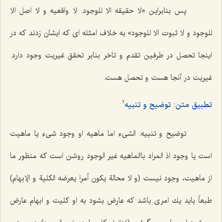
پس بنابراین «لا حقیقه الا للوجود. لا واقعیه و لا اصل الا
للوجود و لا ثبوت الا للوجود» به خلاف امثله اى كه ایشان زدند كه در
اینجا تحصل در طرفین تقدم و تاخر بنابر تحققِ غیریت وجود دارد.
غیریت در آنجا هست و تحصل هست.
تطبیق متن: توضیح و تنبیه‌
1
توضیح و تنبیه: الشیء اما ماهیه او وجود
شیء یا ماهیت
است یا وجود
اذ المراد باالماهیه غیر الوجود
روشن است كه منظور ما
از ماهیت، وجود نیست
(و لا محالة یکون أمرا یعرضه الکلیة و
الإبهام)
طبعاً باید یك امرى باشد كه عارض بشود به او كلیت و ابهام عارض