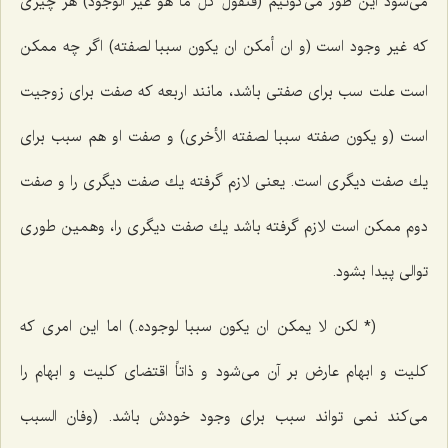
مى‌شود این طور مى‌گوئیم
(فنقول کل ما هو غیر الوجود)
هر چیزى
كه غیر وجود است
(و ان أمکن ان یکون سببا لصفته)
اگر چه ممكن
است علت سب براى صفتى باشد، مانند اربعه كه صفت براى زوجیت
است
(و یکون صفته سببا لصفته الأخرى)
و صفت او هم سبب براى
یك صفت دیگرى است. یعنى لازم گرفته یك صفت دیگرى را و صفت
دوم ممكن است لازم گرفته باشد یك صفت دیگرى را، وهمین طورى
توالى پیدا بشود.
(* لکن لا یمکن ان یکون سببا لوجوده.)
اما این امرى كه
كلیت و ابهام عارض بر آن مى‌شود و ذاتاً اقتضاى كلیت و ابهام را
مى‌كند نمى تواند سبب براى وجود خودش باشد.
(وفان السبب