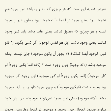
نقیض قضیه این است كه هر چیزى كه معلول نباشد غیر وجود هم
نخواهد بود یعنى وجود در اینجا علّت خواهد بود معلول غیر از وجود
است و هر چیزى كه معلول نباشد یعنى علت باشد باید غیر وجود
نباشد یعنى وجود باشد.
(بل هو نفس الوجود)
اگر كسى بگوید
(* فلو
قیل: الوجود أیضا کذلک). (لا یجوز أن یکون موجودا)
جایز نیست اینكه
موجود باشد
(لانه وجودٌ)
چون وجود است.*
(لانه انما یکون وجوداً لو
کان موجوداً) (انما یکون وجوداً لو کان موجوداً)
این وجود اگر موجود
بود وجود داشت
(فیکون موجوداً)
و چون وجود دارد پس باید موجود
باشد.
(لانه موجود)
یعنى این وجود نمى‌تواند موجودیت را براى خود
بیاورد
فیعود المحال
چون وجود و موجود در اینجا دوتاست. وجود،