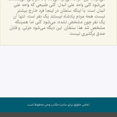
مى‌شود کلى واحد على البدل. کلى طبيعى که واحد على
البدل است. با اينکه سلطان در اينجا فرد خارج بيشتر
نيست همه مردم پادشاه نيستند يک نفر است. تنها آن
يک نفر چون مشخص نشده، مى‌شود کلى اما همينکه
مشخص شد هذا سلطان. اين ديگه مى‌شود جزئى. و قابل
صدق برکثيرى نيست.
تمامی حقوق برای سایت مكتب وحی محفوظ است