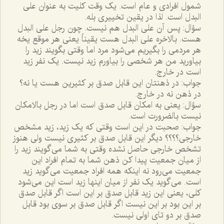
شمول افرادى و عام است. يک وقت کليت به عنوان على
البدل است. لذا در يقين تخييرى بله.
سؤال: پس آن على البدل هم نيست. چون رجل على البدل
هست. بالاخره على البدل هست يقيناً يعنى هر موقع يخه
هر مردمى را بگيريم مى‌شود مرد اما وقتى بگويند زيد را
بياوريد من هر شخصى را بياورم زيد نيست. يک نفر زيد
است در خارج.
جواب: در ذهنتان اين قابل صدق بر کثيرين هست يا نه؟
در ذهن نه در خارج.
سؤال: يعنى به امکان قابل صدق است اما در رجل بالامکان
نيست بالضرورت است.
جواب: صحبت در اين است وقتى که يک زيد، زيد مشخص
خارجى؟؟؟؟ ديگر اين قابل صدق بر کثيرى نيست ولى هنوز
تشخص خارجى حاصل نشده وقتى به شما مى‌گويند زيد را
از ميان جمعيت پيدا کن ذهن شما به تمام افراد اين
جمعيت مى‌رود نه اينکه همه افراد جمعيت مى‌گويد زيد
است. مى‌گويد يک نفر از ميان اينها زيد است اين مى‌شود
کلى، يعنى اين زيد قابل صدق بر اين است اگر قابل صدق
بر اين بود بر اين نيست اگر قابل صدق بر سوى بود قابل
صدق بر دو تاى اولى نيست.