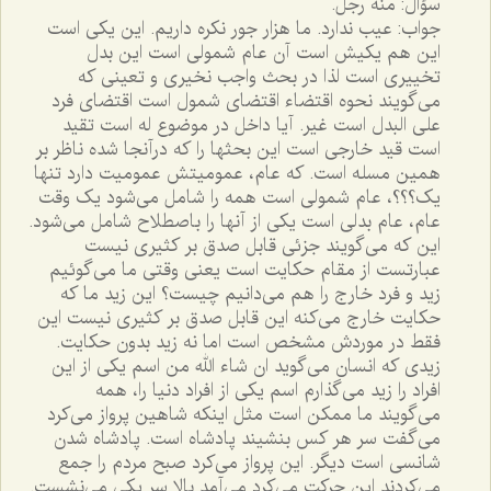
سؤال: منه رجل.
جواب: عيب ندارد. ما هزار جور نکره داريم. اين يکى است
اين هم يکيش است آن عام شمولى است اين بدل
تخييرى است لذا در بحث واجب نخيرى و تعينى که
مى‌گويند نحوه اقتضاء اقتضاى شمول است اقتضاى فرد
على البدل است غير. آيا داخل در موضوع له است تقيد
است قيد خارجى است اين بحثها را که درآنجا شده ناظر بر
همين مسله است. که عام، عموميتش عموميت دارد تنها
يک؟؟؟، عام شمولى است همه را شامل مى‌شود يک وقت
عام، عام بدلى است يکى از آنها را باصطلاح شامل مى‌شود.
اين که مى‌گويند جزئى قابل صدق بر کثيرى نيست
عبارتست از مقام حکايت است يعنى وقتى ما مى‌گوئيم
زيد و فرد خارج را هم مى‌دانيم چيست؟ اين زيد ما که
حکايت خارج مى‌کنه اين قابل صدق بر کثيرى نيست اين
فقط در موردش مشخص است اما نه زيد بدون حکايت.
زيدى که انسان مى‌گويد ان شاء الله من اسم يکى از اين
افراد را زيد مى‌گذارم اسم يکى از افراد دنيا را، همه
مى‌گويند ما ممکن است مثل اينکه شاهين پرواز مى‌کرد
مى‌گفت سر هر کس بنشيند پادشاه است. پادشاه شدن
شانسى است ديگر. اين پرواز مى‌کرد صبح مردم را جمع
مى‌کردند اين حرکت مى‌کرد مى‌آمد بالا سر يکى مى‌نشست.