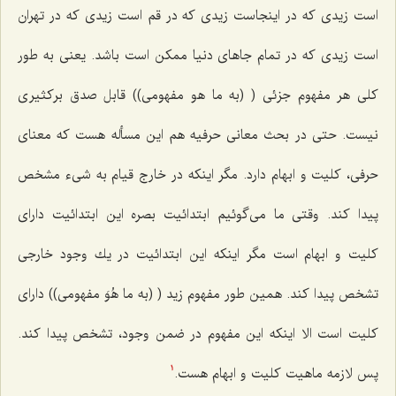
است زیدى كه در اینجاست زیدى كه در قم است زیدى كه در تهران
است زیدى كه در تمام جاهاى دنیا ممكن است باشد. یعنى به طور
كلى هر مفهوم جزئى ( (به ما هو مفهومى)) قابل صدق بركثیرى
نیست. حتى در بحث معانى حرفیه هم این مسأله هست كه معناى
حرفى، كلیت و ابهام دارد. مگر اینكه در خارج قیام به شیء مشخص
پیدا كند. وقتى ما مى‌گوئیم ابتدائیت بصره این ابتدائیت داراى
كلیت و ابهام است مگر اینكه این ابتدائیت در یك وجود خارجى
تشخص پیدا كند. همین طور مفهوم زید ( (به ما هُوَ مفهومى)) داراى
كلیت است الا اینكه این مفهوم در ضمن وجود، تشخص پیدا كند.
پس لازمه ماهیت كلیت و ابهام هست.
1