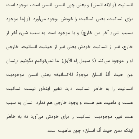
انسانیت
(و لانه انسان)
و یعنى چون انسان، انسان است، موجود است
براى انسانیت، یعنى انسانیت را خودش بوجود مى‌آورد.
(و إمّا موجود
بسبب شیء آخر من خارج)
و یا موجود است به سبب شیء آخر از
خارج، غیر از انسانیت خودش یعنى غیر از حیثیت انسانیت، خارجى
او را موجود مى‌كند
(لا سبیل إله الأول).
ما نمى‌توانیم بگوئیم «إنسان
مِن حیث أنّهُ انسانٌ موجودٌ للانسانیه» یعنى انسان موجودیت
انسانیت را به خاطر انسانیت دارد، نخیر اینطور نیست انسانیت
هست و ماهیت هم هست و وجود خارجى هم ندارد. انسان به سبب
علت غیر، موجودیت انسانیت را براى خودش مى‌آورد نه به خاطر
اینكه «من حیث أنّه انسانٌ» چون ماهیت است.