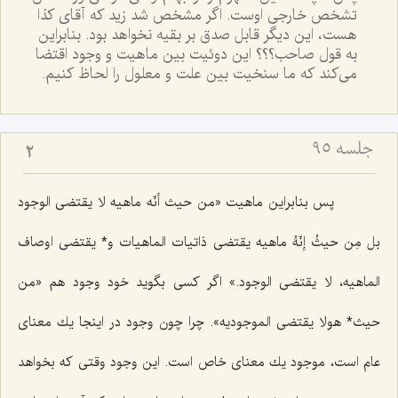
تشخص خارجى اوست. اگر مشخص شد زيد که آقاى کذا
هست، اين ديگر قابل صدق بر بقيه نخواهد بود. بنابراين
به قول صاحب؟؟؟ اين دوئيت بين ماهيت و وجود اقتضا
مى‌کند که ما سنخيت بين علت و معلول را لحاظ کنيم.
جلسه ۹۵
2
پس بنابراین ماهیت «من حیث أنّه ماهیه لا یقتضى الوجود
بل مِن حیثُ إنّهُ ماهیه یقتضى ذاتیات الماهیات و* یقتضى اوصاف
الماهیه، لا یقتضى الوجود.» اگر كسى بگوید خود وجود هم «من
حیث* هولا یقتضى الموجودیه». چرا چون وجود در اینجا یك معناى
عام است، موجود یك معناى خاص است. این وجود وقتى كه بخواهد