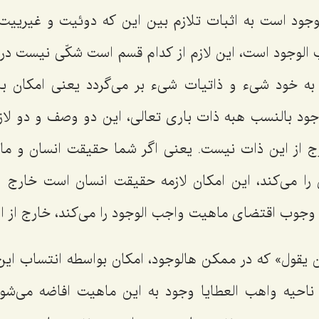
وجود است به اثبات تلازم بین این كه دوئیت و غیرییت
الوجود است، این لازم از كدام قسم است شكّى نیست در ای
د به خود شیء و ذاتیات شیء بر مى‌گردد یعنى امكان ب
ود بالنسب هبه ذات بارى تعالى، این دو وصف و دو لا
ج از این ذات نیست. یعنى اگر شما حقیقت انسان و ماه
را مى‌كند، این امكان لازمه حقیقت انسان است خارج 
جوب اقتضاى ماهیت واجب الوجود را مى‌كند، خارج از ا
 یقول» كه در ممكن هالوجود، امكان بواسطه انتساب ای
 ناحیه واهب العطایا وجود به این ماهیت افاضه مى‌ش