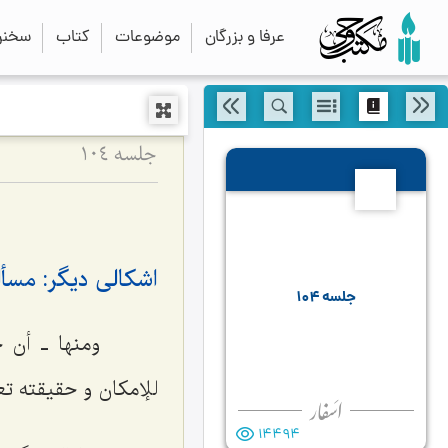
عرفا و بزرگان
موضوعات
کتاب
سخنرا
جلسه ۱۰۴
104
اشكالى دیگر: مسأل
جلسه ۱۰۴
ومنها ـ أن 
للإمکان و حقیقته تع
14494