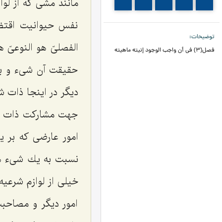
مانند مشى كه از لو
118
117
116
115
114
نفس حیوانیت اقتضا
توضیحات
الفصلىّ هو النوعىّ
فصل(3) في أن واجب الوجود إنيته ماهيته
حقیقت آن شیء و به
دیگر در اینجا ذات 
جهت مشاركت ذات به
امور عارضى كه بر 
نسبت به یك شیء هست
خیلى از لوازم شرعیه
امور دیگر و مصاحبت