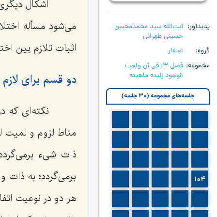
اشكال دیگرى ك
مى‌شود مسأله اختلا
پدیدآور
آیت‌اللَه سید محمدمحسن
حسینی طهرانی
اثبات تلازم بین اخت
گروه
اسفار
مجموعه
فصل 3: في أن واجب
الوجود إنيته ماهيته
دو قسم براى لازم
جلسه‌های مجموعه (30 جلسه)
نكته‌اى كه در 
93
92
91
90
89
مناط لزوم و لمیت ل
98
97
96
95
94
ذات شیء برمى‌گردد
103
102
101
100
99
برمى‌گردد؛ به ذات و
108
107
106
105
104
هر دو در نوعیت اتف
113
112
111
110
109