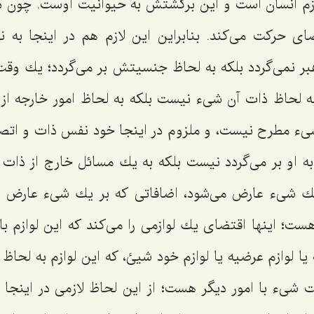
ازم انسان است و این برگشتش به حیوانّیت اوست. چون 
ى حركت مى‌كند. بنابراین این لازم هم در اینجا ب
 هبر نمى‌گردد بلكه به لحاظ جنسیتش بر مى‌گردد؛ یك وقت
 لحاظ ذات آن شیء نیست بلكه به لحاظ امور خارجه از
شیء مطرح نیست، و ملزوم در اینجا خود نفس ذات و اتصاف
 او بر مى‌گردد نیست بلكه به یك مسائل خارج از ذات
یك شیء عارض مى‌شود، اضافاتى كه بر یك شیء عارض مى‌
؛ اینها اقتضاى یك لوازمى را مى‌كند كه این لوازم بای
 یا لوازم عرضیه یا لوازم خود شیئ، كه این لوازم به لحا
 شیء با امور دیگر هست؛ از این لحاظ لازمى در اینجا