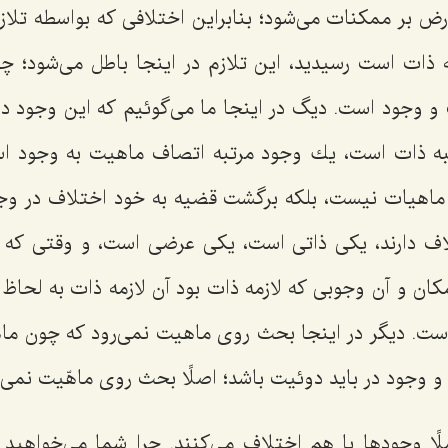
ض بر ممكنات مى‌شود؛ بنابراین اختلافى كه بواسطه تلازم
 ذات است رسیدید، این تلازم در اینجا باطل مى‌شود؛ 
 وجود است. دیگ در اینجا ما مى‌گوئیم كه این وجود دو م
به ذات است، یك وجود مرتبه اتصاف ماهیت به وجود اس
 ماهیات نیست، بلكه برگشت قضیه به خود اختلاف در وج
لاف دارند، یكى ذاتى است، یكى عرضى است، و وقتى كه
ان و آن وجوبى كه لازمه ذات بود آن لازمه ذات به لحاظ
ست. دیگر در اینجا بحث روى ماهیت نمى‌رود كه چون ماه
و وجود در باید دوئیت باشد؛ اصلًا بحث روى ماهّیت نمى‌ر
ا وجودها با هم اختلاف مى‌كنند. چرا شما مى‌خواهید ب