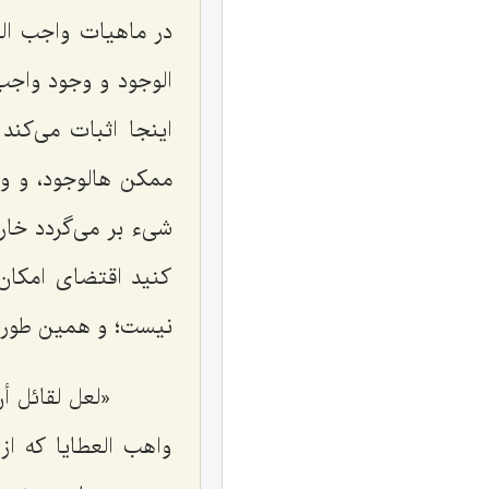
در ماهیات واجب ال
الوجود و وجود واجب 
اینجا اثبات مى‌كن
ممكن هالوجود، و وج
شیء بر مى‌گردد خار
كنید اقتضاى امكان 
نیست؛ و همین طور و
«لعل لقائل أن
واهب العطایا كه از