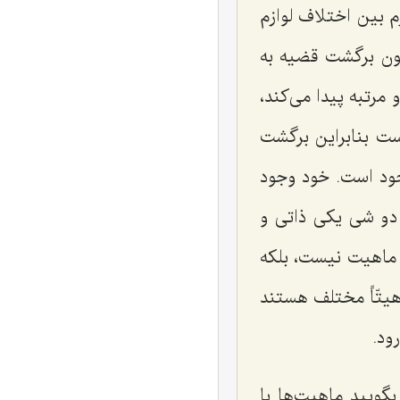
 بین اختلاف لوازم
چون برگشت قضیه به
رتبه پیدا مى‌كند،
ت بنابراین برگشت
ود است. خود وجود
 دو شى یكى ذاتى و
 ماهیت نیست، بلكه
یتّاً مختلف هستند
ود.
گویید ماهیت‌ها با