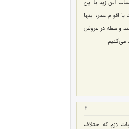
اب این زید با این
ا اقوام عمر، اینها
نند واسطه در عروض
 مى‌كنیم.
2
ات لازم كه اختلاف