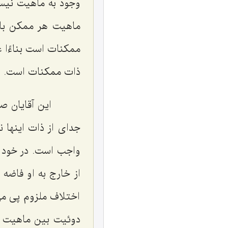
وجود به ماهیت نی
ماهیت هر ممكن بال
ممكنات است
بناءًا
ذات ممكنات است.
این آقایان صحب
جداى از ذات اینها
واجب است. در خود 
از خارج به او فاضه 
اختلاف ملزوم پى مى
دوئیت بین ماهیت و