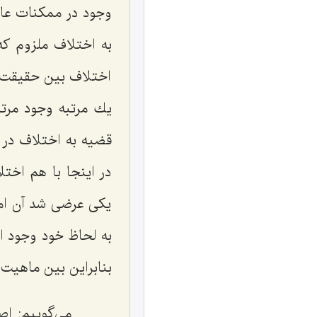
وجود در ممكنات عار
به اختلاف ملزوم كه
اختلاف بین حقیقت و
یك مرتبه وجود مرت
قضیه به اختلاف در
در اینجا با هم اخت
یكى عرضى شد آن امك
به لحاظ خود وجود ا
بنابراین بین ماهیت 
مى‌گوییم: اصلً