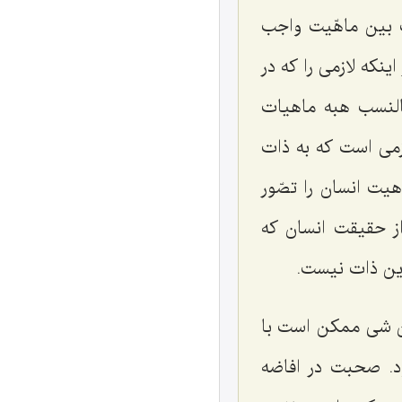
 بین ماهّیت واجب
نكه لازمى را كه در
النسب هبه ماهیات
زمى است كه به ذات
یت انسان را تصّور
از حقیقت انسان كه
ین ذات نیست.
ن شى ممكن است با
ود. صحبت در افاضه