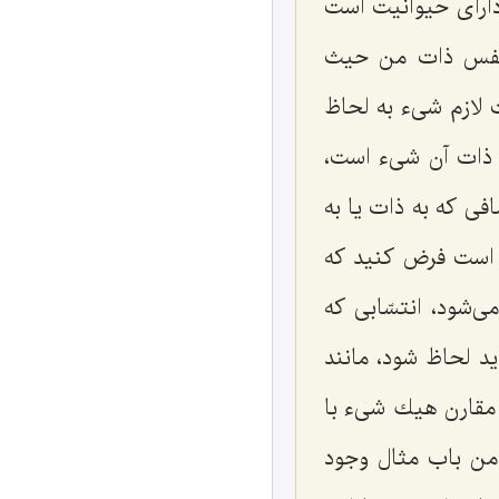
داراى حیوانیت است
ه نفس ذات من حیث
 لازم شیء به لحاظ
 ذات آن شیء است،
ى كه به ذات یا به
 است فرض كنید كه
شود، انتسّابى كه
د لحاظ شود، مانند
ظ مقارن هیك شیء با
 من باب مثال وجود