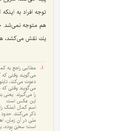
توجه افراد به این
هم متوجه نمى‌شد. حا
یك نقش مى‌كشد، هم
مطالبى راجع به کم
مى‌گويند وقتى که ک
دعوت مى‌کند، تابل
مى‌گويند وقتى که م
را مى‌گيرند. يعنى 
اين عکس است.
اسم کمال الملک را 
ذکر مى‌کنند. حدود 
ملى در آن زمان، اه
است؛ سخىّ بوده، ب