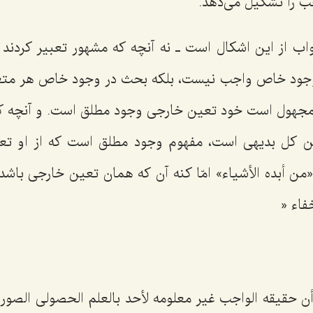
 را تشكیل مى‌دهد.
 از این اشكال است ـ نه آنچه كه مشهور تعبیر كردند ـ
وجود خاص واجب نیست، بلكه بحث در وجود خاص هر مت
 مجهول است خود تعین خارجى وجود مطلق است. و آنچه ك
ن كل بدیهى است، مفهوم وجود مطلق است كه از او تعبی
من أبده الأشیاء» امّا كنه آن كه همان تعین خارجى باش
فاء «
ن حقیقه الواجب غیر معلومه لأحد بالعلم الحصولى الصور