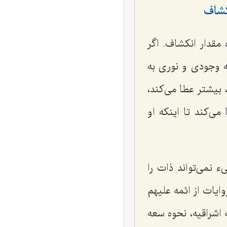
كشاف
مقدار انكشاف. اگر
 وجودى و نورى به
بیشتر عطا مى‌كند،
ى‌كند تا اینكه او
 نمى‌تواند ذات را
ایات از ائمه علیهم
 اشراقیه، نحوه سعه