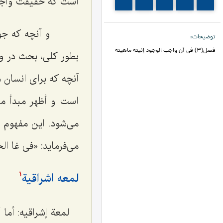
است كه حقیقت واجب
118
117
116
115
114
و آنچه كه جواب
توضیحات
فصل(3) في أن واجب الوجود إنيته ماهيته
بطور كلى، بحث در 
آنچه كه براى انسان
است و أظهر مبدأ م
مى‌شود. این مفهوم «
مى‌فرماید: «فى غا الخ
لمعه اشراقیة
1
لمعة إشراقیه: أما أ