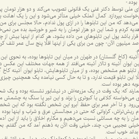
بوده.-
 ملى توسط دکتر غنى يک قانونى تصويب مى‌کند و دو هزار تومان پو
خواست بپردازد. کمال الملک خيلى متأثر مى‌شود و اين را يک اهانت 
مى‌دهد که من اين تابلوها را در ازاى پول ندادم، حالا مجلس براى من
هديه کردم و شما اين دو هزار تومان را به شير و خورشيد بده من نمى‌
قرار باشد پول اين تابلوهاى من داده بشود، هر کدام از اينها بيش از چ
 صد ميليون الآن- چون من براى يکى از اينها اقلًّا پنج سال عمر تلف کر
.
آئينه (کاخ گلستان) در طهران در ميان اين تابلوها بوده، به نحوى اين ت
 ايوان آئينه و تالار آئينه مى‌افتد از همه جهات مختلف اين عکس د
تابلو هم مشخص بوده، و از ميان تابلوهايش، تابلو ايوان آئينه کاخ 
لًا اين تابلو قيّمت ندارد، و تا به حال کسى نيامده يک همچنين چيزى
جوبه دهر بوده است.
مارند که: يک وقت در يک مزرعه‌اش در نيشابور نشسته بوده و يک 
 مى‌خواسته کلاغى يا کبوترى را بزند و اين تير يا سنگ به چشمش مى
د. و تا آخر عمر براى حفظ آبرو اين شخص نگفته بود که اين شخص ا
يش‌تراش، کراواتى که حتى در مجالسش عرق و شراب و اينها بوده است
ان را به چه مسائلى نسبت مى‌دهيم و مکارم اخلاق را بايد از اين آد
يلى عجيبى من، چند، خيلى وقت الآن به ذهنم آمد که من گفتم. ب
ن بداند خوب است.
نخست وزير و رئيس الوزراء بود و شکوه‌الملک وزير دربار، صدرالاشراف