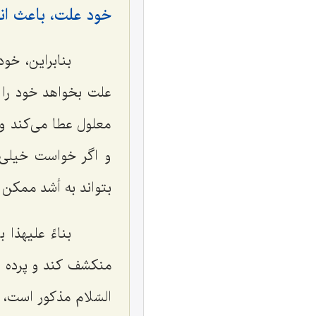
خود علت، باعث ان
بنابراین، خود 
علت بخواهد خود را
معلول عطا مى‌كند و
و اگر خواست خیلى ز
بتواند به أشد ممكن 
بناءً علیهذا ب
منكشف كند و پرده از
السّلام مذكور است، 