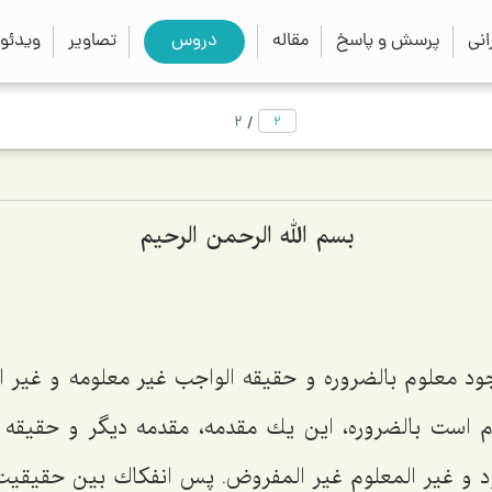
close
search
نی
پرسش و پاسخ
مقاله
دروس
تصاویر
ویدئو
/
2
بسم الله الرحمن الرحیم
جود معلوم بالضروره و حقیقه الواجب غیر معلومه و غیر ا
است بالضروره، این یك مقدمه، مقدمه دیگر و حقیقه ا
د و غیر المعلوم غیر المفروض. پس انفكاك بین حقیقیت