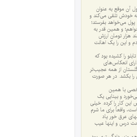
ل آن موقع به عنوان
به خودش تلقى مى‌کند و
 پول مى‌خواهد بفرستد؛
خواهم؛ و همين قدر به
ند هزار تومان ارزش
دم و اين را يک اهانت
ابلو را کشيده بود که
اراى انعکاس‌هاى
گلستان از همه عجيب‌تر
 را بکشد. در هر صورت
شخصى با همين
‌خورد و بينايى يک
ين کار را کرده. خيلى
، واقعاً براى ما شرم
مهاى عرق خور ياد
حث درس و اينها عيب
 هم وزير دادگسترى بود