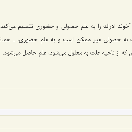
وند ادراك را به علم حصولى و حضورى تقسیم مى‌كند و
 به حصولى غیر ممكن است و به علم حضورى، ـ همانط
ى كه از ناحیه علت به معلول مى‌شود، علم حاصل مى‌شود.