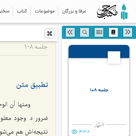
عرفا و بزرگان
موضوعات
کتاب
سخنرا
جلسه ۱۰۸
108
تطبیق متن
جلسه ۱۰۸
ومنها أن الو
ضرور
ه‌
.
وجود معلوم 
نتیجه‌اش هم مى‌شو
14138