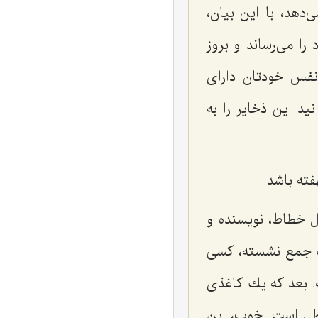
دهد، با این بیان،
ا مى‌رساند و بروز
نفس خودتان داراى
د این ذخایر را به
ته باشد
خطاط، نویسنده و
ك جمع نشسته، كسى
. بعد كه یك كاغذى
طى است. خوب، این