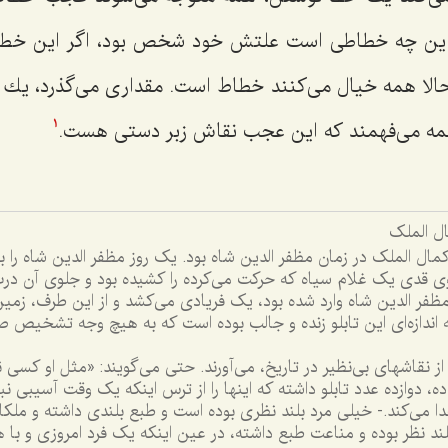
كه این چه خطاطى است علتش خود شخص بود، اگر این خط 
لا همه خیال مى‌كنند خطاط است. مقدارى مى‌گذرد، یك كا
ه مى‌فهمند كه این عجب نقاش زبر دستى هست.
1
ال الملک
مال الملک در زمان مظفر الدين شاه بود. يک روز مظفر الدين شاه را 
وى قدى يک غلام سياه که حرکت مى‌کرده را کشيده بود و جلوى آن درب
ظفر الدين شاه وارد شده بود، يک فريادى مى‌کشد و از اين طرف، زمين
به اندازه‌اى اين تابلو زنده و جالب بوده است که به هيچ وجه تشخيص 
از نقاشهاى بى‌نظير در تاريخ، مى‌آورند. حتى مى‌گويند: «مثل او کسى ن
ده، دوازده عدد تابلو داشته که اينها را از ترس اينکه يک وقت آسيبى 
دا مى‌کند.- خيلى مرد بلند نظرى بوده است و طبع بلندى داشته و ملک
لند نظر بوده و مناعت طبع داشته، در عين اينکه يک فرد امروزى و 