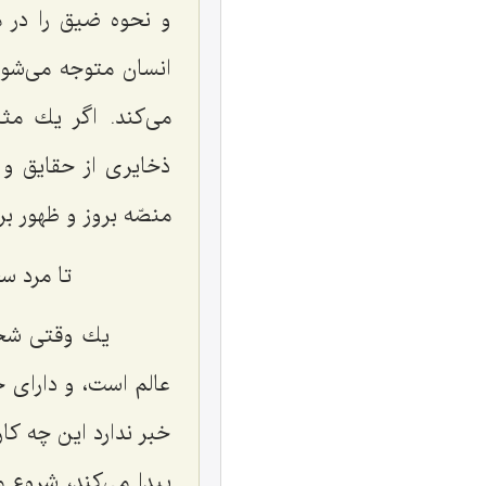
و نحوه ضیق را در م
انسان متوجه مى‌شود
مى‌كند. اگر یك مث
ذخایرى از حقایق و 
منصّه بروز و ظهور بر
تا مرد س
یك وقتى شخصى
عالم است، و داراى
خبر ندارد این چه ك
پیدا مى‌كند، شروع