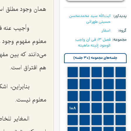
همان وجود مطلق اس
پدیدآور
آیت‌اللَه سید محمدمحسن
حسینی طهرانی
وأجیب عنه ف
گروه
اسفار
مجموعه
فصل 3: في أن واجب
معلوم مفهوم وجود 
الوجود إنيته ماهيته
مى‌دانند كه بین مف
جلسه‌های مجموعه (30 جلسه)
هم افتراق است.
93
92
91
90
89
98
97
96
95
94
بنابراین، اشك
103
102
101
100
99
معلوم نیست.
108
107
106
105
104
المغایر للخ
113
112
111
110
109