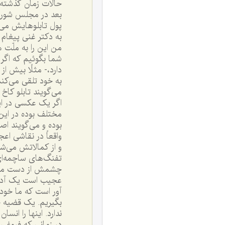
حالات زمان گذشته 
بعد در مجلس شوراى
پول تابلوهايش مى‌
به دکتر غنى پيغام 
من اين را به ملّت 
شما بگوئيم که اگر 
دارد،- مثلًا بيش از
به خود تلقى مى‌کنم
مى‌گويند تابلو کاخ 
اگر يک عکسى در اين
مختلف بوده در اين 
بوده و مى‌گويند اص
واقعاً در نقاشى اع
و از کمالاتش مى‌ش
تفنگ‌هاى ساچمه‌اى
چشمش از دست مى‌رو
عجيب است يک آدم ر
آور است که ما خودم
بگيريم. يک قضيه خ
ندارد. اينها را انسا
در زمانى که فروغى 