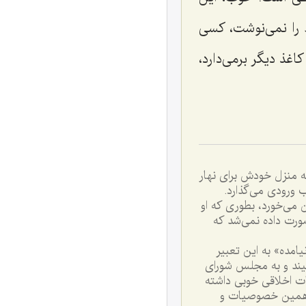
را نمى‌نوشت، كسى
غذ دیگر برمى‌دارد،
به منزل خودش براى نهار
 ورودى مى‌گذارد.
 مى‌خورد، بطورى که او
صورت داده نمى‌شد که
يامده» به اين تعبير
نبيند و به مجلس شوراى
ات اخلاقى خوبى داشته
با همين خصوصيات و