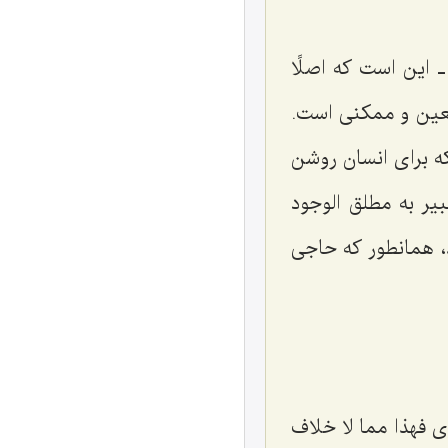
 این است كه اصلًا
عین و ممكنى است.
ه براى انسان روشن
ر به مطلق الوجود
د، همانطور كه حاجى
ى فهذا مما لا خلاف