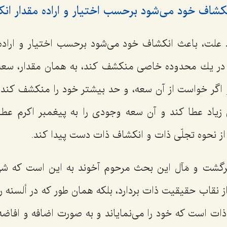
كشاف خود مى‌شود برحسب اختیار و اراده مقدار ان
علت، باعث انكشاف خود مى‌شود برحسب اختیار و اراده 
 در یك محدوده خاصى منكشف كند، به همان مقدار، سعه
 اگر خواست از آن سعه، و حد بیشتر خود را منكشف كند، 
یاد عطا كند و آن سعه وجودى را به پیغمبر اكرم عطا م
از نحوه تجلّى ذات و انكشاف ذات دست پیدا كند.
رگشت و مَآل این بحث مرحوم آخوند به این است كه شیء
 نقاب حقیقیت ذات بردارد، بلكه همان طور كه در ألسنه رو
ذات است كه خود را مى‌نمایاند و به صورت اضافه و افاضه