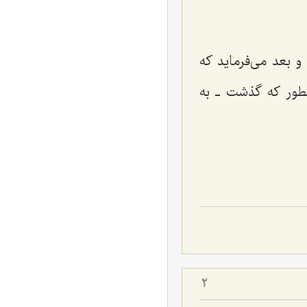
 بعد مى‌فرماید كه
ور كه گذشت ـ به
2