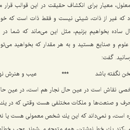
علول، معیار براى انكشاف حقیقت در این قوالب قرار مى‌
 كه غیر از ذات، شیئى نیست و فقط ذات است كه خود ر
ال ساده بخواهیم بزنیم، مثل این مى‌ماند كه شما در 
علوم و صنایع هستید و به هر مقدار كه بخواهید مى‌توانی
سانید. گفت:
خن نگفته باشد
***
عیب و هنرش نهف
 نقاش است در عین حال نجار هم است، در عین حال 
 حرف و صنعت‌ها و ملكات مختلفى هست وقتى كه در ی
اره است، و نمى‌داند كه این یك شخص معمولى هست یا نه
 مى‌كند یك خط نوشتن، همه متوجه مى‌شوند عجب خطا