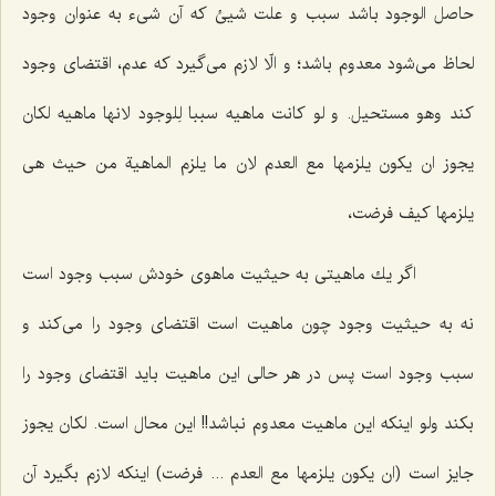
حاصل الوجود باشد سبب و علت شیئ كه آن شیء به عنوان وجود
لحاظ مى‌شود معدوم باشد؛ و الّا لازم مى‌گیرد كه عدم، اقتضاى وجود
كند
وهو مستحیل. و لو کانت ماهیه سببا لِلوجود لانها ماهیه لکان
یجوز ان یکون یلزمها مع العدم لان ما یلزم الماهیة
من حیث هى
یلزمها كیف
فرضت،
اگر یك ماهیتى به حیثیت ماهوى خودش سبب وجود است
نه به حیثیت وجود چون ماهیت است اقتضاى وجود را مى‌كند و
سبب وجود است پس در هر حالى این ماهیت باید اقتضاى وجود را
بكند ولو اینكه این ماهیت معدوم نباشد!! این محال است.
لکان یجوز
جایز است
(ان یکون یلزمها مع العدم ... فرضت)
اینكه لازم بگیرد آن