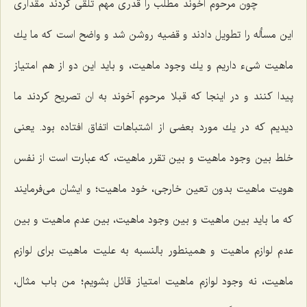
چون مرحوم آخوند مطلب را قدرى مهم تلقى كردند مقدارى
این مسأله را تطویل دادند و قضیه روشن شد و واضح است كه ما یك
ماهیت شیء داریم و یك وجود ماهیت، و باید این دو از هم امتیاز
پیدا كنند و در اینجا كه قبلا مرحوم آخوند به ان تصریح كردند ما
دیدیم كه در یك مورد بعضى از اشتباهات اتفاق افتاده بود. یعنى
خلط بین وجود ماهیت و بین تقرر ماهیت، كه عبارت است از نفس
هویت ماهیت بدون تعین خارجى، خود ماهیت؛ و ایشان مى‌فرمایند
كه ما باید بین ماهیت و بین وجود ماهیت، بین عدم ماهیت و بین
عدم لوازم ماهیت و همینطور بالنسبه به علیت ماهیت براى لوازم
ماهیت، نه وجود لوازم ماهیت امتیاز قائل بشویم؛ من باب مثال،