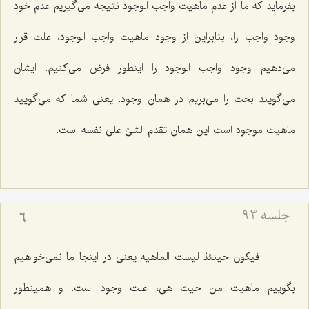
بفرماید كه ما از عدم ماهیت واجب الوجود نتیجه مى‌گیریم عدم خود
وجود واجب را، بنابراین از وجود ماهیت واجب الوجود، علت قرار
مى‌دهیم وجود واجب الوجود را اینطور فرض مى‌كنیم. ایشان
مى‌گویند بحث را مى‌بریم در همان وجود. یعنى شما كه مى‌گویید
ماهیت موجود است این همان تقدم الشئ على نفسه است.
جلسه ۹۳
6
فیکون حینئذ لیست الماهیه
یعنى در اینجا ما نمى‌خواهیم
بگوییم ماهیت من حیث هى، علت وجود است. و همینطور