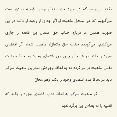
نكته مى‌ریسم كه در مورد حق متعال چطور قضیه صادق است
مى‌گوییم كه حق متعال ماهیت او اگر جداى از وجود او باشد در این
صورت همین ما درباره جناب حق متعال این قاعده را جارى
مى‌كنیم. مى‌گوییم جناب حق متعال!، ماهیت شما، اگر اقتضاى
وجود را بكند در هر حال چون این اقتضاى وجود به لحاظ حیثیت
نفس ماهیت بر مى‌گردد نه به لحاظ وجودش بنابراین ماهیت سركار
باید در لحاظ عدم اقتضاى وجود را بكند وهو محالٌ
اگر ماهیت سركار به لحاظ عدم، اقتضاى وجود را بكند كه
قضیه را به بطلان این برگرداندیم