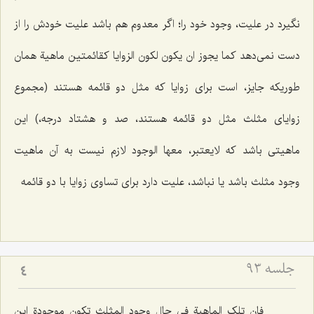
نگیرد در علیت، وجود خود را؛ اگر معدوم هم باشد علیت خودش را از
دست نمى‌دهد
کما یجوز ان یکون لکون الزوایا کقائمتین ماهیة
همان
طوریكه جایز، است براى زوایا كه مثل دو قائمه هستند (مجموع
زوایاى مثلث مثل دو قائمه هستند، صد و هشتاد درجه،) این
ماهیتى باشد كه
لایعتبر، معها الوجود
لازم نیست به آن ماهیت
وجود مثلث باشد یا نباشد، علیت دارد براى تساوى زوایا با دو قائمه
جلسه ۹۳
4
فان تلک الماهىة
فى حال وجود المثلث تكون موجودة این