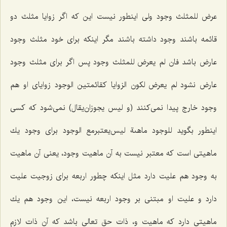
عرض للمثلث وجود
ولى اینطور نیست این كه اگر زوایا مثلث دو
قائمه باشند وجود داشته باشند مگر اینكه براى خود مثلث وجود
عارض باشد
فان لم یعرض للمثلث وجود
پس اگر براى مثلث وجود
عارض نشود
لم یعرض لکون الزوایا کقائمتین الوجود
زوایاى او هم
وجود خارج پیدا نمى‌كنند
(و لیس یجوزان‌یقال)
نمى‌شود كه كسى
اینطور بگوید
للوجود ماهىة
لیس‌یعتبرمع الوجود براى وجود یك
ماهیتى است كه معتبر نیست به آن ماهیت وجود، یعنى آن ماهیت
به وجود هم علیت دارد مثل اینكه چطور اربعه براى زوجیت علیت
دارد و علیت او مبتنى بر وجود اربعه نیست، این وجود هم یك
ماهیتى دارد كه ماهیت و، ذات حق تعالى باشد كه آن ذات لازم