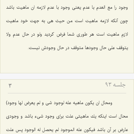
وجود را
مع العدم
با عدم یعنى وجود با عدم لازمه ان ماهیت باشد
چون آنكه لازمه ماهیت است من حیث هى به جهت خود ماهیت
لازم ماهیت است هر طورى شما فرض كردید ولو در حال عدم
ولا
یتوقف على حال وجودها
متوقف در حال وجودش نیست.
جلسه ۹۳
3
ومحال ان یکون ماهیه عله لوجود شى و لم یعرض لها وجود)
محال است اینكه یك ماهیتى علت براى وجود شیء باشد و وجودى
عارض بر آن باشد
فیکون عله الموجود لم یحصل له الوجود
پس علت