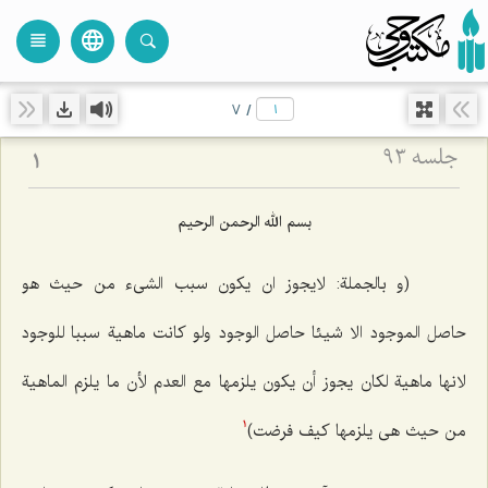
language
view_headline
close
search
7
/
جلسه ۹۳
1
بسم الله الرحمن الرحیم
(و بالجملة: لایجوز ان یکون سبب الشیء من حیث هو
حاصل الموجود الا شیئا حاصل الوجود ولو کانت ماهیة سببا للوجود
لانها ماهیة لکان یجوز أن یکون یلزمها مع العدم لأن ما یلزم الماهیة
من حیث هى یلزمها کیف فرضت)
1