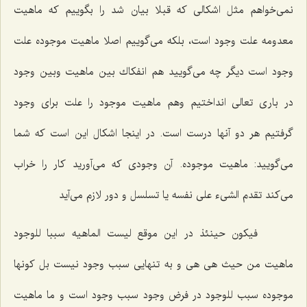
نمى‌خواهم مثل اشكالى كه قبلا بیان شد را بگوییم كه ماهیت
معدومه علت وجود است، بلكه مى‌گوییم اصلا ماهیت موجوده علت
وجود است دیگر چه مى‌گویید هم انفكاك بین ماهیت وبین وجود
در بارى تعالى انداختیم وهم ماهیت موجود را علت براى وجود
گرفتیم هر دو آنها درست است. در اینجا اشكال این است كه شما
مى‌گویید: ماهیت موجوده. آن وجودى كه مى‌آورید كار را خراب
مى‌كند تقدم الشیء على نفسه یا تسلسل و دور لازم مى‌آید
فیکون حینئذ
در این موقع
لیست الماهیه سببا للوجود
ماهیت من حیث هى هى و به تنهایى سبب وجود نیست
بل کونها
موجوده سبب للوجود
در فرض وجود سبب وجود است و ما ماهیت