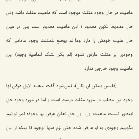
ماهیت در حال وجود مثلث موجود است كه ماهیت مثلث باشد
وفى
حال عدمهعا تکون معدوم
ة این ماهیت معدوم است ولى در عین
حال علیت خودش را دارد
وما لم یوضع للمثلث وجود
مادامى كه
وجودى بر مثلث عارض نشود
(لم یکن لتلک الماهیة وجود)
این
ماهیت وجود خارجى ندارد
(فلیس یمکن ان یقال)،
نمى‌شود گفت
ماهیه الاول عرض لها
وجود
این مطلب در مورد مثلث درست است و اما در مورد وجود حق
اینطور نیست ماهیت اول، اول حق تعالىً عرض لها وجودً؛ نمى‌توانیم
بگوییم وجودى به او عارض شده
حتى لزم عنها الوجود
تا اینكه از این