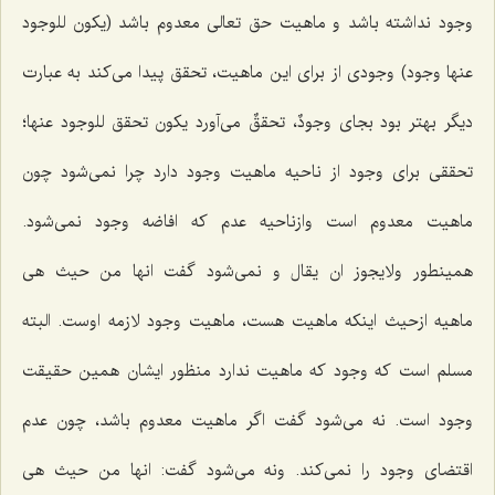
وجود نداشته باشد و ماهیت حق تعالى معدوم باشد
(یکون للوجود
عنها وجود)
وجودى از براى این ماهیت، تحقق پیدا مى‌كند به عبارت
دیگر بهتر بود بجاى وجودٌ، تحققٌ مى‌آورد یكون تحقق للوجود عنها؛
تحققى براى وجود از ناحیه ماهیت وجود دارد چرا نمى‌شود چون
ماهیت معدوم است وازناحیه عدم كه افاضه وجود نمى‌شود.
همینطور
ولایجوز ان یقال
و نمى‌شود گفت
انها من حیث هى
ماهیه
ازحیث اینكه ماهیت هست، ماهیت وجود لازمه اوست. البته
مسلم است كه وجود كه ماهیت ندارد منظور ایشان همین حقیقت
وجود است. نه مى‌شود گفت اگر ماهیت معدوم باشد، چون عدم
اقتضاى وجود را نمى‌كند. ونه مى‌شود گفت: انها من حیث هى