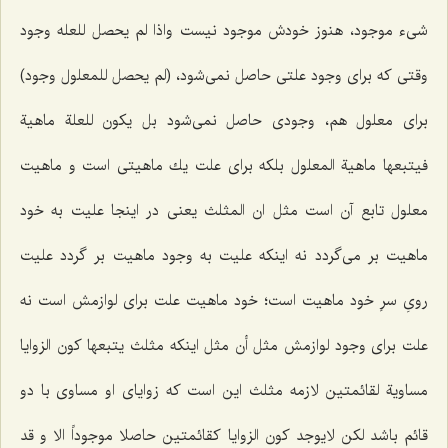
شیء موجود، هنوز خودش موجود نیست
واذا لم یحصل للعله وجود
وقتى كه براى وجود علتى حاصل نمى‌شود،
(لم یحصل للمعلول وجود)
براى معلول هم، وجودى حاصل نمى‌شود
بل یکون للعلة ماهیة
فیتبعها ماهیة المعلول
بلكه براى علت یك ماهیتى است و ماهیت
معلول تابع آن است
مثل ان المثلث
یعنى در اینجا علیت به خود
ماهیت بر مى‌گردد نه اینكه علیت به وجود ماهیت بر گردد علیت
روىِ سرِ خود ماهیت است؛ خود ماهیت علت براى لوازمش است نه
علت براى وجود لوازمش
مثل أن مثل
اینكه
مثلث یتبعها کون الزوایا
مساویة لقائمتین
لازمه مثلث این است كه زوایاى او مساوى با دو
قائم باشد
لکن لایوجد کون الزوایا کقائمتین حاصلا موجوداً الا و قد