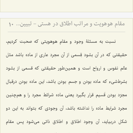
مقام هوهویت و مراتب اطلاق در هستی - تبیین نسبت میان مقام احدیت، واحدیت و ظهورات مادی
10
نسبت به مسئلۀ وجود و مقام هوهویتى كه صحبت كردیم،
حقیقتى كه در آن بشود قِسمى از آن مجرد عارى از ماده باشد مثل
عالم نفوس و ارواح است و همین‌طور حقیقتی که قسمی از بشود
بشرط‌شی‌ء كه ماده بودن و جسم بودن باشد، این ماده بودن درقبال
مجرّد بودن قَسیم قرار بگیرد یعنی ماده شرائط مجرد را و هم‌چنین
مجرد شرایط ماده را نداشته باشد، آن وجودى كه بتواند به این دو
شكل دربیاید، آن وجود اطلاق و اطلاق ذاتى مى‌شود پس مقام