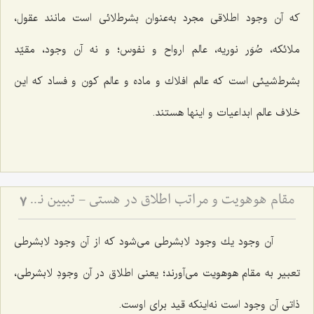
که آن وجود اطلاقى مجرد به‌عنوان بشرط‌لائى است مانند عقول،
ملائكه، صُوَر نوریه، عالم ارواح و نفوس؛ و نه آن وجود، مقیّد
بشرط‌شیئى است كه عالم افلاك و ماده و عالم كون و فساد كه این
خلاف عالم ابداعیات و اینها هستند.
مقام هوهویت و مراتب اطلاق در هستی - تبیین نسبت میان مقام احدیت، واحدیت و ظهورات مادی
7
آن وجود یك وجود لابشرطى مى‌شود كه از آن وجود لابشرطى
تعبیر به مقام هوهویت مى‌آورند؛ یعنى اطلاق در آن وجودِ لابشرطى،
ذاتى آن وجود است نه‌اینکه قید براى اوست.