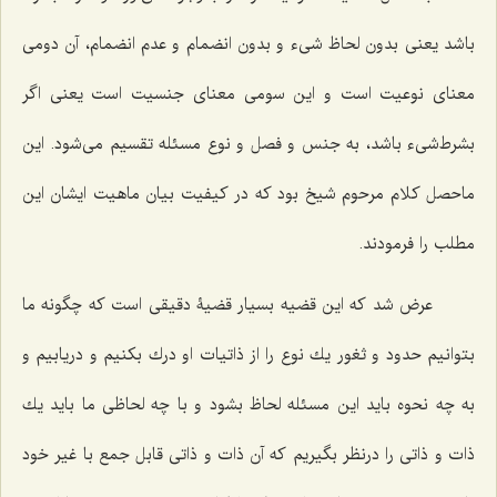
باشد یعنى بدون لحاظ شی‌ء و بدون انضمام و عدم انضمام، آن دومى
معناى نوعیت است و این سومى معناى جنسیت است یعنى اگر
بشرط‌شی‌ء باشد، به جنس و فصل و نوع مسئله تقسیم مى‌شود. این‌
ماحصل كلام مرحوم شیخ بود كه در كیفیت بیان ماهیت ایشان این
مطلب را فرمودند.
عرض شد كه این قضیه بسیار قضیۀ دقیقى است كه چگونه ما
بتوانیم حدود و ثغور یك نوع را از ذاتیات او درك بكنیم و دریابیم و
به چه نحوه باید این مسئله لحاظ بشود و با چه لحاظى ما باید یك
ذات و ذاتى را درنظر بگیریم كه آن ذات و ذاتى قابل جمع با غیر خود