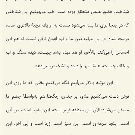
شناخت، حضور علمى متحقق بوده است. خب مى‌بینیم این شناختى
كه در اینجا برای ما پیدا مى‌شود نسبت به او یك مرتبۀ بالاترى است،
درست شد؟! در این مرتبه بین ما و فرد اَعمیٰ فرقى نیست او هم این
احساس را مى‌كند بالأخره او هم دیده پشم چیست، دیده سنگ و آب
و خاك چیست، همۀ اینها را دیده و تشخیص مى‌دهد.
از این مرتبه بالاتر می‌آییم نگاه مى‌كنیم وقتى كه ما روى این
فرش دست مى‌كشیم علاوه بر جنس، رنگ‌ها هم به‌واسطۀ چشم ما
منتقل مى‌شود؛ الآن این منطقه قرمز است، این سفید است، این آبى
است، اینجا سرمه‌اى است، این سبز است، زرد است و
إلی آخر
، این