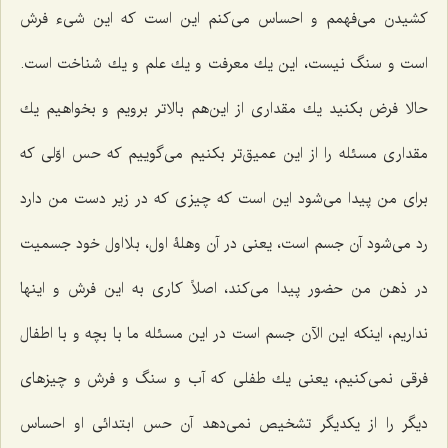
کشیدن می‌فهمم و احساس مى‌كنم این است كه این شیء فرش
است و سنگ نیست، این یك معرفت و یك علم و یك شناخت است.
حالا فرض بكنید یك مقدارى از این‌هم بالاتر برویم و بخواهیم یك
مقدارى مسئله را از این عمیق‌تر بكنیم مى‌گوییم که حس اوّلى كه
براى من پیدا مى‌شود این است كه چیزى كه در زیر دست من دارد
رد مى‌شود آن جسم است، یعنی در آن وهلۀ اول، بلااول خود جسمیت
در ذهن من حضور پیدا مى‌كند، اصلاً كارى به این فرش و اینها
نداریم، اینكه این الآن جسم است در این مسئله ما با بچه و با اطفال
فرقى نمى‌كنیم، یعنی یك طفلى كه آب و سنگ و فرش و چیز‌های
دیگر را از یکدیگر تشخیص نمى‌دهد آن حس ابتدائى او احساس