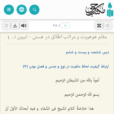
language
view_headline
close
search
28
/
مقام هوهویت و مراتب اطلاق در هستی - تبیین نسبت میان مقام احدیت، واحدیت و ظهورات مادی
1
درس ششصد و بیست و ششم
ارتباط کیفیت لحاظ ماهیت در نوع و جنس و فصل بودن (4)
أعوذُ بِالله مِنَ الشَّیطانِ الرَّجیم
بِسمِ الله الرَّحمَنِ الرَّحیم
هذا خلاصَةُ کلامِ الشّیخِ فى الشَّفاءِ و فیهِ أبحاثٌ الأوَّلُ أنَّ