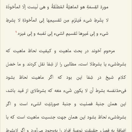
مورِدَ القِسمَةِ هو الماهیَّةُ المُطلَقَةُ و هی لَیسَت إلّا المأخوذَة
لا بِشَرطِ شیء فَیَلزَم مِن تَقسیمِها إلى المأخوذةِ لا بِشرطِ
شی‌ء و إلى غَیرِها تَقسیمِ الشی‌ء إلى نَفسِه و إلى غیرَه.
1
مرحوم آخوند در بحث ماهیت و كیفیت لحاظ ماهیت كه
بشرط‌شی‌ء یا بشرط‌لا است، مطالبى را از شِفا نقل كردند و ما حَصَل
كلام شیخ در شِفا این بود كه اگر ماهیت لحاظ بشود
فى‌حدّنفسه
بشرط أن لا یکون شَی‌ء مَعَه
كه بشرط‌لاى از قید باشد،
این همان جنبۀ فصلیت و جنبۀ صورتیّت الشی‌ء است و اگر
بشرط‌شی‌ء لحاظ بشود این همان جهت جنسیت ماهیت است كه با
اضافۀ به فصل، حقیقت نوعیۀ افراد را به‌وجود مى‌آورد و اگر لابشرط