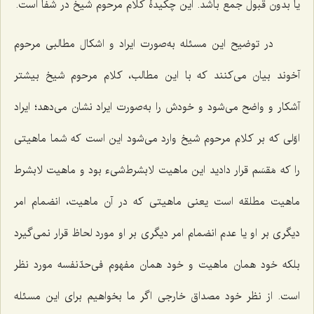
یا بدون قبول جمع باشد. این چكیدۀ كلام مرحوم شیخ در شفا است.
در توضیح این مسئله به‌صورت ایراد و اشكال مطالبى مرحوم
آخوند بیان مى‌كنند كه با این مطالب، كلام مرحوم شیخ بیشتر
آشكار و واضح مى‌شود و خودش را به‌صورت ایراد نشان مى‌دهد؛ ایراد
اوّلى كه بر كلام مرحوم شیخ وارد مى‌شود این است كه شما ماهیتى
را كه مَقسَم قرار دادید این ماهیت لابشرط‌شی‌ء بود و ماهیت لابشرط
ماهیت مطلقه است یعنى ماهیتى كه در آن ماهیت، انضمام امر
دیگرى بر او یا عدم انضمام امر دیگرى بر او مورد لحاظ قرار نمى‌گیرد
بلكه خود همان ماهیت و خود همان مفهوم فى‌حدّنفسه مورد نظر
است. از نظر خود مصداق خارجى اگر ما بخواهیم براى این مسئله