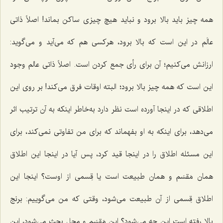
همه چیز باید بالا برود و نباید هیچ چیزی ساكن بماند! اصلاً ذاتى
عالَم در این است كه بالا برود، هركسى هم كه مى‌آید و مى‌گوید:
ارزانش مى‌كنیم؛ آن براى رأى جمع كردن است. اصلاً ذاتى عالم وجود
این است كه همه چیز بالا برود؛ البته اوقات فرق مى‌كند! بر روی این
اطلاقى كه در اینجا آورده است نظر دارد به‌خاطر اینكه به آن ترتیب اثر
مى‌دهد، براى اینكه به او بفهماند كه براى من تفاوتى نمى‌كند، براى
این مسئله اطلاق را در اینجا قید كرد، پس آیا در اینجا این اطلاق
همان مَقسَم و همان طبیعت است یا قِسمى از اوست؟ اینجا این
اطلاق قِسمی از آن طبیعت مى‌شود، وقتى كه من مى‌گوییم: برنج
بالا رفته است این چه مى‌شود؟ این مَقسَم و محل بحث مى‌شود، این