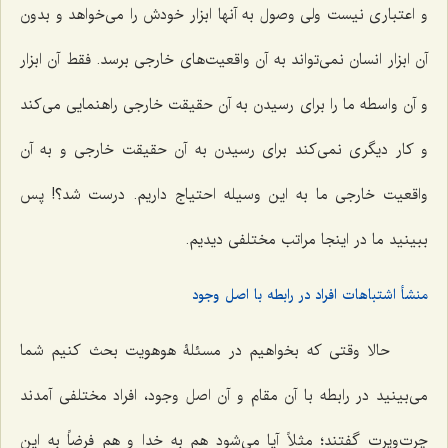
و اعتبارى نیست ولى وصول به آنها ابزار خودش را مى‌خواهد و بدون
آن ابزار انسان نمى‌تواند به آن واقعیت‌هاى خارجى برسد. فقط آن ابزار
و آن واسطه ما را براى رسیدن به آن حقیقت خارجى راهنمایى مى‌كند
و كار دیگرى نمى‌كند براى رسیدن به آن حقیقت خارجى و به آن
واقعیت خارجى ما به این وسیله احتیاج داریم. درست شد؟! پس
ببینید ما در اینجا مراتب مختلفى دیدیم.
منشأ اشتباهات افراد در رابطه با اصل وجود
حالا وقتى كه بخواهیم در مسئلۀ هوهویت بحث کنیم شما
مى‌بینید در رابطه با آن مقام و آن اصل وجود، افراد مختلفی آمدند
چرت‌وپرت گفتند؛ مثلاً آیا مى‌شود هم به خدا و هم فرضاً به این