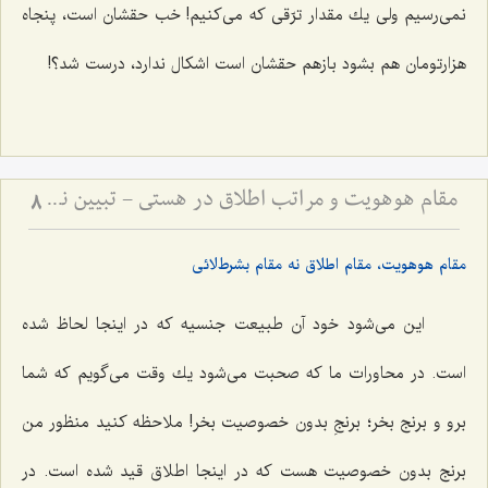
نمى‌رسیم ولى یك مقدار ترّقى كه مى‌كنیم! خب حقشان است، پنجاه
هزارتومان هم بشود بازهم حقشان است اشكال ندارد، درست شد؟!
مقام هوهویت و مراتب اطلاق در هستی - تبیین نسبت میان مقام احدیت، واحدیت و ظهورات مادی
8
مقام هوهویت، مقام اطلاق نه مقام بشرط‌لائی
این مى‌شود خود آن طبیعت جنسیه كه در اینجا لحاظ شده
است. در محاورات ما كه صحبت مى‌شود یك وقت مى‌گویم که شما
برو و برنج بخر؛ برنجِ بدون خصوصیت بخر! ملاحظه كنید منظور من
برنج بدون خصوصیت هست که در اینجا اطلاق قید شده است. در