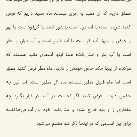
مطلق داریم كه آن مقید به امرى نیست، ماء مقید داریم كه فرض
كنید شربت است یا آب دریا است یا شور است یا گل‌آلود است یا نهر
و حوض و اینها، آب كر است یا آب قلیل است و آب باران و مَطَر
است یا آب بِئر و امثال‌ذلک؛ همۀ اینها آب‌هاى مقید هستند كه
هركدام از اینها حكم خاص خودش را دارند، ماء مَطَر فرض كنید مطهّر
است اما ماء قلیل مطهّر نیست، ماء كر مطهّر است؛ آب نهر چه
حكمى دارد یا فرض كنید اگر نجاست در آب بئر قرار بگیرد چه
مقدارى از او باید خارج بشود و امثال‌ذلك. خود این آب فى‌حدّنفسه
براى این اقسامى كه در اینجا ذكر شد مَقسَم مى‌شود.