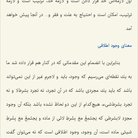
اول لازمه‌اش حد قرار دادن است و لازمۀ حد، ترتیب است و لازمۀ
ترتیب، امكان است و احتیاج به علت و فقر و... در آنجا پیش خواهد
آمد.
معنای وجود اطلاقی
بنابراین با انضمام این مقدماتى كه در كنار هم قرار داده شد ما
به یك نقطه‌اى مى‌رسیم كه وجود، باید و لاجرم غیر از این نمى‌تواند
باشد که باید یك مجردى باشد كه در آن تجرد، نه تجرد بشرط‌‌لا و نه
تجرد بشرط‌شی‌ء، هیچ‌کدام از این دو لحاظ نشده باشد بلكه آن وجود
مجرّدِ لابشرطى كه
یَجتَمِعُ مَعَ بِشَرطِ لائى
از ماده و
یَجتَمِعُ مَعَ بِشَرطِ
شیئى
ماده است، آن وجود، وجود اطلاقى است كه نه مى‌توان گفت