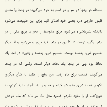
مسئله در اینجا دو امر و دو قسم به خود مى‌گیرد؛ در اینجا یا مطلق
ظهور خارجى دارد یعنى خود اطلاق قید براى این طبیعت مى‌شود
یااینكه بشرط‌شی‌ء مى‌شود؛ برنج متوسط را بخر یا برنج عالى را در
اینجا بگیر، درست شد؟! این در اینجا قید براى او مى‌شود و لذا دیگر
تقسیم شی‌ء بِنفسه نیست، تقسیم شی‌ء بِنفسه و بِغیره؛ در آنجا یك
لحاظ بود ولی در اینجا یك لحاظ دیگر است، وقتى كه در اینجا
مى‌گویند: قیمت برنج بالا رفت، من برنج را مقید به شأن دیگرى
نكردم، نه به شی‌ء مقیدش كردم و نه او را به اطلاق مقید كردم، به
هیچ‌کدام او را مقیّد نكردم. قضیه مثل ماء مى‌ماند كه ماء خودش
فى‌حدّنفسه یك طبیعت مُهمَله است و بر آن تقسیماتى مى‌شود؛ ماء