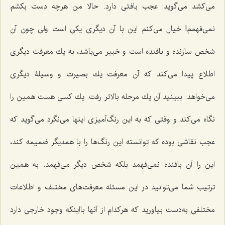
مى‌كشد مى‌گوید: عجب بافتى دارد. حالا من هرچه دست بكشم
نمى‌فهمم! خیال مى‌كنم این با آن دیگری یكى است ولى چون آن
شخص سازنده و بافنده است و خبیر می‌باشد، به یك معرفت دیگرى
اطلاع پیدا مى‌كند كه آن معرفت یك بصیرت و وسیلۀ دیگرى
مى‌خواهد. ببینید آن یك مرحله بالاتر رفت. یك كسى هست همین را
نگاه مى‌كند و وقتى كه به این‌ رنگ‌آمیزى اینها می‌نگرد مى‌گوید که
عجب نقاشى بوده كه توانسته این رنگ‌ها را با همدیگر ضمیمه كند،
این را آن بافنده نمى‌فهمد بلکه شخص دیگر مى‌فهمد. به همین
ترتیب شما مى‌توانید در این مسئله معرفت‌هاى مختلف و اطلاعات
مختلفى به‌دست بیاورید كه هركدام از آنها بااینكه وجود خارجى دارد