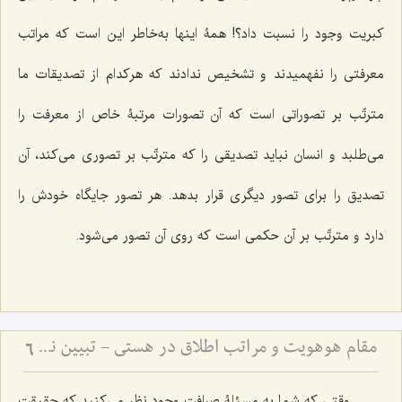
كبریت وجود را نسبت داد؟! همۀ اینها به‌خاطر این است كه مراتب
معرفتى را نفهمیدند و تشخیص ندادند كه هركدام از تصدیقات ما
مترتّب بر تصوراتى است كه آن تصورات مرتبۀ خاص از معرفت را
مى‌طلبد و انسان نباید تصدیقى را كه مترتّب بر تصورى مى‌كند، آن
تصدیق را براى تصور دیگرى قرار بدهد. هر تصور جایگاه خودش را
دارد و مترتّب بر آن حكمى است كه روى آن تصور مى‌شود.
مقام هوهویت و مراتب اطلاق در هستی - تبیین نسبت میان مقام احدیت، واحدیت و ظهورات مادی
6
وقتى كه شما به مسئلۀ صرافت وجود نظر مى‌كنید كه حقیقت