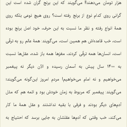
هزار تومان مى‌دهند!! مى‌گویند که این برنج گران شده است این
گرانى روى كدام نوع از برنج رفته است؟ روى هیچ نوعى بلكه روى
همۀ انواع رفته و نظر ما نسبت به این حرف، خود اصل برنج بوده
است، خب قاعده‌اش هم همین است، مى‌گویند: همۀ عالم رو به ترقّى
است، انسان‌ها همه ترقّى كردند، مغزها همه باز شده، عقل‌ها نسبت
به 1400 سال پیش به آسمان رسیده و الآن دیگر نه پیغمبر
مى‌خواهیم و نه امام مى‌خواهیم! مردم امروز این‌گونه مى‌گویند؛
مى‌گویند: پیغمبر كه مربوط به زمان خودش بود و ائمه هم كه مثل
آدم‌هاى دیگر بودند و فرقى با بقیه نداشتند و عقل همۀ ما كار
مى‌كند، خب وقتى كه آدم‌ها عقلشان به جایى برسد كه احتیاج به