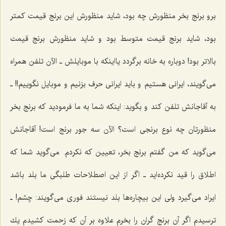
برو برنج بخر منظورش چه بود، شاید منظورش این برنج قیمت كمتر
بود، شاید برنج قیمت متوسط بود و شاید منظورش برنج قیمت
بالاتر بود! دوباره به خانه برگردد یااینكه با موبایلش ـ الآن تلفن همراه
مى‌گویند، ایرانى هستیم و باید ایرانى حرف بزنیم و موبایل نگوییم!! ـ
به آقاجانش تلفن كند و بگوید: اینكه شما به ما فرمودید كه برنج بخر
منظورتان چه‌ نوع برنجی است؟ الآن سه جور برنج است! آقاجانش
می‌گوید که من گفتم برنج بخر، تعیین كه نكردم. مى‌گوید شما كه
اطلاق را قید نکرده‌اید ـ اگر از این اصطلاحات طلبگى ما بلد باشد
ایراد مى‌گیرد ولى این بیچاره‌ها بلد نیستند فورى مى‌گویند: چشم! ـ
ترسیدم اگر آن برنج گران را بخرم علاوه بر آن كه زحمت كشیدم یك