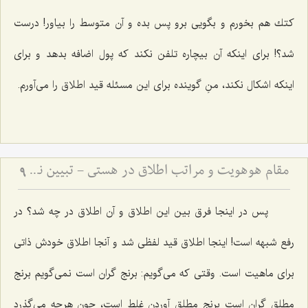
كتك هم بخورم و بگویى برو پس بده و آن متوسط را بیاور! درست
شد؟! براى اینكه آن بیچاره تلفن نكند كه پول اضافه بدهد و براى
اینكه اشكال نكند، منِ گوینده براى این مسئله قید اطلاق را مى‌آورم.
مقام هوهویت و مراتب اطلاق در هستی - تبیین نسبت میان مقام احدیت، واحدیت و ظهورات مادی
9
پس در اینجا فرق بین این اطلاق و آن اطلاق در چه شد؟ در
رفع شبهه است! اینجا اطلاق قید لفظى شد و آنجا اطلاق خودش ذاتى
براى ماهیت است. وقتى كه مى‌گویم: برنج گران است نمى‌گویم برنج
مطلق گران است برنج مطلق آوردن غلط است، چون هرچه مى‌گذرد