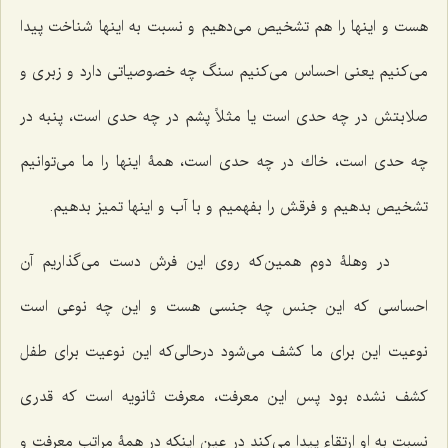
هست و اینها را هم تشخیص مى‌دهیم و نسبت به اینها شناخت پیدا
مى‌كنیم یعنى احساس مى‌كنیم سنگ چه خصوصیاتى دارد و زبرى و
صلابتش در چه حدى است یا مثلاً پشم در چه حدى است، پنبه در
چه حدى است، خاك در چه حدى است، همۀ اینها را ما مى‌توانیم‌
تشخیص بدهیم و فرقش را بفهمیم و با آب و اینها تمیز بدهیم.
در وهلۀ دوم همین‌كه روى این فرش دست مى‌گذاریم آن
احساسى كه این جنس چه جنسى هست و این چه نوعى است
نوعیت این براى ما كشف مى‌شود درحالى‌كه این نوعیت براى طفل
كشف نشده بود پس این معرفت، معرفت ثانویه است كه قدرى
نسبت به او ارتقاء پیدا مى‌كند در عین اینكه در همۀ مراتب معرفت و