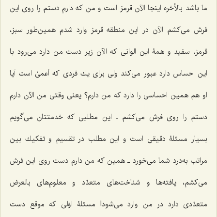
ما باشد بالأخره اینجا الآن قرمز است و من كه دارم دستم را روى این
فرش مى‌كشم الآن در این منطقه قرمز وارد شدم همین‌طور سبز،
قرمز، سفید و همۀ این الوانى كه الآن زیر دست من دارد مى‌رود با
این احساس دارد عبور مى‌كند ولى براى یك فردى كه اَعمیٰ است آیا
او هم همین احساسى را دارد كه من دارم؟ یعنى وقتى من الآن دارم
دستم‌ را روى فرش مى‌كشم ـ این مطلبى كه خدمتتان مى‌گویم
بسیار مسئلۀ دقیقى است و این مطلب در تقسیم و تفكیك بین
مراتب به‌درد شما مى‌خورد ـ همین كه من دارم دست روى این فرش
مى‌كشم، یافته‌ها و شناخت‌هاى متعدّد و معلوم‌هاى بالعرض
متعدّدی دارد در من وارد مى‌شود! مسئلۀ اوّلى كه موقع دست