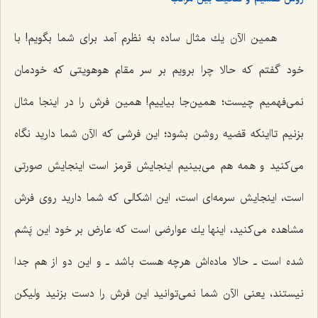
همین الآن یك مثال ساده به نظرم آمد براى شما بگویم! با
خود گفتم که حالا چرا برویم بر سر مقام هوهویتى كه خودمان
نمى‌فهمیم چیست؛ همین‌جا بیاییم! همین فرش را در اینجا مثال
بزنیم تااینكه قضیه روشن بشود؛ این فرشى كه الآن شما دارید نگاه
مى‌كنید و همه هم مى‌بینیم اینجایش قرمز است اینجایش صورتى
است، اینجایش سرمه‌اى است، این اشكالى كه شما دارید روى فرش
مشاهده مى‌كنید، اینها یك عوارضى است كه عارض بر خود این پَشم
شده است ـ حالا ماده‌اش هرچه هست باشد ـ و این دو از هم جدا
نیستند، یعنى الآن شما نمى‌توانید این فرش را دست بزنید ولیكن