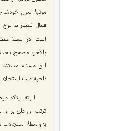
مرتبۀ تنزل خودشان 
فعال تعبیر به لوح 
است. در السنۀ متف
بالأخره مصحح تحقق
این مسئله هستند ک
ناحیۀ علت استجلاب و
البته اینکه مر
ترتب آن علل بر آن 
به‌واسطۀ استجلاب م