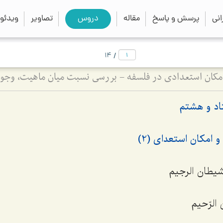
close
search
نی
پرسش و پاسخ
مقاله
دروس
تصاویر
ویدئو
/
14
د و هشتم
 امکان استعدای (2)
لشیطان الرجیم
 الرّحیم