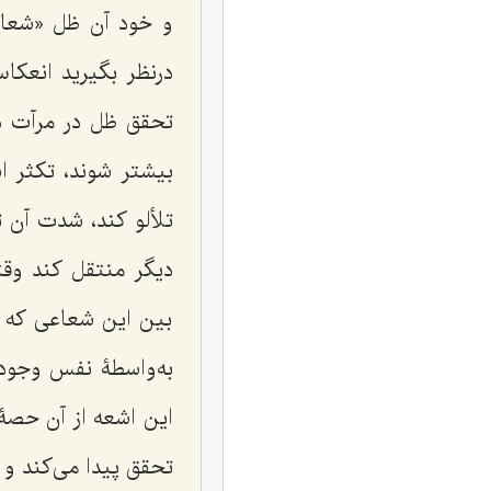
و خود آن ظل «شعاع
درنظر بگیرید انع
تحقق ظل در مرآت د
بیشتر شوند، تکثر ا
تلألو کند، شدت آن 
دیگر منتقل کند وق
بین این شعاعی که 
به‌واسطۀ نفس وجود 
این اشعه از آن حص
تحقق پیدا می‌کند و ه