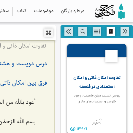
عرفا و بزرگان
موضوعات
کتاب
سخنرا
288
درس دویست و هشتا
تفاوت امکان ذاتی و امکان
فرق بین امکان ذاتی و
استعدادی در فلسفه
بررسی نسبت میان ماهیت، وجود
أعوذ بالله من ا
خارجی و استعدادهای مادی
بسم الله الرّحمٰن
13921