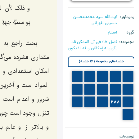
و ذلک لأن اله
پدیدآور
آیت‌اللَه سید محمدمحسن
بِواسطةِ جهةِ 
حسینی طهرانی
گروه
اسفار
بحث راجع به ا
مجموعه
فصل 17: في أن الممكن قد
يكون له إمكانان و قد لا يكون‏
مقداری فشرده می‌گو
جلسه‌های مجموعه (16 جلسه)
امکان استعدادی و ام
281
280
279
278
277
‌المواد است و آخری
286
285
284
283
282
شرور و اعدام است یع
291
290
289
288
287
تنزل وجود است چون ق
292
و بالاتر از او عال
توضیحات