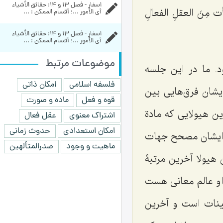
اسفار - فصل 13 و 14: حقائق الأشياء 
مِنَ العقلِ الفعالِ
أي الأمور ...؛ أقسام الممکن‏ : ...
اسفار - فصل 13 و 14: حقائق الأشياء 
أي الأمور ...؛ أقسام الممکن‏ : ...
موضوعات مرتبط
. ما در این جلسه
فلسفه اسلامی
امکان ذاتی
یشان فرق‌هایی بین
قوه و فعل
ماده و صورت
ین هیولایی که مادة
اشتراک معنوی
عقل فعال
امکان استعدادی
حدوث زمانی
ت ایشان مصحح جهات
ماهیت و وجود
صدرالمتألهین
 هیولا آخرین مرتبۀ
 او عالم معانی هست
عینات است و آخرین