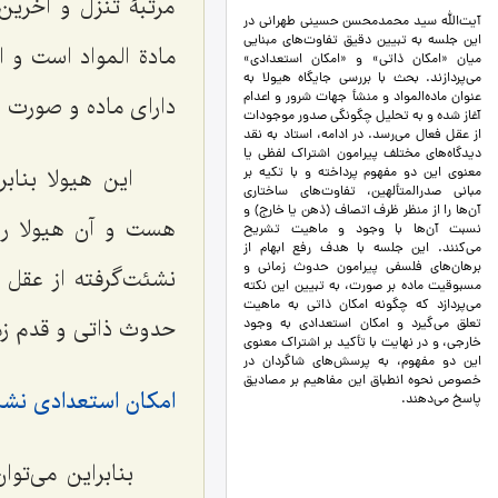
مرتبۀ تنزل و آخری
آیت‌الله سید محمدمحسن حسینی طهرانی در
این جلسه به تبیین دقیق تفاوت‌های مبنایی
مادة المواد است و 
میان «امکان ذاتی» و «امکان استعدادی»
می‌پردازند. بحث با بررسی جایگاه هیولا به
عنوان ماده‌المواد و منشأ جهات شرور و اعدام
دارای ماده و صورت 
آغاز شده و به تحلیل چگونگی صدور موجودات
از عقل فعال می‌رسد. در ادامه، استاد به نقد
دیدگاه‌های مختلف پیرامون اشتراک لفظی یا
این هیولا بناب
معنوی این دو مفهوم پرداخته و با تکیه بر
مبانی صدرالمتألهین، تفاوت‌های ساختاری
آن‌ها را از منظر ظرف اتصاف (ذهن یا خارج) و
هست و آن هیولا را
نسبت آن‌ها با وجود و ماهیت تشریح
می‌کنند. این جلسه با هدف رفع ابهام از
برهان‌های فلسفی پیرامون حدوث زمانی و
نشئت‌گرفته از عقل
مسبوقیت ماده بر صورت، به تبیین این نکته
می‌پردازد که چگونه امکان ذاتی به ماهیت
حدوث ذاتی و قدم زما
تعلق می‌گیرد و امکان استعدادی به وجود
خارجی، و در نهایت با تأکید بر اشتراک معنوی
این دو مفهوم، به پرسش‌های شاگردان در
خصوص نحوه انطباق این مفاهیم بر مصادیق
امکان استعدادی نشئت
پاسخ می‌دهند.
بنابراین می‌تو