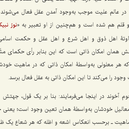
در عالم علیت موجب به‌وجود آمدن عقل فعال می‌شوند ک
و قلم هم شده است و هم‌چنین از او تعبیر به «
نورُ نبی
اوتۀ اهل ذوق و اهل شرع و اهل عقل و حکمت اسامی 
ش همان امکان ذاتی است که این بنابر رأی حکمای مشّا
ه هر معلولی به‌واسطۀ امکان ذاتی که در ماهیت خو
جود را می‌کند تا این امکان ذاتی به عقل فعال برسد.
حوم آخوند در اینجا می‌فرمایند: بنا بر یک قول، جهتش
معالیل خودشان به‌واسطۀ همان تعین وجود است؛ یعنی 
اهیت ـ برحسب انعکاس اشعه و اظله که هر شعاع یک ظلی ر