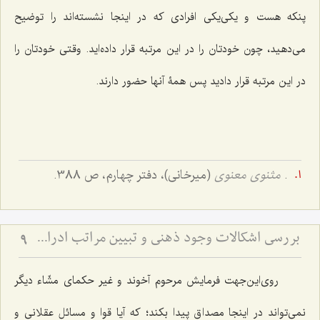
پنکه هست و یکى‌یکى افرادى که در اینجا نشسته‌اند را توضیح
مى‌دهید، چون خودتان را در این مرتبه قرار داده‌اید. وقتى خودتان را
در این مرتبه قرار دادید پس همۀ آنها حضور دارند.
.
مثنوی معنوی
(میرخانی)، دفتر چهارم، ص 388.
بررسی اشکالات وجود ذهنی و تبیین مراتب ادراکی - تحلیل جایگاه قوا و نسبت میان عالم ذهن و خارج
9
روى‌این‌جهت فرمایش مرحوم آخوند و غیر حکماى مشّاء دیگر
نمى‌تواند در اینجا مصداق پیدا بکند؛ که آیا قوا و مسائل عقلانى و