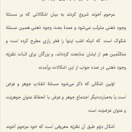
مرحوم آخوند شروع کردند به بیان اشکالاتى که بر مسئلۀ
وجود ذهنى مترتّب مى‌شود و عمدۀ بحث وجود ذهنى همین مسئلۀ
شکوک است. که البتّه اغلب اینها را فخر رازى مطرح کرده است و
متکلّمین هم از ایشان متابعت کرده‌اند، و بزرگان برای اثبات نظریّه
وجود ذهنى در صدد جواب از این اشکالات برآمدند.
اوّلین اشکالى که ذکر مى‌شود مسئلۀ انقلابِ جوهر و عَرَض
است یا به‌عبارت‌دیگر اجتماع جوهر و عَرَض با انحفاظ عنوانِ جوهریّت
و عنوان عَرَضیّت است.
اشکال دوّم طبق آن نظریّه معروفی است که خود مرحوم آخوند