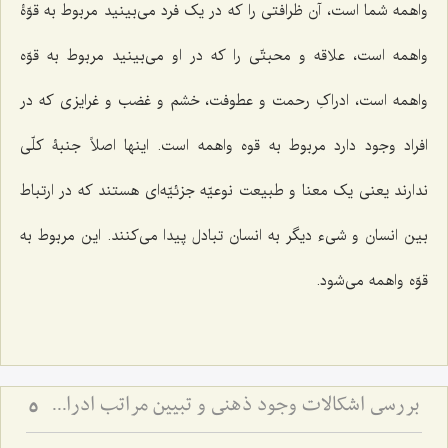
واهمه شما است، آن ظرافتى را که در یک فرد مى‌بینید مربوط به قوّۀ
واهمه است، علاقه و محبتّى را که در او مى‌بینید مربوط به قوّه
واهمه است، ادراکِ رحمت و عطوفت، خشم و غضب و غرایزى که در
افراد وجود دارد مربوط به قوه واهمه است. اینها اصلاً جنبۀ کلّى
ندارند یعنى یک معنا و طبیعت نوعیّه جزئیّه‌اى هستند که در ارتباط
بین انسان و شىء دیگر به انسان تبادل پیدا مى‌کنند. این مربوط به
قوّه واهمه مى‌شود.
بررسی اشکالات وجود ذهنی و تبیین مراتب ادراکی - تحلیل جایگاه قوا و نسبت میان عالم ذهن و خارج
5