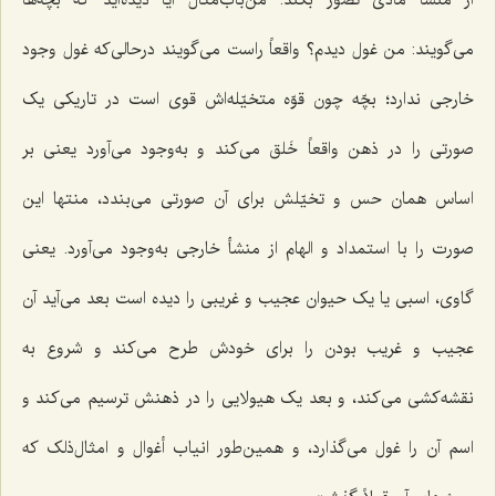
مى‌گویند: من غول دیدم؟ واقعاً راست مى‌گویند درحالی‌که غول وجود
خارجى ندارد؛ بچّه چون قوّه متخیّله‌اش قوی است در تاریکى یک
صورتى را در ذهن واقعاً خَلق مى‌کند و به‌وجود مى‌آورد یعنی بر
اساس همان حس و تخیّلش برای آن صورتی مى‌بندد، منتها این
صورت را با استمداد و الهام از منشأ خارجى به‌وجود مى‌آورد. یعنى
گاوی، اسبى یا یک حیوان عجیب و غریبى را دیده است بعد مى‌آید آن
عجیب و غریب بودن را براى خودش طرح مى‌کند و شروع به
نقشه‌کشى مى‌کند، و بعد یک هیولایى را در ذهنش ترسیم مى‌کند و
اسم آن را غول مى‌گذارد، و همین‌طور انیاب أغوال و امثال‌ذلک که