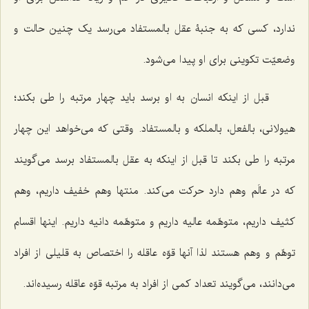
ندارد، کسى که به جنبۀ عقل بالمستفاد مى‌رسد یک چنین حالت و
وضعیّت تکوینى براى او پیدا مى‌شود.
قبل از اینکه انسان به او برسد باید چهار مرتبه را طى بکند؛
هیولانى، بالفعل، بالملکه و بالمستفاد. وقتی که مى‌خواهد این چهار
مرتبه را طى بکند تا قبل از اینکه به عقل بالمستفاد برسد مى‌گویند
که در عالَم وهم دارد حرکت مى‌کند. منتها وهم خفیف داریم، وهم
کثیف داریم، متوهّمه عالیه داریم و متوهّمه دانیه داریم. اینها اقسام
توهّم و وهم هستند لذا آنها قوّه عاقله را اختصاص به قلیلى از افراد
مى‌دانند، مى‌گویند تعداد کمى از افراد به مرتبه قوّه عاقله رسیده‌اند.