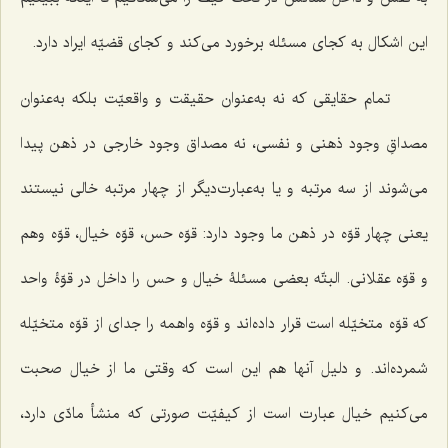
این اشکال به کجاى مسئله برخورد مى‌کند و کجاى قضیّه ایراد دارد.
تمام حقایقى که نه به‌عنوان حقیقت و واقعیّت بلکه به‌عنوان
مصداقِ وجود ذهنى و نفسى، نه مصداق وجود خارجى در ذهن پیدا
مى‌شوند از سه مرتبه و یا به‌عبارت‌دیگر از چهار مرتبه خالى نیستند
یعنی چهار قوّه در ذهن ما وجود دارد: قوّه حس، قوّه خیال، قوّه وهم
و قوّه عقلانى. البتّه بعضى مسئلۀ خیال و حس را داخل در قوّۀ واحد
که قوّه متخیّله است قرار داده‌اند و قوّه واهمه را جداى از قوّه متخیّله
شمرده‌اند. و دلیل آنها هم این است که وقتى ما از خیال صحبت
مى‌کنیم خیال عبارت است از کیفیّت صورتى که منشأ مادّى دارد،