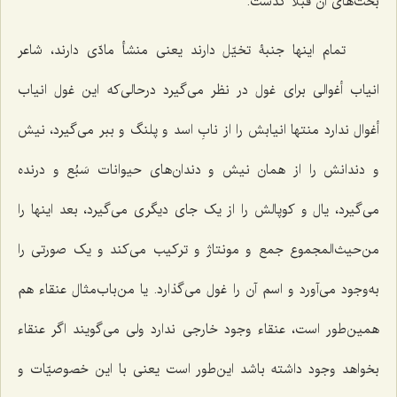
بحث‌های آن قبلاً گذشت.
تمام اینها جنبۀ تخیّل دارند یعنى منشأ مادّى دارند، شاعر
انیاب أغوالی براى غول در نظر مى‌گیرد درحالی‌که این غول انیاب
أغوال ندارد منتها انیابش را از نابِ اسد و پلنگ و ببر مى‌گیرد، نیش
و دندانش را از همان نیش و دندان‌هاى حیوانات سَبُع و درنده
مى‌گیرد، یال و کوپالش را از یک جای دیگری مى‌گیرد، بعد اینها را
من‌حیث‌المجموع جمع و مونتاژ و ترکیب مى‌کند و یک صورتى را
به‌وجود مى‌آورد و اسم آن را غول مى‌گذارد. یا من‌باب‌مثال عنقاء هم
همین‌طور است، عنقاء وجود خارجى ندارد ولى مى‌گویند اگر عنقاء
بخواهد وجود داشته باشد این‌طور است یعنی با این خصوصیّات و