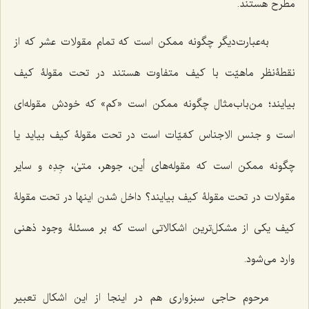
مطرح هستند.
به‌عبارت‌دیگر چگونه ممکن است که تمام مقولات عشر که از
نقطۀنظر ماهیّت با کیف متفاوت هستند در تحت مقولۀ کیف
بیایند؛ من‌باب‌مثال چگونه ممکن است «کم» که خودش مقوله‌ای
است و جنس الاجناس کمّیّات است در تحت مقولۀ کیف بیاید یا
چگونه ممکن است که مقوله‌های أین، جوهر، متىٰ، جِدِه و سایر
مقولات در تحت مقولۀ کیف بیایند؟ داخل شدن اینها در تحت مقولۀ
کیف یکى از مشکل‌ترین اشکالاتی است که بر مسئلۀ وجود ذهنى
وارد مى‌شود.
مرحوم حاجى سبزواری هم در اینجا از این اشکال تعبیر