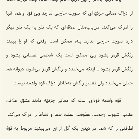
از ادراک معانى جزئیّه‌ای که صورت خارجى ندارند ولى قوّه واهمه آنها
را ادراک مى‌کند. من‌باب‌مثال علاقه‌اى که یک نفر به یک نفر دیگر
دارد صورت خارجى ندارد. بله، ممکن است وقتى که او را ببیند
رنگش قرمز بشود ولی ممکن است یک شخصى عصبانى بشود و
رنگش قرمز بشود یا اینکه مى‌خندد و رنگش قرمز می‌شود، دیوانه هم
خیلى مى‌خندد ولی تغییر رنگش به‌خاطر ادراک قوّه واهمه نیست.
قوّه واهمه قوّه‌ای است که معانى جزئیّه مانند عشق، علاقه،
غضب، شهوت رحمت، عطوفت، لطف، صفا و نشاط را ادراک می‌کند.
لطافتى را که شما در دیدن یک گل از آن مى‌بینید مربوط به قوّۀ