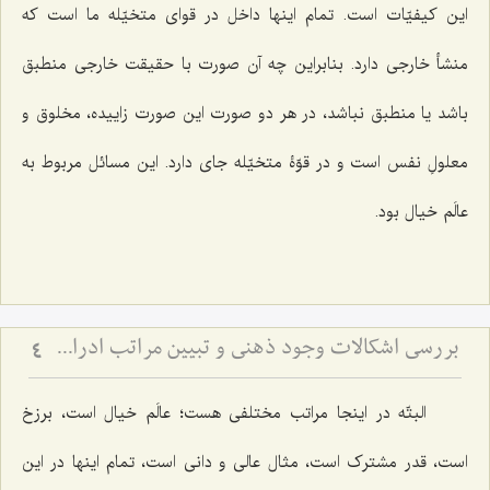
این کیفیّات است. تمام اینها داخل در قواى متخیّله ما است که
منشأ خارجى دارد. بنابراین چه آن صورت با حقیقت خارجى منطبق
باشد یا منطبق نباشد، در هر دو صورت این صورت زاییده، مخلوق و
معلولِ نفس است و در قوّۀ متخیّله جای دارد. این مسائل مربوط به
عالَم خیال بود.
بررسی اشکالات وجود ذهنی و تبیین مراتب ادراکی - تحلیل جایگاه قوا و نسبت میان عالم ذهن و خارج
4
البتّه در اینجا مراتب مختلفى هست؛ عالَم خیال است، برزخ
است، قدر مشترک است، مثال عالى و دانی است، تمام اینها در این