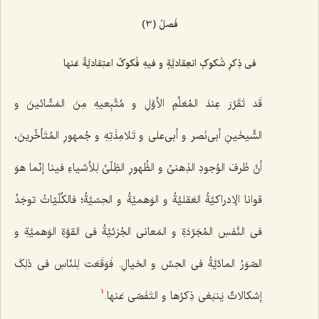
فَصلُ (3)
فی ذِکرِ شُکوکٍ انعِقادیَّةٍ و فیهِ فُکوکٌ اعتِقادیَّةٌ عَنها
قَد تَقَرَّرَ عِندَ المُعَلِّمِ الأوَّلِ و مُتَّبِعیهِ مِنَ المَشّائینَ و
الشَّیخَینِ أبی‌نَصر و أبی‌علی و تَلامِذَتِهِ و جُمهورِ المُتَأخِّرینَ،
أنَّ ظَرفَ الوُجودِ الذِهنیِّ و الظُهورِ الظِلّیِّ لِلأشیاءِ فینا إنّما هوَ
قوانا الإدراکیَّةُ العَقلیَّةُ و الوَهمیَّةُ و الحِسّیَّةُ؛ فالکُلّیّاتُ توجَدُ
فی النَّفسِ المُجَرَّدَةِ و المَعانی الجُزئیَّةُ فی القوَّةِ الوَهمیَّةِ و
الصّوَرُ المادّیَّةُ فی الحِسِّ و الخیالِ. فَوَقَعَت لِلنّاسِ فی ذلِکَ
إشکالاتٌ یَنبَغی ذِکرُها و التَفَصّی عَنها.
1