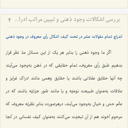
بررسی اشکالات وجود ذهنی و تبیین مراتب ادراکی - تحلیل جایگاه قوا و نسبت میان عالم ذهن و خارج
2
اندراج تمام مقولات عشر در تحت کیف اشکال رأی معروف در وجود ذهنی
اگر ما وجود ذهنى را بنابر هر یک از این مسائل مدّ نظر قرار
بدهیم طبق رأى معروف، تمام حقایقى که در ذهن به‌وجود مى‌آیند
چه آنها حقایق عقلانى باشند یا حقایق وَهمى مانند ادراکِ غرایز و
علاقات به‌عنوان طبیعت نوعیّه و یا مانند صُوَر جزئیّه باشند که در
عالَم حسّ و خیال به‌وجود مى‌آیند، درهرصورت بنابر نظریّه معروف که
مرحوم آخوند هم از آن تبعیّت مى‌کنند به‌عنوان کیف نفسانى در آنجا