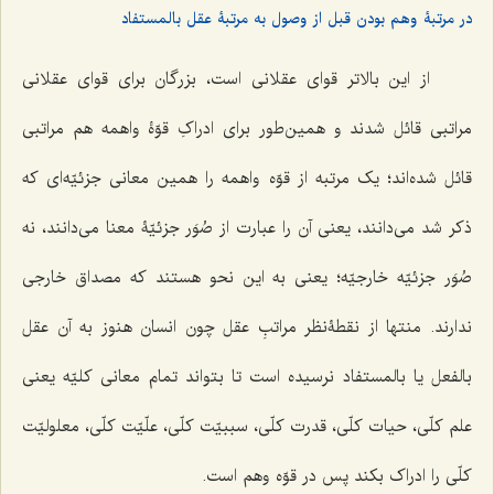
در مرتبۀ وهم بودن قبل از وصول به مرتبۀ عقل بالمستفاد
از این بالاتر قواى عقلانى است، بزرگان براى قواى عقلانى
مراتبى قائل شدند و همین‌طور براى ادراکِ قوّۀ واهمه هم مراتبى
قائل شده‌اند؛ یک مرتبه از قوّه واهمه را همین معانى جزئیّه‌اى که
ذکر شد مى‌دانند، یعنى آن را عبارت از صُوَر جزئیّۀ معنا می‌دانند، نه
صُوَر جزئیّه خارجیّه؛ یعنی به این نحو هستند که مصداق خارجى
ندارند. منتها از نقطۀنظر مراتبِ عقل چون انسان هنوز به آن عقل
بالفعل یا بالمستفاد نرسیده است تا بتواند تمام معانى کلیّه یعنى
علم کلّى، حیات کلّى، قدرت کلّى، سببیّت کلّى، علّیّت کلّى، معلولیّت
کلّى را ادراک بکند پس در قوّه وهم است.