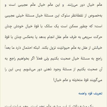
عالَم خیال دور مى‌زنند. و این عالَم خیال عالَم عجیبى است و
به‌خصوص از نقطۀنظر سلوک این مسئلۀ خیال مسئلۀ خیلى عجیبی
است؛ که چطور ممکن است یک سالک با قوّۀ خیال خودش چنان
حرکت سریعی به طرف عالَم عقل انجام بدهد یا به‌عکس چنان با قوّۀ
خیالش از عقل به عالَم حیوانیّت نزول بکند. البتّه احتمال دارد ما بعداً
راجع به مسئلۀ خیال صحبت بکنیم ولی فعلاً اگر بخواهیم راجع به
آن صحبت بکنیم از مسئلۀ وجود ذهنى دور مى‌شویم. پس این را
مى‌گویند قوّۀ متخیّله و عالم خیال!
تعریف قوّه واهمه
یک مرتبه بالاتر از این مرتبه، عالَم وَهم است. وهم عبارت است