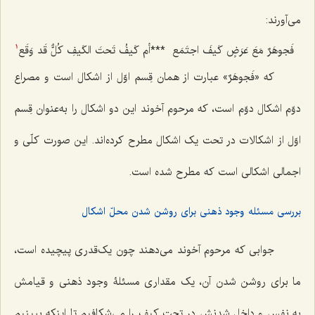
مى‌آورند:
فَجوهَرٌ مَعَ عَرَضٍ کَیفَ اجتَمَع
***
أم کَیفُ تَحتَ الکَیفِ کُلٌّ قَد وَقَع
1
که «
فَجوهَرٌ
» عبارت از همان قِسم اوّل از اشکال است و مصراع
دوّم اشکال دوّم است، که مرحوم آخوند این دو اشکال را به‌عنوان قِسم
اوّل از اشکالات در تحت یک اشکال مطرح کرده‌اند. این صورت کلّى و
اجمالى اشکالی است که مطرح شده است.
بررسی مسئله وجود ذهنی برای روشن شدن محلّ اشکال
جوابى که مرحوم آخوند مى‌دهند چون یک‌قدرى پیچیده است،
ما براى روشن شدن آن، یک مقدارى مسئلۀ وجود ذهنى و قیامش
به نفس و داخل شدنش در تحت کیف را مى‌شکافیم تا اینکه ببینیم