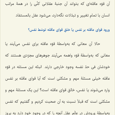
آن قوّه عاقله‌اى که بتواند آن جنبۀ عقلانى کلّى را در همۀ مراتب
انسان با تمام تغییر و تبدّلات نگه‌دارد، مى‌شود عقل بالمستفاد.
ورود قوای عاقله بر نفس یا خلقِ قوای عاقله توسّط نفس؟
حالا آن معانى که به‌واسطۀ قوّه عاقله براى نفس مى‌آیند یا
معانى که به‌واسطۀ قوّه واهمه مى‌آیند جوهرهاى مجرّدى هستند که
خودشان فى حدّ نفسه وجود خارجى دارند. البتّه این مسئله در قوّه
عاقله خیلى مسئلۀ مهم و مشکلی است که آیا قواى عاقله بر نفس
وارد مى‌شوند یا نفس، خالقِ قواى عاقله است؟ این یک مسئلۀ مهم و
مشکلی است که قبلاً نسبت به آن صحبت کردیم و گفتیم که نفس
به‌واسطۀ ورودش در عالَم عقل آنچه را که در وجود خود دارد به بروز