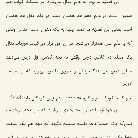
این قضیّه مربوط به عالَم مثال مى‌شود، در مسئلۀ خواب هم
همین است، در عالم وَهم هم همین است، در عالم عقل هم همین
است یعنی این قضیّه در تمام اینها به یک منوال است. نفس وقتى
که با عالَم عقل هم‌تراز مى‌شود، در آن افق قرار می‌گیرد. من‌باب‌مثال
یک معلّم در کلاس درس وقتى به بچّه کلاس اوّل درس مى‌دهد
چطور درس مى‌دهد؟ حرفش را جورى پایین مى‌آورد که او بفهمد.
گفت:
چونک با کودک سر و کارم فتاد
***
هم زبان کودکان باید گشاد
1
این حرفش را در آن محدوده‌اى می‌آورد که این بچّه مى‌فهمد،
نمی‌آید یک اصطلاحات قلمبه سلمبه بگوید که بچّه هم یک ساعت
فقط نگاه بکند و حوصله‌اش سر برود و با خط‌کش شروع به بازی