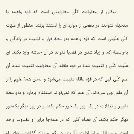
منظور از معلولیّت کلّی معلولیّتى است که قوّه واهمه یا
متخیّله نتوانند در بعضى از موارد آن را استثنا بزنند، منظور از علّیّت
کلّی علّیّتى است که قوّه واهمه به‌واسطۀ فراز و نشیب در زندگى و
به‌واسطۀ کم و زیاد شدن در قضایا نتواند در آن خدشه وارد بکند. آن
علّیّت کلّى و تثبیت شدۀ در قوّه عاقله، آن معلولیّت تثبیت شده، آن
علم کلّى الهى که در قوّه عاقله تثبیت مى‌شود و انسان همۀ علوم را از
آن علم الهى مى‌داند، آن علم که نمى‌تواند استثناء بردارد و به‌واسطۀ
تغییر و تبدّلات در یک روز یک‌جور حکم بکند و در روز دیگر یک‌جور
دیگر حکم بکند، آن قضاء کلّى که در همه‌جا براى او قضاوت واحد
است و مسائل و ارتباطات تأثیرى در کم و زیاد گذاشتن برای او