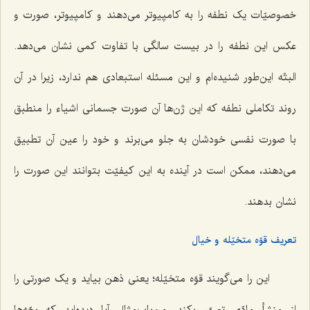
خصوصیّات یک نطفه را به کامپیوتر مى‌دهند و کامپیوتر، صورت و
عکس این نطفه را در بیست سالگى با تفاوت کمى نشان مى‌دهد.
البتّه این‌طور شنیده‌ام و این مسئله استبعادى هم ندارد، زیرا در آن
روند تکاملى نطفه که این ژن‌ها آن صورت جسمانى اشیاء را منطبق
با صورت نفسی خودشان به جلو مى‌برند و خود را عین آن تطبیق
مى‌دهند، ممکن است در آینده به این کیفیّت بتوانند این صورت را
نشان بدهند.
تعریف قوّه متخیّله و خیال
این را مى‌گویند قوّه متخیّله؛ یعنى ذهن بیاید و یک صورتى را
از منشأ مادّى تصوّر بکند. من‌باب‌مثال آیا دیده‌اید که بچّه‌ها