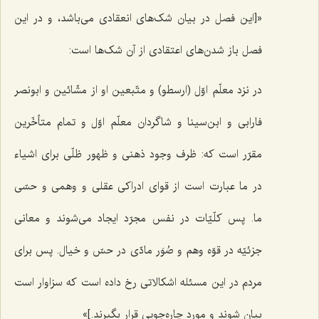
«[این فصل در بیان شک‌های انعقادی می‌باشد، و در این
فصل باز شدن‌های اعتقادی از آن شک‌ها است:
در نزد معلّم اوّل (ارسطو) و متّبعین او از مشّائین و ابونصر
فارابی و ابن‌سینا و شاگردان معلّم اوّل و تمام متأخّرین
مقرّر است که: ظرف وجود ذهنی و ظهور ظلّی برای اشیاء
در ما عبارت است از قوای ادراکی عقلی و وهمی و حسّی
ما. پس کلّیّات در نفس مجرّد ایجاد می‌شوند و معانی
جزئیّه در قوّه وهم و صُوَر مادّی در حسّ و خیال. پس برای
مردم در این مسئله اشکالاتی رخ داده است که سزاوار است
بیان شوند و مورد چاره‌جویی قرار بگیرند.]»