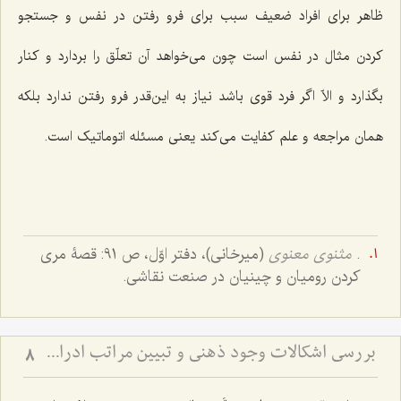
ظاهر براى افراد ضعیف سبب برای فرو رفتن در نفس و جستجو
کردن مثال در نفس است چون مى‌خواهد آن تعلّق را بردارد و کنار
بگذارد و الاّ اگر فرد قوى باشد نیاز به این‌قدر فرو رفتن ندارد بلکه
همان مراجعه و علم کفایت مى‌کند یعنى مسئله اتوماتیک است.
.
مثنوی معنوی
(میرخانی)، دفتر اوّل، ص 91: قصۀ مری
کردن رومیان و چینیان در صنعت نقاشی.
بررسی اشکالات وجود ذهنی و تبیین مراتب ادراکی - تحلیل جایگاه قوا و نسبت میان عالم ذهن و خارج
8