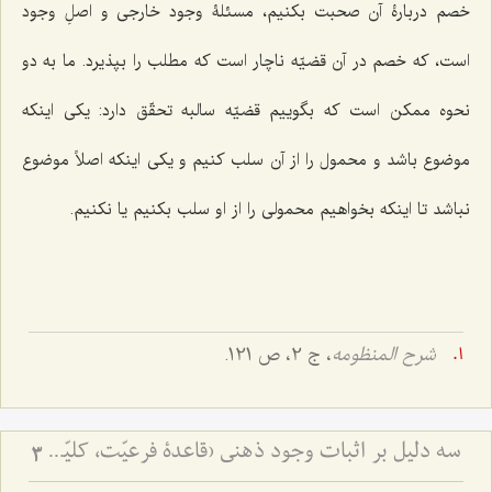
خصم دربارۀ آن صحبت بکنیم، مسئلۀ وجود خارجی و اصلِ وجود
است، که خصم در آن قضیّه ناچار است که مطلب را بپذیرد. ما به دو
نحوه ممکن است که بگوییم قضیّه سالبه تحقّق دارد: یکی اینکه
موضوع باشد و محمول را از آن سلب کنیم و یکی اینکه اصلاً موضوع
نباشد تا اینکه بخواهیم محمولی را از او سلب بکنیم یا نکنیم.
شرح المنظومه
، ج 2، ص 121.
سه دلیل بر اثبات وجود ذهنی (قاعدۀ فرعیّت، کلیّت و صرف‌الحقیقة) - ردّ نظریّۀ اضافۀ متکلّمین با توسّل به ادلّۀ سه‌گانه
3