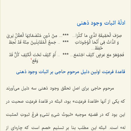
ادلّۀ اثبات وجود ذهنی
صِرْفَ الْحَقِيقَةِ الذَّي مَا كَثُرٰا...
***
... مِنْ دُونِ مُنْضَمَّاتِهَا الْعَقْلُ يَرىٰ
وَ الذَّاتُ فِی أَنْحَا الْوُجُودَاتِ
***
.. جَمعُ الْمُقَابِلَینْ مِنّهُ قَدْ لُحِظ
حُفِظَ...
فَجَوْهَرٌ مَعَ عَرَضٍ کَیْفَ اجْتَمَعَ...
***
.. أَمْ کَیْفَ تَحْتَ الْکَیْفِ کُلٌّ قَدْ
وَقَعَ
1
قاعدۀ فرعیّت اولین دلیل مرحوم حاجی بر اثبات وجود ذهنی
مرحوم حاجی برای اصلِ تحقّق وجود ذهنی سه دلیل می‌آورند
که یکی از آنها «قاعدۀ فرعیّت» بود، البتّه در قاعدۀ فرعیّت صحبت در
این بود که در قضیّه موجبه
«ثبوتُ شیءٍ لشیءٍ فرعُ ثبوتِ المثبت
له»
است. البتّه این مطلب بنا بر تسلیم خصم است که چاره‌ای از