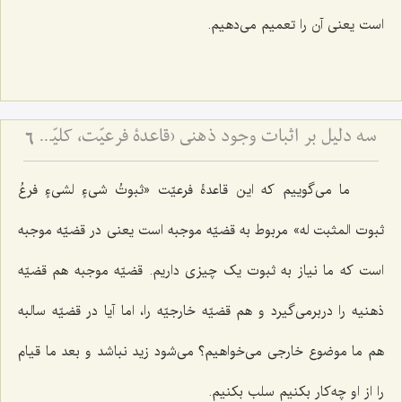
است یعنی آن را تعمیم می‌دهیم.
سه دلیل بر اثبات وجود ذهنی (قاعدۀ فرعیّت، کلیّت و صرف‌الحقیقة) - ردّ نظریّۀ اضافۀ متکلّمین با توسّل به ادلّۀ سه‌گانه
6
ما می‌گوییم که این قاعدۀ فرعیّت
«ثبوتُ شیءٍ لشیءٍ فرعُ
ثبوت المثبت له»
مربوط به قضیّه موجبه است یعنی در قضیّه موجبه
است که ما نیاز به ثبوت یک چیزی داریم. قضیّه موجبه هم قضیّه
ذهنیه را دربرمی‌گیرد و هم قضیّه خارجیّه را، اما آیا در قضیّه سالبه
هم ما موضوع خارجی می‌خواهیم؟ می‌شود زید نباشد و بعد ما قیام
را از او چه‌کار بکنیم سلب بکنیم.