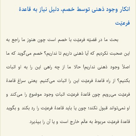
انکار وجود ذهنی توسط خصم، دلیل نیاز به قاعدۀ
فرعیّت
بحث ما در قضیّه فرعیّت با خصم است چون هنوز ما راجع به
این صحبت نکردیم که آیا ذهنی داریم تا نداریم؟ خصم می‌گوید که ما
اصلاً وجود ذهنی نداریم! حالا ما از چه راهی این را به او اثبات
بکنیم؟ از راه قاعدۀ فرعیّت این را اثبات می‌کنیم. یعنی سراغ قاعدۀ
فرعیّت می‌رویم چون قاعدۀ فرعیّت اثباتِ وجود موضوع را می‌کند و
او نمی‌تواند قبول نکند؛ چون یا باید قاعدۀ فرعیّت را رد بکند و بگوید
قاعدۀ فرعیّت مربوط به عالَم خارج است و یا آن را بپذیرد.