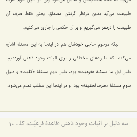
طبیعت می‌آید بدون درنظر گرفتن مصداق، یعنی فقط صرفِ آن
طبیعت را درنظر می‌گیریم و بر آن حکمی را جاری می‌کنیم.
البتّه مرحوم حاجی خودشان هم در اینجا به این مسئله اشاره
می‌کنند که ما راه‌های مختلفی را برای اثبات وجود ذهنی آورده‌ایم.
دلیل اول ما مسئلۀ «فرعیّت» بود، دلیل دوم مسئلۀ «کلیّت» و دلیل
سوم مسئلۀ «صرف‌الحقیقة» بود. و در اینجا این مطلب تمام می‌شود.
سه دلیل بر اثبات وجود ذهنی (قاعدۀ فرعیّت، کلیّت و صرف‌الحقیقة) - ردّ نظریّۀ اضافۀ متکلّمین با توسّل به ادلّۀ سه‌گانه
10