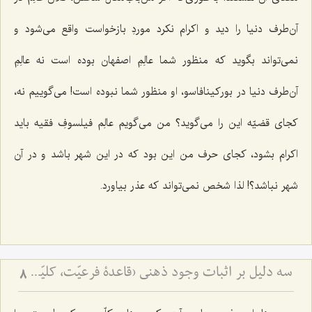
آن‌طرف دنیا را دید و اکرام نکرد موردِ بازخواست واقع می‌شود و
نمی‌تواند بگوید که منظور شما عالِمِ اصفهان بوده است نه عالِمِ
آن‌طرف دنیا در بورکینافاسو، او منظور شما نبوده است! می‌گوییم نه،
کجای قضیّه این را می‌گوید؟ من می‌گویم عالِم فیلسوفِ فقیه باید
اکرام بشود، کجای حرف من این بود که در این شهر باشد و در آن
شهر نباشد؟! لذا شخص نمی‌تواند که عذر بیاورد.
سه دلیل بر اثبات وجود ذهنی (قاعدۀ فرعیّت، کلیّت و صرف‌الحقیقة) - ردّ نظریّۀ اضافۀ متکلّمین با توسّل به ادلّۀ سه‌گانه
8