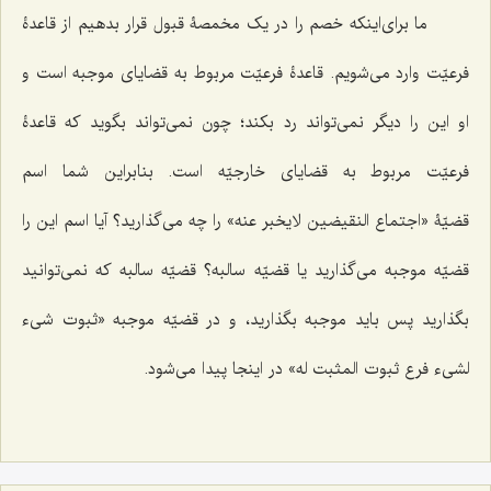
ما برای‌اینکه خصم را در یک مخمصۀ قبول قرار بدهیم از قاعدۀ
فرعیّت وارد می‌شویم. قاعدۀ فرعیّت مربوط به قضایای موجبه است و
او این را دیگر نمی‌تواند رد بکند؛ چون نمی‌تواند بگوید که قاعدۀ
فرعیّت مربوط به قضایای خارجیّه است. بنابراین شما اسم
قضیّۀ
«اجتماع النقیضین لایخبر عنه»
را چه می‌گذارید؟ آیا اسم این را
قضیّه موجبه می‌گذارید یا قضیّه سالبه؟ قضیّه سالبه که نمی‌توانید
بگذارید پس باید موجبه بگذارید، و در قضیّه موجبه
«ثبوت شیء
لشیء فرع ثبوت المثبت له»
در اینجا پیدا می‌شود.