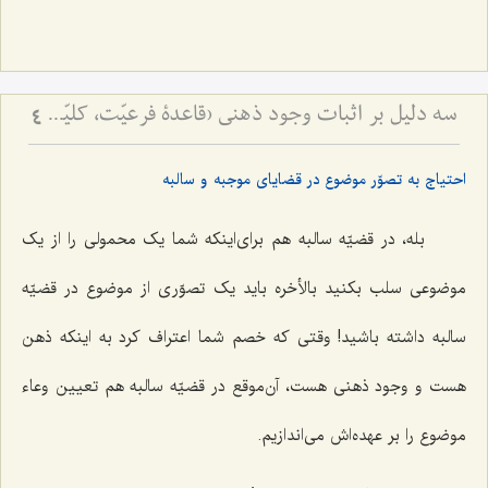
سه دلیل بر اثبات وجود ذهنی (قاعدۀ فرعیّت، کلیّت و صرف‌الحقیقة) - ردّ نظریّۀ اضافۀ متکلّمین با توسّل به ادلّۀ سه‌گانه
4
احتیاج به تصوّر موضوع در قضایای موجبه و سالبه
بله، در قضیّه سالبه هم برای‌اینکه شما یک محمولی را از یک
موضوعی سلب بکنید بالأخره باید یک تصوّری از موضوع در قضیّه
سالبه داشته باشید! وقتی که خصم شما اعتراف کرد به اینکه ذهن
هست و وجود ذهنی هست، آن‌موقع در قضیّه سالبه هم تعیین وعاء
موضوع را بر عهده‌اش می‌اندازیم.