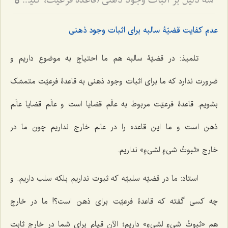
سه دلیل بر اثبات وجود ذهنی (قاعدۀ فرعیّت، کلیّت و صرف‌الحقیقة) - ردّ نظریّۀ اضافۀ متکلّمین با توسّل به ادلّۀ سه‌گانه
5
عدم کفایت قضیّۀ سالبه برای اثبات وجود ذهنی
تلمیذ: در قضیّۀ سالبه هم ما احتیاج به موضوع داریم و
ضرورت ندارد که ما برای اثبات وجود ذهنی به قاعدۀ فرعیّت متمسّک
بشویم. قاعدۀ فرعیّت مربوط به عالَم قضایا است و عالَم قضایا عالَم
ذهن است و ما این قاعده را در عالم خارج نداریم چون ما در
خارج
«ثبوتُ شیءٍ لشیءٍ»
نداریم.
استاد: ما در قضیّه سلبیّه که ثبوت نداریم بلکه سلب داریم. و
چه کسی گفته که قاعدۀ فرعیّت برای ذهن است؟! ما در خارج
هم
«ثبوتُ شیءٍ لشیءٍ»
داریم؛ الآن قیام برای شما در خارج ثابت