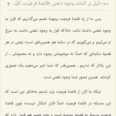
سه دلیل بر اثبات وجود ذهنی (قاعدۀ فرعیّت، کلیّت و صرف‌الحقیقة) - ردّ نظریّۀ اضافۀ متکلّمین با توسّل به ادلّۀ سه‌گانه
7
پس ما از راه قاعدۀ فرعیّت برعهدۀ خصم می‌گذاریم که اقرار به
وجود ذهنی داشته باشد، حالاکه اقرار به وجود ذهنی داشت به سراغ
او می‌آییم و می‌گوییم که در سالبه هم همین‌طور است؛ یعنی در هر
قضیّه سالبه‌ای که اصلاً نه موضوعش وجود دارد و نه محمولش ـ از
این بالاتر که نداریم ـ همین‌قدر که شما خبر می‌دهید یک تصوّری
کرده‌اید. همین تصوّر شما وجود ذهنی است.
اینکه ما الآن از قاعدۀ فرعیّت وارد شدیم به‌خاطر این است که
این مسئله در قاعدۀ فرعیّت اصلاً قابل اشکال نیست؛ چون قاعدۀ
فرعیّت مربوط به قضیّه موجبه است و خود خصم هم قبول دارد که