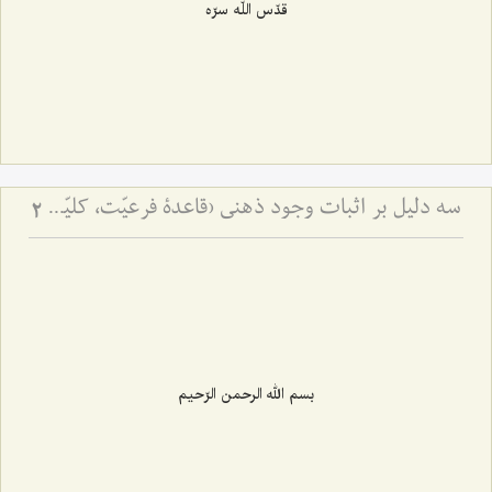
قدّس اللّه سرّه
سه دلیل بر اثبات وجود ذهنی (قاعدۀ فرعیّت، کلیّت و صرف‌الحقیقة) - ردّ نظریّۀ اضافۀ متکلّمین با توسّل به ادلّۀ سه‌گانه
2
بسم الله الرحمن الرّحیم