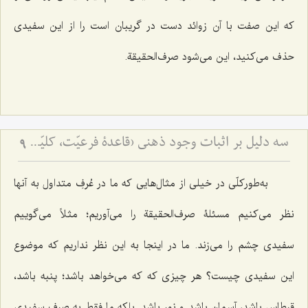
که این صفت با آن زوائد دست در گریبان است را از این سفیدی
حذف می‌کنید، این می‌شود صرف‌الحقیقة.
سه دلیل بر اثبات وجود ذهنی (قاعدۀ فرعیّت، کلیّت و صرف‌الحقیقة) - ردّ نظریّۀ اضافۀ متکلّمین با توسّل به ادلّۀ سه‌گانه
9
به‌طورکلّی در خیلی از مثال‌هایی که ما در عُرفِ متداول به آنها
نظر می‌کنیم مسئلۀ صرف‌الحقیقة را می‌آوریم؛ مثلاً می‌گوییم
سفیدی چشم را می‌زند. ما در اینجا به این نظر نداریم که موضوع
این سفیدی چیست؟ هر چیزی که که می‌خواهد باشد؛ پنبه باشد،
قرطاس باشد، آسمان باشد و نور باشد. بلکه ما فقط به صرفِ سفیدی