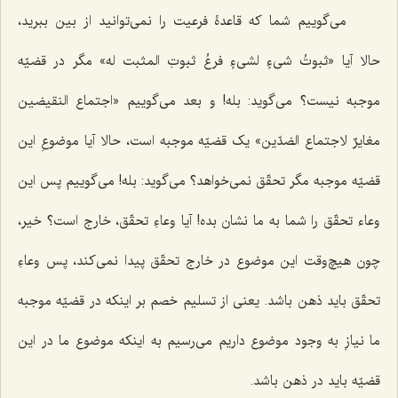
می‌گوییم شما که قاعدۀ فرعیت را نمی‌توانید از بین ببرید،
حالا آیا
«ثبوتُ شیءٍ لشیءٍ فرعُ ثبوتِ المثبت له»
مگر در قضیّه
موجبه نیست؟ می‌گوید: بله! و بعد می‌گوییم
«اجتماع النقیضین
مغایرٌ لاجتماع الضدّین»
یک قضیّه موجبه است، حالا آیا موضوعِ این
قضیّه موجبه مگر تحقّق نمی‌خواهد؟ می‌گوید: بله! می‌گوییم پس این
وعاء تحقّق را شما به ما نشان بده! آیا وعاءِ تحقّق، خارج است؟ خیر،
چون هیچ‌وقت این موضوع در خارج تحقّق پیدا نمی‌کند، پس وعاءِ
تحقّق باید ذهن باشد. یعنی از تسلیم خصم بر اینکه در قضیّه موجبه
ما نیازِ به وجود موضوع داریم می‌رسیم به اینکه موضوع ما در این
قضیّه باید در ذهن باشد.