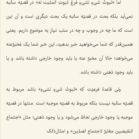
اما
«ثبوتُ شیءٍ لشیءٍ فرعُ ثبوتِ المثبت له»
در قضیّه سالبه
نمی‌آید بلکه بحث در قضیّه سالبه یک بحث دیگری است و آن این
است که ما چه در وجوب و چه در سلب نیازِ به موضوع داریم. یعنی
همین‌قدر که شما می‌خواهید خبر بدهید، این خبر شما یک مُخبرٌعنه
می‌خواهد؛ حالا آن مخبرٌ عنه یا باید وجود خارجی داشته باشد و یا
باید وجود ذهنی داشته باشد.
ولی قاعدۀ فرعیّت که
«ثبوتُ شیءٍ لشیءٍ»
باشد مربوط به
قضیّه سالبه نیست بلکه مربوط به قضیّه موجبه است. منتها در قضیّه
موجبه یا وجود خارجی لحاظ می‌شود و یا وجود ذهنی؛ مثل
«اجتماع
النقیضین مغایرٌ لاجتماع الضدّین»
و امثال‌ذالک.