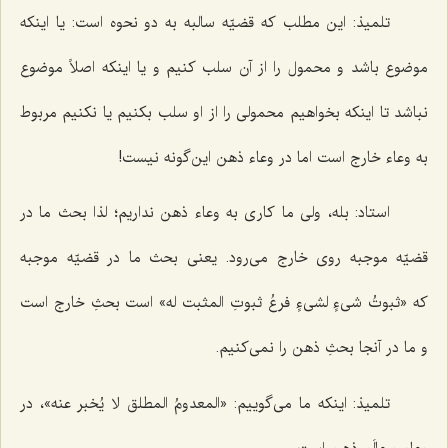
تلمیذ: این مطلب که قضیّه سالبه به دو نحوه است: یا اینکه
موضوع باشد و محمول را از آن سلب کنیم و یا اینکه اصلاً موضوع
نباشد تا اینکه بخواهیم محمولی را از او سلب بکنیم یا نکنیم مربوط
به وعاء خارج است اما در وعاء ذهن این‌گونه نیست!
استاد: بله، ولی ما کاری به وعاء ذهن نداریم؛ لذا بحث ما در
قضیّه موجبه روی خارج می‌رود. یعنی بحث ما در قضیّه موجبه
که
«ثبوتُ شیءٍ لشیءٍ فرعُ ثبوتِ المثبت له»
است بحثِ خارج است
و ما در آنجا بحثِ ذهن را نمی‌کنیم.
تلمیذ: اینکه ما می‌گوییم
: «المعدومُ المطلق لا یُخبر عنه»
، در