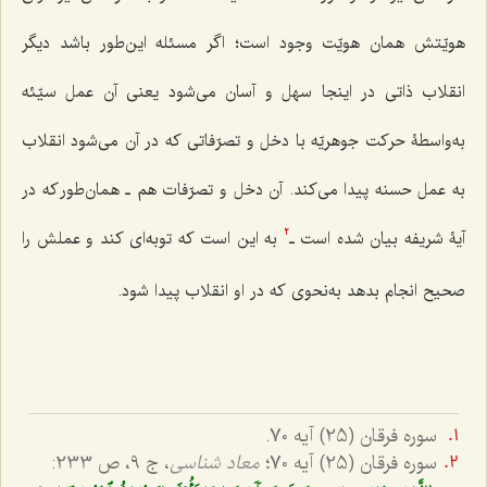
هویّتش همان هویّت وجود است؛ اگر مسئله این‌طور باشد دیگر
انقلاب ذاتی در اینجا سهل و آسان می‌شود یعنی آن عمل سیّئه
به‌واسطۀ حرکت جوهریّه با دخل و تصرّفاتی که در آن می‌شود انقلاب
به عمل حسنه پیدا می‌کند. آن دخل و تصرّفات هم ـ همان‌طور که در
آیۀ شریفه بیان شده است ـ
به این است که توبه‌ای کند و عملش را
2
صحیح انجام بدهد به‌نحوی که در او انقلاب پیدا شود.
سوره فرقان (25) آیه 70.
سوره فرقان (25) آیه 70؛
معاد شناسی
، ج 9، ص 233: