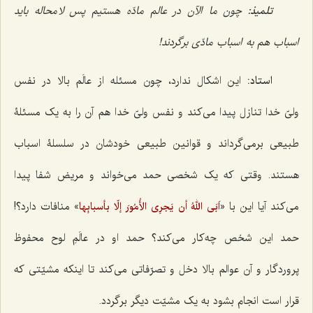
تلمیذ:
چون ما الآن در عالم مادّه هستیم پس لا محاله باید
اسباب هم به اسباب مادّی برگردند!
استاد:
این اشکال ندارد، چون مسئله از عالَم بالا در نفس
ولیّ خدا تنازل پیدا می‌کند و نفس ولیّ خدا هم آن را به یک مسئلۀ
طبیعی برمی‌گرداند و قوانین طبیعی خودشان در سلسلۀ اسباب
هستند. وقتی که یک شخصی حمد می‌خواند و مریض شفا پیدا
می‌کند آیا این با «
» منافات دارد؟!
اَبَی اللهُ أن یَجرِی الأُمُورَ إلّا بأسبابِها
حمد این شخص چه‌کار می‌کند؟ حمد او در عالَمِ لوح محفوظ
پروردگار و آن عوالم بالا دخل و تصرّفاتی می‌کند تا اینکه مشیّتی که
قرار است انجام بشود به یک مشیّت دیگر برگردد.