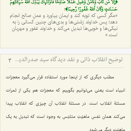
﴿إِلَّا مَن تَابَ وَءَامَنَ وَعَمِلَ عَمَلٗا صَٰلِحٗا فَأُوْلَٰٓئِكَ يُبَدِّلُ ٱللَهُ سَيِّ‍َٔاتِهِمۡ
حَسَنَٰتٖ وَكَانَ ٱللَهُ غَفُورٗا رَّحِيمٗا﴾
؛
«مگر کسی که توبه کند و ایمان بیاورد و عمل صالح انجام
دهد؛ پس خداوند زشتی‌ها و بدی‌های چنین کسانی را به
نیکی‌ها و خوبی‌ها تبدیل می‌کند و خداوند غفور و مهربان
است.»
توضیح انقلاب ذاتی و نقد دیدگاه سید صدرالدین درباره وجود ذهنی - بررسی نسبت حرکت جوهری، معجزه و ادراک ذهن
3
مطلب دیگری که از اینجا مورد استفاده قرار می‌گیرد معجزات
انبیاء است یعنی می‌توانیم بگوییم که معجزات هم یکی از ثمرات
مسئلۀ انقلاب است. در مسئلۀ انقلاب آن چیزی که انقلاب پیدا
می‌کند همان نفس ماهیّتِ متلبّس به وجود است که تبدیل به یک
ماهیّت دیگر می‌شود.