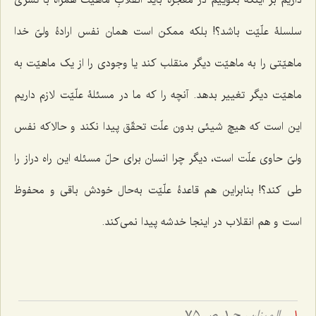
سلسلۀ علّیّت باشد؟! بلکه ممکن است همان نفس ارادۀ ولیّ خدا
ماهیّتی را به ماهیّت دیگر منقلب کند یا وجودی را از یک ماهیّت به
ماهیّت دیگر تغییر بدهد. آنچه را که ما در مسئلۀ علّیّت لازم داریم
این است که هیچ شیئی بدون علّت تحقّق پیدا نکند و حالاکه نفس
ولیّ حاوی علّت است، دیگر چرا انسان برای حلّ مسئله این راه دراز را
طی کند؟! بنابراین هم قاعدۀ علّیّت به‌حال خودش باقی و محفوظ
است و هم انقلاب در اینجا خدشه پیدا نمی‌کند.
المیزان
، ج 1، ص 75.