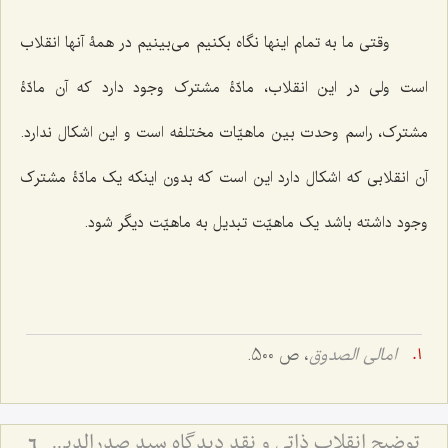
وقتی ما به تمام اینها نگاه بکنیم می‌بینیم در همۀ آنها انقلاب
است ولی در این انقلاب، مادّۀ مشترک وجود دارد که آن مادّۀ
مشترک، راسم وحدت بین ماهیّات مختلفه است و این اشکال ندارد.
آن انقلابی که اشکال دارد این است که بدون اینکه یک مادّۀ مشترک
وجود داشته باشد یک ماهیّت تبدیل به ماهیّت دیگر شود.
امالی الصدوق
، ص 500.
توضیح انقلاب ذاتی و نقد دیدگاه سید صدرالدین درباره وجود ذهنی - بررسی نسبت حرکت جوهری، معجزه و ادراک ذهن