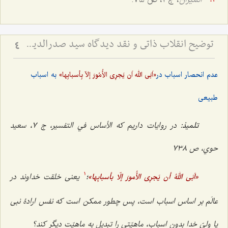
توضیح انقلاب ذاتی و نقد دیدگاه سید صدرالدین درباره وجود ذهنی - بررسی نسبت حرکت جوهری، معجزه و ادراک ذهن
4
عدم انحصار اسباب در
به اسباب
«اَبَی الله اَن یَجرِی الأُمُورَ إلاّ بِأسبابِها»
طبیعی
تلمیذ:
در روایات داریم که الأساس في التفسير، ج ۷، سعيد
حوي، ص ۷۳۸
؛
یعنی خلقت خداوند در
«اَبَی اللهُ أن یَجرِی الأُمورَ إلّا بأسبابِها»
1
عالَم بر اساس اسباب است، پس چطور ممکن است که نفس ارادۀ نبی
یا ولیّ خدا بدون اسباب، ماهیّتی را تبدیل به ماهیّت دیگر کند؟