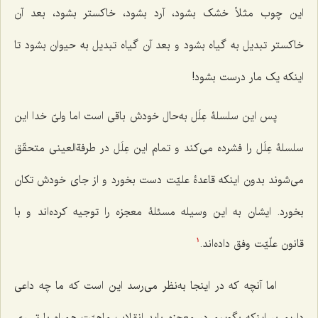
این چوب مثلاً خشک بشود، آرد بشود، خاکستر بشود، بعد آن
خاکستر تبدیل به گیاه بشود و بعد آن گیاه تبدیل به حیوان بشود تا
اینکه یک مار درست بشود!
پس این سلسلۀ عِلَل به‌حال خودش باقی است اما ولیّ خدا این
سلسلۀ عِلَل را فشرده می‌کند و تمام این عِلَل در طرفةالعینی متحقّق
می‌شوند بدون اینکه قاعدۀ علیّت دست بخورد و از جای خودش تکان
بخورد. ایشان به این وسیله مسئلۀ معجزه را توجیه کرده‌اند و با
قانون علّیّت وفق داده‌اند.
1
اما آنچه که در اینجا به‌نظر می‌رسد این است که ما چه داعی
داریم بر اینکه بگوییم در معجزه باید انقلابِ ماهیّت همراه با تسری