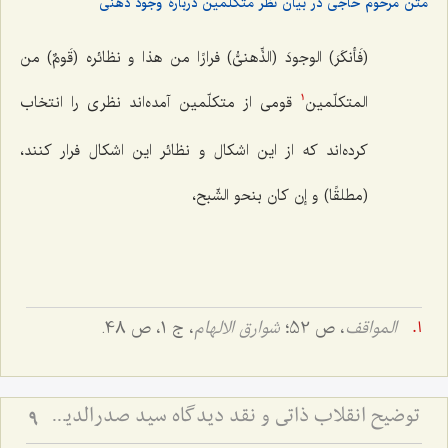
متن مرحوم حاجی در بیان نظر متکلّمین دربارۀ وجود ذهنی
(فَأنکَرَ) الوجودَ (الذِّهنیُّ) فرارًا من هذا و نظائره (قَومٌ) من
المتکلّمین
قومی از متکلّمین آمده‌اند نظری را انتخاب
1
کرده‌اند که از این اشکال و نظائر این اشکال فرار کنند،
(مطلقًا) و إن کان بنحو الشّبح،
المواقف
، ص 52؛
شوارق الالهام
، ج 1، ص 48.
توضیح انقلاب ذاتی و نقد دیدگاه سید صدرالدین درباره وجود ذهنی - بررسی نسبت حرکت جوهری، معجزه و ادراک ذهن
9