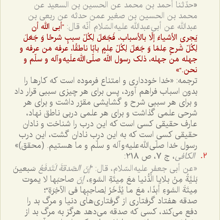
«
حدّثنا أحمد بن محمد عن الحسین بن السعید عن
محمد بن الحسین بن صغیر عمن حدثه عن ربعی بن
عبدالله عن أبی‌عبدالله علیه السّلام أنّه قال:
”أبی الله أن
یَجری الأشیاءَ إلّا بالأسباب، فَجَعَلَ لِکُلّ سببٍ شرحًا وَ جَعَلَ
لِکُلّ شَرحٍ عِلمًا وَ جَعَلَ لِکُلّ عِلمٍ بابًا ناطقًا، عرفه مَن عرفه و
جهله مَن جهله، ذلک رسول الله صلّی الله علَیه و آله و سلّم و
نحن.“»
ترجمه: «خدا خودداری و امتناع فرموده است که کارها را
بدون اسباب فراهم آورد، پس برای هر چیزی سببی قرار داد
و برای هر سببی شرح و گشایشی مقرّر داشت و برای هر
شرحی علمی گذاشت و برای هر علمی دربی ناطق نهاد،
عارف حقیقی کسی است که این درب را شناخت و نادان
حقیقی کسی است که به این درب نادان گشت، این درب
رسول خدا صلّی الله علیه و آله و سلّم و ما هستیم. (محقق)»
الکافی
، ج 7، ص 218:
«عن أبی جعفرٍ علیه السّلام، قال: ”
إ
نّ
الصّدقةَ
لَتَدفَعُ
سَبعینَ
بَلیَّةً مِنْ بلایا الدُّنیا مَعَ مِیتَةِ السَّوءِ،
إنّ
صاحبَها لا یموت
مِیتَةَ السَّوءِ أبدًا، مَعَ ما یُدَّخَرُ لِصاحِبِها فی الآخِرَةِ“؛
صدقه هفتاد گرفتاری از گرفتاری‌های دنیا و مرگ بد را
دفع می‌کند، کسی که صدقه می‌دهد هرگز به مرگ بد از