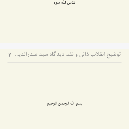
قدّس اللّه سرّه
توضیح انقلاب ذاتی و نقد دیدگاه سید صدرالدین درباره وجود ذهنی - بررسی نسبت حرکت جوهری، معجزه و ادراک ذهن
2
بسم الله الرحمن الرّحیم