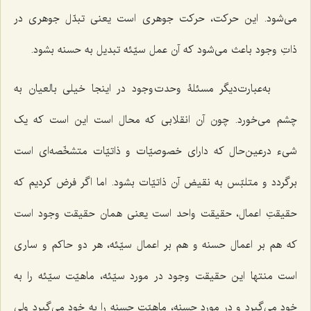
می‌شود. این حرکت، حرکت جوهری است یعنی تبدّل جوهری در
ذاتِ وجود باعث می‌شود که آن عمل سیّئه تبدیل به حسنه بشود.
به‌عبارت‌دیگر مسئلۀ وحدت وجود در اینجا خیلی بالعیان به
چشم می‌خورد. چون آن انقلابی که محال است این است که یک
شیء درعین‌حال که دارای خصوصیّات و ذاتیّات متشخّصه‌ای است
برگردد و متلبّس به نقیض آن ذاتیّات بشود. اما اگر فرض کردیم که
حقیقتِ اعمال، حقیقت واحد است یعنی همان حقیقت وجود است
که هم بر اعمال حسنه و هم بر اعمال سیّئه، هر دو حاکم و ساری
است منتها این حقیقت وجود در مورد سیّئه، ماهیّت سیّئه را به
خود می‌گیرد و در مورد حسنه، ماهیّت حسنه را به خود می‌گیرد ولی