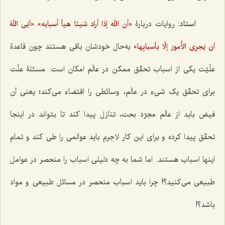
استاد:
روایات دربارۀ
«أن الله إذا أراد شيئا هيأ أسبابه»
«اَبَی اللهُ
به‌حال خودشان باقی هستند چون قاعدۀ
اَن یَجرِی الأُمورَ إلّا بأسبابِها»
علّیّت یکی از اسباب تحقّق ممکن در عالَم امکان است. مسئلۀ علّت
برای تحقّق یک شیء در عالَم، وسائطی را اقتضاء می‌کند؛ یعنی آن
فیض باید از عالَم مجرّد بحت، تنازل پیدا کند تا بتواند در اینجا
تحقّق پیدا کرده و برای این کار لاجرم باید عوالمی را طی کند و تمام
اینها اسباب هستند. اما شما به چه دلیلی اسباب را منحصر در عوامل
طبیعی می‌کنید؟! چرا باید اسباب منحصر در مسائل طبیعی و مواد
باشد؟!