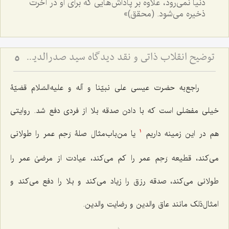
دنیا نمی‌رود، علاوه بر پاداش‌هایی که برای او در آخرت
ذخیره می‌شود. (محقق)»
توضیح انقلاب ذاتی و نقد دیدگاه سید صدرالدین درباره وجود ذهنی - بررسی نسبت حرکت جوهری، معجزه و ادراک ذهن
5
راجع‌به حضرت عیسی علی نبیّنا و آله و علیه السّلام قضیّۀ
خیلی مفصّلی است که با دادن صدقه بلا از فردی دفع شد. روایتی
هم در این زمینه داریم
یا من‌باب‌مثال صلۀ رَحِم عمر را طولانی
1
می‌کند، قطیعه رَحِم عمر را کم می‌کند، عیادت از مرضیٰ عمر را
طولانی می‌کند، صدقه رزق را زیاد می‌کند و بلا را دفع می‌کند و
امثال‌ذلک مانند عاق والدین و رضایت والدین.