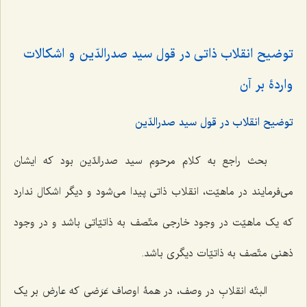
توضیح انقلاب ذاتی در قول سید صدرالدّین و اشکالات
واردۀ بر آن
توضیح انقلاب در قول سید صدرالدّین
بحث راجع به کلام مرحوم سید صدرالدّین بود که ایشان
می‌فرمایند در ماهیّت، انقلاب ذاتی پیدا می‌شود و دیگر اشکال ندارد
که یک ماهیّت در وجود خارجی متّصف به ذاتیّاتی باشد و در وجود
ذهنی متّصف به ذاتیّات دیگری باشد.
البتّه انقلابِ در وصف، در همۀ اوصاف عَرَضی که عارض بر یک