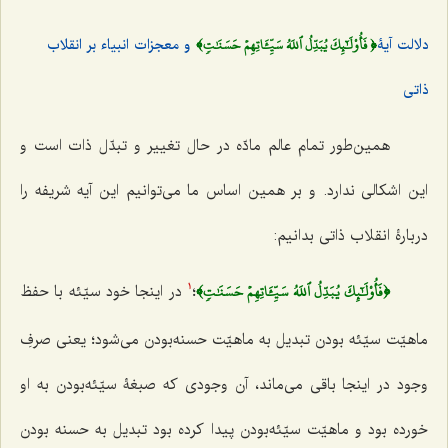
﴿ فَأُوْلَٰٓئِكَ يُبَدِّلُ ٱللَهُ سَيِّ‍َٔاتِهِمۡ حَسَنَٰتٖ﴾
دلالت آیۀ
و معجزات انبیاء بر انقلاب
ذاتی
همین‌طور تمام عالم مادّه در حال تغییر و تبدّل ذات است و
این اشکالی ندارد. و بر همین اساس ما می‌توانیم این آیه شریفه را
دربارۀ انقلاب ذاتی بدانیم:
﴿فَأُوْلَٰٓئِكَ يُبَدِّلُ ٱللَهُ سَيِّ‍َٔاتِهِمۡ حَسَنَٰتٖ﴾
؛
در اینجا خود سیّئه با حفظ
1
ماهیّت سیّئه بودن تبدیل به ماهیّت حسنه‌بودن می‌شود؛ یعنی صرفِ
وجود در اینجا باقی می‌ماند، آن وجودی که صبغۀ سیّئه‌بودن به او
خورده بود و ماهیّت سیّئه‌بودن پیدا کرده بود تبدیل به حسنه بودن