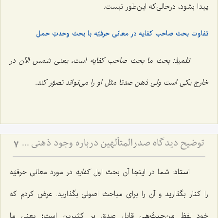
پیدا بشود، درحالی‌که این‌طور نیست.
تفاوت بحث صاحب کفایه در معانی حرفیّه با بحث وحدتِ حمل
تلمیذ:
بحث ما بحث صاحب
کفایه
است، یعنی شمس الآن در
خارج یکی است ولی ذهن صدتا مثل او را می‌تواند تصوّر کند.
توضیح دیدگاه صدرالمتألهین درباره وجود ذهنی - نسبت حمل اولی ذاتی و حمل شایع در حل اشکال جزئی و کلی
7
استاد:
شما در اینجا آن بحث اول
کفایه
در مورد معانی حرفیّه
را کنار بگذارید و آن را برای مباحث اصولی بگذارید. عرض کردم که
خود لفظ
مِن‌حیثُ‌هی
قابل صدق بر کثیرین است؛ یعنی ما