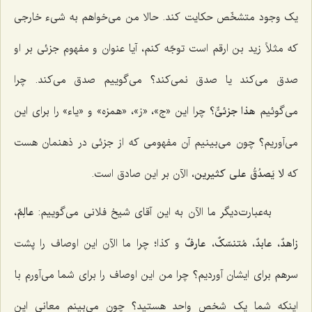
یک وجود متشخّص حکایت کند. حالا من می‌خواهم به شیء خارجی
که مثلاً زید بن ارقم است توجّه کنم، آیا عنوان و مفهوم جزئی بر او
صدق می‌کند یا صدق نمی‌کند؟ می‌گوییم صدق می‌کند. چرا
می‌گوئیم
هذا جزئیٌّ؟
چرا این «ج»، «ز»، «همزه» و «یاء» را برای این
می‌آوریم؟ چون می‌بینیم آن مفهومی که از جزئی در ذهنمان هست
که
لا یَصدُقُ علی کثیرین،
الآن بر این صادق است.
به‌عبارت‌دیگر ما الآن به این آقای شیخ فلانی می‌گوییم:
عالِمٌ،
زاهدٌ، عابدٌ، مُتنسّکٌ، عارفٌ
و کذا؛ چرا ما الآن این اوصاف را پشت
سرهم برای ایشان آوردیم؟ چرا من این اوصاف را برای شما می‌آورم با
اینکه شما یک شخص واحد هستید؟ چون می‌بینم معانی این