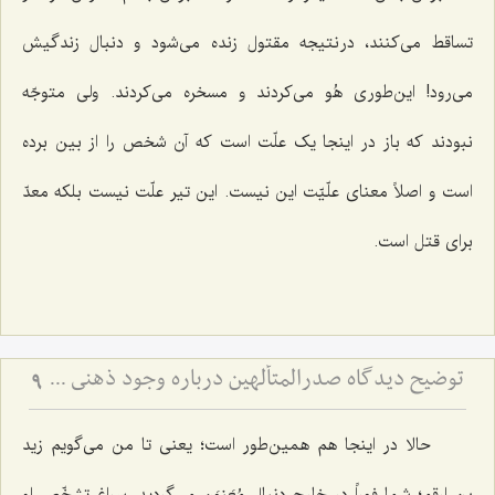
تساقط می‌کنند، در نتیجه مقتول زنده می‌شود و دنبال زندگیش
می‌رود! این‌طوری هُو می‌کردند و مسخره می‌کردند. ولی متوجّه
نبودند که باز در اینجا یک علّت است که آن شخص را از بین برده
است و اصلاً معنای علّیّت این نیست. این تیر علّت نیست بلکه معدّ
برای قتل است.
توضیح دیدگاه صدرالمتألهین درباره وجود ذهنی - نسبت حمل اولی ذاتی و حمل شایع در حل اشکال جزئی و کلی
9
حالا در اینجا هم همین‌طور است؛ یعنی تا من می‌گویم زید
بن ارقم؛ شما فوراً در خارج دنبال مُعَنوَن می‌گردید، سراغ تشخّص او