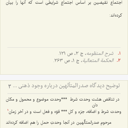
اجتماع نقیضین بر اساس اجتماعِ شرایطی است که آنها را بیان
کرده‌اند:
شرح المنظومه
، ج 2، ص 121.
الحکمة المتعالیة
، ج 1، ص 263.
توضیح دیدگاه صدرالمتألهین درباره وجود ذهنی - نسبت حمل اولی ذاتی و حمل شایع در حل اشکال جزئی و کلی
3
در تناقض هشت وحدت شرط
***
وحدت موضوع و محمول و مکان
دان
وحدت شرط و اضافه، جزء و کل
***
قوّه و فعل است و در آخر زمان
1
مرحوم صدرالمتألّهین در آنجا وحدتِ حمل را هم اضافه کرده‌اند