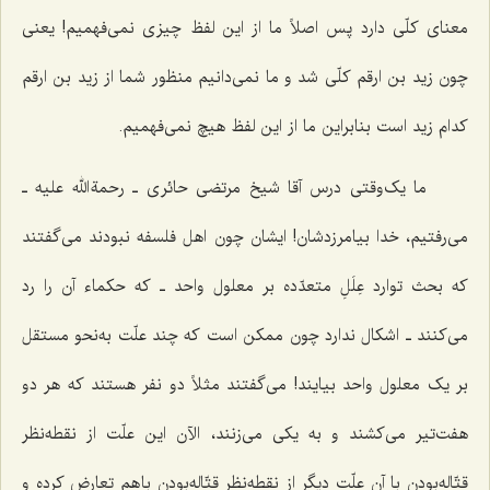
معنای کلّی دارد پس اصلاً ما از این لفظ چیزی نمی‌فهمیم! یعنی
چون زید بن ارقم کلّی شد و ما نمی‌دانیم منظور شما از زید بن ارقم
کدام زید است بنابراین ما از این لفظ هیچ نمی‌فهمیم.
ما یک‌وقتی درس آقا شیخ مرتضی حائری ـ رحمة الله علیه ـ
می‌رفتیم، خدا بیامرزدشان! ایشان چون اهل فلسفه نبودند می‌گفتند
که بحث توارد عِلَلِ متعدّده بر معلول واحد ـ که حکماء آن را رد
می‌کنند ـ اشکال ندارد چون ممکن است که چند علّت به‌نحو مستقل
بر یک معلول واحد بیایند! می‌گفتند مثلاً دو نفر هستند که هر دو
هفت‌تیر می‌کشند و به یکی می‌زنند، الآن این علّت از نقطه‌نظر
قتّاله‌بودن با آن علّت دیگر از نقطه‌نظر قتّاله‌بودن با هم تعارض کرده و