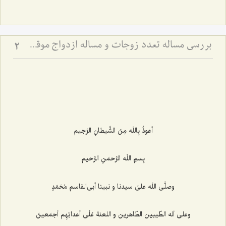
بررسی مساله تعدد زوجات و مساله ازدواج موقت(2)
2
أعوذُ بِاللَه مِنَ الشَّیطانِ الرَّجیم‌
بِسمِ اللَه الرَّحمَنِ الرَّحیم‌
وصلَّى اللَه علىَ سیدنا و نبینا أبى‌القاسم مُحَمّدٍ
وعلى آله الطّیبین الطّاهرین و اللعنة عَلَى أعدائِهِم أجمَعینَ‌