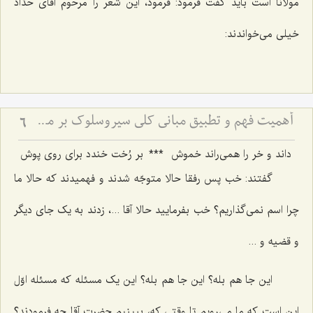
مولانا است باید گفت فرمود: فرمود، این شعر را مرحوم آقای حدّاد
خیلی می‌خواندند:
أهمیت فهم و تطبیق مبانی كلی سیروسلوك بر مسائل جزئی زندگی
6
داند و خر را همی‌راند خموش‌
***
بر رُخت خندد برای روی پوش‌
گفتند: خب پس رفقا حالا متوجّه شدند و فهمیدند که حالا ما
چرا اسم نمی‌گذاریم؟ خب بفرمایید حالا آقا ...، زدند به یک جای دیگر
و قضیه و ...
این جا هم بله؟ این جا هم بله؟ این یک مسئله که مسئله اوّل
این است که ما می‌رویم تا وقتی که، ببینیم حضرت آقا چه فرمودند؟