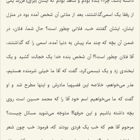
داشته باشد، چرا؟! بنده بودم و شاهد بودم که ایشان [برای‌] فرزند یکی
از رفقا یک اسمی‌گذاشتند، بعد از مدّتی آن شخص آمده بود در منزل
ایشان، ایشان گفتند خب، فلانی چطور است؟ حال شما، فلان، در
ضمن آن بچّه که چند ماه پیش به دنیا آمده، اسمی را که گذاشتند،
آقا فلان چطور است؟! آن شخص بنده خدا یک خجالت کشید و یک
لبخندی زد و یک تبسمی‌کرد، گفت که آقا ما خیلی شرمنده هستیم،
عذر می‌خواهم، خلاصه این قضیهبا مادرش و اینها مطرح شد و او
گفت که ما می‌خواهیم اسم خود آقا را که محمد حسین است روی
بچّه داشته باشیم و این حرفها!! متوجّه می‌شوید مسائل چیست؟
مرحوم آقا هم که خب یک فردی بودند که، فرمود: خب چون شعر