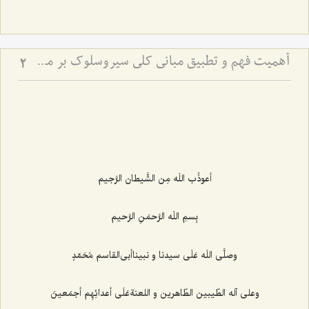
أهمیت فهم و تطبیق مبانی كلی سیروسلوك بر مسائل جزئی زندگی
2
أعوذُب اللَه مِن الشَّیطان الرَّجیم‌
بِسمِ اللَه الرَّحمَنِ الرَّحیم‌
وصلَّى اللَه عَلَی سیدنا و نبیناأبى‌القاسم مُحَمّدٍ
وعلى آله الطّیبین الطّاهرین و اللعنةعَلَی أعدائِهِم أجمَعینَ‌