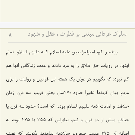
سلوک عرفانی مبتنی بر فطرت ، عقل و شهود
8
پیغمبر اکرم امیرالمؤمنین علیه السلام ائمه علیهم السلام، تمام
اینها، در روایات حق طلاق را به مرد دادند و مدت زندگانی آنها هم
کم نبوده که بگوییم در عرض یک هفته این قوانین و روایات را برای
مردم بیان کردند! نخیر! حدود ٢٧٠سال یعنی قریب سه قرن زمان
خلافت و امامت ائمه علیهم السلام بوده، کم است؟ حدود سه قرن یا
حداقل بیش از دو قرن و نیم، بنابراین که ٢٥٥ یا ٢٧٥ بوده به
اضافه آن ٢٧٥ غیبت صغری، سالائمه نیامدند بگویند که نصف