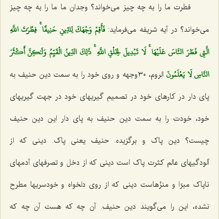
فطرت ما را به چه چیز می‌خواند؟ وجدان ما ما را به چه چیز
فَأَقِمْ وَجْهَكَ لِلدِّينِ حَنِيفًا ۚ فِطْرَتَ اللَّهِ
می‌خواند؟ در آیه شریفه می‌فرماید:
الَّتِي فَطَرَ النَّاسَ عَلَيْهَا ۚ لَا تَبْدِيلَ لِخَلْقِ اللَّهِ ۚ ذَٰلِكَ الدِّينُ الْقَيِّمُ وَلَٰكِنَّ أَكْثَرَ
النَّاسِ لَا يَعْلَمُونَ
الروم، ٣٠وجهه و روی خود را به سمت دین حنیف به
پای دار در کارهای خود در تصمیم گیریهای خود در جهت گیریهای
خود، خودت را به سمت دین حنیف به پای دار این دین حنیف
چیست؟ دین پاک و برگزیده. حنیف یعنی پاک. دینی که از
آلودگیهای عالم کثرت پاک است دینی که از دخل و تصرفهای آدمهای
ناپاک مبرّا و منزّهاست دینی که از روی دلخواه و خودسریها مطرح
نشده، این را می‌گویند دین حنیف. آن چه که هست آن چه که