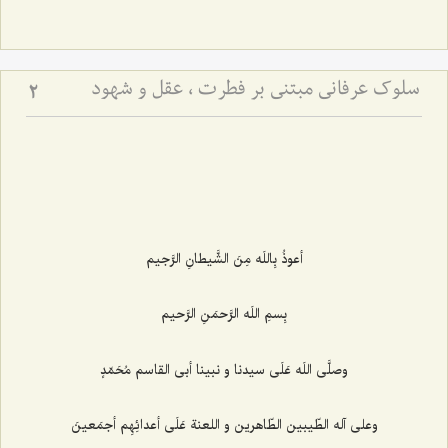
سلوک عرفانی مبتنی بر فطرت ، عقل و شهود
2
أعوذُ بِاللَه مِنَ الشَّیطانِ الرَّجیم‌
بِسمِ اللَه الرَّحمَنِ الرَّحیم‌
وصلَّى اللَه عَلَى سیدنا و نبینا أبى القاسم مُحَمّدٍ
وعلى آله الطّیبین الطّاهرین و اللعنة عَلَى أعدائِهِم أجمَعینَ‌