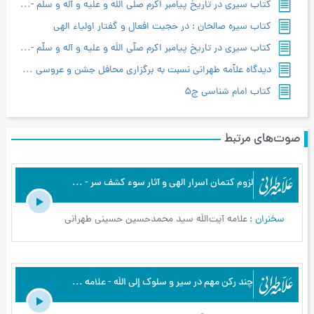
کتاب سیری در تاریخ پیامبر اکرم صلّی اللَه و علیه و آله و سلّم - ج۱
کتاب سیره صالحان : در حجیت افعال و گفتار اولیاء الهی
کتاب سیری در تاریخ پیامبر اکرم صلّی اللَه و علیه و آله و سلّم - ج۲
دیدگاه علاّمه طهرانی نسبت به برگزاری محافل جشن و عروسی و ترحیم
کتاب امام شناسی ج5
صوت‌های مرتبط
لزوم كتمان اسرار الهى و آثار سوء كشف سر - علامه طهرانی - آیین رستگاری - ج3
سخنران
علامه آیت‌اللَه سید محمدحسین حسینی طهرانی
چند ركن مهم در سیر و سلوك إلى اللَه - علامه طهرانی - آیین رستگاری - ج5