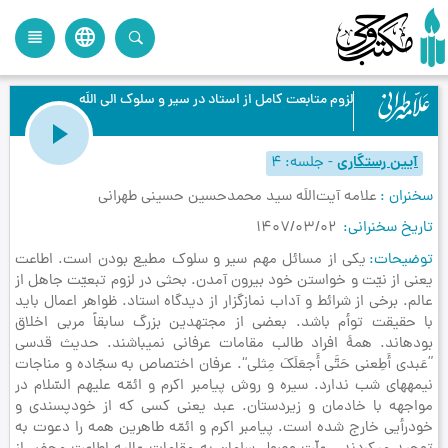
language
view_headline
close
search
لزوم متابعت كامل از استاد در سیر و سلوك الى اللَه
آیین رستگاری
-
جلسه
4
سخنران
علامه آیت‌اللَه سید محمدحسین حسینی طهرانی
تاریخ سخنرانی
1407/03/02
توضیحات
یکی از مسائل مهم سیر و سلوک مطیع بودن است. اطاعت
یعنی از نیّت و خواستن خود بیرون آمدن‏. بحثی در لزوم تبعیّت جاهل از
عالم. برخی از شرائط و آداب نمازگزار از دیدگاه استاد. ظواهر اعمال باید
با حقیقت توأم باشد. بعضی از مجتهدین بزرگ سابقاً مربی اخلاق
بوده‏اند. همۀ افراد طالب مقامات عرفانی نمی‏باشند. حدیث قدسی
”عَبدی أَطِعنی حَتَّی أَجعَلَکَ مِثلی“. عرفان اختصاص به سجّاده و مناجات
نیمه‏های شب ندارد. سیره و روش پیامبر اکرم و ائمّه علیهم السّلام در
مواجهه با خادمان و زیردستان. عبد یعنی کسی که از خودپسندی و
خودرأیی خارج شده است. پیامبر اکرم و ائمّه طاهرین همه را دعوت به