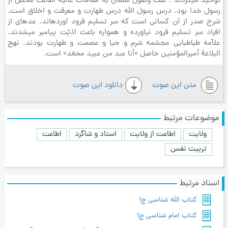
توحید می‏کردند . علّت وصول سلمان به مقامات عالیه اطاعت محض از
رسول خدا بود. درس رسول اللَه درس طهارت و معرفت و اخلاق است.
شرح صدر از آن کسانی است که سر تسلیم فرود آورده‏اند. عده‏ای از
افراد سر تسلیم فرود نیاورده و همواره باعث اذیّت پیامبر می‏شدند.
علاّمه طباطبایی مجسّمه شرم و حیا و عصمت و طهارت بودند. نهج
البلاغۀ أمیرالمؤمنین حاصل «أنا عبد من عبید محمّد» است.
متن این صوت
دانلود این صوت
موضوعات مرتبط
ولایت
اطاعت از ولایت
استاد و شاگرد
اطاعت
تربیت نفس
اسناد مرتبط
کتاب اللَه شناسی ج1
کتاب امام شناسی ج1