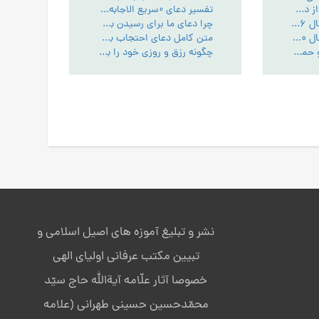
کتاب شرح فقراتی از دعای ابو حمزه ثمالی ج1 - PDF
تفسیر دعای «سریع الاجابه» امام کاظم: منظور از «مَا بَيْنَهُمَا» چیست؟ - حدیث ودعاء
ابو حمزه ثمالی - سال 1416 - ج7 - اهمیت قرائت قرآن و ادعیه
چرا دعای ما برای رسیدن به مقامات معنوی مستجاب نمی‌شود؟ - حدیث ودعاء
ابو حمزه ثمالی - سال 1420 - ج1 - اجابت سریع و بلاعوض خداوند متعال
متن کامل دعای احتجاب به همراه ترجمه روان فارسی - حدیث ودعاء
متن کامل دعای ابو حمزه + ترجمه فارسی و فایل صوتی با دانلود رایگان
چگونه رزق و روزی خود را با دعا و اعمال دینی افزایش دهیم؟ - حدیث ودعاء
نشر و تبلیغ آموزه های اصیل اسلامی و
تبیین مکتب عرفانی اولیای الهی
خصوصا آثار علّامه آیةالله حاج سیّد
محمّدحسین حسینی طهرانی (علامه