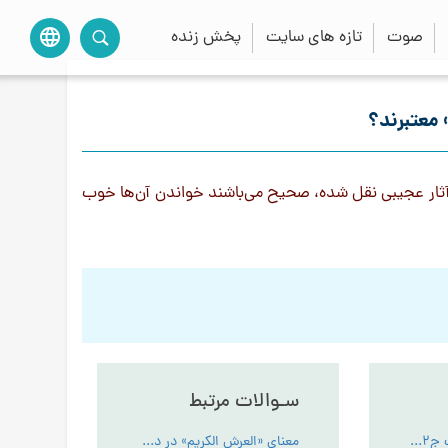
صوت
تازه های سایت
پخش زنده
language
معتبرند؟
ار عجيبی نقل شده، صحيح می‌باشند خواندن آن‌ها خوب
سـوالات مرتبط
کتاب انوار الملکوت ج2 - PDF
معنای «العرش الکریم» در دعای بعد از نماز ظهر چیست؟ - حدیث ودعاء