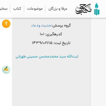
عرفا و بزرگان
موضوعات
کتاب
سخنرا
گروه پرسش
حدیث ودعاء
کدرهگیری
101
تاریخ ثبت
1439/02/15
آیت‌اللَه سید محمدمحسن حسینی طهرانی