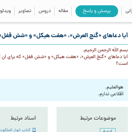
close
search
نی
پرسش و پاسخ
مقاله
دروس
تصاویر
ویدئو
آیا دعاهای «گنج العرش»، «هفت هیکل» و «شش قفل» 
بسم اللَه الرحمن الرحيم.
آيا دعاهای «گنج العرش»، «هفت هیکل» و «شش قفل» كه برای آن آث
است؟
هوالعلیم.
اطّلاعی ندارم.
موضوعات مرتبط
اسناد مرتبط
ادعیه