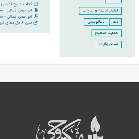
اعتبار ادعیه و زیارات
دعا
دعانویسی
حدیث صحیح
سند روایت
ه