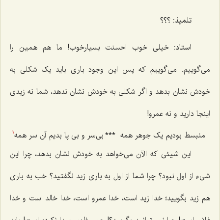
تلمیذ:
؟؟؟
استاد:
خیلى خوب احسنت بسیارخوب! ما هم همین را
مى‌گوییم. مى‌گوییم که پس این وجود بارى باید یک شکلى به
خودش نشان بدهد و اگر شکلى به خودش نشان ندهد، شما نه زیدى
اینجا دارید و نه عمرو!
منبسط بودیم یک جوهر همه
***
بی‌سر و بی پا بدیم آن سر همه
1
این شیئی که الآن مى‌خواهد به خودش نشان بدهد، چرا این
شىء از اول نبود؟ چرا شما از اول به بارى زید نگفتید؟ خب به بارى
هم زید بگویید؛ خدا زید است، خدا عمرو است، خدا خالد است و خدا