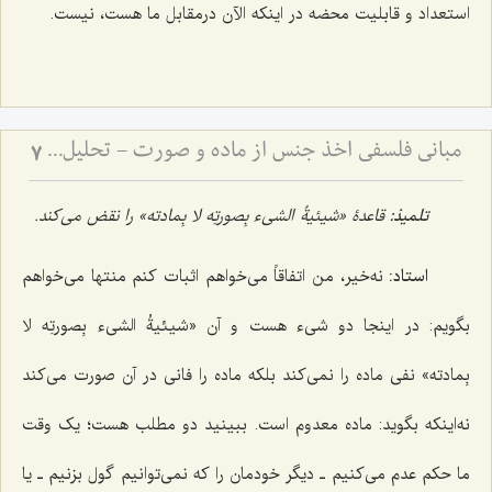
استعداد و قابلیت محضه در اینکه الآن درمقابل ما هست، نیست.
مبانی فلسفی اخذ جنس از ماده و صورت - تحلیل دیدگاه حکمت مشاء و نقد آن در انتزاع مفاهیم
7
تلمیذ:
قاعدۀ «
شیئیةُ الشیء بِصورتِه لا بِمادته»
را نقض می‌کند.
استاد:
نه‌خیر، من اتفاقاً مى‌خواهم اثبات کنم منتها مى‌خواهم
بگویم: در اینجا دو شىء هست و آن
«شیئیةُ الشىء بِصورتِه لا
بِمادته»
نفى ماده را نمى‌کند بلکه ماده را فانى در آن صورت مى‌کند
نه‌اینکه بگوید: ماده معدوم است. ببینید دو مطلب هست؛ یک وقت
ما حکم عدم مى‌کنیم ـ دیگر خودمان را که نمى‌توانیم گول بزنیم ـ یا