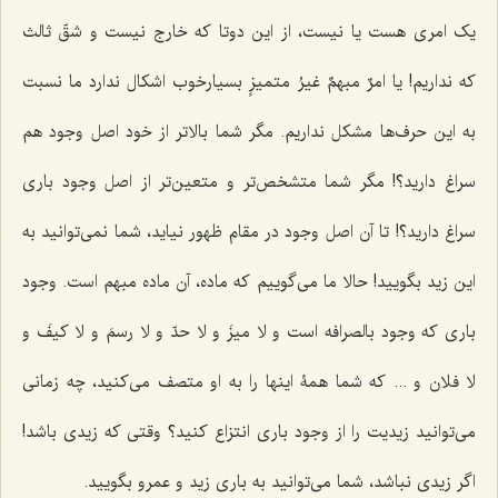
یک امرى هست یا نیست، از این دوتا که خارج نیست و شقّ ثالث
که نداریم! یا
امرٌ مبهمٌ
غیرُ متمیزٍ
بسیارخوب اشکال ندارد ما نسبت
به این حرف‌ها مشکل نداریم. مگر شما بالاتر از خود اصل وجود هم
سراغ دارید؟! مگر شما متشخص‌تر و متعین‌تر از اصل وجود بارى
سراغ دارید؟! تا آن اصل وجود در مقام ظهور نیاید، شما نمى‌توانید به
این زید بگویید! حالا ما مى‌گوییم که ماده، آن ماده مبهم است. وجود
بارى که وجود بالصرافه است و
لا میزَ و لا حدّ و لا رسمَ و لا کیفَ و
لا فلان و
... که شما همۀ اینها را به او متصف مى‌کنید، چه زمانی
می‌توانید زیدیت را از وجود بارى انتزاع کنید؟ وقتى که زیدى باشد!
اگر زیدى نباشد، شما می‌توانید به بارى زید و عمرو بگویید.