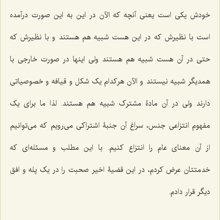
خودش یکى است یعنى آنچه که الآن در این به این صورت درآمده
است با نظیرش که در این هست شبیه هم هستند و با نظیرش که
حتى در آن هست شبیه هم هستند ولى اینها در صورت خارجى با
همدیگر شبیه نیستند و الآن هرکدام یک شکل و قیافه و خصوصیاتى
دارند ولى در آن مادۀ مشترک شبیه هم هستند. لذا ما براى یک
مفهوم انتزاعى جنس، سراغ آن جنبۀ اشتراکى مى‌رویم که مى‌توانیم
از آن معناى عام را انتزاع کنیم. با این مطلب و مسئله‌ای که
خدمتتان عرض کردم، در این قضیۀ اخیر صحبت را در یک پله و افق
دیگر قرار دادم.