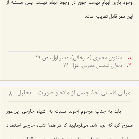
وجود بارى ابهام نیست چون در وجود ابهام نیست. پس مسئله از
این نظر قابل تقریب است.
.
مثنوی معنوی
(میرخانی)، دفتر اول، ص 19.
.
دیوان شمس مغربی
، غزل 111.
مبانی فلسفی اخذ جنس از ماده و صورت - تحلیل دیدگاه حکمت مشاء و نقد آن در انتزاع مفاهیم
8
باید به جناب مرحوم آخوند نسبت به اشیاء خارجى این‌طور
مطرح کرد که آنچه شما مى‌فرمایید که در همۀ اشیاء خارجى استعداد