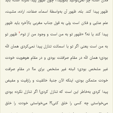
فلان است! چرا نمى‌توانید بگویید؟! چون ظهور پیدا نکرده است! باید
ظهور پیدا کند. بله، ظهور آن به‌واسطۀ اسماء، صفات، اراده، مشیت،
علم عنایى و فلان است ولى به قول جناب مغربى بالأخره باید ظهور
پیدا کند یا نه؟ «ظهور تو به من است و وجود من از تو»،
ظهور تو
2
به من است یعنى اگر تو با اسمائت تنازل پیدا نمى‌کردى همان الله
بودی؛ همان الله در مقام صرافتت بودى و در مقام هوهویت خودت
غیر مشخص بودى؛ البته غیر مشخص براى ما! در مقام صرافت
خودت متمکن بودى، اینکه الآن جنبۀ خالقیت‌ و رازقیت و مفیض
پیدا کردى به‌خاطر این است که تنازل کردی! اگر تنازل نکرده بودى
می‌خواستی چه کسى را خلق کنی؟! می‌خواستی خودت را خلق