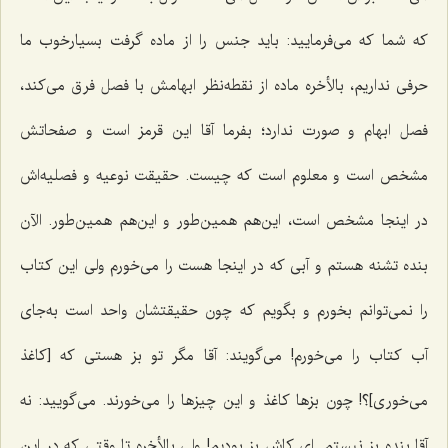
که شما که مى‌فرمایید: باید جنس را از ماده گرفت بسیارخوب ما
حرفى نداریم، بالأخره ماده از نقطه‌نظر ابهامش با فصل فرق مى‌کند،
فصل ابهام و صورت ندارد؛ بفرما آقا این قرمز است و صفحاتش
مشخص است و معلوم است که چیست. حقیقت نوعیه و فصلیه‌اش
در اینجا مشخص است، این‌هم همین‌طور و این‌هم همین‌طور. الآن
بنده تشنه هستم و آبى که در اینجا هست را مى‌خورم ولى این کتاب
را نمى‌توانم بخورم و بگویم که چون حقیقتشان واحد است به‌جاى
آب کتاب را مى‌خورم! می‌گویند: آقا مگر تو بز هستی که [کاغذ
می‌خوری]؟! چون بزها کاغذ و این چیزها را مى‌خورند. می‌گویید: نه
آقا بنده بز نیستم. اى کاش بز بودیم! ولى بالأخره تا وقتى که در این