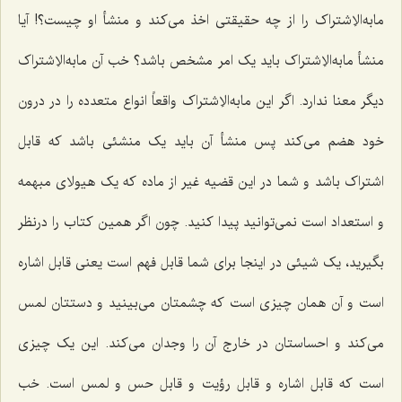
مابه‌الاِشتراک را از چه حقیقتى اخذ مى‌کند و منشأ او چیست؟! آیا
منشأ مابه‌الاِشتراک باید یک امر مشخص باشد؟ خب آن مابه‌الاِشتراک
دیگر معنا ندارد. اگر این مابه‌الاِشتراک
واقعاً انواع متعدده را در درون
خود هضم مى‌کند پس منشأ آن باید یک منشئى باشد که قابل
اشتراک باشد و شما در این قضیه غیر از ماده که یک هیولاى مبهمه
و استعداد است‌ نمى‌توانید پیدا کنید. چون اگر همین کتاب را درنظر
بگیرید، یک شیئى در اینجا براى شما قابل فهم است یعنى قابل اشاره
است و آن همان چیزى است که چشمتان مى‌بینید و دستتان لمس
مى‌کند و احساستان در خارج آن را وجدان مى‌کند. این یک چیزى
است که قابل اشاره و قابل رؤیت و قابل حس و لمس است. خب