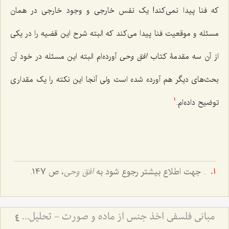
که فنا پیدا نمى‌کند! یک نفس خارجى و وجود خارجى در همان
مسئله و موقعیت فنا پیدا مى‌کند که البته شرح این قضیه را در یکى
از آن سه مقدمۀ کتاب
افق وحى
آورده‌ام البته این مسئله در خود آن
بحث‌هاى دیگر هم آورده شده است ولى آنجا این نکته را یک مقدارى
توضیح داده‌ام.
1
. جهت اطلاع بیشتر رجوع شود به
افق وحى
، ص 147.
مبانی فلسفی اخذ جنس از ماده و صورت - تحلیل دیدگاه حکمت مشاء و نقد آن در انتزاع مفاهیم
4