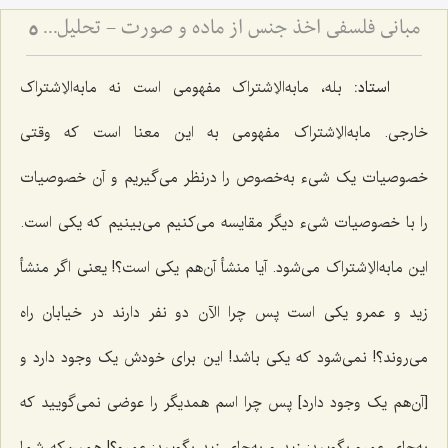
مبانی فلسفی اخذ جنس از ماده و صورت - تحلیل دیدگاه حکمت مشاء و نقد آن در انتزاع مفاهیم
5
استاد:
بله، مابه‌الاِشتراک مفهومى است نه مابه‌الاِشتراک
خارجى. مابه‌الاِشتراک مفهومى به این معنا است که وقتى
خصوصیات یک شىء به‌خصوص را درنظر مى‌گیریم و آن خصوصیات
را با خصوصیات شی‌ء دیگر مقایسه مى‌کنیم می‌بینیم که یکی است.
این مابه‌الاِشتراک می‌شود. آیا منشأ آن‌هم یکى است؟! یعنى اگر منشأ
زید و عمرو یکى است پس چرا الآن دو نفر دارند در خیابان راه
مى‌روند؟! نمى‌شود که یکى باشد! این براى خودش یک وجود دارد و
[آن‌هم یک وجود دارد] پس چرا اسم همدیگر را عوضى نمى‌گویید که
به‌جاى عمرو بگویید: زید و به‌جاى زید بگویید: عمرو؟! همین‌که شما