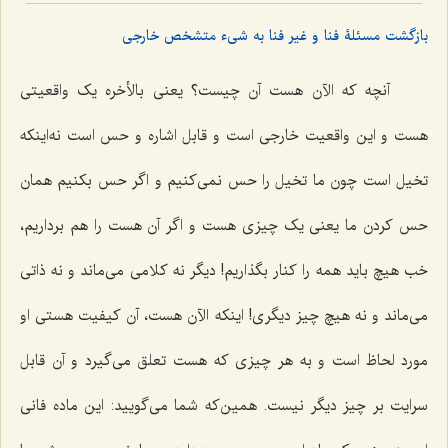
بازگشت مسئلۀ فنا و غیر فنا به شىء متشخص خارجى
آنچه که الآن هست آن چیست؟ یعنى بالأخره یک واقعیتى
هست و این واقعیت خارجى است و قابل اشاره و حس است نه‌اینکه
تخیل است چون ما تخیل را حس نمى‌کنیم و اگر حس بکنیم همان
حس کردن ما یعنی یک چیزى هست و اگر آن هست را هم برداریم،
خب هیچ باید همه را کنار بگذاریم! دیگر نه کلامى مى‌ماند و نه ذاتى
مى‌ماند و نه هیچ چیز دیگری! اینکه الآن هست، آن کیفیت هستى او
مورد لحاظ است و به هر چیزى که هست تعلق مى‌گیرد و آن قابل
سرایت بر چیز دیگر نیست. همین‌که شما مى‌گویید: این ماده فانى