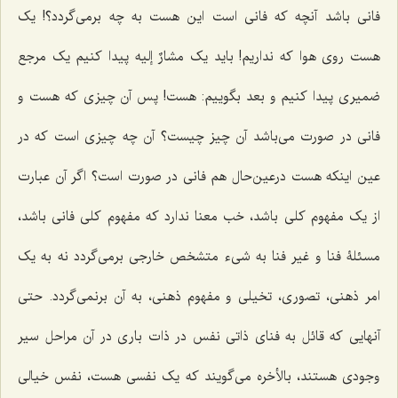
فانى باشد آنچه که فانى است این هست به چه برمى‌گردد؟! یک
هست روی هوا که نداریم! باید یک
مشارٌ إلیه
پیدا کنیم یک مرجع
ضمیرى پیدا کنیم و بعد بگوییم: هست! پس آن چیزى که هست و
فانى در صورت مى‌باشد آن چیز چیست؟ آن چه چیزی است که در
عین اینکه هست درعین‌حال هم فانى در صورت است؟ اگر آن عبارت
از یک مفهوم کلى باشد، خب معنا ندارد که مفهوم کلى فانى باشد،
مسئلۀ فنا و غیر فنا به شىء متشخص خارجى برمى‌گردد نه به یک
امر ذهنى، تصوری، تخیلی و مفهوم ذهنى، به آن برنمى‌گردد. حتى
آنهایى که قائل به فناى ذاتى نفس در ذات بارى در آن مراحل سیر
وجودی هستند، بالأخره‌ مى‌گویند که یک نفسی هست، نفس خیالى