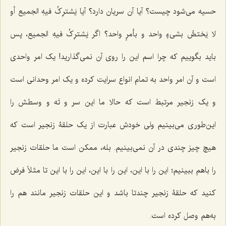
حسیه مى‌شود چیست؟ آیا آن سریان دارد؟ آیا
یَشترِکُ فیهِ الجمیع أو
لا یَختصُّ بشىءٍ واحد و بأمرٍ واحد
؟ اگر
یَشترِکُ فیهِ الجمیع
، پس
باید بگوییم که چرا اسم این را روى آن نمى‌گذارید! یک امر واحدى
است و آن امر واحد به تمام انواع سرایت کرده و یک امر وحدانى است
و یک زنجیر مرتبط است که‌ حالا ما این سر و تَه و وسطش را
این‌طورى مى‌بینیم ولى خودش عبارت از یک حلقۀ زنجیر است که
هیچ چیز چندی در آن نمى‌بینیم. بله، ممکن است ما حلقات زنجیر
را باهم ببینیم؛ این را با این، این را با این، این را با این تا مثلاً فرض
کنید که حلقۀ زنجیر چندتا باشد و این حلقات زنجیر مانند هم را
به‌هم وصل کرده است.