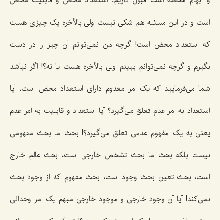
و ابهام محضه است قبول داریم؛ استعداد محض و قابلیت محض
است و در این مسئله هم شکى نیست ولى بالأخره یک چیزى هست
که استعداد محض است! گرچه من نمى‌توانم آن چیز را در دست
بگیرم و گرچه نمى‌توانم ببینم ولى بالأخره هست یا نه؟! اگر نباشد
شما مى‌فرمایید که یک امر معدوم داراى استعداد محض است، آیا
استعداد به امر عدم تعلق مى‌گیرد؟ آیا استعداد و قابلیت به امر عدم
یعنى به یک مفهوم عدمى تعلق مى‌گیرد؟! بحث ما بحث مفهومى
نیست بلکه بحث ما بحث تشخص خارجى است، بحث عالم خارج
است، بحث تعین بحث وجود است، بحث مفهوم که از وجود بحث
نمى‌کند! آیا آن وجود خارجى و موجود خارجى مبهم یک امر وحدانى