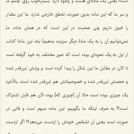
است؛ یعنى یک ماده‌ای هست و وجود دارد. بسیارخوب روى چشم ما
و سر ما که این ماده بدون صورت، تحقق خارجى ندارد. ما این مقدار
را قبول داریم ولى صحبت در این است که در همان ماده، ما
نمى‌توانیم آن را به یک مادۀ دیگر سرایت بدهیم! بله، این مادۀ کتاب
از اول به یک نحوه‌اى بوده است که صور مختلف به خود گرفته است
تا الآن در مقابل ما این شکل را پیدا کرده است و وزنش این‌قدر شده
و حجمش این‌قدر شده و خصوصیاتش هم این‌قدر شده است، بالأخره
یک چیزی بوده است حالا آن [چیزی که] بوده الآن هم قابل اشتراک
است؟! به صرف اینکه ما بگوییم: این ماده مبهم است و فانى در
صورت است یعنى آن تشخّص خودش را ازدست مى‌دهد؟! اگر ازدست