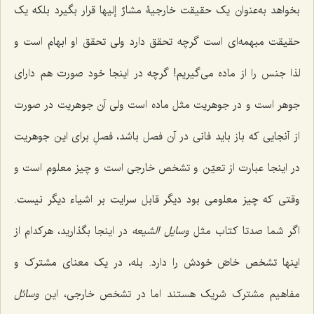
بخواهد به‌عنوان یک حقیقت خارجیۀ
مشارٌ إلیها
قرار بگیرد بلکه یک
حقیقت مبهمه‌اى است گرچه تحقق دارد ولى تحقق او ابهام است و
لذا جنس را از ماده مى‌گیریم! گرچه در اینجا خود صورت هم داراى
جوهر است و در جوهریت مثل ماده است ولى آن جوهریت در صورت
از آنجایى که باز باید فانى در آن فصل باشد، فصلِ براى این جوهریت
در اینجا عبارت از تعیّن و تشخص خارجى است و چیز معلوم است و
وقتى که چیز معلومى بود دیگر قابل سرایت بر اشیاء دیگر نیست.
اگر شما صدتا کتاب مثل
وسایل الشیعه
در اینجا بگذارید، هرکدام از
اینها تشخص خاصّ خودش را دارد. بله، در یک معناى مشترک و
مفاهیم مشترک شریک هستند اما در تشخص خارجى، این
وسائل