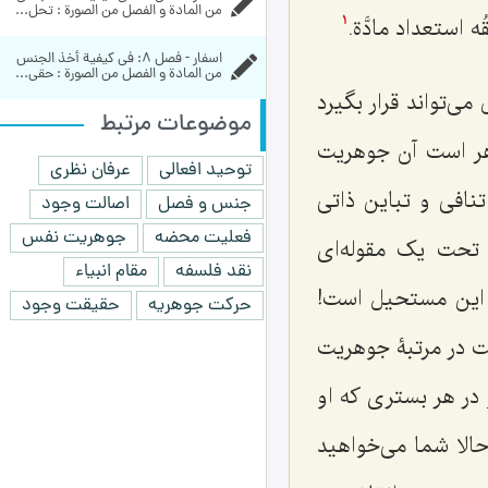
من المادة و الفصل من الصورة : تحل...
ُه استعداد مادَّة.
1
اسفار - فصل 8: في كيفية أخذ الجنس 
من المادة و الفصل من الصورة : حقی...
‌تواند قرار بگیرد
موضوعات مرتبط
وهر است آن جوهریت
توحید افعالی
عرفان نظری
فى و تباین ذاتى
جنس و فصل
اصالت وجود
فعلیت محضه
جوهریت نفس
تحت یک مقوله‌اى
نقد فلسفه
مقام انبیاء
این مستحیل است!
حرکت جوهریه
حقیقت وجود
ت در مرتبۀ جوهریت
 در هر بسترى که او
الا شما مى‌خواهید