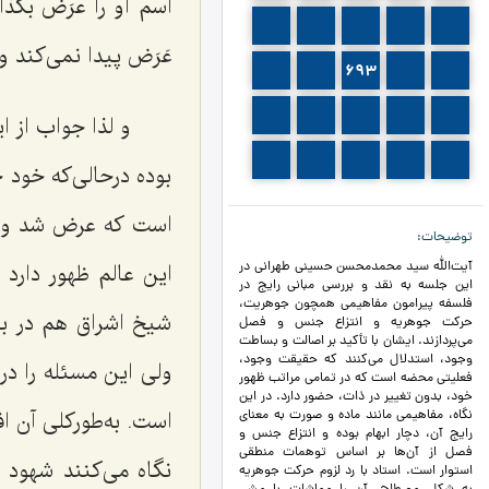
اسم او را عرَض بگذا
690
689
688
687
686
عَرَض پیدا نمى‌کند 
695
694
693
692
691
700
699
698
697
696
و لذا جواب از 
705
704
703
702
701
بوده درحالى‌که خود
است که عرض شد و 
توضیحات
این عالم ظهور دارد 
آیت‌الله سید محمدمحسن حسینی طهرانی در
این جلسه به نقد و بررسی مبانی رایج در
فلسفه پیرامون مفاهیمی همچون جوهریت،
شیخ اشراق هم در بع
حرکت جوهریه و انتزاع جنس و فصل
می‌پردازند. ایشان با تأکید بر اصالت و بساطت
وجود، استدلال می‌کنند که حقیقت وجود،
ولى این مسئله را در
فعلیتی محضه است که در تمامی مراتب ظهور
خود، بدون تغییر در ذات، حضور دارد. در این
است. به‌طورکلی آن ا
نگاه، مفاهیمی مانند ماده و صورت به معنای
رایج آن، دچار ابهام بوده و انتزاع جنس و
فصل از آن‌ها بر اساس توهمات منطقی
نگاه مى‌کنند شهود ب
استوار است. استاد با رد لزوم حرکت جوهریه