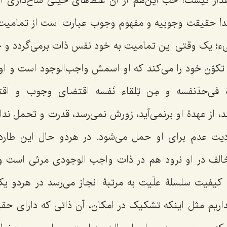
دار نیست! خب این‌هم از آن غلط‌هاى خیلى شاخ‌دارى اس
د! حقیقت وجوبیه و مفهوم وجوب عبارت است از تمامیت 
ء؛ یک وقتى این تمامیت به خود نفس ذات برمى‌گردد و 
و تکوّن خود را مى‌کند که او اسمش واجب‌الوجود است و 
 فى‌حدّنفسه
و مِن تِلقاء نَفسه
اقتضاى وجوب و اقت
‌کند، از عهدۀ او برنمى‌آید، زورش نمى‌رسد، قدرت و تحمل ندا
دیت عدم براى او حمل مى‌شود. در هردو حال این طاردی
الف در او نرود هم در ذات واجب‌ الوجودى مرئى است 
کیفیت سلسلۀ علّیت به مرتبۀ انجاز مى‌رسد در هردو یکى
ریم مثل اینکه تشکیک در امکان، آن ذاتى که داراى ح