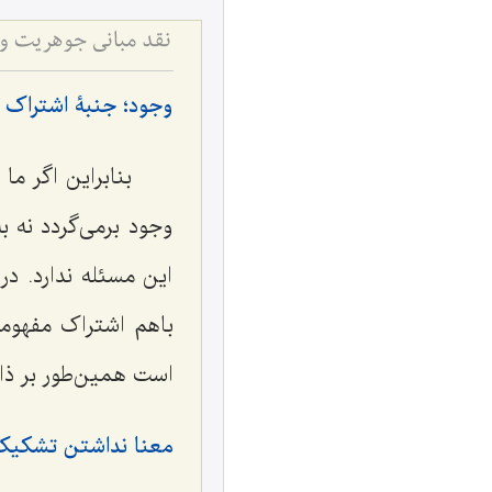
وجود؛ جنبۀ اشتراک 
بنابراین اگر م
وجود برمى‌گردد نه ب
این مسئله ندارد. د
باهم اشتراک مفهومى
است همین‌طور بر ذا
معنا نداشتن تشکیک