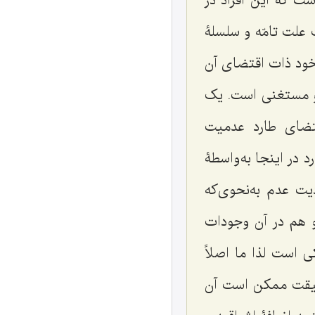
ت که این افراد در
علت تامّه و سلسلۀ
خود ذات اقتضاى آن
او مستغنى است. یک
ضاى طارد عدمیت
رد در اینجا به‌واسطۀ
ت عدم به‌نحوى‌که
و هم در آن وجودات
 است لذا ما اصلاً
قیقت ممکن است آن