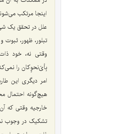
در ممکنات به آن مق
اینجا مرتکب مى‌شون
علل در تحقق یک شى‌
تبلور، ظهور، ثبوت 
وقتى نه، خود ذات
بِأىّ‌نحوٍ‌کان را نمی
امر دیگرى این طار
هیچ‌گونه احتمال مخ
خارجیه وقتى که آن 
تشکیک در وجوب ندا