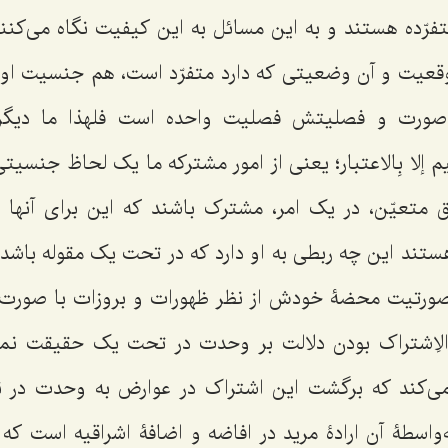
فرّده هستند و به این مسائل به این کیفیت نگاه مى‌کنن
عیت و آن وضعیتى که دارد متفرّد است، هم جنسیت ا
ورت و فصلیتش فصلیت واحده است فلهذا ما دیگر
یم
إلا بِالاعتبار
؛ یعنى از امور مشترکه ما یک لحاظ جنسیتی
 متعیّن، در یک امر، مشترک باشند که این براى آنه
ند این چه ربطی به او دارد که در تحت یک مقوله باشد؟!
تیت محضۀ خودش از نظر ظهورات و بروزات با صورت‌ دیگ
‌الاِشتراک بودن دلالت بر وحدت در تحت یک حقیقت نمى‌
ى‌کند که برگشت این اشتراک در عوارض به وحدت در
سطۀ آن ارادۀ مرید در افاضه و اضافۀ اشراقیه‌ است که 