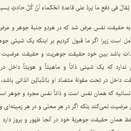
قالُ فی دَفعِ ما یَردُ على قاعدةِ الحُكماء أنَّ كُلَّ حادثٍ یَسبِق
ه حقیقت نفس عرض شد که در هردو جنبۀ جوهر و عرض مى
أمل است زیرا اگر ما قبول کردیم بر اینکه یک شیئی ج
ذات
باشد بین خود حقیقت جوهریت و حقیقت عرضیت تنا
ن ندارد که یک شیئی
ذاتاً و ماهیتاً و هویتاً
داخل در 
َقت
داخل در تحت مقولۀ متضاد او
بالتَّبایُن الذاتى
باشد، 
انسانیه که همان نفس است و ذاتاً نفس مجرد و جوهر اس
عرضیت نمى‌کند بلکه اگر در هر محلى و در هر زمینه‌اى و
فظ همان حقیقت جوهریۀ خود در آنجا ظهور و بروز دارد ح