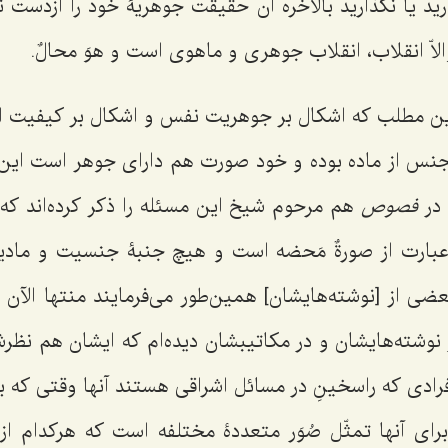
رید یا نگذارید بالأخره آن حقیقت جوهریۀ خود را ازدست ن
والاّ انقلاب، انقلاب جوهرى و ماهوى است و
هوَ محالٌ
.
این مطلب که اشکال بر جوهریت نفس و اشکال بر کیفیت ا
 جنس از ماده بوده و خود صورت هم داراى جوهر است ا
در
فصوص
هم مرحوم شیخ این مسئله را ذکر کرده‌اند که 
عبارت از
صورةٌ مَحضه
است و هیچ جنبۀ جنسیت و مادیت د
ضى از [نوشته‌هایشان] همین‌طور مى‌فرمایند منتها الآن 
 نوشته‌هایشان و در مکاتیبشان دیده‌ام که ایشان هم نظ
فرادى که راسخینِ در مسائل اشراقى هستند آنها وقتى که به
راى آنها تمثّل صُوَر متعددۀ مختلفه است که هرکدام از 