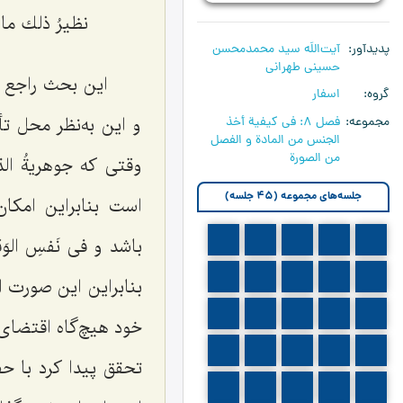
نظیرُ ذلك ما یُ
پدیدآور
آیت‌اللَه سید محمدمحسن
حسینی طهرانی
این بحث راجع ب
گروه
اسفار
و این به‌نظر محل ت
مجموعه
فصل 8: في كيفية أخذ
الجنس من المادة و الفصل
من الصورة
وقتى که
جوهریةُ ال
جلسه‌های مجموعه (45 جلسه)
است بنابراین امکا
665
664
663
662
661
باشد
و
فى نَفسِ الو
670
669
668
667
666
بنابراین این صورت 
675
674
673
672
671
خود هیچ‌گاه اقتضاى 
680
679
678
677
676
تحقق پیدا کرد با ح
685
684
683
682
681