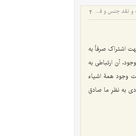
نقد مبانی جوهریت و حرکت جوهریه - تبیین حقیقت وجود به مثابه فعلیت محضه و نقد جنس و فصل
2
هت اشتراک صرفاً به
وجود، آن ارتباطى به
قت وجود همۀ اشیاء
ى به‌ نظرِ ما صادق