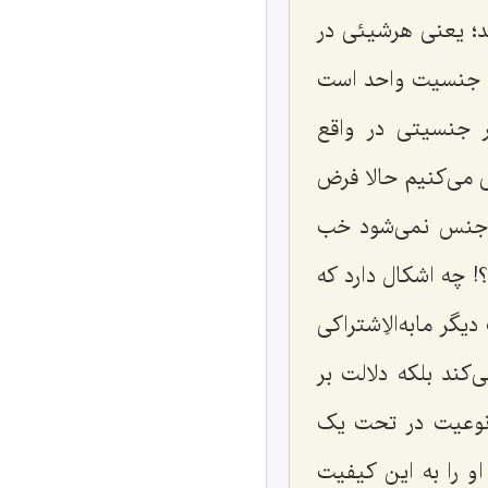
د؛ یعنى هرشیئی در
و جنسیت واحد است
 جنسیتى در واقع
 مى‌کنیم حالا فرض
ا جنس نمى‌شود خب
 چه اشکال دارد که
ر مابه‌الاِشتراکى
کند بلکه دلالت بر
 نوعیت در تحت یک
او را به این کیفیت