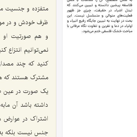
به شکل مصطلح، آن را مماشات با مشی
فلاسفه پیشین دانسته و تبیین می‌کنند که
متفرّده و جنسیت مت
تبدل اشیاء در حقیقت، چیزی جز ظهور
فعلیت‌های متوالی و متسلسل نیست. این
ظرف خودش و در موق
بحث در نهایت به تبیین جایگاه رفیع انبیاء و
اولیاء در دعا و نفرین و تفاوت نگاه عرفانی با
مباحث خشک فلسفی ختم می‌شود.
و هم صورتیت او ص
نمى‌توانیم انتزاع کن
کنید که چند مصداق
مشترک هستند که هست
یک صورت در عین صور
داشته باشد آن مابه
اشتراک در عوارض م
جنس نیست بلکه به‌وا