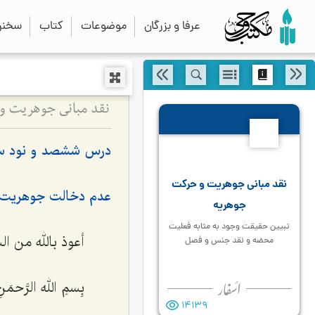
عرفا و بزرگان
موضوعات
کتاب
سخنرا
693
درس ششصد و نود س
نقد مبانی جوهریت و حرکت
عدم دخالت جوهریت ما
جوهریه
تبیین حقیقت وجود به مثابه فعلیت
أعوذ بالله من ا
محضه و نقد جنس و فصل
بِسمِ الله الرَّحمَن
14139