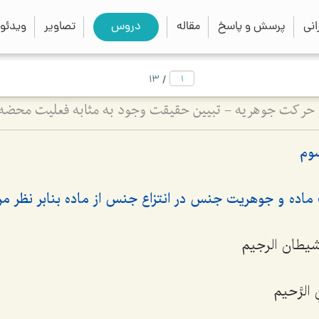
close
search
نی
پرسش و پاسخ
مقاله
دروس
تصاویر
ویدئو
/
13
وم
ده و جوهریت جنس در انتزاع جنس از ماده بنابر نظر مرحو
لشیطان الرجیم
ِ الرَّحیم