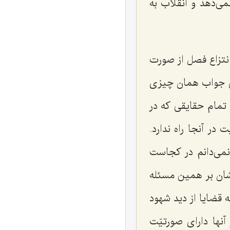
مى‌دهد و انقلاب به
نتزاع فصل از صورت
ین جواب همان چیزى
تمام حقایقى که در
ر آنجا راه ندارد.
نمى‌دانم در کجاست
رشان بر همین مسئله
 قضایا از دید شهود
آنها داراى صورتیّت