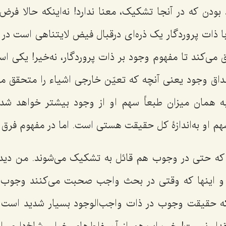
بودن که در آنجا تشکیک، معنا ندارد! نه‌اینکه حالا فر
 ذات پروردگار یک ذره‌اى درقبال فیض لایتناهى است در 
مى‌کند تا مفهوم وجود بر ذات پروردگار، نه‌خیر! یکى ا
وجود یعنى آنچه که تعیّن خارجى اشیاء را متحقق مى‌ک
ه همان میزان طبعاً سهم او از وجود بیشتر خواهد شد
 سهم او به‌اندازۀ کل حقیقت هستى است. اما در مفهوم فرق 
که حتی در وجوب هم قائل به تشکیک مى‌شوند. من دیده
 اینها که وقتى در بحث واجب صحبت مى‌کنند وجوب 
د که حقیقت وجوب در ذات واجب‌الوجود بسیار شدید اس