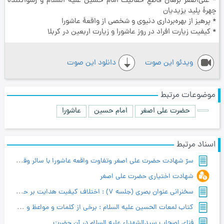
* علی‌اصغر برهان قاطعِ حقانیت امام حسین علیه السلام و رسواکنندۀ
چهرۀ پلید یزیدیان
* پرهیز از بهره‌برداری دنیوی و شخصی از واقعۀ عاشورا
* کیفیت زیارت افراد در روز عاشورا و زیارت اربعین در کربلا
ویدئو این صوت
دانلود این صوت
موضوعات مرتبط
حضرت علی اصغر
امام حسین
عاشورا
اسناد مرتبط
سرّ شهادت حضرت علی اصغر وتفاوت واقعه عاشورا با سائر وقائع
شهادت اختیاری حضرت علی اصغر
سخنراني عنوان بصري (جلسه 7) : اختلاف کیفیت هدایت بر حسب خصوصیات افراد
کتاب لمعات الحسین علیه السلام : برخی از کلمات و مواعظ و خطب حضرت سید الشهدا
فنای اصحاب سیدالشهداء علیه السلام در آن حضرت