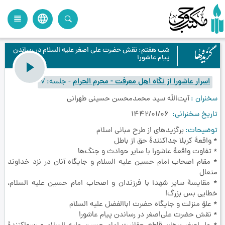
language
view_headline
close
search
شب هفتم: نقش حضرت علی اصغر علیه السلام در رساندن
پیام عاشورا
اسرار عاشورا از نگاه اهل معرفت - محرم الحرام
-
جلسه
7
سخنران
آیت‌اللَه سید محمدمحسن حسینی طهرانی
تاریخ سخنرانی
1442/01/06
توضیحات
برگزیدهای از طرح مبانی اسلام
* واقعۀ كربلا جداکنندۀ حق از باطل
* تفاوت واقعۀ عاشورا با سایر حوادث و جنگ‌ها
* مقام اصحاب امام حسین عليه السلام و جایگاه آنان در نزد خداوند
متعال
* مقایسۀ سایر شهدا با فرزندان و اصحاب امام حسین علیه السلام،
خطایی بس بزرگ!
* علوّ منزلت و جایگاه حضرت اباالفضل عليه السلام
* نقش حضرت علی‌اصغر در رساندن پیام عاشورا