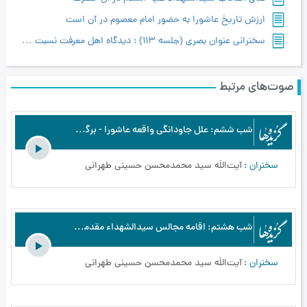
ارزش تاريخ عاشورا به حضور امام معصوم در آن است
سخنراني عنوان بصري (جلسه 113) : دیدگاه اهل معرفت نسبت به نهضت سید الشهداء علیه السلام، و نقد سایر دیدگاه‌ها
صوت‌های مرتبط
شب ششم: علل جاودانگی واقعه عاشورا - برگزیده‌ها - اسرار عاشورا از نگاه اهل معرفت - محرم الحرام - بخش6
سخنران
آیت‌اللَه سید محمدمحسن حسینی طهرانی
شب هشتم: اقامه مجالس سیدالشهداء مقدمه وصول به حقیقت ولایت آن حضرت (قسمت اول) - برگزیده‌ها - اسرار عاشورا از نگاه اهل معرفت - محرم الحرام - بخش8
سخنران
آیت‌اللَه سید محمدمحسن حسینی طهرانی