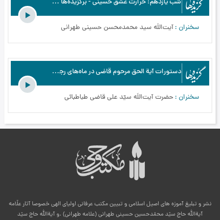
شب یازدهم: حرارت عشق حسینی - برگزیده‌ها - اسرار عاشورا از نگاه اهل معرفت - محرم الحرام - بخش11
سخنران
آیت‌اللَه سید محمدمحسن حسینی طهرانی
دستورات آیة الحق مرحوم قاضی در ماه‌های رجب و شعبان و رمضان المبارک - برگزیده‌ها
سخنران
حضرت آیت‌اللَه سیّد علی قاضی طباطبائی
نشر و تبلیغ آموزه های اصیل اسلامی و تبیین مکتب عرفانی اولیای الهی خصوصا آثار علّامه
آیةالله حاج سیّد محمّدحسین حسینی طهرانی (علامه طهرانی) .و آیةالله حاج سیّد