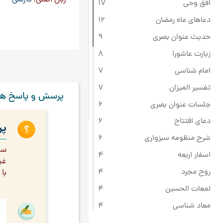
افق وحی
17
دعاهای ماه رمضان
12
حدیث عنوان بصری
9
زیارت عاشورا
8
امام شناسی
7
تفسیر المیزان
7
پرسش و پاسخ ها
جلسات عنوان بصری
6
دعای افتتاح
6
پر
شرح منظومه سبزواری
6
سل
اسفار اربعه
4
غی
روح مجرد
4
با
لمعات الحسین
4
معاد شناسی
4
امام شناسی ج 18
3