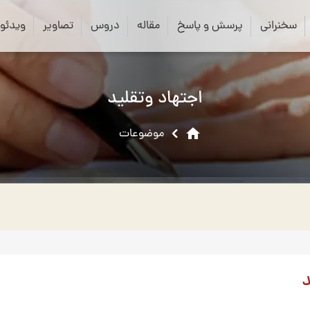
close
search
سخنرانی
پرسش و پاسخ
مقاله
دروس
تصاویر
ویدئو
اجتهاد وتقلید
home
موضوعات
د