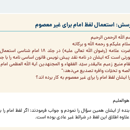
سش: استعمال لفظ امام برای غیر معصوم
 اللَه الرحمن الرحیم
لام علیکم و رحمه اللَه و برکاته
حضرت علامه (رضوان اللَه تعالی علی
رتی است که ایشان در نامه نقد پیش نویس قانون اساسی نامه را با جمل
قام منيع زعيم عاليقدر سيّد الفقهاء و المجتهدين آية اللَه العظمى امام 
لصه و تحيّات وافره تصديع مى‌‏دهد:"
 ایشان لفظ امام را برای غیر معصوم به کار برده اند؟
هوالعلیم
بنده از ایشان همین سؤال را نمودم و جواب فرمودند: اگر لفظ امام را ب
علاوه اطلاق این لفظ در شرائط غیر عادی بوده است.