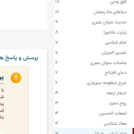
افق وحی
17
دعاهای ماه رمضان
12
حدیث عنوان بصری
9
زیارت عاشورا
8
امام شناسی
7
تفسیر المیزان
7
پرسش و پاسخ ها
جلسات عنوان بصری
6
دعای افتتاح
6
پر
شرح منظومه سبزواری
6
با
اسفار اربعه
4
شم
روح مجرد
4
پد
ام
لمعات الحسین
4
دا
معاد شناسی
4
امام شناسی ج 18
3