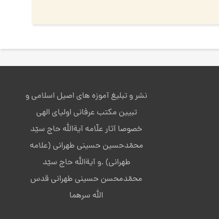
نشر و تبلیغ آموزه های اصیل اسلامی و
تبیین مکتب عرفانی اولیای الهی
خصوصا آثار علّامه آیةالله حاج سیّد
محمّدحسین حسینی طهرانی (علامه
طهرانی) .و آیةالله حاج سیّد
محمّدمحسن حسینی طهرانی قدس
الله سرهما