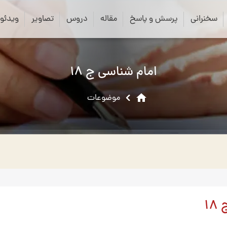
close
search
سخنرانی
پرسش و پاسخ
مقاله
دروس
تصاویر
ویدئو
امام شناسی ج 18
home
موضوعات
1