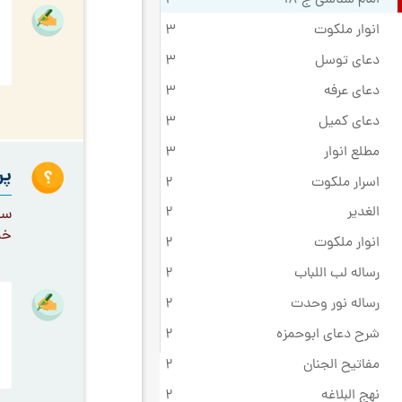
انوار ملکوت
3
دعای توسل
3
دعای عرفه
3
دعای کمیل
3
مطلع انوار
3
پر
اسرار ملکوت
2
الغدیر
2
خی
انوار ملکوت
2
رساله لب اللباب
2
رساله نور وحدت
2
شرح دعای ابوحمزه
2
مفاتیح الجنان
2
نهج البلاغه
2