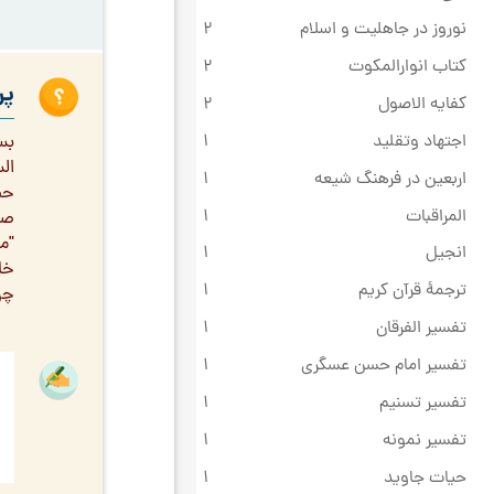
نوروز در جاهلیت و اسلام
2
کتاب انوارالمکوت
2
پر
کفایه الاصول
2
اجتهاد وتقلید
1
بسم
الس
اربعین در فرهنگ شیعه
1
المراقبات
1
صو
"م
انجیل
1
خا
ترجمۀ قرآن کریم
1
چرا
تفسیر الفرقان
1
تفسیر امام حسن عسگری
1
تفسیر تسنیم
1
تفسیر نمونه
1
حیات جاوید
1