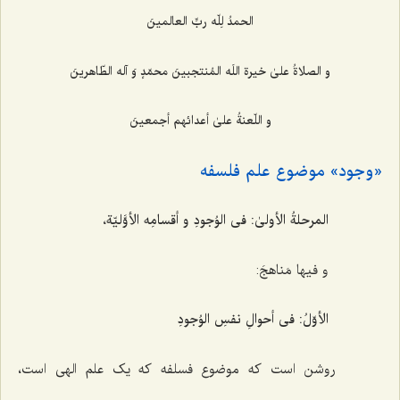
الحمدُ لِلّه ربِّ العالمینَ
و الصلاةُ علیٰ خیرة اللَه المُنتجبینَ محمّدٍ وَ آله الطّاهرینَ
و اللّعنةُ علیٰ أعدائهم أجمعینَ
«وجود» موضوع علم فلسفه
المرحلةُ الأولیٰ: فی الوُجودِ و أقسامِه الأوَّلیّة،
و فیها مَناهجَ:
الأوّلُ: فی أحوالِ نفسِ الوُجودِ
روشن است که موضوع فسلفه که یک علم الهی است،