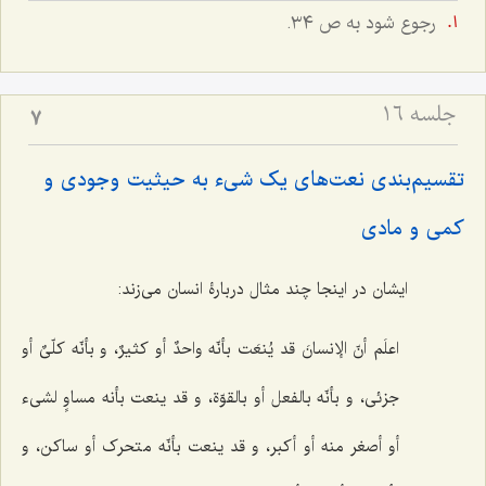
رجوع شود به ص ٣٤.
جلسه ۱۶
7
تقسیم‌بندی نعت‌های یک شیء به حیثیت وجودی و
کمی و مادی
ایشان در اینجا چند مثال دربارۀ انسان می‌زند:
اعلَم أنّ الإنسانَ قد یُنعَت بأنّه واحدٌ أو کثیرٌ، و بأنّه کلّیٌ أو
جزئی، و بأنّه بالفعل أو بالقوّة، و قد ینعت بأنه مساوٍ لشیء
أو أصغر منه أو أکبر، و قد ینعت بأنّه متحرک أو ساکن، و