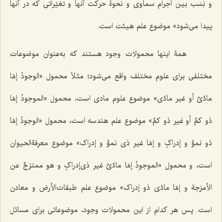
و نِسَب بین أجرام سماوی و نحوۀ حرکت آنها و تغیّراتی که در آنها
پیدا می‌شود» موضوع علم هیئت است.
همۀ اینها محمولات وجود هستند که به‌عنوان موضوعات
مختلفی برای علوم مختلف واقع می‌شود؛ مثلاً محمول
«الوجودُ إمّا
مادّیٌ أو غیر مادّی»
موضوع علوم مادی است، محمول
«الموجودُ إمّا
ذو کمٍّ أو غیر ذو کمٍّ»
موضوع علم هندسه است، محمول
«الوجودُ إمّا
ذو نموٍّ و إدراکٍ و إمّا غیر ذی نموٍّ و إدراک»
موضوع معرفةالحیوان
است، و محمول
«الموجودُ إمّا مادّیٌ غیر ذی‌إدراکٍ و هو ممتزجٌ عن
الأمزجة و إمّا مادّی ذو إدراک»
موضوع علم طبقات‌الأرض و معادن
است. پس هر کدام از این محمولات وجود، موضوعاتی برای مسائل