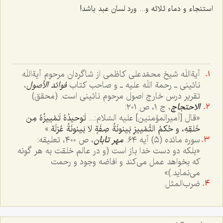
استنجاء و دماء ثلاثه و... ورد لسان عبد باشد!
آیةاللَه شیخ محمّدعلی کاظمی از شاگردان مرحوم آیةاللَه
نائینی ـ رحمة اللَه علیه ـ و صاحب کتاب
فوائد الأصول
،
تقریر درس خارج اصول مرحوم نائینی است. (محقق)
الاحتجاج
، ج ١، ص ٢٠١:
«
قال [أمیرالمؤمنین] علیه السّلام:.
..
تَوحیدُهُ تَمْییزُهُ مِن
خَلقِهِ، و حُکمُ التَّمْییزِ بَینونَةُ صِفَةٍ لا بَینونَةُ عُزلَة
.»
سوره مائده (٥) آیه ٦٤.
مهر تابان
، ص ٤٠٠، تعلیقه:
«بلکه دو دست خدا باز است (و در عالم خلقت به هر گونه
که بخواهد عمل می‌کند و افاضه وجود و رحمت
می‌نماید.)»
ضرب‌المثل.