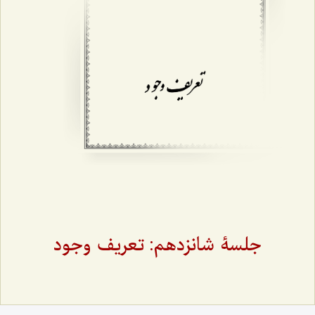
جلسۀ شانزدهم: تعریف وجود