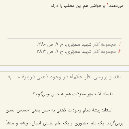
می‌دهند.
و حواشی هم این مطلب را دارند.
2
مجموعه آثار
شهید مطهّری، ج 9، ص 280.
مجموعه آثار
شهید مطهّری، ج 9، ص 283.
نقد و بررسی نظر حکماء در وجود ذهنی دربارۀ عینیّت ماهیّات ذهنی و خارجی - نظر حکما مبنی بر عینیت ماهیات ذهنی و خارجی با اشکالات اساسی روبرو است
9
تلمیذ:
آیا تصوّر مجرّدات هم به حس برمی‌گردد؟
استاد:
ریشۀ تمام وجودات ذهنی به حس یعنی احساس انسان
برمی‌گردد. یک علم حضوری و یک علم یقینی انسان، ریشه و منشأ