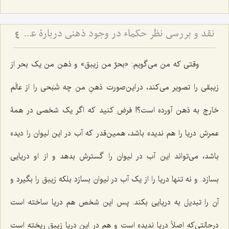
نقد و بررسی نظر حکماء در وجود ذهنی دربارۀ عینیّت ماهیّات ذهنی و خارجی - نظر حکما مبنی بر عینیت ماهیات ذهنی و خارجی با اشکالات اساسی روبرو است
4
وقتی که من می‌گویم:
«بحرٌ من زیبق»
و ذهن من یک بحر از
زیبقی را تصویر می‌کند، در این‌صورت ذهنِ من چه شَبَحی را از عالَم
خارج به ذهن آورده است؟! فرض کنید که اگر یک شخصی در همۀ
عمرش دریا را هم ندیده باشد، همین‌قدر که آب در این لیوان را دیده
باشد، می‌تواند این آب در لیوان را گسترش بدهد و از او دریایی
بسازد. و نه تنها دریا را از یک آب در لیوان بسازد بلکه زیبق را بگیرد و
آن را تبدیل به دریایی بکند. پس این شخص هم دریا ساخته است
درحالتی‌که اصلاً دریا ندیده است و هم در این دریا زیبق ریخته است