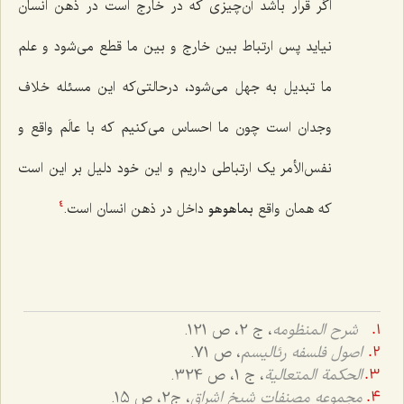
اگر قرار باشد آن‌چیزی که در خارج است در ذهن انسان
نیاید پس ارتباط بین خارج و بین ما قطع می‌شود و علم
ما تبدیل به جهل می‌شود، درحالتی‌که این مسئله خلاف
وجدان است چون ما احساس می‌کنیم که با عالَم واقع و
نفس‌الأمر یک ارتباطی داریم و این خود دلیل بر این است
که همان واقع
بماهوهو
داخل در ذهن انسان است.
4
شرح المنظومه
، ج 2، ص 121.
اصول فلسفه رئالیسم
، ص 71.
الحکمة المتعالیة
، ج 1، ص 324.
مجموعه مصنفات شیخ اشراق
، ج2، ص 15.