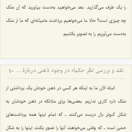
را یک طرف می‌گذارید. بعد می‌خواهید به‌دست بیاورید که آن مَلَک
چه چیزی است؟ حالا ما می‌خواهیم برداشت عامیانه‌ای که ما از ملک
به‌دست می‌آوریم را به تصویر بکشیم.
نقد و بررسی نظر حکماء در وجود ذهنی دربارۀ عینیّت ماهیّات ذهنی و خارجی - نظر حکما مبنی بر عینیت ماهیات ذهنی و خارجی با اشکالات اساسی روبرو است
10
البتّه الآن ما به اینکه هر کسی در ذهن خودش یک برداشتی از
ملک دارد کاری نداریم. بعضی‌ها برای ملائکه در ذهن خودشان به
شکل کبوتر بال درست می‌کنند ـ که تمام اینها همه برداشت‌های
حسّی است ـ که وقتی می‌خواهند آنها را تصوّر بکنند اینها را به شکل