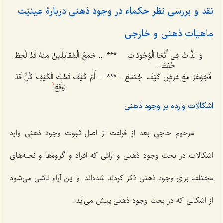
نقد و بررسی نظر حکماء در وجود ذهنی دربارۀ عینیّت
ماهیّات ذهنی و خارجی
وَ الذَّاتُ فِی أَنْحَا الْوُجُودَاتِ
***
.. جَمعُ الْمُقَابِلَینْ مِنّهُ قَدْ لُحِظ
حُفِظَ...
فَجَوْهَرٌ مَعَ عَرَضٍ کَیْفَ اجْتَمَعَ...
***
.. أَمْ کَیْفَ تَحْتَ الْکَیْفِ کُلٌّ قَدْ
وَقَعَ
1
اشکالات وارده بر وجود ذهنی
مرحوم حاجی بعد از فراغت از اصل ثبوت وجود ذهنی وارد
اشکالات در بحث وجود ذهنی و آرائی که افراد و گروه‌ها و نحله‌های
مختلف برای وجود ذهنی ذکر کردند شده‌اند. و این آراء ناشی می‌شود
از اشکالی که در بحث وجود ذهنی پیش می‌آید.