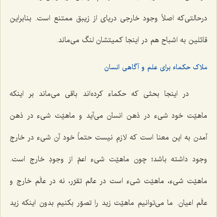
درحالتی‌که اصلاً وجود خارجی دریای از زیبق ممتنع است. بنابراین
قائلین به اشباح هم در اینجا کمیتشان لنگ می‌ماند.
ملاک حکماء برای علم و آگاهی انسان
در اینجا بحثی که حکماء کرده‌اند باقی می‌ماند بر اینکه
ماهیّت خود شیء در ذهن انسان می‌آید و ماهیّت شیء در ذهن
آمدن به این معنا است که لازم نیست حتماً خود آن شیء در خارج
وجود داشته باشد؛ چون ماهیّت شیء اعمّ از وجودِ خارج است.
ماهیّت شیء، ماهیّت شیء است در عالم تقرّر، نه در عالَم خارج و
عالَم اعیان. ما می‌توانیم ماهیّت زید را تصوّر بکنیم بدون اینکه زید