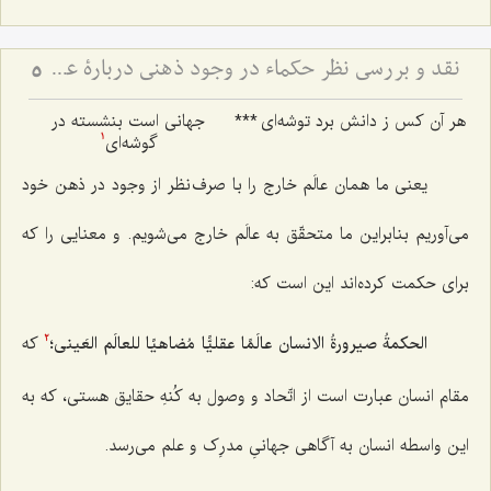
نقد و بررسی نظر حکماء در وجود ذهنی دربارۀ عینیّت ماهیّات ذهنی و خارجی - نظر حکما مبنی بر عینیت ماهیات ذهنی و خارجی با اشکالات اساسی روبرو است
5
هر آن کس ز دانش برد توشه‌ای
***
جهانی است بنشسته در
گوشه‌ای
1
یعنی ما همان عالَم خارج را با صرف نظر از وجود در ذهن خود
می‌آوریم بنابراین ما متحقّق به عالَم خارج می‌شویم. و معنایی را که
برای حکمت کرده‌اند این است که:
الحکمةُ صیرورةُ الانسان عالَمًا عقلیًّا مُضاهیًا للعالَم العَینی
؛
که
2
مقام انسان عبارت است از اتّحاد و وصول به کُنهِ حقایق هستی، که به
این واسطه انسان به آگاهی جهانیِ مدرِک و علم می‌رسد.