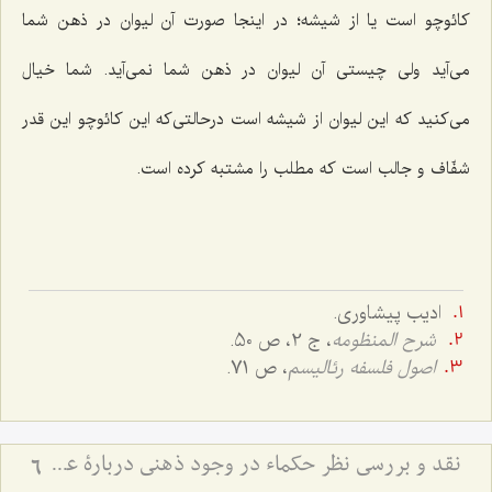
کائوچو است یا از شیشه؛ در اینجا صورت آن لیوان در ذهن شما
می‌آید ولی چیستی آن لیوان در ذهن شما نمی‌آید. شما خیال
می‌کنید که این لیوان از شیشه است درحالتی‌که این کائوچو این قدر
شفّاف و جالب است که مطلب را مشتبه کرده است.
ادیب پیشاوری.
شرح المنظومه
، ج 2، ص 50.
اصول فلسفه رئالیسم
، ص 71.
نقد و بررسی نظر حکماء در وجود ذهنی دربارۀ عینیّت ماهیّات ذهنی و خارجی - نظر حکما مبنی بر عینیت ماهیات ذهنی و خارجی با اشکالات اساسی روبرو است
6