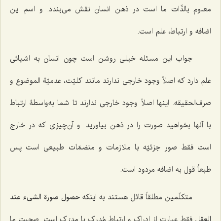
معلوم بالذّات ما است در ذهن انسان نقش می‌بندد. و اسم این
اضافه و ارتباط، علم است.
جواب این مسئله خیلی روشن است چون انسان به اشیائی
علم دارد که اصلاً وجود خارجی ندارند مانند کلیّت، عدمیّة الموضوع و
صرف‌الحقیقه. اینها اصلاً وجود خارجی ندارند تا شما به‌واسطۀ ارتباط
با آنها بخواهید صورت را در ذهن بیاورید. و آن‌چیزی که در خارج
است فقط صور جزئیّه با ملازمات و منضمّات طبیعی است پس
طبعاً قول به اضافه مردود است.
متکلّمین مطلقاً قائل هستند به اینکه
حصول صورة الشیء عند
العقل
فقط عبارت از ادراک و ارتباط مُدرِک با مدرَک است. صحبت ما