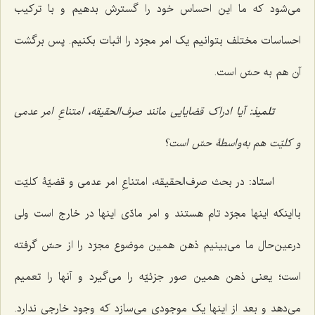
می‌شود که ما این احساس خود را گسترش بدهیم و با ترکیب
احساسات مختلف بتوانیم یک امر مجرّد را اثبات بکنیم. پس برگشت
آن هم به حسّ است.
تلمیذ:
آیا ادراک قضایایی مانند صرف‌الحقیقه، امتناعِ امر عدمی
و کلیّت هم به‌واسطۀ حسّ است؟
استاد:
در بحث صرف‌الحقیقه، امتناعِ امر عدمی و قضیّۀ کلیّت
با اینکه اینها مجرّد تام هستند و امر مادّی اینها در خارج است ولی
درعین‌حال ما می‌بینیم ذهن همین موضوع مجرّد را از حسّ گرفته
است؛ یعنی ذهن همین صور جزئیّه را می‌گیرد و آنها را تعمیم
می‌دهد و بعد از اینها یک موجودی می‌سازد که وجود خارجی ندارد.