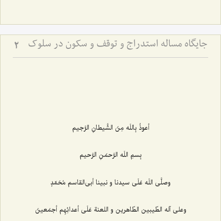
جایگاه مساله استدراج و توقف و سکون در سلوک
2
أعوذُ بِاللَه مِنَ الشَّیطانِ الرَّجیم‌
بِسمِ اللَه الرَّحمَنِ الرَّحیم‌
وصلَّى اللَه عَلَى سیدنا و نبینا أبى‌القاسم مُحَمّدٍ
وعلى آله الطّیبین الطّاهرین و اللعنة عَلَى أعدائِهِم أجمَعینَ‌