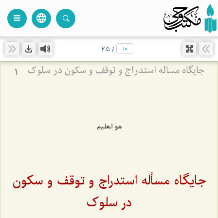
language
view_headline
close
search
25
/
جایگاه مساله استدراج و توقف و سکون در سلوک
1
هو العلیم
جایگاه مسأله استدراج و توقف و سکون
در سلوک