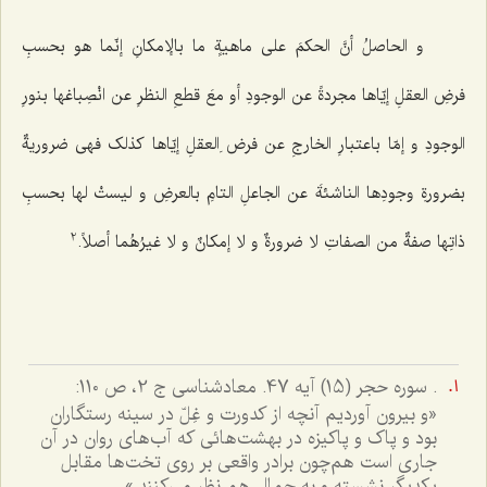
و الحاصلُ أنَّ الحکمَ على ماهیةٍ ما بالإمکانِ إنّما هو بحسبِ
فرضِ العقلِ إیّاها مجردةً عن الوجودِ أو معَ قطعِ النظرِ عن انْصِباغها بنورِ
الوجودِ و إمّا باعتبارِ الخارجِ عن فرض ِالعقلِ إیّاها کذلک فهی ضروریةٌ
بضرورةِ وجودِها الناشئةَ عن الجاعلِ التامِ بالعرضِ و لیستْ لها بحسبِ
2
ذاتِها صفةٌ من الصفاتِ لا ضرورةٌ و لا إمکانٌ و لا غیرُهُما أصلاً.
. سوره حجر (15) آیه 47. معادشناسی ج 2، ص 110:
«و بیرون آوردیم آنچه از کدورت و غِلّ در سینه رستگاران
بود و پاک و پاکیزه در بهشت‌هائى که آب‌هاى روان در آن
جارى است هم‌چون برادر واقعى بر روى تخت‌ها مقابل
یکدیگر نشسته و به جمال هم نظر مى‌کنند.»