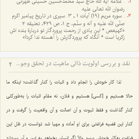
. علامه آیة الله حاج سید محمدحسین حسینی طهرانی
رضوان الله تعالی علیه.
. سوره مریم (19) آیات 1 ـ 3. سیری در تاریخ پیامبر اکرم
صلّی الله علیه و آله و سلّم، ج ١، ص ٤٢٩، تعلیقه ٢:
«کهیعص * این یادی از رحمت پروردگار تو دربارۀ بنده اش
زکریا است * آنگاه که پروردگارش را آهسته ندا کرد!»
نقد و بررسی اولویت ذاتی ماهیت در تحقق وجود - تحلیل بطلان ترجیح بدون مرجح در نظام هستی
2
لذا کار خودش را انجام داد و اثبات را کنار گذاشت؛ اینکه ما
حالا هستیم و [کسی] هستیم و فلان، نه مقام اثبات را به‌طورکلی
کنار گذاشت و فقط ثبوت و آن اصالت و آن واقعیت را گرفت و در
کنار این قضیه فراغتی برای او آماده و مهیا شد توانست در ظل این
فراغت به‌کار خودش برسد والاّ اگر انسان بخواهد به این و آن بپردازد