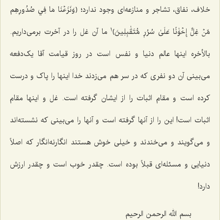
خلاف، نفاق، تشاجر و منازعه‌ای وجود ندارد؛ ﴿وَنَزَعۡنَا مَا فِي صُدُورِهِم
1
مِّنۡ غِلٍّ إِخۡوَٰنًا عَلَىٰ سُرُرٖ مُّتَقَٰبِلِينَ﴾
ما آن غل را در آخرت برمی‌داریم.
بالأخره اینها عالم دنیا و نفس است در روز قیامت آقا یک‌دفعه
می‌بینی آن دو نفری که در سر هم می‌زدند خدا اینها را پاک و درست
کرده است و مقام اثبات را از ایشان گرفته است. غل و اینها مقام
اثبات است! این را از آنها گرفته است و آنها را می‌بینی که نشسته‌اند
و می‌گویند و می‌خندند و خیلی خوش هستند انگارنه‌انگار که اصلاً
دنیایی و مسئله‌ای قبلاً بوده است. چقدر خوب است و چقدر ارزش
دارد!
بسم الله الرحمن الرحیم