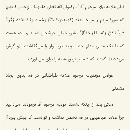
1
قرآن علامه برای مرحوم آقا
ـ رضوان الله تعالی علیهما ـ [پخش کردیم]
که سورۀ مریم را می‌خواندند ﴿كٓهيعٓصٓ* ذِكۡرُ رَحۡمَتِ رَبِّكَ عَبۡدَهُۥ زَكَرِيَّآ
2
* إِذۡ نَادَىٰ رَبَّهُۥ نِدَآءً خَفِيّٗا﴾
ایشان خیلی خوشحال شدند و یادم هست
که تا یک مدتی مدام چند مرتبه این نوار را می‌گذاشتند [و گوش
می‌دادند]. گفتند که شما بهترین هدیه را برای من آوردید.
عوامل موفقیت مرحوم علامه طباطبائی در قم بدون ایجاد
دشمنی
مدتی بعد از اینکه نشسته بودیم مرحوم آقا فرمودند: می‌دانید
چرا علامه طباطبایی در قم دشمن نداشت و توانست که پیش ببرد؟!