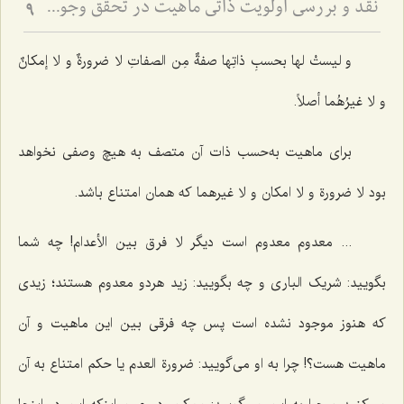
نقد و بررسی اولویت ذاتی ماهیت در تحقق وجود - تحلیل بطلان ترجیح بدون مرجح در نظام هستی
9
و لیستْ لها بحسبِ ذاتِها صفةٌ مِن الصفاتِ لا ضرورةٌ و لا إمکانٌ
و لا غیرُهُما أصلاً.
برای ماهیت به‌حسب ذات آن متصف به هیچ وصفی نخواهد
بود لا ضرورة و لا امکان و لا غیرهما که همان امتناع باشد.
... معدوم معدوم است دیگر لا فرق بین الأعدام! چه شما
بگویید: شریک الباری و چه بگویید: زید هردو معدوم هستند؛ زیدی
که هنوز موجود نشده است پس چه فرقی بین این ماهیت و آن
ماهیت هست؟! چرا به او می‌گویید: ضرورة العدم یا حکم امتناع به آن