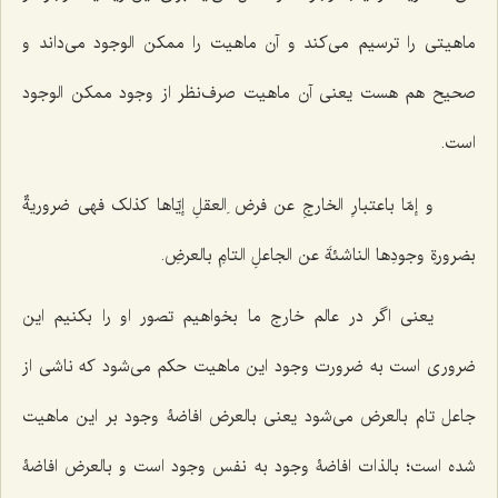
ماهیتی را ترسیم می‌کند و آن ماهیت را ممکن الوجود می‌داند و
صحیح هم هست یعنی آن ماهیت صرف‌نظر از وجود ممکن الوجود
است.
و إمّا باعتبارِ الخارجِ عن فرض ِالعقلِ إیّاها کذلک فهی ضروریةٌ
بضرورةِ وجودِها الناشئةَ عن الجاعلِ التامِ بالعرضِ.
یعنی اگر در عالم خارج ما بخواهیم تصور او را بکنیم این
ضروری است به ضرورت وجود این ماهیت حکم می‌شود که ناشی از
جاعل تام بالعرض می‌شود یعنی بالعرض افاضۀ وجود بر این ماهیت
شده است؛ بالذات افاضۀ وجود به نفس وجود است و بالعرض افاضۀ