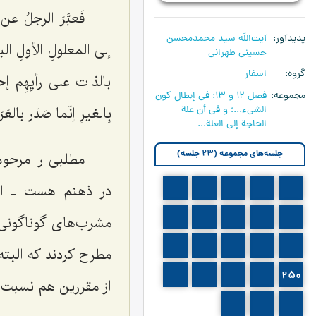
فَعبَّرَ الرجلُ ع
پدیدآور
آیت‌اللَه سید محمدمحسن
إلى المعلولِ الأولِ ال
حسینی طهرانی
گروه
اسفار
بالذات على رأیِهِم إ
مجموعه
فصل 12 و 13: في إبطال كون
الشي‏ء...؛ و في أن علة
بِالغیرِ إنّما صَدَر بال
الحاجة إلى العلة...
جلسه‌های مجموعه (23 جلسه)
مطلبی را مرحوم 
در ذهنم هست ـ ال
239
238
237
236
235
244
243
242
241
240
مشرب‌های گوناگونی 
249
248
247
246
245
مطرح کردند که البت
254
253
252
251
250
از مقررین هم نسبت ب
257
256
255