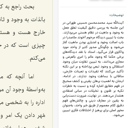
بحث راجع به کی
توضیحات
بالذات به وجود و ثا
آیت‌الله سید محمدمحسن حسینی طهرانی در
این جلسه به بررسی دقیق کیفیت تعلق جعل
خارج هست و هستی
به وجود و ماهیت در نظام هستی می‌پردازند.
بحث با تبیین دیدگاه مرحوم آخوند ملاصدرا در
باب اصالت وجود و اعتباری بودن ماهیت آغاز
چیزی است که در خا
می‌شود و چگونگی صدور کثیر از واحد مورد
واکاوی قرار می‌گیرد. استاد با نقد دیدگاه‌های
می‌کنم.
برخی حکما که وجود عالم را امری بالعرض و
مجازی می‌دانند، به تبیین تفاوت میان وجود
استقلالی و وجود تبعی پرداخته و بر این نکته
تأکید می‌کنند که تقیدات و تعینات خارجی،
اما آنچه که م
منافاتی با بساطت وجود ندارند. در ادامه،
ایشان به اهمیت برهان یقینی و کشف صحیح
در فهم حقایق اشاره کرده و نسبت به خطرات
به‌واسطۀ وجود آن م
تکیه بر ظنون و تخیلات در مبانی اعتقادی
هشدار می‌دهند. در نهایت، ضرورت دست‌یابی
اداره را به شخصی می
به یقین در معارف دینی و چالش‌های فهم
دقیق کلام معصوم از طریق خبر واحد، به‌عنوان
محور اصلی برای پرهیز از اختلافات فکری تبیین
مُهر دادن یک امر 
می‌شود.