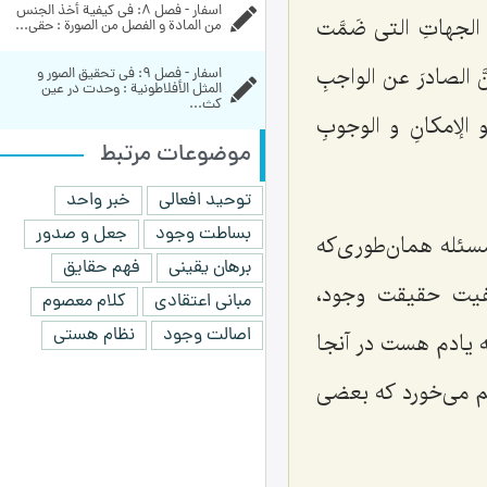
اسفار - فصل 8: في كيفية أخذ الجنس 
ُ الجهاتِ التی ضَمَّت
من المادة و الفصل من الصورة : حقی...
َّ الصادرَ عن الواجبِ
اسفار - فصل 9: في تحقيق الصور و 
المثل الأفلاطونية : وحدت در عین 
کث...
 الإمکانِ و الوجوبِ
موضوعات مرتبط
توحید افعالی
خبر واحد
بساطت وجود
جعل و صدور
مسئله همان‌طوری‌که
برهان یقینی
فهم حقایق
فیت حقیقت وجود،
مبانی اعتقادی
کلام معصوم
اصالت وجود
نظام هستی
 یادم هست در آنجا
م می‌خورد که بعضی