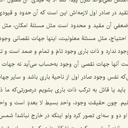
ض تقید در صادر اول لازمه‌اش این است که آن حدود و قیودی
ضعفیِ آن مقید و محدود است مثل مسئلۀ امکان، مثل م
 احتیاج، مثل مسئلۀ معلولیت، اینها جهات نقصانی وجو
ود ندارد و ذات باری وجود تامّ و تمام و صمد است و تما
ست آنها جهات نقصی آن وجود به‌حساب می‌آید نه جهات ک
‌که نفس وجود صادر اول از ناحیۀ باری باشد و سایر جها
 باید یا قائل به ترکب ذات باری بشویم درصورتی‌که ما 
دانیم. چون حقیقت وجود، واحدِ بسیطِ لا بعددٍ است و وا
او دو و سه‌ای تصور کرد ولو اینکه در خارج نباشد! شمس 