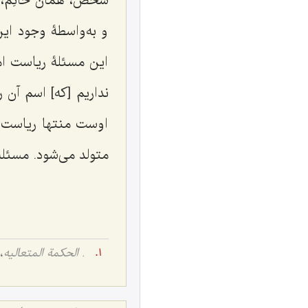
شخص، همان خاتِم، 
و به‌واسطۀ وجود ای
این مسئلۀ ریاست ا
نداریم [که] اسم آن
اوست منتها ریاست ا
متولد می‌شود. مسئل
.
الحکمة المتعالیه
، ج