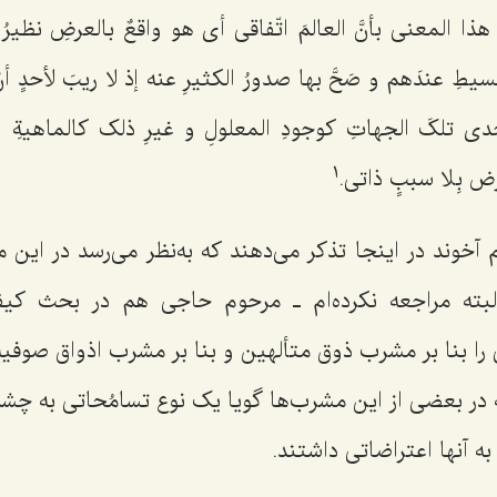
ن هذا المعنى بأنَّ العالمَ اتّفاقی أی هو واقعٌ بالعرضِ نظیر
بسیطِ عندَهم و صَحَّ بها صدورُ الکثیرِ عنه إذ لا ریبَ لأحدٍ أن
حدى تلکَ الجهاتِ کوجودِ المعلولِ و غیرِ ذلک کالماهیةِ و
1
عَرَض بِلا سببٍ ذاتی
.
آخوند در اینجا تذکر می‌دهند که به‌نظر می‌رسد در این 
بته مراجعه نکرده‌ام ـ مرحوم حاجی هم در بحث کی
را بنا بر مشرب ذوق متألهین و بنا بر مشرب اذواق صوفیه
ه در بعضی از این مشرب‌ها گویا یک نوع تسامُحاتی به چش
ه آنها اعتراضاتی داشتند.