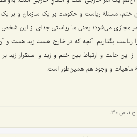
آن‌هم یک امر خارجی است و انسانِ خارجی است. به‌وا
ن ختم، مسئلۀ ریاست و حکومت بر یک سازمان و بر یک اد
مر مجازی می‌شود؛ یعنی ما ریاستی جدای از این شخص و
 را ریاست بگذاریم. آنچه که در خارج هست زید هست و آن 
ز این حالت و ارتباط بین ختم و زید و استقرار زید بر
ۀ ماهیات و وجود هم همین‌طور است.
 ‌1، ص 210.