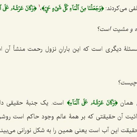
﴿وَجَعَلۡنَا مِنَ ٱلۡمَآءِ كُلَّ شَيۡءٍ حَيٍّ﴾
﴿وَكَانَ عَرۡشُهُۥ عَلَى ٱل
فی می‌کردند:
،
1
اده و مشیت است؟
مسئلۀ دیگری است که این بارانِ نزول رحمت منشأ آن 
 چیست؟
﴿وَكَانَ عَرۡشُهُۥ عَلَى ٱلۡمَآءِ﴾
ن همان
است. یک جنبۀ حقیقی دار
یت آن حقیقتی که بر همۀ عالم وجود حاکم است روشن
حقیقت این آب است یعنی همین را به شکل نورانی می‌بینن