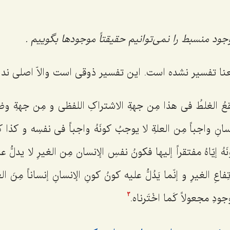
جود منسبط را نمی‌توانیم
حقیقتاً موجودها
بگوییم .
عنا تفسیر نشده است. این تفسیر ذوقی است والاّ اصلی ندار
قعُ الغلطُ فی هذا مِن جهةِ الاشتراکِ اللفظی و مِن جهةِ وضعِ
سانِ واجباً مِن العلةِ لا یوجبُ کونَهُ واجباً فی نفسِه و کذا کون
نَهُ إیّاهُ مفتقراً إلیها فکونُ نفسِ الإنسان مِن الغیرِ لا یدلُّ 
ْتِفاعِ الغیرِ و إنّما یَدُلُّ علیه کونُ کونِ الإنسانِ إنساناً مِنَ 
دِ مجعولاً کَما اخْتَرناه.
3