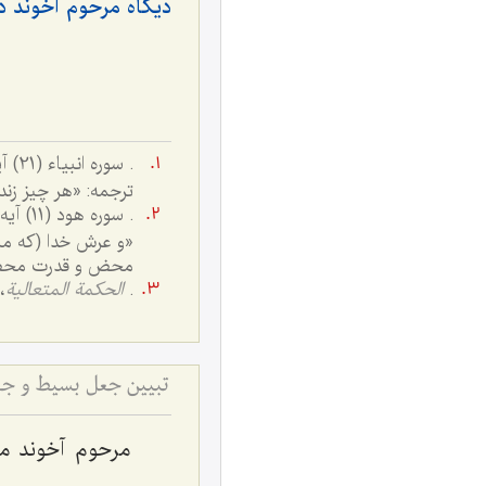
دیگاه مرحوم آخوند 
. سوره انبیاء (21) آیه 30.
ترجمه: «هر چیز زنده
. سوره هود (11) آیه 7.
«و عرش خدا (که من
محض و قدرت محض)
.
الحکمة المتعالیة
، ج
تبیین جعل بسیط و ج
مرحوم آخوند م