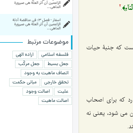
الزاعمين أن أثر العلة هي صيرورة 
ۡمَآءِ﴾
.
الماهي...
2
اسفار - فصل 3: في مناقضة أدلة 
الزاعمين أن أثر العلة هي صيرورة 
الماهي...
موضوعات مرتبط
است که جنبۀ حیات
فلسفه اسلامی
اراده الهی
جعل بسیط
جعل مرکّب
اتصاف ماهیت به وجود
تحقق خارجی
مبانی حکمت
علیت
اصالت وجود
د که برای اصحاب
اصالت ماهیت
 می شود، یعنی نه
د.