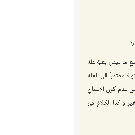
د.
 ما لیسَ بِعلةٍ علةً
ُهُ مفتقراً إلى العلةِ
على عدمِ کونِ الإنسانِ
الغیرِ و کذا الکلامُ فی