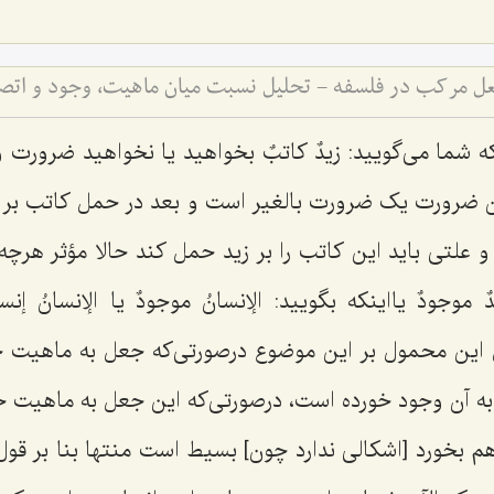
عل مرکب در فلسفه - تحلیل نسبت میان ماهیت، وجود و ات
ه شما می‌گویید
: زیدٌ کاتبٌ
بخواهید یا نخواهید ضرورت و
آن ضرورت یک ضرورت بالغیر است و بعد در حمل کاتب بر او
 و علتی باید این کاتب را بر زید حمل کند حالا مؤثر هرچه 
دٌ موجودٌ
یااینکه بگویید:
الإنسانُ موجودٌ
یا
الإنسانُ إنسا
این محمول بر این موضوع درصورتی‌که جعل به ماهیت خو
ل به آن وجود خورده است، درصورتی‌که این جعل به ماهیت 
م بخورد [اشکالی ندارد چون] بسیط است منتها بنا بر قو