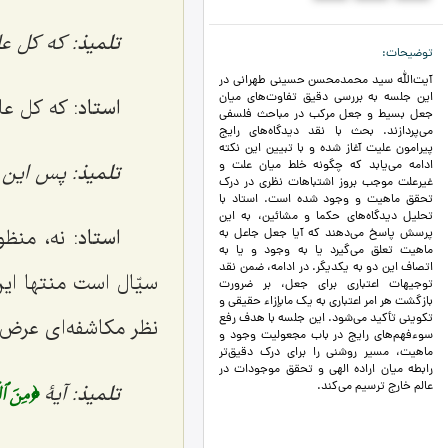
تلمیذ
: که کل عا
توضیحات
آیت‌الله سید محمدمحسن حسینی طهرانی در
این جلسه به بررسی دقیق تفاوت‌های میان
استاد
: که کل ع
جعل بسیط و جعل مرکب در مباحث فلسفی
می‌پردازند. بحث با نقد دیدگاه‌های رایج
پیرامون علیت آغاز شده و با تبیین این نکته
ادامه می‌یابد که چگونه خلط میان علت و
تلمیذ
: پس این 
غیرعلت موجب بروز اشتباهات نظری در درک
تحقق ماهیت و وجود شده است. استاد با
تحلیل دیدگاه‌های حکما و مشائین، به این
استاد
: نه، منظ
پرسش پاسخ می‌دهند که آیا جعل جاعل به
ماهیت تعلق می‌گیرد یا به وجود و یا به
اتصاف این دو به یکدیگر. در ادامه، ضمن نقد
سیّال است منتها این
توجیهات اعتباری برای جعل، بر ضرورت
بازگشت هر امر اعتباری به یک مابإزاء حقیقی و
تکوینی تأکید می‌شود. این جلسه با هدف رفع
نظر مکاشفه‌ای عرض 
سوءفهم‌های رایج در باب مجعولیت وجود و
ماهیت، مسیر روشنی را برای درک دقیق‌تر
رابطه میان اراده الهی و تحقق موجودات در
﴿مِنَ ٱلۡ
عالم خارج ترسیم می‌کند.
تلمیذ
: آیۀ