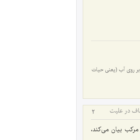
 بر روى آب (یعنى حیات
صاف در علیت
2
رکب بیان می‌کند،