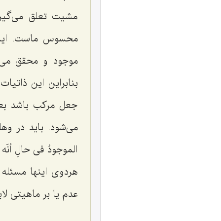
مشیت تعلق می‌گیر
محسوس ماست. این ج
موجود و محقق می‌ک
بنابراین این ذاتیا
جعل مرکب باشد بع
می‌شود. باید در وه
الموجودُ فی حالِ أنّه 
هردوی اینها مسئله
عدم یا بر ماهیتی لا