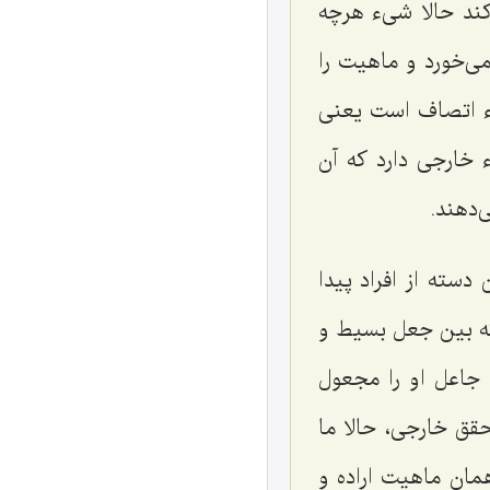
ند حالا شیء هرچه
ی‌خورد و ماهیت را
ء اتصاف است یعنی
خارجی دارد که آن
‌دهند.
دسته از افراد پیدا
که بین جعل بسیط و
 جاعل او را مجعول
ق خارجی، حالا ما
مان ماهیت اراده و