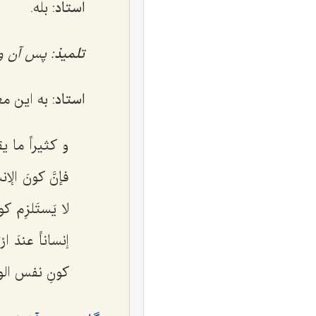
استاد
: بله.
تلمیذ
: پس آن و
استاد
: به این م
و کثیراً ما ی
فإنَّ کونَ الإن
لا یَستَلزِم کو
إنساناً عندَ ار
کونِ نفس الوجو