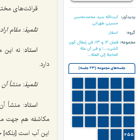
قرائت‌های مختل
پدیدآور
آیت‌اللَه سید محمدمحسن
حسینی طهرانی
تلمیذ
: مقام ار
گروه
اسفار
مجموعه
فصل 12 و 13: في إبطال كون
استاد
: نه این 
الشي‏ء...؛ و في أن علة
الحاجة إلى العلة...
دارد.
جلسه‌های مجموعه (23 جلسه)
تلمیذ
: منشأ آن
239
238
237
236
235
244
243
242
241
240
استاد
: منشأ آ
249
248
247
246
245
مکاشفه هم جهت مائ
254
253
252
251
250
این آب است [بلکه] 
257
256
255