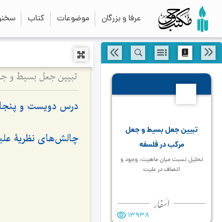
عرفا و بزرگان
موضوعات
کتاب
سخنرا
تبیین جعل بسیط و ج
255
درس دویست و پنجاه
تبیین جعل بسیط و جعل
چالش‌های نظریۀ علی
مرکب در فلسفه
تحلیل نسبت میان ماهیت، وجود و
اتصاف در علیت
13938