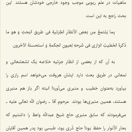
ماهیات در علم ربوبی موجب وجود خارجی خودشان هستند. این
بحث راجع به این است.
بِما یَلتمعُ مِن بَعضِ الأنظارِ الجُزئیةِ فی طریقِ البَحثِ وَ هوَ ما
ذَکرهُ الخَطیبُ الرّازی فی شَرحهِ لِعیونِ الحِکمةِ وَ استحسنهُ الآخَرون.
به آن که از بعضی از انظار جزئیه خلاصه یک تشعشعاتی و
لمعانی در طریق بحث دارد. ایشان هروقت می‌خواهد اسم رازی را
بیاورد به‌عنوان خطیب و منبری می‌آورد! البته اگر باز هم منبری
هستند، همین منبری‌ها بودند. مرحوم آقا ـ رضوان الله تعالی علیه ـ
می‌فرمودند که سابق منبری حاج شیخ عبدالله واعظ را داشتیم که
بحار الأنوار را حفظ بود! حاج دُری بود، طبسی بود پدر همین آقایان