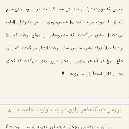
طبسی که تولیت دارند و صدایش هم تکیه به صوت بود یعنی بسم
الله [را با صوت می‌خواندند و] همین‌طوری تا آخر منبرشان [ادامه
می‌دادند]. ایشان می‌گفتند که منبری‌هایی آن موقع بودند که ملا
بودند! اصلاً هرکدامشان مدرس اسفار بودند! ایشان می‌گفتند که از آن
حاج شیخ عبدالله هر روایتی از بحار می‌پرسیدی می‌گفت که کجای
بحار و فلان است! الآن منبری‌ها ...!!
بررسی دیدگاه فخر رازی در باب اولویت ماهیت - تحلیل نسبت میان اولویت وجود و امتناع عدم در فلسفه
8
مِن أنَّ ما یَقتضی رُجحانَ طَرفٍ فَهوَ بِعینهِ یَقتضی مَرجوحیةَ