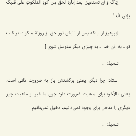
إیّاکَ وَ أن تَستعینَ بَعدَ إنارةِ الحَقِّ مِن کوةِ المَلکوتِ على قَلبکَ
1
بِإذن اللهِ.
[بپرهیز از اینکه پس از تابش نور حق از روزنۀ ملکوت بر قلب
تو ـ به اذن خدا ـ به چیزی دیگر متوسل شوی.]
تلمیذ: ...
استاد: چرا دیگر، یعنی برگشتش باز به ضرورت ذاتی است.
یعنی بالأخره برای ماهیت ضرورت دارد چون ما غیر از ماهیت چیز
دیگری را مدخل برای وجود نمی‌دانیم، دخیل نمی‌دانیم.
تلمیذ: ...