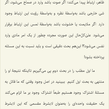
ظاهر، ارتباط پیدا می‌کند؛ اگر صوت باشد وارد در صماخ می‌شود، اگر
شی خارجی باشد به‌واسطۀ نظره و به‌واسطۀ رؤیت این ارتباط وجود
دارد. اگر ملایمت یا خشونت باشد به‌واسطۀ لمس این ارتباط برقرار
می‌شود. علیٰ‌کلّ‌حال این صورت مجرده چطور از یک امر مادی وارد
نفس می‌شود؟! این‌هم بحث دقیقی است و باید نسبت به این مسئله
پرداخته بشود!
ما اول مطلب را در بحث دوم پی می‌گیریم تااینکه نتیجۀ او را
منتهی به بحث اول کنیم. ببینید در اصل وجود وقتی که ما قائل به
مسئلۀ اشتراک وجود هستیم طبعاً اشتراک وجود بر ما الزام می‌کند
یک حقیقت واحده‌ای را به‌عنوان لابشرط مقسمی که این لابشرط