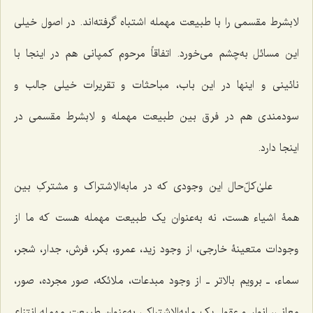
لابشرط مقسمی را با طبیعت مهمله اشتباه گرفته‌اند. در اصول خیلی
این مسائل به‌چشم می‌خورد. اتفاقاً مرحوم کمپانی هم در اینجا با
نائینی و اینها در این باب، مباحثات و تقریرات خیلی جالب و
سودمندی هم در فرق بین طبیعت مهمله و لابشرط مقسمی در
اینجا دارد.
علیٰ‌کلّ‌حال این وجودی که در مابه‌الاِشتراک و مشترکِ بین
همۀ اشیاء هست، نه به‌عنوان یک طبیعت مهمله هست که ما از
وجودات متعینۀ خارجی، از وجود زید، عمرو، بکر، فرش، جدار، شجر،
سماء، ـ برویم بالاتر ـ از وجود مبدعات، ملائکه، صور مجرده، صور،
معانی، انوار و عقول یک مابه‌الاِشتراکی به‌عنوان طبیعت مهمله انتزاع