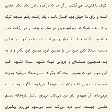
كردند یا نكردند، می‌گفتند از آن جا كه درآمدم ـ این نكته نكته جالبی
است و برای ما خیلی باید اعتبار باشد ـ یك راست رفتم مسجد كوفه
و در مقام شهادت امیرالمؤمنین در محراب رفتم و دو ركعت نماز
خواندم، و گفتم خدایا اگر قرار بر این است كه مرا در آخر عمر به این
مسئله مبتلا كنی جان من را همین الان، همین الان بگیر و تا به
یك همچنین مسئله‌ای و جریانی مبتلا نشویم، مبتلا نشویم! خب
این خیلی عبارت عمیقی است كه چگونه انسان مبتلا می‌شود به یك
مصیبت و دردی كه خودش نمی‌فهمد! نمی‌فهمد، اگر بفهمد دست
برمی‌دارد اگر بفهمم دلم درد می‌كند می‌روم دكتر داروخانه ببینم
علتش چیست، سرم درد می‌كند بلند می‌شوم می‌روم پیگیری