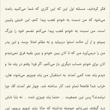
فكر كرده‌اید، مسئله اول این كه این كاری كه شما می‌كنید باعث
می‌شود كه من نسبت به خودم عُجب پیدا كنم، این خیلی پایین
است، من نسبت به خودم عُجب پیدا می‌كنم نفسم خود را بزرگ
ببینم و از آن حالت استوا دربیاید و به مقام اعتلا برسد و این پدر
من را درمی‌آورد من كه تا الان بین خودم و بین بقیه فرق نمی‌دیدم
الان برای خودم حساب دیگری باز می‌كنم، اگر فردا رفتم در یك جا و
دیدم یك عده كمی آمدند به استقبال من یك چیزیم می‌شود، هان،
خراب شد! فاتحه! تمام شد، كار ساخته شد، چهار نفر آمدند آقا، چرا
نیامدند؟ پس این جمعیت ... حتما یك چیزی شده ... نه بابا دلش
درد گرفته، نمی‌دانم حوصله نداشته كه حالا بلند شویم برویم، این