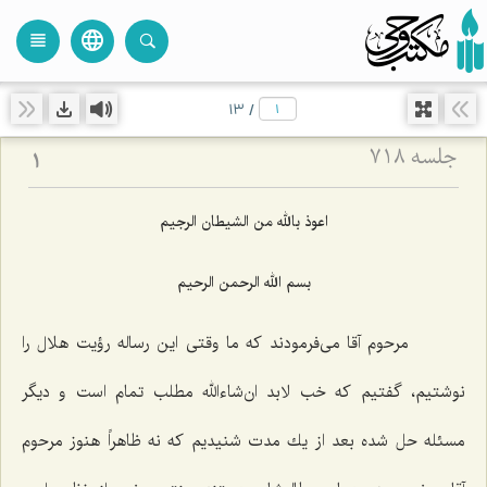
language
view_headline
close
search
13
/
جلسه ۷۱۸
1
اعوذ بالله من الشیطان الرجیم
بسم الله الرحمن الرحیم
مرحوم آقا می‌فرمودند كه ما وقتی این رساله رؤیت هلال را
نوشتیم، گفتیم كه خب لابد ان‌شاءالله مطلب تمام است و دیگر
مسئله حل شده بعد از یك مدت شنیدیم كه نه ظاهراً هنوز مرحوم