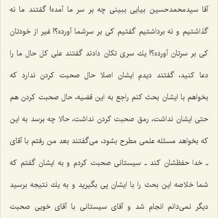
آقا سیدمحمدحسین بیایی ببینی چه بر سر ما آمده! گفتند ما نه
گذاشتیم و نه برداشتیم گفتیم كی بر سرشما آورده؟! غیر از خودتان
كی بر سرتان آورده؟! یك سری تكان دادند گفتند علی كل حال ما را
دعا كنید، گفتند دیدم ایشان اصلا حال صحبت كردن ندارد كه
بخواهم با ایشان بحث كنم راجع به این قضیه، حال صحبت كردن هم
حتی ایشان نداشت، رمق صحبت كردن نداشت، حالا چه برسد به این
كه بخواهد مسئله علمی مطرح بشود، می‌گفتند بعد من رفتم با آقای
ـ خدا حفظشان كند ـ سیستانی صحبت كردم و به ایشان گفتم كه
شما خلاصه این بحث را با ایشان پی بگیرید و به یك نتیجه برسید
دیگر نمی‌دانم انجام شد و آقای سیستانی با آقای خویی صحبت