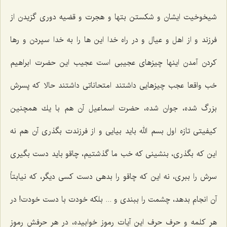
شیخوخیت ایشان و شكستن بتها و هجرت و قضیه دوری گزیدن از
فرزند و از اهل و عیال و در راه خدا این ها را به خدا سپردن و رها
كردن آمدن اینها چیزهای عجیبی است عجیب این حضرت ابراهیم
خب واقعا عجب چیزهایی داشتند امتحاناتی داشتند حالا كه پسرش
بزرگ شده، جوان شده، حضرت اسماعیل آن هم با یك همچنین
كیفیتی تازه اول بسم الله باید بیایی و از فرزندت بگذری آن هم نه
این كه بگذری، بنشینی كه خب ما گذشتیم، چاقو باید دست بگیری
سرش را ببری، نه این كه چاقو را بدهی دست كسی دیگر، كه نیابتاً
آن انجام بدهد، چشمت را ببندی و ... بلكه خودت با دست خودت! در
هر كلمه و حرف حرف این آیات رموز خوابیده، در هر حرفش رموز