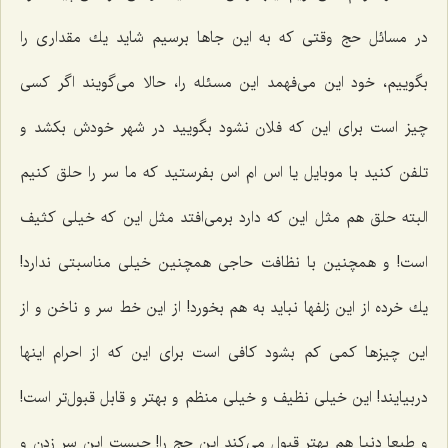
در مسائل حج وقتی كه به این جاها برسیم شاید یك مقداری را
بگوییم، خود این می‌فهمد این مسئله را، حالا می‌گویند اگر كسی
چیز است برای این كه فلان نشود بگویید در شهر خودش بكشد و
تلفن كنید با موبایل یا اس ام اس بفرستید كه ما سر را حلق كنیم
البته حلق هم مثل این كه دارد برمی‌افتد مثل این كه خیلی كثیف
است! و همچنین با نظافت حاجی همچنین خیلی مناسبتی ندارد!
یك خرده از این زلفها نباید به هم بخورد! از این خط سر و ناخن و از
این چیزها كمی كم بشود كافی است برای این كه از احرام اینها
دربیایند! این خیلی نظیف و خیلی منظم و بهتر و قابل قبول‌تر است!
و طبعا دنیا هم بهتر قبول می‌كند این حج را! چیست این سر زدن و