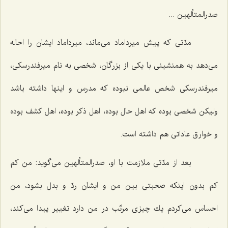
صدرالمتألهین ...
مدّتی كه پیش میرداماد می‌ماند، میرداماد ایشان را احاله
می‌دهد به همنشینی با یكی از بزرگان، شخصی به نام میرفندرسكی،
میرفندرسكی شخص عالمی نبوده كه مدرس و اینها داشته باشد
ولیكن شخصی بوده كه اهل حال بوده، اهل ذكر بوده، اهل كشف بوده
و خوارق عاداتی هم داشته است.
بعد از مدّتی ملازمت با او، صدرالمتألهین می‌گوید: من كم
كم بدون اینكه صحبتی بین من و ایشان ردّ و بدل بشود، من
احساس می‌كردم یك چیزی مرتّب در من دارد تغییر پیدا می‌كند،