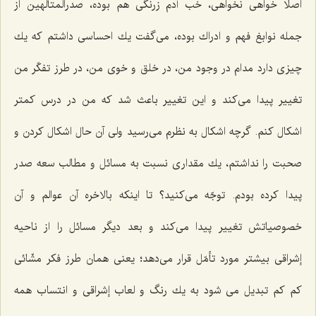
اصلا خواهی نخواهی، خب آدم زرنگی هم بوده، صدرالمتألهین از
جمله نوابغ فهم و ادراك بوده، می‌گفت یك احساسی داشتم كه یك
چیزی دارد مدام در وجود من، در خلق و خوی من، در طرز تفكّر من
تغییر پیدا می‌كند و این تغییر باعث شد كه من در درس كمتر
اشكال كنم. گرچه اشكال به نظرم می‌رسید ولی آن حال اشكال كردن و
صحبت را نداشتم، یك مقداری نسبت به مسائل و مطالب سعه صدر
پیدا كرده بودم. توجّه می‌كنید؟ تا اینكه بالاخره آن عوالم و آن
خصوصیاتش تغییر پیدا می‌كند و بعد دیگر مسائل را از ناحیه
إشراقی بیشتر مورد تأمّل قرار می‌دهد؛ یعنی همان طرز فكر مشّائی
كم كم تبدیل می شود به یك رنگ و لعاب إشراقی و انتساب همه