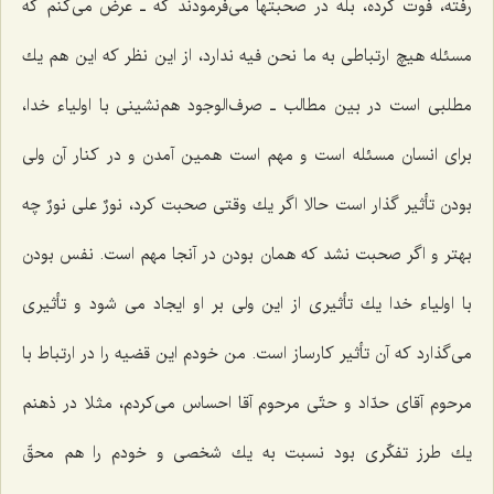
رفته، فوت كرده، بله در صحبتها می‌فرمودند كه ـ عرض می‌كنم كه
مسئله هیچ ارتباطی به ما نحن فیه ندارد، از این نظر كه این هم یك
مطلبی است در بین مطالب ـ صرف‌الوجود هم‌نشینی با اولیاء خدا،
برای انسان مسئله است و مهم است همین آمدن و در كنار آن ولی
بودن تأثیر گذار است حالا اگر یك وقتی صحبت كرد، نورٌ علی نورٌ چه
بهتر و اگر صحبت نشد كه همان بودن در آنجا مهم است. نفس بودن
با اولیاء خدا یك تأثیری از این ولی بر او ایجاد می شود و تأثیری
می‌گذارد كه آن تأثیر كارساز است. من خودم این قضیه را در ارتباط با
مرحوم آقای حدّاد و حتّی مرحوم آقا احساس می‌كردم، مثلا در ذهنم
یك طرز تفكّری بود نسبت به یك شخصی و خودم را هم محقّ