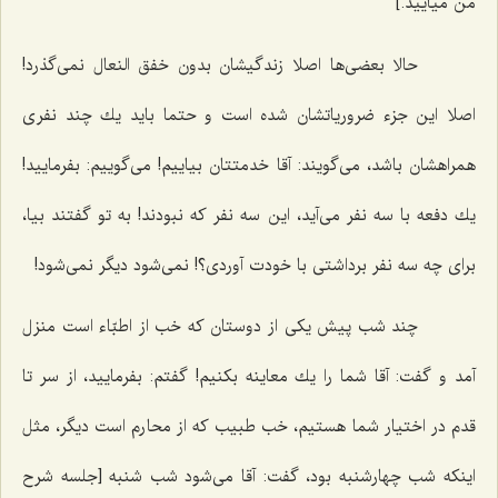
من میآیید.]
حالا بعضی‌ها اصلا زندگیشان بدون خفق النعال نمی‌گذرد!
اصلا این جزء ضروریاتشان شده است و حتما باید یك چند نفری
همراهشان باشد، می‌گویند: آقا خدمتتان بیاییم! می‌گوییم: بفرمایید!
یك دفعه با سه نفر می‌آید، این سه نفر كه نبودند! به تو گفتند بیا،
برای چه سه نفر برداشتی با خودت آوردی؟! نمی‌شود دیگر نمی‌شود!
چند شب پیش یكی از دوستان كه خب از اطبّاء است منزل
آمد و گفت: آقا شما را یك معاینه بكنیم! گفتم: بفرمایید، از سر تا
قدم در اختیار شما هستیم، خب طبیب كه از محارم است دیگر، مثل
اینكه شب چهارشنبه بود، گفت: آقا می‌شود شب شنبه [جلسه شرح