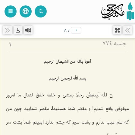
language
view_headline
close
search
8
/
جلسه ۷۷۴
1
أعوذ باللَه من الشیطان الرجیم
بسم الله الرحمن الرحیم
إنّ اللَه لَیبغِضُ رجلًا یمشی و خَلفَه خفقُ النعال
ما امروز
مبغوض واقع شدیم! و مقصّر شما هستید!، مقصّر شمایید چون من
كه علم غیب ندارم و پشت سرم كه چشم ندارد [ببینم شما پشت سر