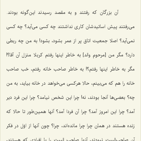
آن بزرگان كه رفتند و به مقصد رسیدند این‌گونه بودند.
می‌رفتند پیش اساتیدشان كاری نداشتند چه كسی می‌آید؟ چه كسی
نمی‌آید؟ اصلا جمعیت اتاق پر از عمر بشود، بشود! به من چه ربطی
دارد؟ مگر من [مرحوم والد] به خاطر اینها رفتم كربلا منزل آن آقا؟!
مگر به خاطر اینها رفتم؟! به خاطر صاحب خانه رفتم، خب صاحب
خانه را هم كه می‌بینم، حالا هركسی می‌خواهد در خانه بیاید، به من
چه؟ بعضی‌ها آنجا بودند، نه! چرا این شخص نیامد؟ چرا این فرد دیر
آمد؟ چرا این امروز آمد؟ چرا آن فردا آمد؟ آنها همین‌طور تا حالا كه
زنده هستند در همان چرا چرا مانده‌اند، چرا؟ چون آنها از اوّل در فكر
آن صاحب‌البیت نبودند، آنها صاحب البیت را با افرادی كه هستند،