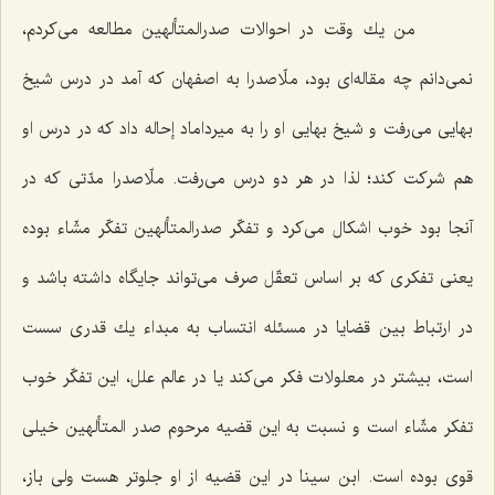
من یك وقت در احوالات صدرالمتألهین مطالعه می‌كردم،
نمی‌دانم چه مقاله‌ای بود، ملّاصدرا به اصفهان كه آمد در درس شیخ
بهایی می‌رفت و شیخ بهایی او را به میرداماد إحاله داد كه در درس او
هم شركت كند؛ لذا در هر دو درس می‌رفت. ملّاصدرا مدّتی كه در
آنجا بود خوب اشكال می‌كرد و تفكّر صدرالمتألهین تفكّر مشّاء بوده
یعنی تفكری كه بر اساس تعقّل صرف می‌تواند جایگاه داشته باشد و
در ارتباط بین قضایا در مسئله انتساب به مبداء یك قدری سست
است، بیشتر در معلولات فكر می‌كند یا در عالم علل، این تفكّر خوب
تفكر مشّاء است و نسبت به این قضیه مرحوم صدر المتألهین خیلی
قوی بوده است. ابن سینا در این قضیه از او جلوتر هست ولی باز،