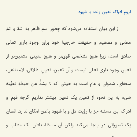
لزوم ادراک تعیّن واحد با شهود
از این بیان استفاده مى‌شود که چطور اسم ظاهر به اشدّ و اتمّ
معانى و مفاهیم و حقیقت خارجیۀ خود براى وجود بارى تعالى
صادق است، زیرا هیچ تشخصى قوی‌تر و هیچ تعینى متعین‌تر از
تعین وجود بارى تعالى نیست و آن تعین، تعینِ اطلاقى، لامتناهى،
سعه‌اى، شمولى و عام است به حیثى که
لا یشذُّ عن حیطةِ تعیُّنِه
شی‌ء
به این نحوه از تعین یک تعین بیشتر نداریم گرچه فهم و
ادراک این مسئله جز با رؤیت دل و با شهود باطن امکان ندارد. انسان
یک تصوراتى در اینجا مى‌کند ولکن آن مسئلۀ باطن یک مطلب و