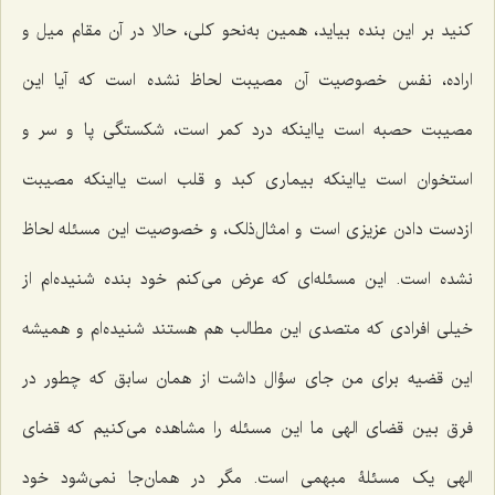
کنید بر این بنده بیاید، همین به‌نحو کلى، حالا در آن مقام میل و
اراده، نفس خصوصیت آن مصیبت لحاظ نشده است که آیا این
مصیبت حصبه است یااینکه درد کمر است، شکستگى پا و سر و
استخوان است یااینکه بیمارى کبد و قلب است یااینکه مصیبت
ازدست دادن عزیزى است و امثال‌ذلک، و خصوصیت این مسئله لحاظ
نشده است. این مسئله‌اى که عرض مى‌کنم خود بنده شنیده‌ام از
خیلى افرادى که متصدى این مطالب هم هستند شنیده‌ام و همیشه
این قضیه براى من جاى سؤال داشت از همان سابق که چطور در
فرق بین قضاى الهى ما این مسئله را مشاهده مى‌کنیم که قضاى
الهى یک مسئلۀ مبهمى است. مگر در همان‌جا نمى‌شود خود