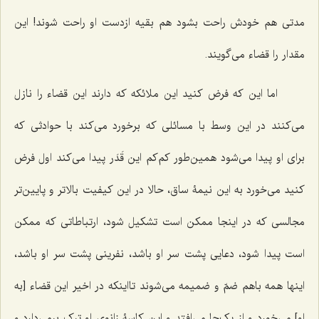
مدتى هم خودش راحت بشود هم بقیه ازدست او راحت شوند! این
مقدار را قضاء مى‌گویند.
اما این که فرض کنید این ملائکه که دارند این قضاء را نازل
مى‌کنند در این وسط با مسائلى که برخورد مى‌کند با حوادثى که
براى او پیدا مى‌شود همین‌طور کم‌کم این قَدَر پیدا مى‌کند اول فرض
کنید مى‌خورد به این نیمۀ ساق، حالا در این کیفیت بالاتر و پایین‌تر
مجالسى که در اینجا ممکن است تشکیل شود، ارتباطاتى که ممکن
است پیدا شود، دعایى پشت سر او باشد، نفرینى پشت سر او باشد،
اینها همه باهم ضمّ و ضمیمه مى‌شوند تااینکه در اخیر این قضاء [به
او] مى‌خورد و از یک‌جا مى‌افتد و این کاسۀ زانوى او ترک برمى‌دارد و