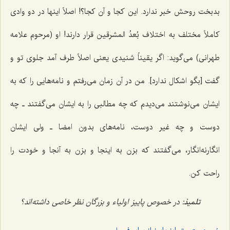
بدبخت روحش خبر ندارد. این کجا و آن کجا؟! اصلاً اینها در دو وادى
کاملاً مختلف به اختلاف بُعدُ المشرقین قرار دارند! او (مرحوم علامه
طهرانى) مى‌گوید: اگر یقیناً شنیدى یعنى اصلاً طرف آمد جلوى تو و
گفت [بگو اشکال ندارد]. من در آن زمان مى‌رفتم و نامه‌هایى را که به
ایشان مى‌نوشتند مى‌دیدم که چه مطالبى را به ایشان مى‌گفتند ـ چه
دوست و چه غیر دوست، نامه‌هاى بدون امضا ـ ولى ایشان
انگارنه‌انگار، مى‌گفتند که بزن به اینجا و بزن به آنجا و خودت را
راحت کن.
تلمیذ:
در خصوص پاییز اولیاء و بزرگان نظر خاصى داشته‌اند؟