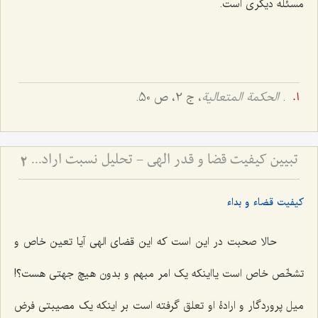
مسئله دیگرى است.
.
الحکمة المتعالیة
، ج 2، ص 50.
تبیین کیفیت قضا و قدر الهی - تحلیل نسبت اراده پروردگار با تعینات و تشخصات عالم
2
کیفیت قضاء و بداء
حالا صحبت در این است که این قضاى الهى آیا تعین خاص و
تشخّص خاص است یااینکه یک امر مبهم و بدون هیچ جهتى هست؟!
میل پروردگار و ارادۀ او تعلق گرفته است بر اینکه یک مصیبتى فرض