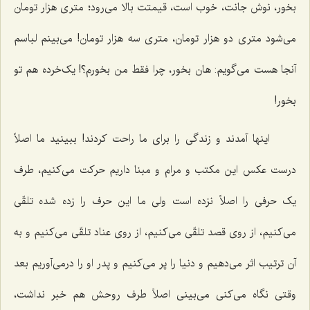
بخور، نوش جانت، خوب است، قیمتت بالا مى‌رود؛ مترى هزار تومان
مى‌شود مترى دو هزار تومان، مترى سه هزار تومان! مى‌بینم لباسم
آنجا هست می‌گویم: هان بخور، چرا فقط من بخورم؟! یک‌خرده هم تو
بخور!
اینها آمدند و زندگى را براى ما راحت کردند! ببینید ما اصلاً
درست عکس این مکتب و مرام و مبنا داریم حرکت مى‌کنیم، طرف
یک حرفى را اصلاً نزده است ولی ما این حرف را زده شده تلقّى
مى‌کنیم، از روى قصد تلقّى مى‌کنیم، از روى عناد تلقّى مى‌کنیم و به
آن ترتیب اثر مى‌دهیم و دنیا را پر مى‌کنیم و پدر او را درمى‌آوریم بعد
وقتى نگاه مى‌کنى می‌بینی اصلاً طرف روحش هم خبر نداشت،