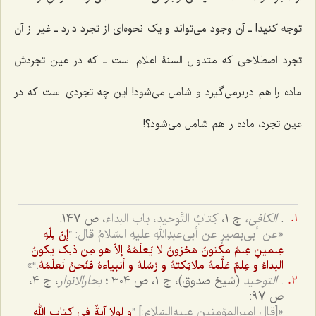
توجه کنید! ـ آن وجود مى‌تواند و یک نحوه‌اى از تجرد دارد ـ غیر از آن
تجرد اصطلاحى که متدوال السنۀ اعلام است ـ که در عین تجردش
ماده را هم دربرمى‌گیرد و شامل مى‌شود! این چه تجردى است که در
عین تجرد، ماده را هم شامل مى‌شود؟!
.
الکافى،
ج 1،
کِتابُ التَّوحید، باب البداء
، ص 147:
«عن أبی‌بصیرٍ عن أبی‌عبدِاللهِ علیهِ السّلامُ قال: ”
إنّ لِلّهِ
عِلمینِ عِلمٌ مکنونٌ مَخزونٌ لا یَعلَمُهُ إلاّ هو مِن ذلِک یکونُ
.“»
البداءُ و عِلمٌ عَلَّمهُ ملائِکتهُ و رُسُلهُ و أنبیاءهُ فنَحنُ نَعلَمُهُ
.
التوحید
(شیخ صدوق)، ج ۱، ص ۳۰4 ؛
بحارالانوار
، ج 4،
ص 97:
«[قال امیرالمؤمنین علیه‌السّلام:] ”
و لولا آیةٌ فی کِتابِ اللهِ