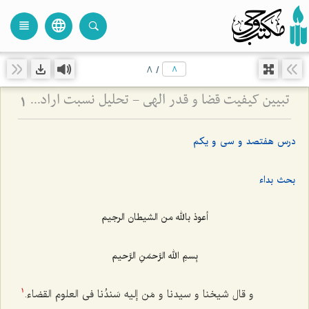
language
view_headline
close
search
8
/
تبیین کیفیت قضا و قدر الهی - تحلیل نسبت اراده پروردگار با تعینات و تشخصات عالم
1
درس هفتصد و سی و یکم
بحث بداء
أعوذ بالله من الشیطان الرجیم
بِسمِ الله الرَّحمَنِ الرَّحیم
و قال شیخنا و سیدنا و مَن إلیه سَندُنا فی العلوم القضاء.
1