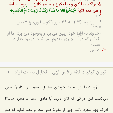
لأخبرتُکُم بِما کان و بِما یکونُ و ما هو کائِنٌ إلى یومِ القیامةِ
﴿يَمۡحُواْ ٱللَهُ مَا يَشَآءُ وَيُثۡبِتُ وَعِندَهُۥٓ أُمُّ ٱلۡكِتَٰبِ﴾
و هی هذِهِ الآیةُ
.»
“
*
*. سوره رعد (13) آیه 39.
نور ملکوت قرآن
، ج 3، ص
347:
«خداوند به ارادۀ خود ازبین مى برد و به‌وجود مى‌آورد؛ اما امّ
الکتابى که در آن چیزى معدوم نمى‌شود، در نزد خداوند
است.»
.
همان.
تبیین کیفیت قضا و قدر الهی - تحلیل نسبت اراده پروردگار با تعینات و تشخصات عالم
4
الآن شما در وجود خودتان حقایق مجرده را کاملاً لمس
مى‌کنید، این ادراکى که الآن دارید آیا مادى است یا مجرد است؟!
ادراک باید مجرد باشد چون از مقولۀ علم است و معنا ندارد که علم