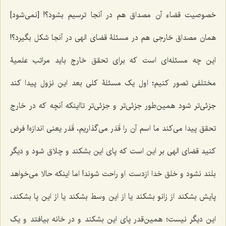
خصوصیت قضاء آن مصداق هم در آنجا ترسیم بشود؟! [نمی‌شود]
همان مصداق خارجى هم در مسئلۀ قضاى الهى در آنجا شکل بگیرد؟!
این چه مسئله‌اى است که براى تحقق خارج باید مراتب علمیۀ
مختلفى تصور کنیم؛ اول یک مسئلۀ کلى بعد این نزول پیدا کند
جزئى‌تر شود همین‌طور جزئى‌تر و جزئى‌تر تااینکه آنچه که در خارج
تحقق پیدا مى‌کند ما اسم آن را قَدَر مى‌گذاریم، قَدَر یعنى اندازه! فرض
کنید قضاى الهى بر این است که پاى این بشکند و چلاق شود و دیگر
بلند نشود و خلق خدا ازدست او راحت شوند! اما اینکه حالا مى‌خواهد
پایش بشکند از زانو بشکند یا از این وسط بشکند یا از این پا بشکند،
این دیگر نیست؛ همین‌قدر پاى این بشکند و در خانه بیافتد و یک