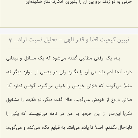
حرفى به تو زدند نرو پى آن را بگیرى، انگارنه‌انگار شنیده‌اى.
تبیین کیفیت قضا و قدر الهی - تحلیل نسبت اراده پروردگار با تعینات و تشخصات عالم
7
بله، یک وقتى مطالبى گفته مى‌شود که یک مسائل و تبعاتى
دارد، آنجا آدم باید پى آن را بگیرد ولى در بعضى از موارد دیگر نه،
مثلاً می‌گویند که فلانى خودش را خیلى مى‌گیرد، گرفتن ندارد آقا.
فلانى دروغ از خودش مى‌گوید، حالا گفت دیگر، تو فکرت را مشغول
نکن! این‌قدر از این حرفها به من در نامه مى‌نویسند که یکى را
تابه‌حال نگفتم، اصلاً تا یادم مى‌افتد به قبایم نگاه مى‌کنم و می‌گویم: