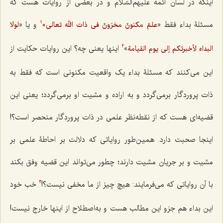
اینکه در لسان ائمه علیهم‌السّلام و در بعضى از روایات هست که
مسئلۀ بداء فقط «
و یا «
علمٌ مکنونٌ مخزونٌ فى ذات الله تعالی»
لولا
1
»
اینها یعنى چه؟ این روایات حکایت از
البداء لأخبرتکم إلى یوم القیامة
2
این مى‌کنند که مسئلۀ بداء یک واقعیت مکنونى است که فقط به
ذات پروردگار برمى‌گردد و به اراده و مشیت او برمى‌گردد؛ یعنى این
قضیه‌ای هست که از نقطه‌نظر علمى در ذات پروردگار منحصر است؟!
اینجا صحبت دارد. همین‌طور روایاتى که دلالت بر احاطۀ علمى بر
مشیت و بر جریان مشیت دارند؛ چطور مى‌تواند این قضیه وفق بکند
با آن روایاتى که مى‌فرمایند: هیچ چیز از ما مخفى نیست؟!
خب خود
3
این بداء هم جزو این مطالب هست و به‌اصطلاح از اینها خارج نیست!