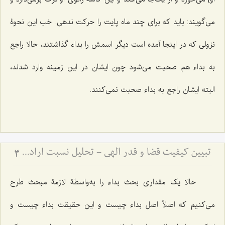
مى‌گویند: باید که براى چند ماه پایت را حرکت ندهی. خب این نحوۀ
نزولى که در اینجا آمده است دیگر اسمش را بداء گذاشتند، حالا راجع
به بداء هم صحبت مى‌شود چون ایشان در این زمینه وارد شدند،
البته ایشان راجع به بداء صحبت نمى‌کنند.
تبیین کیفیت قضا و قدر الهی - تحلیل نسبت اراده پروردگار با تعینات و تشخصات عالم
3
حالا یک مقدارى بحث بداء را به‌واسطۀ لازمۀ مبحث طرح
مى‌کنیم که اصلاً اصل بداء چیست و این حقیقت بداء چیست و