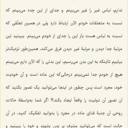
ندارم، لباس غیر را غیر مى‌بینم و جداى از این جِده مى‌بینم که
نسبت به متعلقات خودم الآن ارتباط دارد ولى در همین تعلّقى که
نسبت به لباس هست باز این را جداى از خودم مى‌بینم. ببینید این
مرتبۀ جدا دیدن و مرتبۀ غیر دیدن فرق مى‌کند، همین‌طور نزدیک‌تر
بیاییم تااینکه به این بدن مى‌رسیم، این بدنى را که الآن دارم مى‌بینم
هیچ از خودم جدا نمى‌بینم درحالى‌که این ماده است و آن خودیت
خود، مجرد است پس چطور در اینجا مى‌توانید یک تصور بکنید که
آن تصور آن دوئیت را واقعاً ایجاد بکند؟! اگر شما به‌واسطۀ حالات
روحى آن جنبۀ فناى ماده در مجرد را بتوانید تفکیک کنید، در آن
حالت است که مى‌توانید مشرف بر بدن بشوید و خود را ببینید و