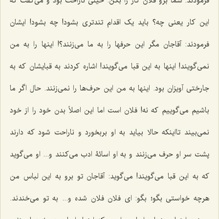
فرمودند: شما برو فلان کار را بکن. خیلى ناراحت بود و مى‌گفت که
این کار یعنى چه؟ باید یک اقدام تندترى بشود! چه بشود! ایشان
فرمودند: آقاجان مگر این حرفها را به ما مى‌زنند؟! اینها را به من
نمى‌گویند! اینها به این قبا مى‌گویند! اشاره کردند به قبایشان که به
جارختی آویزان بود. اینها به من این حرف‌ها را نمى‌زنند. حال اگر ما
باشیم می‌گوییم که نه! فلان است اما این اصلاً بدن خود را از خود
نمى‌بیند تااینکه حالا بیاید به او بربخورد و ناراحت شود که دارند
پشت سر او حرف مى‌زنند و به او اسائۀ ادب مى‌کنند و... او مى‌گوید
که به این قبا مى‌گویند! مى‌گوید: آقاجان تو برو به این لباس من
هرچه خواستى بگو؛ بگو: اى فلان فلان شده و... به تو مى‌خندند.