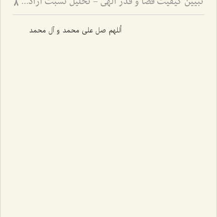
تبیین کیفیت قضا و قدر الهی - تحلیل نسبت اراده پروردگار با تعینات و تشخصات عالم
8
أللهم صل علی محمد و آل محمد