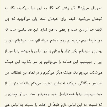
تصورتان مى‌آید؟! الآن وقتى که نگاه به این عبا مى‌کنید، نگاه به
کیفتان مى‌کنید، کیف برای خودتان است ولی مى‌گویید که این
کیف جدا از من است و ربطى به من ندارد. این عبا لباسى است که
من هرجا بروم برمى‌دارم روى دوشم مى‌اندازم، خب مى‌توانم این را
بردارم و مى‌توانم یکى دیگر را بردارم یا این لباس را بپوشم و یا غیر از
این را بپوشیم، این عمامه را مى‌توانیم بر سر بگذارم، این عینک
مى‌شکند مى‌روم یک عینک دیگر می‌گیرم و در تمام این تعلقات من
احساس بیگانگى مى‌کنم احساس دوئیت مى‌کنم بااینکه اینها را از
خود مى‌بینم. اینها همه فواصل بعید و بعیدتر است. من آن جِده‌اى را
که نسبت به این لباس دارم طبعاً آن حالت را نسبت به لباس غیر