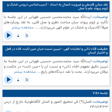
نقد مبانی فلسفی و ضرورت اتصال به استاد - آسیب‌شناسی دروس خشک و
لزوم پیوند علم با عمل
توضیحات
آیت‌الله سید محمدمحسن حسینی طهرانی در این جلسه با
تأکید بر لزوم پیوند میان مباحث نظری و عملِ قلبی، به نقد رویکردهای
صرفاً آکادمیک و خشک در علوم الهی می‌پردازند....
مشاهده بیشتر
حقیقت فناء ذاتی و تجلیات الهی - تبیین نسبت میان عین ثابت، فناء در فعل
و اختیار انسان
توضیحات
آیت‌الله سید محمدمحسن حسینی طهرانی در این جلسه به
تبیین دقیق مفهوم «فناء ذاتی» و نسبت آن با «عین ثابت» در حکمت و
عرفان می‌پردازند. بحث با نقد دیدگاه‌های رایج...
مشاهده بیشتر
جلسه ۷۵۰
توضیحات
فصل(9) في تحقيق الصور و المثل الأفلاطونية خارج از درس
24/1/1433