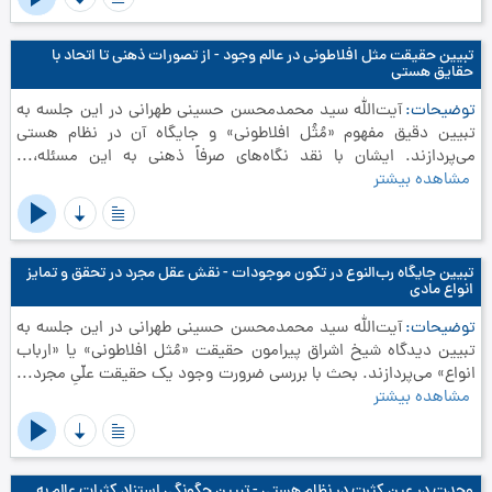
تبیین حقیقت مثل افلاطونی در عالم وجود - از تصورات ذهنی تا اتحاد با
حقایق هستی
توضیحات
آیت‌الله سید محمدمحسن حسینی طهرانی در این جلسه به
تبیین دقیق مفهوم «مُثُل افلاطونی» و جایگاه آن در نظام هستی
می‌پردازند. ایشان با نقد نگاه‌های صرفاً ذهنی به این مسئله،...
مشاهده بیشتر
تبیین جایگاه رب‌النوع در تکون موجودات - نقش عقل مجرد در تحقق و تمایز
انواع مادی
توضیحات
آیت‌الله سید محمدمحسن حسینی طهرانی در این جلسه به
تبیین دیدگاه شیخ اشراق پیرامون حقیقت «مُثل افلاطونی» یا «ارباب
انواع» می‌پردازند. بحث با بررسی ضرورت وجود یک حقیقت علّیِ مجرد...
مشاهده بیشتر
وحدت در عین کثرت در نظام هستی - تبیین چگونگی استناد کثرات عالم به