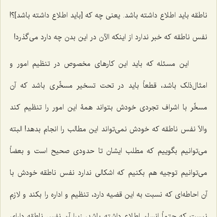
ناطقه باید اطلاع داشته باشد. یعنی چه که [باید اطلاع داشته باشد]؟!
نفس ناطقه که خبر ندارد از اینكه الآن در این بدن چه دارد مى‌گذرد!
این مسئله كه باید این كارهاى مخصوص در تنظیم امور و
امثال‌ذلک باشد، قطعاً باید در تحت تسخیر مسخِّرى باشد كه آن
مسخِّر با اشراف تجردى خودش بتواند همۀ این امور را تنظیم كند
والاّ نفس ناطقه كه خودش نمى‌تواند این مطالب را انجام بدهد! البته
مى‌توانیم بگوییم که مطلب ایشان تا حدودى صحیح است و بعضاً
مى‌توانیم توجیه هم بكنیم كه اشكالی ندارد نفس ناطقه خودش با
آن احاطه‌اى كه نسبت به این قضیه دارد، تنظیم و اداره را بكند و لازم
نیست كه حتماً انسان اطلاع داشته باشد، زیرا آن نفس ناطقه داراى