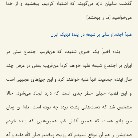
گذشت سالیان تازه مى‌گویند که اشتباه كردیم، ببخشید و از خدا
مى‌خواهیم [ما را ببخشد].
غلبۀ اجتماع سنّی بر شیعه در آیندۀ نزدیک ایران
بنده اخیراً یک خبرى شنیدم كه عن‌قریب اجتماع سنّى‌ در
ایران بر اجتماع شیعه غلبه خواهد كرد! عن‌قریب یعنى در عرض چند
سال آینده جمعیت آنها غلبه خواهند كرد و این چیزهای عجیبی است
و این قضیه خیلی خطر جدى است که دارد ایجاد مى‌شود. حالا
مشخص شد كه دست‌هایى پشت پرده چه بوده است. بله! آن زمان
من یادم هست که همین آقایان قم، همین‌هایى كه بنده خودم
صدایشان را هم آن موقع شنیدم كه روایت پیغمبر صلّی الله علیه و آله