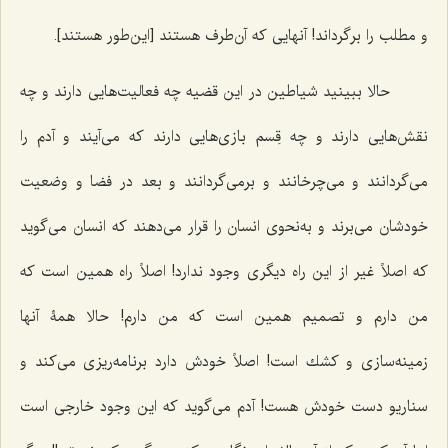
و مطلب را برگرداند! آنهایی که آن‌طرف هستند [این‌طور هستند].
حالا ببینید شیاطین در این قضیه چه فعالیت‌هایى دارند و چه
نقش‌هایى دارند و چه قِسم بازى‌هایى دارند كه می‌آیند و آدم را
می‌گردانند و مى‌چرخانند و برمى‌گردانند و بعد در فضا و وضعیت
خودشان مى‌برند و به‌نحوى انسان را قرار مى‌دهند كه انسان مى‌گوید
که اصلاً غیر از این راه دیگرى وجود ندارد! اصلاً راه همین است كه
من دارم و تصمیم همین است كه من دارم! حالا همۀ آنها
زمینه‌سازى و كشك است! اصلاً خودش دارد برنامه‌ریزى مى‌كند و
سناریو دست خودش هست! آدم می‌گوید که این وجود خارجی است