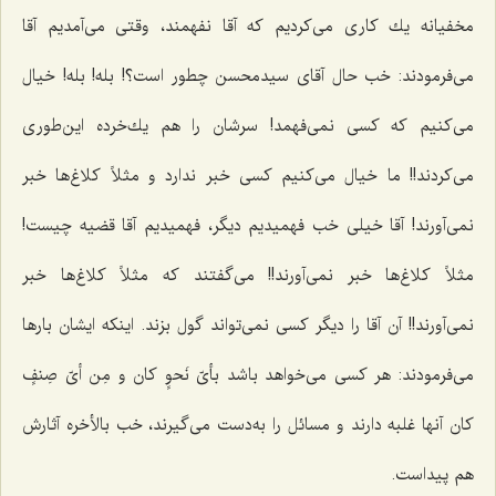
مخفیانه یك كارى مى‌كردیم كه آقا نفهمند، وقتى مى‌آمدیم آقا
مى‌فرمودند: خب حال آقای‌ سید‌محسن چطور است؟! بله! بله! خیال
مى‌كنیم كه كسى نمى‌فهمد! سرشان را هم یك‌خرده این‌طورى
مى‌كردند!! ما خیال مى‌كنیم كسى خبر ندارد و مثلاً كلاغ‌ها خبر
نمى‌آورند! آقا خیلى خب فهمیدیم دیگر، فهمیدیم آقا قضیه چیست!
مثلاً كلاغ‌ها خبر نمى‌آورند!! می‌گفتند که مثلاً کلاغ‌ها خبر
نمی‌آورند!! آن آقا را دیگر كسى نمى‌تواند گول بزند. اینكه ایشان بارها
مى‌فرمودند: هر كسى مى‌خواهد باشد
بأىّ ‌نَحوٍ ‌کان و مِن أىّ صِنفٍ
کان
آنها غلبه دارند و مسائل را به‌دست مى‌گیرند، خب بالأخره آثارش
هم پیداست.