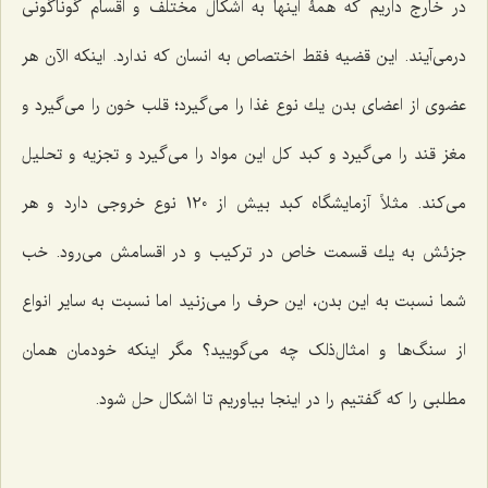
در خارج داریم كه همۀ اینها به اَشكال مختلف و اقسام گوناگونى
درمى‌آیند. این قضیه فقط اختصاص به انسان كه ندارد. اینكه الآن هر
عضوى از اعضاى بدن یك نوع غذا را مى‌گیرد؛ قلب خون را مى‌گیرد و
مغز قند را مى‌گیرد و كبد كل این مواد را مى‌گیرد و تجزیه و تحلیل
مى‌كند. مثلاً آزمایشگاه كبد بیش از 120 نوع خروجى دارد و هر
جزئش به یك قسمت خاص در تركیب و در اقسامش مى‌رود. خب
شما نسبت به این بدن، این حرف را مى‌زنید اما نسبت به سایر انواع
از سنگ‌ها و امثال‌ذلک چه مى‌گویید؟ مگر اینكه خودمان ‌همان
مطلبى را كه گفتیم را در اینجا بیاوریم تا اشكال حل شود.