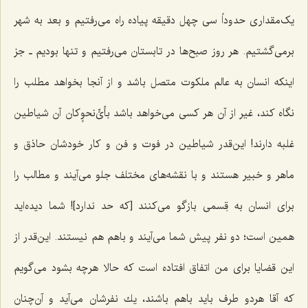
یک‌مقداری حدوداً سى چهل دقیقه پیاده راه مى‌رفتیم و بعد به شهر
برمى‌گشتیم. هر روز صبح‌ها در تابستان می‌رفتیم و تنها بودیم ـ جز
اینكه انسان به عالم ملكوت متصل باشد و از آنجا بخواهد مطلب را
نگاه كند، غیر از آن هر كسى مى‌خواهد باشد بأىٍّ‌نحوٍكان آن شیاطین
غلبه دارند! این‌قدر شیاطین در فوت و فن و كار خودشان حاذق و
ماهر و خبیر هستند و با نقشه‌هاى مختلف جلو مى‌آیند و مطالب را
براى انسان به قِسمى بازگو مى‌كنند [که حد ندارد]! شما دیده‌اید
همین است؛ دو نفر پیش شما می‌آیند و باهم هم نیستند. این‌قدر از
این قضایا براى من اتفاق افتاده است كه حالا هرچه بشود مى‌گویم
که آقا هردو طرف باید باهم باشند، یك نفرشان می‌آید و آن‌چنان