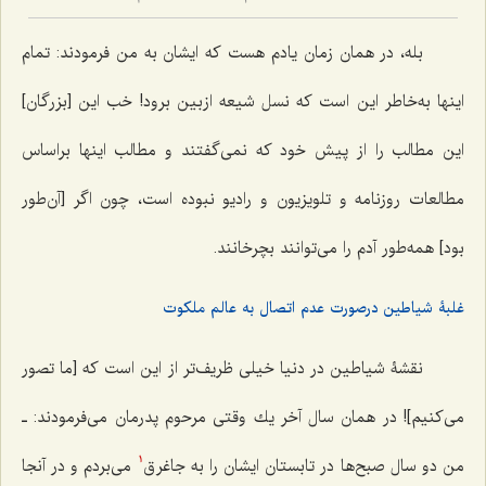
بله، در همان زمان یادم هست كه ایشان به من فرمودند: تمام
اینها به‌خاطر این است كه نسل شیعه ازبین برود! خب این [بزرگان]
این مطالب را از پیش خود كه نمى‌گفتند و مطالب اینها براساس
مطالعات روزنامه و تلویزیون و رادیو نبوده است، چون اگر [آن‌طور
بود] همه‌طور آدم را مى‌توانند بچرخانند.
غلبۀ شیاطین درصورت عدم اتصال به عالم ملکوت
نقشۀ شیاطین در دنیا خیلى ظریف‌تر از این است كه [ما تصور
مى‌كنیم‌]! در همان سال آخر یك وقتى مرحوم پدرمان می‌فرمودند: ـ
من دو سال صبح‌ها در تابستان ایشان را به جاغرق
مى‌بردم و در آنجا
1