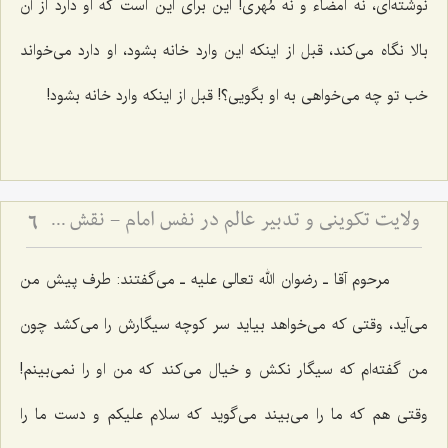
نوشته‌اى، نه امضاء و نه مُهرى! این براى این است كه او دارد از آن
بالا نگاه مى‌كند، قبل از اینكه این وارد خانه بشود، او دارد مى‌خواند
خب تو چه مى‌خواهى به او بگویى؟! قبل از اینكه وارد خانه بشود!
ولایت تکوینی و تدبیر عالم در نفس امام - نقش واسطه‌های ملکوتی در مدیریت جهان و اختیار انسان
6
مرحوم آقا ـ رضوان الله تعالی علیه ـ مى‌گفتند: طرف پیش من
مى‌آید، وقتى كه مى‌خواهد بیاید سر كوچه سیگارش را مى‌كشد چون
من گفته‌ام كه سیگار نكش و خیال مى‌كند كه من او را نمى‌بینم!
وقتى هم كه ما را مى‌بیند مى‌گوید که سلام علیكم و دست ما را