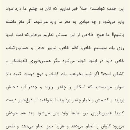
این جذب کجاست؟ اصلاً خبر نداریم كه الآن به چشم ما دارد مواد
وارد می‌شود و چه موادى به مغز ما وارد مى‌شود، اگر مغز داشته
باشیم!! ما هیچ اطلاعى از این مسائل نداریم درحالى‌كه تمام اینها
روى یك سیستم خاص، نظم خاص، تدبیر خاص و حساب‌وکتاب
خاص دارد در اینجا انجام مى‌شود مگر همین‌طوری الله‌بختکی و
كشكى است؟ اگر شما بخواهید یك كشك و دوغ درست كنید بالا
سرش مى‌ایستید كه نمكش را چقدر بریزید و چقدر آب داخلش
بریزید و كشمش و خیار چقدر بردارید تا بخواهید آب‌دوغ‌خیار درست
كنید! همین‌طورى این غذاها وارد بدن مى‌شود بعد هم خودش
می‌رود كارش را انجام می‌دهد و هزارتا چیز انجام مى‌دهد و نفس