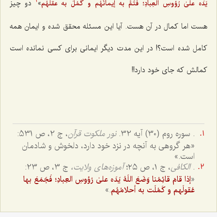
»
دو چیز
یَدَه علیٰ رُؤوسِ العِبادِ؛ فَتَمَّ به إیمانُهُم و کَمُلَ به عقلهُم
2
هست اما کمال در آن هست. آیا این مسئله محقق شده و ایمان ‌همه
كامل شده است؟! در این مدت دیگر ایمانى براى كسى نمانده است
كمالش که جاى خود دارد!!
. سوره روم (30) آیه 32.
نور ملكوت قرآن
، ج ‌2، ص 531:
«هر گروهى به آنچه در نزد خود دارد، دلخوش و شادمان
است.»
.
الکافی
، ج ١، ص ٢٥؛
آموزه‌های ولایت،
ج 3، ص 23:
«
إذا قامَ قائِمُنا وَضَعَ اللَهُ یَدَه علیٰ رُؤوسِ العِبادِ؛ فَجَمَعَ بها
.»
عُقولَهم و کَمُلَت به أحلامُهُم