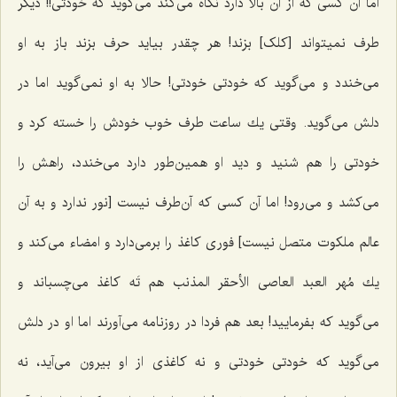
اما آن كسی كه از آن بالا دارد نگاه مى‌كند مى‌گوید که خودتى!! دیگر
طرف نمی‎تواند [کلک] بزند! هر چقدر بیاید حرف بزند باز به او
می‌خندد و مى‌گوید که خودتى خودتى! حالا به او نمى‌گوید اما در
دلش مى‌گوید. وقتى یك ساعت طرف خوب خودش را خسته كرد و
خودتى را هم شنید و دید او همین‌طور دارد مى‌خندد، راهش را
مى‌كشد و مى‌رود! اما آن كسى كه آن‌طرف نیست [نور ندارد و به آن
عالم ملکوت متصل نیست] فورى كاغذ را برمى‌دارد و امضاء مى‌كند و
یك مُهر
العبد العاصى الأحقر المذنب
هم تَه كاغذ مى‌چسباند و
مى‌گوید که بفرمایید! بعد هم فردا در روزنامه مى‌آورند اما او در دلش
مى‌گوید که خودتى خودتى و نه كاغذى از او بیرون مى‌آید، نه