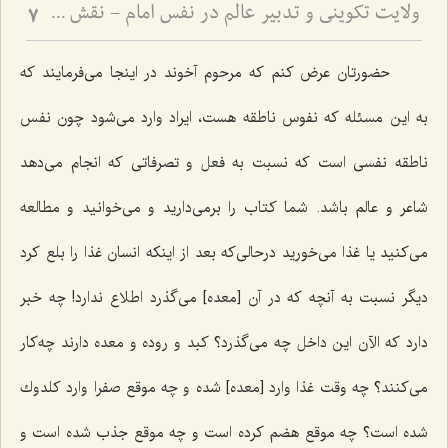
ولایت تکوینی و تدبیر عالم در نفس امام - نقش واسطه‌های ملکوتی در مدیریت جهان و اختیار انسان
7
حضورتان عرض كنم كه مرحوم آخوند در اینجا مى‌فرمایند كه
به این مسئله که نفوس ناطقه هست، ایراد وارد مى‌شود چون نفس
ناطقه نفسى است كه نسبت به فعل و تصرفاتى كه انجام مى‌دهد
شاعر و عالم باشد. شما كتاب را برمى‌دارید و مى‌خوانید و مطالعه
می‌کنید یا غذا مى‌خورید درحالى‌كه بعد از اینكه انسان غذا را بلع كرد
دیگر نسبت به آنچه كه در آن [معده] مى‌گذرد اطلاع ندارد! چه خبر
دارد که الآن این داخل چه می‌گذرد؟ كبد و روده و معده دارند چه‌کار
مى‌كنند؟ چه وقت غذا وارد [معده] شده و چه موقع صفرا وارد كلدوك
شده است؟ چه موقع هضم كرده است و چه موقع جذب ‌شده است و