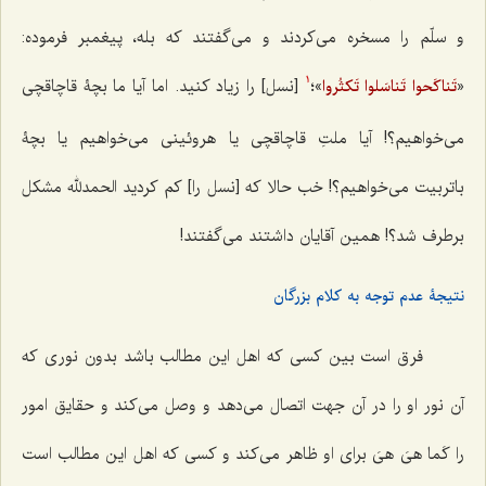
و سلّم را مسخره مى‌كردند و می‌گفتند که بله، پیغمبر فرموده:
«
»؛
[نسل] را زیاد كنید. اما آیا ما بچۀ قاچاقچى
تَناکَحوا تَناسَلوا تَکثُروا
1
مى‌خواهیم؟! آیا ملتِ قاچاقچى یا هروئینى مى‌خواهیم یا بچۀ
باتربیت مى‌خواهیم؟! خب حالا كه [نسل را] كم كردید الحمدلله مشكل
برطرف شد؟! همین آقایان داشتند مى‌گفتند!
نتیجۀ عدم توجه به کلام بزرگان
فرق است بین كسى كه اهل این مطالب باشد بدون نورى كه
آن نور او را در آن جهت اتصال می‌دهد و وصل ‌می‌كند و حقایق امور
را
کَما هىَ هىَ
براى او ظاهر می‌كند و كسى كه اهل این مطالب است