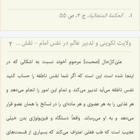
.
الحكمة المتعالیة،
ج 2، ص 55.
ولایت تکوینی و تدبیر عالم در نفس امام - نقش واسطه‌های ملکوتی در مدیریت جهان و اختیار انسان
2
علىٰ‌كلّ‌حال [صحبت] مرحوم آخوند نسبت به اشكالى كه در
اینجا شده است این است که اگر شما نفس ناطقه را حساب کنید
نفس ناطقه می‌آید تدبیر مى‌كند و تمام این امور را انجام مى‌دهد و
هر غذایى را به هر عضوى و هر ماده‌اى را در تسانخ با همان عضو قرار
می‌دهد و به او مى‌رساند. واقعاً دستگاه و فیزیولوژى بدن خیلی
عجیب است که طب فعلى اعتراف مى‌كند كه بسیارى از قسمت‌هاى