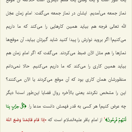
یک طور است و یک وقتی یک قسم دیگری است خلاصه آن موقع
نماز جمعه می‌آمدیم. ایشان در نماز جمعه مى‌گفت: امام زمان عجّل
الله تعالی فرجه هم بیاید همین كارهایى را مى‌كند كه ما داریم
مى‌كنیم! اگر بروید نوارش را پیدا كنید شاید گیرتان بیاید، آن موقع‌ها
نمازها را هم مثل الآن ضبط مى‌كردند. مى‌گفت که اگر امام زمان هم
بیاید همین كارى را مى‌كند كه ما داریم مى‌كنیم. حالا نمى‌دانم
منظورشان ‌همان كارى بود كه آن موقع مى‌كردند یا الآن مى‌كنند؟
این را مشخص نكردند یعنی بالأخره روال قضایا این‌طور است! دیگر
﴿كُلُّ حِزۡبِۢ بِمَا
چه عرض كنیم! هر كسی به قدر فهمش دانست مدعا را.
لَدَيۡهِمۡ فَرِحُونَ﴾
از امام باقر علیه‌السّلام است که
«إذا قامَ قائِمُنا وَضَعَ اللَهُ
1