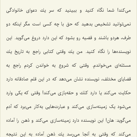
می‌کند! شما نگاه كنید و ببینید كه سر یك دعواى خانوادگى
نمى‌توانید تشخیص بدهید كه حق با چه كسى است مگر اینكه دو
طرف، هردو باشند و قضیه رو بشود که این دارد دروغ مى‌گوید. این
نویسنده‌ها را نگاه کنید. من یك وقتی كتابى راجع به تاریخ یك
مسئله‌اى مى‌خواندم. وقتی که شروع به خواندن ‌كردم راجع به
قضایاى مختلف، نویسنده نشان می‌دهد که در این قلم صادقانه دارد
حكایت مى‌كند یا دارد كلك و حقه‌بازى مى‌كند! وقتى که یکی وارد
مى‌شود یک زمینه‌سازى مى‌كند و عبارت‌هایى به‌كار مى‌برد كه آدم
مى‌گوید: هان! این نویسنده دارد زمینه‌سازى مى‌كند و ذهن را آماده
مى‌كند كه وقتى به آنجا می‌رسد یك ذهن آماده‌ به این نتیجه