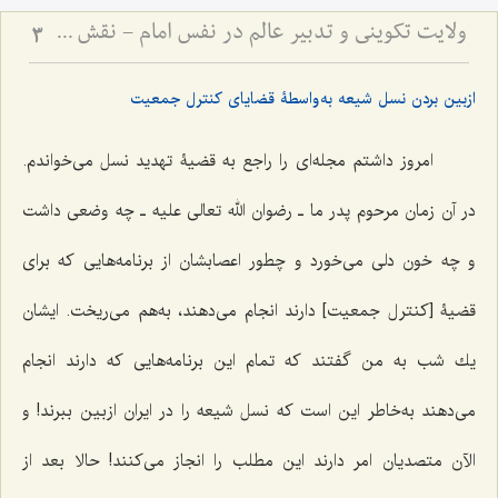
ولایت تکوینی و تدبیر عالم در نفس امام - نقش واسطه‌های ملکوتی در مدیریت جهان و اختیار انسان
3
ازبین بردن نسل شیعه به‌واسطۀ قضایای کنترل جمعیت
امروز داشتم مجله‌اى را راجع به قضیۀ تهدید نسل مى‌خواندم.
در آن زمان مرحوم پدر ما ـ ‌رضوان الله تعالی علیه‌ ـ چه وضعى داشت
و چه خون دلى مى‌خورد و چطور اعصابشان از برنامه‌هایى كه براى
قضیۀ [كنترل جمعیت] دارند انجام مى‌دهند، به‌هم مى‌ریخت. ایشان
یك شب به من گفتند که تمام این برنامه‌هایى كه دارند انجام‌
مى‌دهند به‌خاطر این است كه نسل شیعه را در ایران ازبین ببرند! و
الآن متصدیان امر دارند این مطلب را انجاز مى‌كنند! حالا بعد از