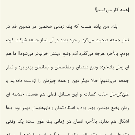
[همه کار می‌کنیم]!
بله، من یادم هست که یك زمانى شخصى در همین قم در
نماز جمعه صحبت مى‌كرد و خود بنده در آن نماز جمعه شركت كرده
بودم، بالأخره هرچه مى‌گذرد آدم وضع دینش خراب‌تر مى‌شود!! ما هم
آن زمان یك‌خرده وضع دینمان و تقدّسمان و ایمانمان بهتر بود و نماز
جمعه مى‌رفتیم! حالا دیگر دین و همه چیزمان را ازدست داده‌ایم و
علىٰ‌كلّ‌حال حالت كسالت و این مسائل فعلى هم هست، خلاصه آن
زمان وضع دینمان بهتر بود و اعتقاداتمان و باورهایمان بهتر بود. بله!
اشكال هم ندارد، بالأخره انسان هر زمانى یك طور است؛ یک وقتی