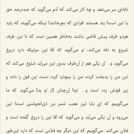
ناله‌اى سر مى‌دهد و چه کار می‌کند كه آدم مى‌گوید که صددرصد حق
با این است! بلد هستند افرادی که بچرخانند! اینكه مى‌گویند که باید
هردو طرف پیش قاضى باشند به‌خاطر همین است كه تا این طرف
شروع به ناله مى‌كند، او مى‌گوید که آقا این مرتیکه دارد دروغ
مى‌گوید و... آن یكى هم از آن‌طرف بدون این می‌آید شلوغ مى‌كند كه
این من را بدبخت كرده، من را بیچاره كرده است، این قول را داده و
زیر قولش زده است و.... اوه! آن‌چنان [از او بد] می‌گوید که ما
می‌گوییم که اى بابا این عجب شمر بن ذى‌الجوشنى است! این
می‌رود و آن یکی می‌آید و می‌گوید که آقا این را دروغ گفته است و
فلان می‌کند. می‌گوییم که این دیگر چه فلانی است که دارد این‌طور