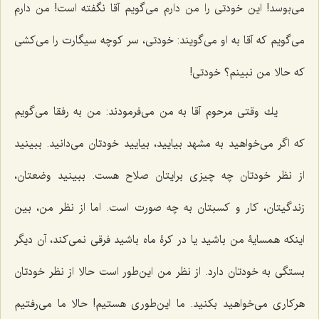
مى‌بوسد! این خودتى را من دارم مى‌گویم آقا نگفته است! من دارم
مى‌گویم که آقا به او مى‌گویند: خودتى، سر كوچه سیگارت را مى‌كشى
كه حالا من نبینم؟ خودتی!
یك وقتى مرحوم آقا به من مى‌فرمودند: من به رفقا مى‌گویم
که اگر مى‌خواهید به مشهد بیایید، بیایید خودتان مى‌دانید. ببینید
از نظر خودتان چه چیزی برایتان صلاح هست. ببینید وضعتان،
زندگیتان، كار و کسبتان به چه ‌صورت است. اما از نظر من، بین
اینكه همسایۀ من باشید یا در كرۀ ماه باشید فرقى نمى‌كند، آن دیگر
بستگی به خودتان دارد. از نظر من این‌طور است حالا از نظر خودتان
هرکاری می‌خواهید بکنید. ما این‌طورى هستیم! حالا ما می‌رفتیم