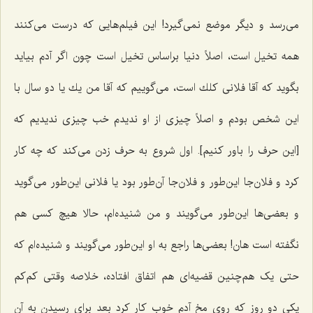
می‌رسد و دیگر موضع نمی‌گیرد! این فیلم‌هایى كه درست مى‌كنند
همه تخیل است، اصلاً دنیا براساس تخیل است چون اگر آدم بیاید
بگوید که آقا فلانى كلك است، می‌گوییم که آقا من یك یا دو سال با
این شخص بودم و اصلاً چیزى از او ندیدم خب چیزی ندیدیم که
[این حرف را باور کنیم]. اول شروع به حرف زدن می‌کند که چه کار
کرد و فلان‌جا این‌طور و فلان‌جا آن‌طور بود یا فلانى این‌طور مى‌گوید
و بعضی‌ها این‌طور مى‌گویند و من شنیده‌ام، حالا هیچ‌ کسی هم
نگفته است هان! بعضى‌ها راجع به او این‌طور مى‌گویند و شنیده‌ام که
حتی یک هم‌چنین قضیه‌ای هم اتفاق افتاده، خلاصه وقتی کم‌کم
یكی دو روز كه روى مخ آدم خوب كار كرد بعد براى رسیدن به آن