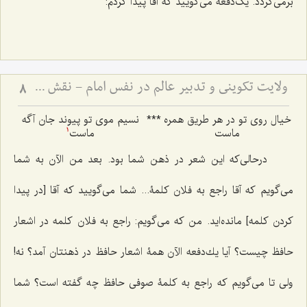
برمى‌گردد. یک‌دفعه مى‌گویید که آقا پیدا كردم:
ولایت تکوینی و تدبیر عالم در نفس امام - نقش واسطه‌های ملکوتی در مدیریت جهان و اختیار انسان
8
خیال روى تو در هر طریق همره
***
نسیم موى تو پیوند جان آگه
ماست
ماست
1
‌درحالى‌كه این شعر در ذهن شما بود. بعد من الآن به شما
مى‌گویم که آقا راجع به فلان كلمۀ... شما می‌گویید که آقا [در پیدا
کردن کلمه] مانده‌اید. من که می‌گویم: راجع به فلان کلمه در اشعار
حافظ چیست؟ آیا یك‌دفعه الآن همۀ اشعار حافظ در ذهنتان آمد؟ نه!
ولی تا مى‌گویم که راجع به كلمۀ صوفى حافظ چه گفته است؟ شما