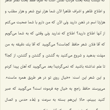
که نیست بلکه بحث مراتب نفس است نه صرفاً فقط بحث تفکر ظاهر
و اطلاع ظاهر و اشراف ظاهر! الآن شما هزار نوع شعر و هزار مطلب و
هزارتا اسم در ذهن دارید ولی الآن كه من دارم با شما صحبت مى‌كنم
از آنها اطلاع دارید؟ اطلاع که ندارید ولى‌ وقتى كه به شما مى‌گویم
که آقا فلان شعر حافظ كجاست؟ مى‌گویید که آقا یك دقیقه به من
مهلت بدهید و شروع مى‌كنید به گشتن و گشتن و گشتن، از كجا؟
تا علم نداشته باشید كه نمى‌گردید! بعد مى‌گویید که آهان پیدا كردم
و این شعر این است: «خیال روى تو در هر طریق همره ماست».
می‌پرسند حافظ راجع به خیال چه فرموده است؟ می‌گویید که صبر
كنید ببینم، حالا این‌هم بسته به سرعت و بُطء حدس و اتصال