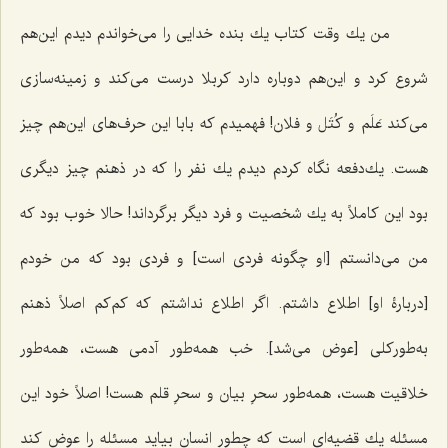
من یك وقت کتاب یك بنده خدایى را مى‌خواندم دیدم این‌هم
شروع كرد و این‌هم دوباره دارد كربلا درست مى‌كند و زمینه‌سازى
مى‌كند عَلَم و کُتَل و فلان! فهمیدم که بابا این حرف‌های این‌هم چیز
هست. یك‌دفعه نگاه كردم دیدم یك نفر را كه در ذهنم چیز دیگرى
بود این كاملاً به یك شخصیت و فرد دیگر بر‌‌گرداند! حالا خوب بود كه
من مى‌دانستم [او چگونه فردی است] و فردی بود که من خودم
[دربارۀ او] اطلاع داشتم. اگر اطلاع نداشتم که كم‌كم اصلاً ذهنم
به‌طوركلى [عوض مى‌شد]. خب همه‌‌طور آدمی هست، همه‌طور
خلاقیت هست، همه‌طور سحرِ بیان و سحرِ قلم هست! اصلاً خود این
مسئله یك قضیه‌اى است كه چطور انسان بیاید مسئله را عوض کند