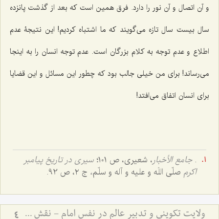
و آن اتصال و آن نور را دارد. فرق همین‌ است که بعد از گذشت پانزده
سال بیست سال تازه مى‌گویند که ما اشتباه كردیم! این نتیجۀ عدم
اطلاع و عدم توجه به كلام بزرگان است. عدم توجه انسان را به اینجا
مى‌رساند! براى من خیلى جالب بود كه چطور این مسائل و این قضایا
براى انسان اتفاق مى‌افتد!
.
جامع الأخبار
، شعیری، ص ١٠١؛
سیری در تاریخ پیامبر
اکرم
صلّی اللَه و علیه و آله و سلّم
،
ج ۲، ص 92.
ولایت تکوینی و تدبیر عالم در نفس امام - نقش واسطه‌های ملکوتی در مدیریت جهان و اختیار انسان
4