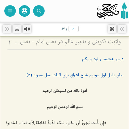
language
view_headline
close
search
13
/
ولایت تکوینی و تدبیر عالم در نفس امام - نقش واسطه‌های ملکوتی در مدیریت جهان و اختیار انسان
1
درس هفتصد و نود و یکم
بیان دلیل اول مرحوم شیخ اشراق برای اثبات عقل مجرده (5)
أعوذ بالله من الشیطان الرجیم
بِسمِ الله الرَّحمَنِ الرَّحیم‌
فإن قُلت یَجوزُ أن یَکونَ تِلکَ القُوةُ الفاعِلة لِأبداننا و المُدبرة