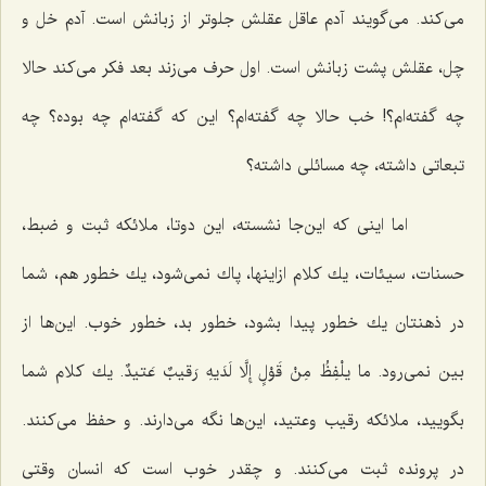
می‌كند. می‌گویند آدم عاقل عقلش جلوتر از زبانش است. آدم خل و
چل، عقلش پشت زبانش است. اول حرف می‌زند بعد فكر می‌كند حالا
چه گفته‌ام؟! خب حالا چه گفته‌ام؟ این كه گفته‌ام چه بوده؟ چه
تبعاتی داشته، چه مسائلی داشته؟
اما اینی كه این‌جا نشسته، این دوتا، ملائكه ثبت و ضبط،
حسنات، سیئات، یك كلام ازاینها، پاك نمی‌شود، یك خطور هم، شما
در ذهنتان یك خطور پیدا بشود، خطور بد، خطور خوب. این‌ها از
بین نمی‌رود. ما یلْفِظُ مِنْ قَوْلٍ إِلَّا لَدَیهِ رَقیبٌ عَتیدٌ. یك كلام شما
بگویید، ملائكه رقیب وعتید، این‌ها نگه می‌دارند. و حفظ می‌كنند.
در پرونده ثبت می‌كنند. و چقدر خوب است كه انسان وقتی