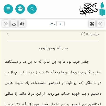
language
view_headline
close
search
13
/
جلسه ۷۴۵
1
بسم الله الرحمن الرحیم
چقدر خوب بود ما به این اندازه كه به این دم و دستگاه‌ها
احترام بگذاریم، این‌ها، این‌ها رو نگاه كنید! و از این‌ها بترسیم، از این
دو تا مَلَكی كه این‌طرف و آنطرفمان نشسته‌اند، یك خورده هراس
داشتیم و یك خورده حساب می‌بردیم. از این دو تا ملك،
إذ یتلقّی
المتلقّیان عن الیمین و عن الشمال قعید
سوره ق، آیه ١٧؛ عجیب!