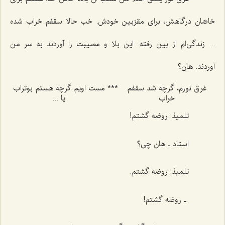
خاصّان درگاهش، برای مقرّبین خودش. خب حالا سقفم خراب شده
... زندگی‌ام از بین رفته. این بلا و مصیبت را آوردند به سر من
آوردند. هان؟
غرق نورم، گرچه شد سقفم
***
مست اویم گرچه هستم بوتراب
خراب
یا ...
تلمیذ: روضه گشتم!
استاد ـ هان چی؟
تلمیذ: روضه گشتم.
ـ روضه گشتم!