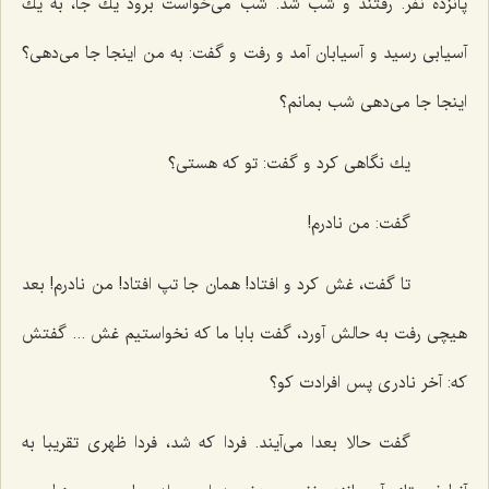
پانزده نفر. رفتند و شب شد. شب می‌خواست برود یك جا، به یك
آسیابی رسید و آسیابان آمد و رفت و گفت: به من اینجا جا می‌دهی؟
اینجا جا می‌دهی شب بمانم؟
یك نگاهی كرد و گفت: تو كه هستی؟
گفت: من نادرم!
تا گفت، غش كرد و افتاد! همان جا تپ افتاد! من نادرم! بعد
هیچی رفت به حالش آورد، گفت بابا ما كه نخواستیم غش ... گفتش
كه: آخر نادری پس افرادت كو؟
گفت حالا بعدا می‌آیند. فردا كه شد، فردا ظهری تقریبا به