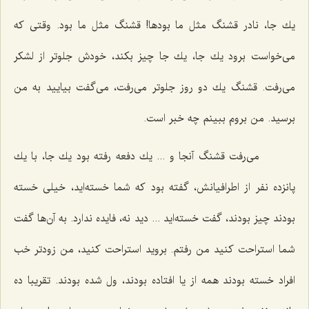
یك جا، نادر قشنگ مثل ما بودها! قشنگ مثل ما بود. وقتی كه
می‌خواست برود یك جا، یك جا چیز بكند، خودش جلوتر از لشكر
می‌رفت. قشنگ یك دو روز جلوتر می‌رفت، می‌گفت بیایید به من
برسید. من بروم ببینم چه خبر است.
می‌رفت قشنگ آنجا و ... یك دفعه رفته بود یك جا، با یك
پانزده نفر از اطرافیانش، گفته بود كه شما خسته‌اید، خیلی خسته
بودند چیز بودند، گفت خسته‌اید ... دید نه، فایده ندارد. به آن‌ها گفت
شما استراحت كنید من رفتم. بروید استراحت كنید، من زودتر خب
افراد خسته بودند همه از یا افتاده بودند، ول شده بودند. تقریبا ده