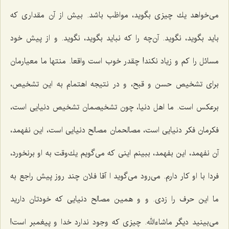
می‌خواهد یك چیزی بگوید، مواظب باشد. بیش از آن مقداری كه
باید بگوید، نگوید. آن‌چه را كه نباید بگوید، نگوید. و از پیش خود
مسائل را كم و زیاد نكند! چقدر خوب است واقعا. منتها ما معیارمان
برای تشخیص حسن و قبح، و در نتیجه اهتمام به این تشخیص،
برعكس است. ما اهل دنیا، چون تشخیصمان تشخیص دنیایی است،
فكرمان فكر دنیایی است، مصالحمان مصالح دنیایی است، این نفهمد،
آن نفهمد، این بفهمد، ببینم اینی كه می‌گویم یك‌وقت به او برنخورد،
فردا با او كار دارم. می‌رود می‌گوید ا آقا فلان چند روز پیش راجع به
ما این حرف را زدی. و و همین مصالح دنیایی كه خودتان دارید
می‌بینید دیگر ماشاءالله. چیزی كه وجود ندارد خدا و پیغمبر است!