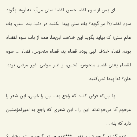
ای پس از سوء القضا حسن القضا! سنی می‌آید به آن‌ها بگوید
سوء القضاء؟! می‌گوید؟ یك سنی پیدا بكنید در دنیا، یك سنی، یك
عالم سنی؛ كه بیاید بگوید این خلافت این‌ها، همه از باب سوء القضاء
بوده. قضاء خلاف الهی بوده. قضاء بد، قضاء منحوس، قضاء ... سوء
القضاء یعنی قضاء منحوس، نحس، و غیر مرضی. غیر مرضی بوده.
هان؟ نه! پیدا نمی‌كنید.
یا این‌كه فرض كنید كه راجع به ـ این را خیلی، این شعر را
مرحوم آقا می‌خواندند. این را ـ این شعری كه راجع به امیرالمؤمنین
دارد كه بله ...
زنده گشتم گرچه شد سقفم
***
زنده هستم گرچه هستم بوتراب؟