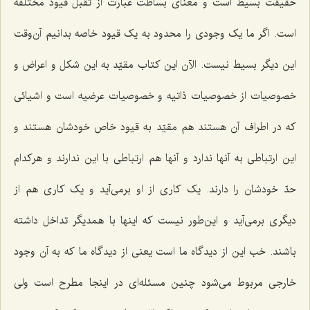
حقیقت بسیط است و معناى بساطت عبارت از تقبل قیود مختلفه
است. اگر ما یک وجودى را محدود به یک قیود خاصه بدانیم آن‌وقت
این دیگر بسیط نیست. الآن این کتاب مقیّد به این شکل و اعراض و
خصوصیات از خصوصیات ذاتیه و خصوصیات عرضیه است و اشیائى
که در اطراف آن هستند هم مقیّد به قیود خاص خودشان هستند و
این ارتباطى به آنها ندارد و آنها هم ارتباطى با این ندارند و هرکدام
حدّ خودشان را دارند. یک کارى از او برمى‌آید و یک کارى هم از
دیگری برمى‌آید و این‌طور نیست که اینها با همدیگر تداخل داشته
باشند. خب این از دیدگاه ما است یعنى از دیدگاه ما که به آن وجود
خارجى مربوط مى‌شود چنین مسئله‌اى در اینجا مطرح است ولى