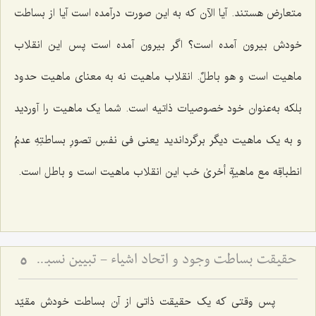
متعارض هستند. آیا الآن که به این صورت درآمده است آیا از بساطت
خودش بیرون آمده است؟ اگر بیرون آمده است پس این انقلاب
ماهیت است
و هو باطلٌ
. انقلاب ماهیت نه به معناى ماهیت حدود
بلکه به‌عنوان خود خصوصیات ذاتیه است. شما یک ماهیت را آوردید
و به یک ماهیت دیگر برگرداندید یعنى
فى نفسِ تصورِ بساطتِهِ عدمُ
انطباقِه مع ماهیةٍ أخرىٰ
خب این انقلاب ماهیت است و باطل است.
حقیقت بساطت وجود و اتحاد اشیاء - تبیین نسبت میان قیود ماهوی و وحدت حقیقت هستی
5
پس وقتى که یک حقیقت ذاتى از آن بساطت خودش مقیّد