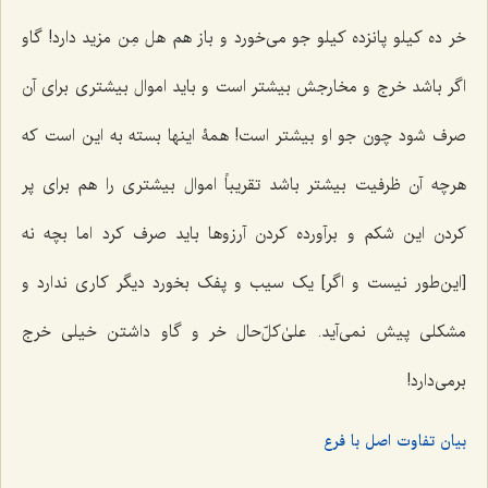
خر ده کیلو پانزده کیلو جو مى‌خورد و باز هم
هل مِن مزید
دارد! گاو
اگر باشد خرج و مخارجش بیشتر است و باید اموال بیشتری براى آن
صرف شود چون جو او بیشتر است! همۀ اینها بسته به این است که
هرچه آن ظرفیت بیشتر باشد تقریباً اموال بیشترى را هم براى پر
کردن این شکم و برآورده کردن آرزوها باید صرف کرد اما بچه نه
[این‌طور نیست و اگر] یک سیب و پفک بخورد دیگر کارى ندارد و
مشکلى پیش نمى‌آید. علیٰ‌کلّ‌حال خر و گاو داشتن خیلى خرج
برمی‌دارد!
بیان تفاوت اصل با فرع