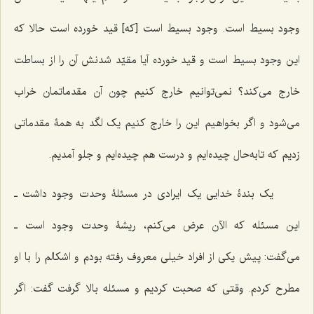
وجود بسیط است. وجود بسیط است [که] قید خورده است حالا که
این وجود بسیط است و قید خورده آیا مقیّد شدنش آن را از بساطت
خارج مى‌کند؟ نمى‌توانیم خارج کنیم چون آن مقدماتمان خراب
مى‌شود و اگر بخواهیم این را خارج‌ کنیم یک لگد به همۀ مقدماتى
زدیم که تابه‌حال چیده‌ایم و درست هم چیده‌ایم و جلو آمدیم.
یک بندۀ خدایى یک ایرادى در مسئلۀ وحدت وجود داشت ـ
این مسئله که الآن عرض مى‌کنم، ریشۀ وحدت وجود است ـ
مى‌گفت: پیش یکى از افراد خیلى معروف رفته بودم و اشکالم را با او
مطرح کردم. وقتى که صحبت کردیم و مسئله بالا گرفت گفت: اگر