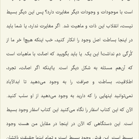
است با موجودات و وجودات دیگر مغایرت دارد؟ پس این دیگر بسیط
نیست، انقلاب این ذات و ماهیت شد. اگر مغایرت ندارد، یا شما باید
در اینجا بساطت اصل وجود را انکار کنید، خب اینکه هیچ! خر ما از
کُرِ‌گى دم نداشت! این یک. یا باید بگویید که اصالت با ماهیات است
که آن‌هم مسئله به شکل دیگر است. یااینکه اگر اصالت، تجرد،
اطلاقیت، بساطت و صرافت را به وجود مى‌دهید تا ابدالآباد
نمى‌توانید اینهایی را که دارید به وجود مى‌دهید از او سلب کنید.
الآن که این کتاب
اسفار
را نگاه مى‌کنید این کتاب
اسفار
وجود بسیط
است. این دستگاهى که الآن در اینجا در مقابل من هست وجود
بسیط است. این فرش وجود بسیط است و تمام اینها حقیقت ذاتشان