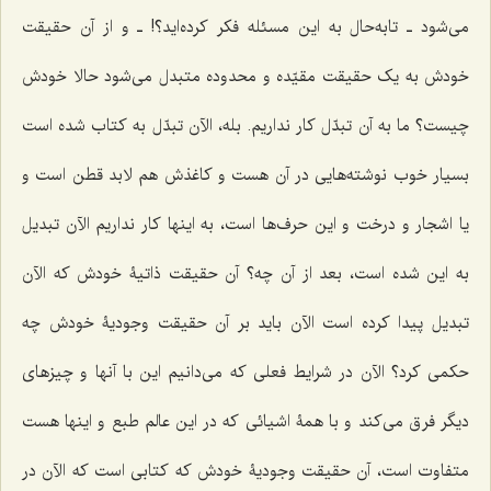
مى‌شود ـ تابه‌حال به این مسئله فکر کرده‌اید؟! ـ و از آن حقیقت
خودش به یک حقیقت مقیّده و محدوده متبدل مى‌شود حالا خودش
چیست؟ ما به آن تبدّل کار نداریم. بله، الآن تبدّل به کتاب شده است
بسیار خوب نوشته‌هایى در آن هست و کاغذش هم لابد قطن است و
یا اشجار و درخت و این حرف‌ها است، به اینها کار نداریم الآن تبدیل
به این شده است، بعد از آن چه؟ آن حقیقت ذاتیۀ خودش که الآن
تبدیل پیدا کرده است الآن باید بر آن حقیقت وجودیۀ خودش چه
حکمى کرد؟ الآن در شرایط فعلى که مى‌دانیم این با آنها و چیزهاى
دیگر فرق مى‌کند و با همۀ اشیائى که در این عالم طبع و اینها هست
متفاوت است، آن حقیقت وجودیۀ خودش که کتابى است که الآن در