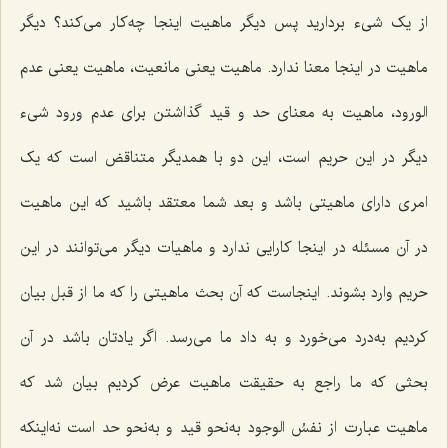
از یک شی‌ء بردارید پس دیگر ماهیت اینجا چه‌کار مى‌کند؟ دیگر
ماهیت در اینجا معنا ندارد. ماهیت یعنى مانعیت، ماهیت یعنى
عدم
الورود
، ماهیت به معناى حد و قید گذاشتن براى عدم ورود شی‌ء
دیگر در این حریم است، این دو با همدیگر متناقض است که یک
امرى داراى ماهیتى باشد و بعد شما معتقد باشید که این ماهیت
در آن مسئله در اینجا کارایى ندارد و ماهیات دیگر مى‌توانند در این
حریم وارد بشوند. اینجاست که آن بحث ماهیتى را که ما از قبل بیان
کردیم به‌درد مى‌خورد و به داد ما مى‌رسد. اگر یادتان باشد در آن
بحثى که ما راجع به حقیقت ماهیت عرض کردیم بیان شد که
ماهیت عبارت از
نفسُ الوجود
به‌نحو قید و به‌نحو حد است نه‌اینکه