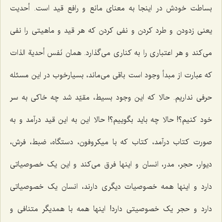
بساطت خودش در اینجا به معناى مانع و رافع قید است. أحدیت
یعنى زدودن و طرد کردن و نفى کردن که هر قید و ماهیتى را نفى
مى‌کند و هر اعتبارى را به کنارى مى‌گذارد. همان
نَفس أحدیة الذات
که عبارت از مبدأ وجود است باقى مى‌ماند، بسیارخوب در این مسئله
حرفى نداریم. حالا که این وجود بسیط، مقیّد شد چه خاکى به سر
خود کنیم؟! حالا چه باید بگوییم؟! حالا این به این قید درآمد و به
صورت کتاب درآمد، کتاب که با میکروفون، دستگاه، ضبط، فرش،
دیوار، حجر، مدر، انسان و اینها فرق مى‌کند و این یک خصوصیاتى
دارد و اینها همه خصوصیات دیگرى دارند، انسان یک خصوصیاتى
دارد و حجر یک خصوصیتی دارد! اینها همه با همدیگر متنافى و