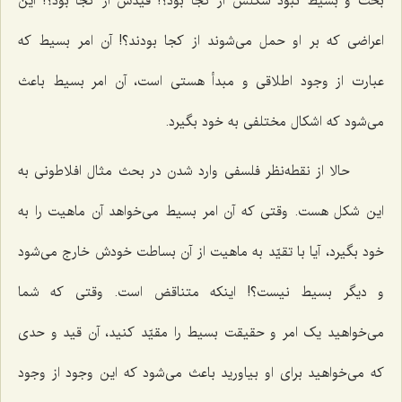
بحت و بسیط نبود شکلش از کجا بود؟! قیدش از کجا بود؟! این
اعراضى که بر او حمل مى‌شوند از کجا بودند؟! آن امر بسیط که
عبارت از وجود اطلاقى و مبدأ هستى است، آن امر بسیط باعث
مى‌شود که اشکال مختلفى به خود بگیرد.
حالا از نقطه‌نظر فلسفى وارد شدن در بحث مثال افلاطونى به
این شکل هست. وقتى که آن امر بسیط مى‌خواهد آن ماهیت را به
خود بگیرد، آیا با تقیّد به ماهیت از آن بساطت خودش خارج مى‌شود
و دیگر بسیط نیست؟! اینکه متناقض است. وقتى که شما
مى‌خواهید یک امر و حقیقت بسیط را مقیّد کنید، آن قید و حدى
که مى‌خواهید براى او بیاورید باعث مى‌شود که این وجود از وجود