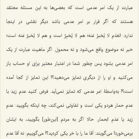
عبارت از یک امر عدمى است که بعضى‌ها به این مسئله معتقد
هستند که اگر قرار بر امر عدمى باشد دیگر نقشى در اینجا
ندارد.
العَدَم لا یُخبرُ عَنه
؛ هم
لا یُخبِرُ
است و هم
لا یُخبرُ عَنه
است؛
خبر نه موضوع واقع مى‌شود و نه محمول. اگر ماهیت عبارت از یک
امر عدمى بشود پس چطور شما در اعتبار معتبر براى او حساب باز
مى‌کنید و او را از دیگرى تمایز مى‌دهید؟! این تمایز از کجا آمده
است؟! به‌واسطۀ امر عدمى که تمایز نمى‌آید. فرض کنید عدم زید با
عدم حمار هردو یکى است و تفاوتى نمى‌کند، چه اینکه بگویید: عدم
زید یا
عَدَم الِحمار
. حالا اگر به مردم [این‌طور] بگویید، به ایشان
برمى‌خورد! مى‌گویند: آقا ما را با خر یکى کردید؟! می‌گوییم: نه آقا عدم