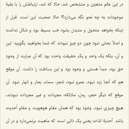
در این عالم متعیّن و متشخص شد، حالا که شد، ارتباطش را با بقیۀ
موجودات به چه نحو نگه مى‌دارد؟! حالا صحبت این است. قبل از
اینکه بخواهد متحول و متبدل بشود خب بسیط بود و شکل نداشت
و اصلاً بحثی نبود چون دو چیز نبودند که شما بخواهید بگویید: این
و آن، بلکه یک واحد و یک حقیقت واحده بود که آن عبارت از وجود
حق بود، مبدأ هستى و وجود بود و این بساطت را داشت. آن موقع
هم که آنجا زید نبود، عمرو نبود، شجر، سماء، بحار و انهار نبود. آن
موقع که دیگر حجر، رمل، ملائکه، مجردات و غیر مجردات نبودند،
هیچ چیزی نبود، وجود بود که همان مقام هوهویت و مقام أحدیت
باشد.
أحدیة الذات
یعنى یک ذاتى است که ماهیت برنمى‌دارد و در آن