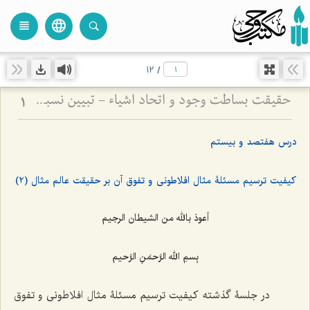
language
view_headline
close
search
12
/
حقیقت بساطت وجود و اتحاد اشیاء - تبیین نسبت میان قیود ماهوی و وحدت حقیقت هستی
1
درس هفتصد و بیستم
کیفیت ترسیم مسئلۀ مثال افلاطونى و تفوق آن بر حقیقت عالم مثال (2)
أعوذ بالله من الشیطان الرجیم
بِسمِ الله الرَّحمَنِ الرَّحیم
در جلسۀ گذشته کیفیت ترسیم مسئلۀ مثال افلاطونى و تفوق