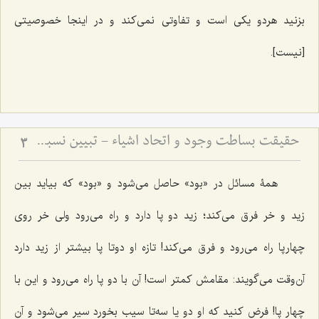
بزنید هردو یکى است و تفاوتی نمى‌کند و در اینجا خصوصیتى
[نیست].
حقیقت بساطت وجود و اتحاد اشیاء - تبیین نسبت میان قیود ماهوی و وحدت حقیقت هستی
3
همۀ مسائل در «بود» حاصل مى‌شود و «بود» که بیاید بین
زید و خر فرق مى‌کند؛ زید دو پا دارد و راه مى‌رود ولی خر روى
چهارپا راه مى‌رود و فرق مى‌کند! تازه او دوتا پا بیشتر از زید دارد
آن‌وقت مى‌گویند: مقامش کمتر است! آن با دو پا راه مى‌رود و این با
چهار پا! فرض کنید که او دو یا سه‌تا سیب بخورد سیر مى‌شود و آن