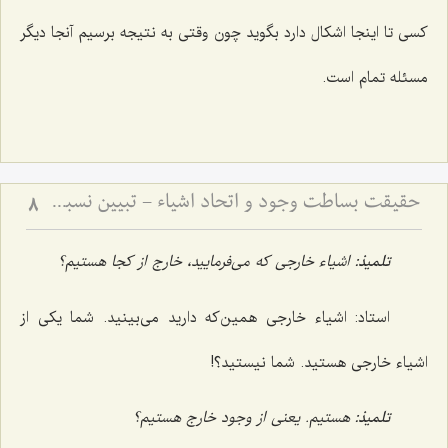
کسى تا اینجا اشکال دارد بگوید چون وقتى به نتیجه برسیم آنجا دیگر
مسئله تمام است.
حقیقت بساطت وجود و اتحاد اشیاء - تبیین نسبت میان قیود ماهوی و وحدت حقیقت هستی
8
تلمیذ:
اشیاء خارجى که می‌فرمایید، خارج از کجا هستیم؟
استاد: اشیاء خارجى همین‌که دارید مى‌بینید. شما یکى از
اشیاء خارجى هستید. شما نیستید؟!
تلمیذ:
هستیم. یعنی از وجود خارج هستیم؟