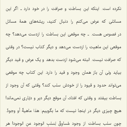
نکرده است. اینکه این بساطت و صرافت را در خود دارد ـ اگر این
مسائلى که عرض مى‌کنم را دنبال کنید، ریشه‌های همۀ مسائل
در
فصوص
هست. ـ چه موقعی این بساطت را ازدست مى‌دهد؟ چه
موقعی این ماهیت را ازدست مى‌دهد و دیگر کتاب نیست؟ در وقتى
که صرافت نیست. البته مى‌شود ازدست بدهد و یک عرض و قید دیگر
بیاید ولى آن باز همان وجود و قید را دارد. این کتاب چه موقعی
مى‌تواند حدود و قیود را از خودش سلب کند؟ وقتى که آن وجود از
بساطت بیفتد و وقتى که افتاد، آن موقع دیگر دیر و دیّارى نمى‌ماند!
هیچ چیزى دیگر در اینجا نیست که ما بگوییم:
هذا ماهیةٌ أو وجودٌ
.
چون سلب بساطت از وجود
مُساوِقٌ لِسَلبِ الوجود عنِ الوجود
! هر