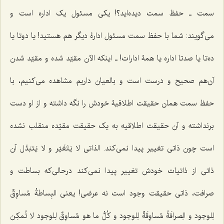
سمت ـ حفظ سمت دیده‌اید؟! یکى مسئول یک اداره است و
مى‌گویند: شما با حفظ سمت مسئول ادارۀ دیگر هم هستید! یا دوتا یا
ده‌تا یا صدتا اداره یا همۀ ادارات! ـ اینکه الآن مقیّد شده و مقیّد شدن
آن‌هم صحیح و درست است و بالعیان داریم مشاهده مى‌کنیم، با
حفظ سمت همان حقیقت اطلاقیۀ خودش را نگه داشته و از او دست
برنداشته و آن حقیقت اطلاقیه به یک حقیقت مقیّده منقلب نشده
است چون ذاتى تغییر پیدا نمى‌کند.
الذاتى لا یَتَغَیّر و لا یَتبَدَّل
آن
ذاتى از ذاتیات خودش تغییر پیدا نمى‌کند درحالى‌که بساطت و
صرافت، ذاتى حقیقت وجود است نه عرضى! یعنى
البِساطةُ مُساوِقٌ
لِلوجود و الِصرافَةُ مُساوِقَةٌ لِلوجود و کُلُّ ما هو مُساوِقٌ لِلوجود لا تُمکِن