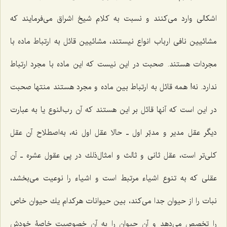
اشكالى وارد مى‌كنند و نسبت به كلام شیخ اشراق مى‌فرمایند كه
مشائیین نافى ارباب انواع نیستند، مشائیین قائل به ارتباط ماده با
مجردات هستند. صحبت در این نیست كه این ماده با مجرد ارتباط
ندارد. نه! همه قائل به ارتباط بین ماده و مجرد هستند منتها صحبت
در این است كه آنها قائل بر این هستند كه آن رب‌النوع یا به عبارت
دیگر عقل مدیر و مدبّر اول ـ حالا عقل اول نه، به‌اصطلاح آن عقل
كلى‌تر است، عقل ثانى و ثالث و امثال‌ذلك در پى عقول عشره ـ آن
عقلى كه به تنوع اشیاء مرتبط است و اشیاء را نوعیت مى‌بخشد،
نبات را از حیوان جدا مى‌كند، بین حیوانات هركدام یك حیوان خاص
را تخصص مى‌دهد و آن حیوان را به آن خصوصیت خاصۀ خودش