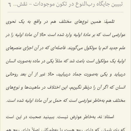
تبیین جایگاه رب‌النوع در تکون موجودات - نقش عقل مجرد در تحقق و تمایز انواع مادی
6
تلمیذ:
همین نوع‌هاى مختلف هم در واقع به یک نحوی
عوارضى است كه بر مادۀ اولیه وارد شده است حالا آن مادۀ اولیه را در
علم جدید اتم یا مولكول مى‌گویند. فاصله‌اى كه در آن اجزاى عنصرهاى
اولیۀ یک مولكول است باعث شد كه مثلاً یكى در ماده به‌صورت انسان
دربیاید و یكى به‌صورت جماد دربیایید، حالا غیر از آن بعد روحانى
انسان که اگر آن را درنظر نگیریم، این اختلاف در ماهیت‌ها و نوع‌هاى
مختلف هم به‌خاطر عوارضى است كه حمل بر آن مادۀ اولیه شده است.
استاد
: نه، به‌خاطر عوارض نیست. ببینید صحبت در این است
كه یك‌ شیئى كه داراى روح هست یا به‌طوركلى اصلاً داراى روح هم