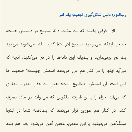
رب‌النوع؛ دلیل شکل‌گیری نوعیتِ یك امر
الآن فرض بكنید كه یك مشت دانۀ تسبیح در دستتان هست،
خب با اینکه نمى‌توانید تسبیح [درست] كنید، بلند مى‌شوید مى‌آیید
یك نخ برمى‌دارید و یك‌یك این دانه‌ها را در نخ مى‌كنید، آنچه که
مى‌آید اینها را در كنار هم قرار مى‌دهد اسمش چیست؟ صحبت ما
این است. آن اسمش رب‌النوع است؛ یعنى یك عقل مدیر و مدبّرى
كه مى‌آید اجزاء را با آن قدرت ملكوتى كه مى‌تواند در ماده تصرف
كند، در كنار هم طورى قرار مى‌دهد كه یك‌دفعه شما در اینجا
سنگ‌آهن مى‌بینید و این معدن، معدن آهن مى‌شود بعد هم بلند