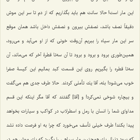
این مار است! حالا سانت هم باید بگذاریم كه از دم تا سر این موش
دقیقاً نصف باشد، نصفش بیرون و نصفش داخل باشد همان موقع
سر این مار سیاه را ببریم آن‌وقت خونى كه از او مى‌آید و مى‌رود،
همین‌طورى برود و برود و برود تا آن سه‌تا قطرۀ آخر كه مى‌ماند، آن
سه‌تا قطره را بگیریم روى این قسمت كبد بمالیم این كیسۀ صفرا
خوب مى‌شود! بله، آقا یك تأملى كردند. حالا طرف جدى هم مى‌گفت
و بیچاره شوخى نمى‌كرد! و [آقا] گفتند كه آقا مگر اینکه این قسم
مداواى شما را انسان با رمل و اسطرلاب در كواكب و سیارات بخواهد
پیدا بكند! طرف خیلى تأسف مى‌خورد كه چرا به او فرصت داده نشد
كه برود دنبال یك هم‌چنین مار سیاهى را بگیرد که یك موش هم در