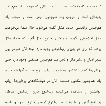
تسمیه هم كه مناقشه نیست. به این عقلى كه موجب یك هم‌چنین
پدیده‌اى است و موجب یك هم‌چنین نوعى است و موجب یك
هم‌چنین واقعیتى است، مثال گفته مى‌شود. حالا شما مى‌خواهید
مثال افلاطونى بگویید یااینكه رب‌النوع، مثل آنچه كه قدماء قائل
بودند که براى هر چیزى رب‌النوعی وجود دارد. البته الآن هم در بین
سایر ادیان و سایر ملل و نحل یك هم‌چنین مسائلى وجود دارد حتى
بودایى‌ها كه پرستششان به همین ارباب انواع هست، آنها هم داراى
یك هم‌چنین مكتبى هستند. الآن در عبادتگاه‌هاى بودایى‌ها ارباب
انواعشان را مشاهده مى‌كنید؛ رب‌النوع باران، رب‌النوع صاعقه،
رب‌النوع آتش، رب‌النوع زلزله، رب‌النوع گیاه، رب‌النوع انسان، رب‌النوع