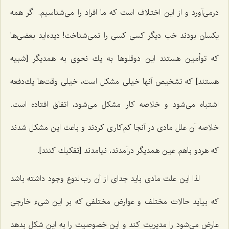
درمى‌آورد و از این اختلاف است كه ما افراد را مى‌شناسیم. اگر همه
یكسان بودند خب دیگر كسى كسى را نمى‌شناخت! دیده‌اید بعضى‌ها
كه توأمین هستند این دوقلوها به یك نحوى به همدیگر [شبیه
هستند] كه تشخیص آنها خیلى مشكل است، خیلى وقت‌ها یك‌دفعه
اشتباه مى‌شود و خلاصه كار مشكل مى‌شود، اتفاق افتاده است.
خلاصه آن علل مادى در آنجا كم‌كارى كردند و باعث این مشكل شدند
كه هردو باهم عین همدیگر درآمدند، نیامدند [تفكیك كنند].
لذا این علت مادى باید جداى از آن رب‌النوع وجود داشته باشد
كه بیاید حالات مختلف و عوارض مختلفی كه بر این شیء خارجى
عارض مى‌شود را مدیریت كند و این خصوصیت را به این شكل بدهد