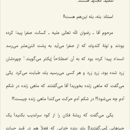
تلمیذ:
مجتهد هستند.
استاد:
بله، بله این‌هم هست!!
مرحوم آقا ـ رضوان الله تعالی علیه ـ كسالت صفرا پیدا كرده
بودند و لولۀ كلدوك كه از صفرا مى‌آید به پشت اثنىٰ‌عشر مى‌رسد
انسداد پیدا كرده بود که به آن اصطلاحاً إیكتر مى‌گویند.
چهره‌شان
1
زرد شده بود، زردِ زرد و هر كسى مى‌رسید یك طبابت مى‌كرد. یكى
مى‌گفت که ماهى زنده بخورید! آقا مى‌گفتند که ماهى زنده در شكم
آدم چه مى‌شود؟! در شكم آدم حركت مى‌كند! ماهى زنده چیست؟!
یكى مى‌گفت که ریشۀ فلان را از كوه سراندیب بکنید! یک
چیزهایی [می‌گفتند!] یك بنده خدایى كه فعلاً هم در قید حیات