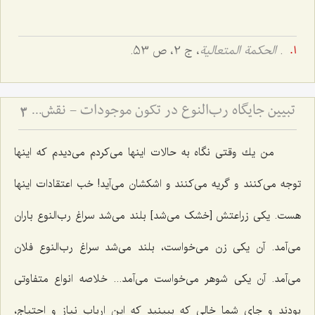
.
الحكمة المتعالیة
، ج 2، ص 53.
تبیین جایگاه رب‌النوع در تکون موجودات - نقش عقل مجرد در تحقق و تمایز انواع مادی
3
من یك وقتى نگاه به حالات اینها مى‌كردم مى‌دیدم كه اینها
توجه مى‌كنند و گریه مى‌كنند و اشکشان مى‌آید! خب اعتقادات اینها
هست. یكى زراعتش [خشک می‌شد] بلند مى‌شد سراغ رب‌النوع باران
مى‌آمد. آن یكى زن مى‌خواست، بلند مى‌شد سراغ رب‌النوع فلان
مى‌آمد. آن یکی شوهر مى‌خواست مى‌آمد... خلاصه انواع متفاوتى
بودند و جاى شما خالى که ببینید كه این ارباب نیاز و احتیاج،