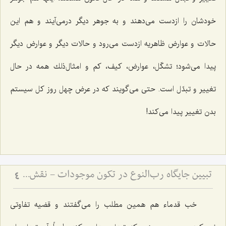
خودشان را ازدست مى‌دهند و به جوهر دیگر درمى‌آیند و هم این
حالات و عوارض ظاهریه ازدست مى‌رود و حالات دیگر و عوارض دیگر
پیدا مى‌شود؛ تشكّل، عوارض، كیف، كم و امثال‌ذلك همه در حال
تغییر و تبدّل است. حتى مى‌گویند که در عرض چهل روز كل سیستم
بدن تغییر پیدا مى‌كند!
تبیین جایگاه رب‌النوع در تکون موجودات - نقش عقل مجرد در تحقق و تمایز انواع مادی
4
خب قدماء هم همین مطلب را مى‌گفتند و قضیه تفاوتى