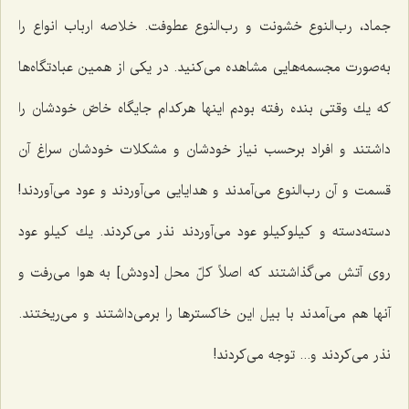
جماد، رب‌النوع خشونت و رب‌النوع عطوفت. خلاصه ارباب انواع را
به‌صورت مجسمه‌هایى مشاهده مى‌كنید. در یكى از همین عبادتگاه‌ها
كه یك وقتى بنده رفته بودم اینها هركدام جایگاه خاصّ خودشان را
داشتند و افراد برحسب نیاز خودشان و مشكلات خودشان سراغ آن
قسمت و آن رب‌النوع ‌می‌آمدند و هدایایى مى‌آوردند و عود مى‌آوردند!
دسته‌دسته و کیلوکیلو عود مى‌آوردند نذر مى‌كردند. یك كیلو عود
روى آتش مى‌گذاشتند که اصلاً كلّ محل [دودش] به هوا می‌رفت و
آنها هم مى‌آمدند با بیل این خاكسترها را برمی‌داشتند و مى‌ریختند.
نذر مى‌كردند و... توجه مى‌كردند!