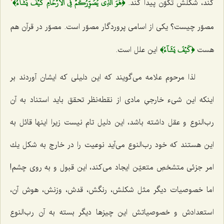
﴿هُوَ ٱلَّذِي يُصَوِّرُكُمۡ فِي ٱلۡأَرۡحَامِ كَيۡفَ يَشَآءُ﴾
كند، شكلش تكوّن پیدا كند.
1
مصوّر چیست؟ یكى از اسامى پروردگار مصوّر است. مصوّر در قرآن هم
﴿كَيۡفَ يَشَآءُ﴾
هست
این علل است.
لذا مرحوم علامه مى‌گویند که این دلیلى كه ایشان آوردند بر
اینكه این شیء خارجىِ مادى از نقطه‌نظر تحقق باید استناد به آن
رب‌النوع و عقل داشته باشد، این دلیل تام نیست زیرا اینها قائل به
این هستند كه خود رب‌النوع مى‌آید نوعیت را در خارج به شكل یك
امر جزئى متشخصِ متعیّن ایجاد مى‌كند، این قبول و به روى چشم!
اما خصوصیات دیگر مثل شكلش، رنگش، قدش، وزنش، هوش آن،
استعدادش و خصوصیاتش این چیزها دیگر بسته به آن رب‌النوع