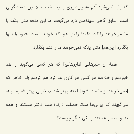
که بابا نمى‌شود آدم همین‌طورى بیاید. خب حالا این دست‌گرمى
است. سابق گاهى سینه‌مان درد مى‌گرفت اما این دفعه مثل اینكه با
ما مى‌خواهد رفاقت بكند! رفیق هم كه خوب نیست رفیق را تنها
بگذارد [این‌هم] مثل اینكه نمى‌خواهد ما را تنها بگذارد!
همۀ آن چیزهایى [داروهایی] كه هر كسى‌ می‌گوید را هم
خوردیم و خلاصه هر كسى هر كارى می‌کرد هم كردیم ولى ظاهراً كه
[نمی‌خواهد از ما جدا شود] البته بهتر شدیم، خیلى بهتر شدیم. بله،
مى‌گویند که ایرانى‌ها سه‌تا خصلت دارند؛ همه دكتر هستند و همه
بنا و معمار هستند و یكى دیگر چیست؟