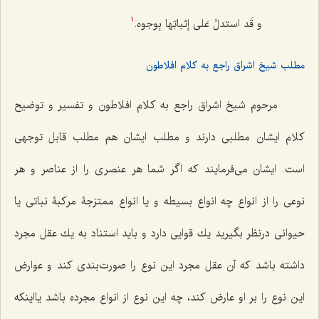
و قَد استدلَّ عَلى إثباتِها بِوجوه.
1
مطلب شیخ اشراق راجع به کلام افلاطون
مرحوم شیخ اشراق راجع به كلام افلاطون و تفسیر و توضیح
كلام ایشان مطلبى دارند و مطلب ایشان هم مطلب قابل توجهى
است. ایشان مى‌فرمایند كه اگر شما هر عنصرى را از عناصر و هر
نوعى را از انواع چه انواع بسیطه و یا انواع ممتزجۀ مركبۀ نباتى یا
حیوانى درنظر بگیرید یك قوایى دارد و باید استناد به یك عقل مجرد
داشته باشد كه آن عقل مجرد این نوع را صورت‌بندى كند و عوارض
این نوع را بر او عارض كند، چه این نوع از انواع مجرده باشد یااینكه