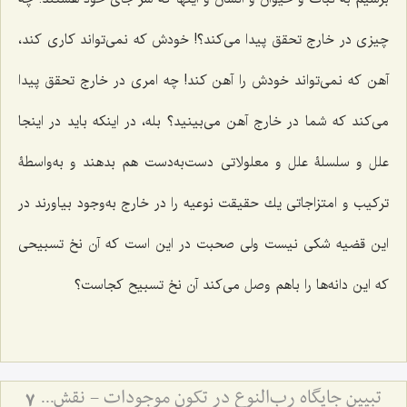
چیزى در خارج تحقق پیدا مى‌كند؟! خودش كه نمى‌تواند كارى كند،
آهن كه نمى‌تواند خودش را آهن كند! چه امرى در خارج تحقق پیدا
مى‌كند كه شما در خارج آهن مى‌بینید؟ بله، در اینكه باید در اینجا
علل و سلسلۀ علل و معلولاتى دست‌به‌دست هم بدهند و به‌واسطۀ
تركیب و امتزاجاتى یك حقیقت نوعیه را در خارج به‌وجود بیاورند در
این قضیه شكى نیست ولى صحبت در این است که آن نخ تسبیحى
كه این دانه‌ها را باهم وصل مى‌كند آن نخ تسبیح كجاست؟
تبیین جایگاه رب‌النوع در تکون موجودات - نقش عقل مجرد در تحقق و تمایز انواع مادی
7