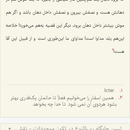
دهانش هست و نصفش بیرون و نصفش داخل دهان باشد و اگر هم
موش بیشتر داخل دهان برود، دیگر این قضیه به‌هم مى‌خورد! خلاصه
این‌هم یك مداوا است! مداواى ما این‌طورى است و از قبیل این آقا
هست!
2
. Icter.
. همین اسفار را می‌خوانیم فعلاً تا حالمان یک‌قدری بهتر
بشود هردوی آن نمی شود. تا خدا چه بخواهد.
تبیین جایگاه رب‌النوع در تکون موجودات - نقش عقل مجرد در تحقق و تمایز انواع مادی