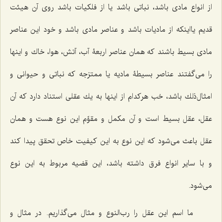
از انواع مادى باشد، نباتى باشد یا از فلكیات باشد روى آن هیئت
قدیم یااینكه از مادیات باشد و عناصر مادى باشد و خود این عناصر
مادى بسیط باشند كه همان عناصر اربعۀ آب، آتش، هوا، خاك و اینها
را مى‌گفتند عناصر بسیطۀ‌ مادیه یا ممتزجه كه نباتى و حیوانى و
امثال‌ذلك باشد، خب هركدام از اینها به یك عقلى استناد دارد كه آن
عقل، عقل بسیط است و آن مكمل و مقوِّم این نوع هست و همان
عقل باعث مى‌شود كه این نوع به این كیفیت خاص تحقق پیدا كند
و با سایر انواع فرق داشته باشد، این قضیه مربوط به این نوع
مى‌شود.
ما اسم این عقل را رب‌النوع و مثال مى‌گذاریم. در مثال و