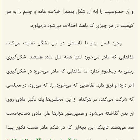
و آن خصوصیت را [به آن شکل بدهد]. خلاصه ماده و جسم را به هر
كیفیت در هر چیزى كه باعث اختلاف مى‌شود دربیاورد.
وجود فصل بهار با تابستان در این تشكّل تفاوت مى‌كند،
غذاهایى كه مادر مى‌خورد اینها همه علل ماده هستند. شكل‌گیرى
ربطى به رب‌النوع ندارد اما غذاهایى كه مادر مى‌خورد در شكل‌گیرى
[اثر دارد] و فرق دارد. غذاهایى كه مى‌خورد، راه كه مى‌رود، در مجالسى
كه شركت مى‌كند، در هركدام از این مجلس‌ها یك تأثیر مادى روى
آن بدن گذاشته مى‌شود و همین‌طور هزارها علل مادى دست‌به‌دست
هم مى‌دهند تااینكه این بچه‌اى كه در شكم مادر هست تكوّن پیدا