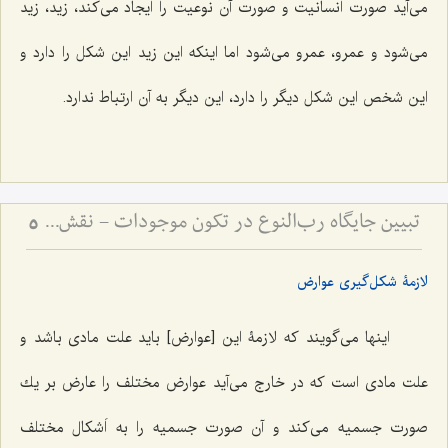
مى‌آید صورت انسانیت و صورت آن نوعیت را ایجاد مى‌كند، زید، زید
مى‌شود و عمرو، عمرو مى‌شود اما اینكه این زید این شكل را دارد و
این شخص این شكل دیگر را دارد، این دیگر به آن ارتباط ندارد.
تبیین جایگاه رب‌النوع در تکون موجودات - نقش عقل مجرد در تحقق و تمایز انواع مادی
5
لازمۀ شکل‌گیری عوارض
اینها مى‌گویند که لازمۀ این [عوارض] باید علت مادى باشد و
علت مادى است كه در خارج مى‌آید عوارض مختلف را عارض بر یك
صورت جسمیه مى‌كند و آن صورت جسمیه را به اَشكال مختلف