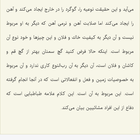
مى‌آید و این حقیقت نوعیه را، گوگرد را در خارج ایجاد مى‌كند و آهن
را ایجاد مى‌كند اما صلابت آهن و نرمى آهن كه دیگر به او مربوط
نیست و آن دیگر به كیفیت خاك و فلان و این چیزها و خود نوع آن
مربوط است. اینكه حالا فرض كنید گچ سمنان بهتر از گچ قم و
كاشان و فلان است، آن دیگر به آن رب‌النوع كارى ندارد و آن مربوط
به خصوصیات زمین و فعل و انفعالاتى است كه در آنجا انجام گرفته
است. این مربوط به آن است. این كلام علامه طباطبایى است كه
دفاع از این افراد مشائیین بیان مى‌كند.