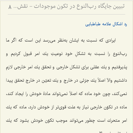
تبیین جایگاه رب‌النوع در تکون موجودات - نقش عقل مجرد در تحقق و تمایز انواع مادی
8
رد اشکال علامه طباطبایی
ایرادى كه نسبت به ایشان به‌نظر مى‌رسد این است كه اگر ما
رب‌النوع را نسبت به تشكلِ خود نوعیتِ یك امر قبول كردیم و
پذیرفتیم و یك عقلى براى تشكل خارجى و تحقق یك امر خارجى لازم
داشتیم والاّ اصلاً یك جزئى در خارج و یك تعیّن در خارج تحقق پیدا
نمى‌كند، چون خود ماده كه اصلاً نمى‌تواند مادۀ خودش را ایجاد كند،
ماده در تكوّن خارجى نیاز به علت قوى‌تر از خودش دارد، ماده كه یك
امر متحرك است چطور مى‌تواند موجب تكوّن خودش بشود كه یك