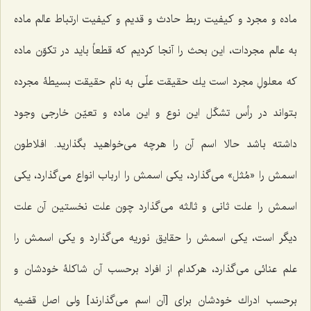
ماده و مجرد و كیفیت ربط حادث و قدیم و كیفیت ارتباط عالم ماده
به عالم مجردات، این بحث را آنجا كردیم كه قطعاً باید در تكوّن ماده
كه معلولِ مجرد است یك حقیقت علّى به نام حقیقت بسیطۀ مجرده
بتواند در رأس تشكّل این نوع و این ماده و تعیّن خارجى وجود
داشته باشد حالا اسم آن را هرچه مى‌خواهید بگذارید. افلاطون
اسمش را «مُثل» مى‌گذارد، یكى اسمش را ارباب انواع مى‌گذارد، یكى
اسمش را علت ثانى و ثالثه مى‌گذارد چون علت نخستین آن علت
دیگر است، یكى اسمش را حقایق نوریه مى‌گذارد و یكى اسمش را
علم عنائى مى‌گذارد، هركدام از افراد برحسب آن شاكلۀ خودشان و
برحسب ادراك خودشان برای [آن اسم می‌گذارند] ولى اصل قضیه