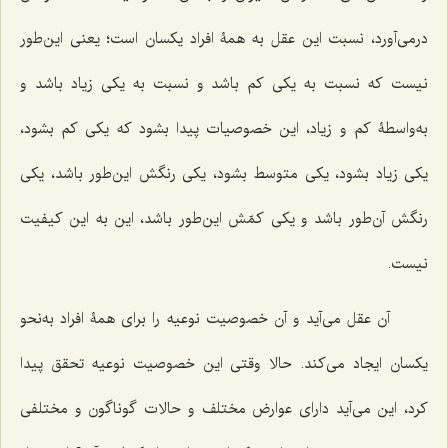
درمى‌آورد، نسبت این عقل به همۀ افراد یكسان است؛ یعنى این‌طور
نیست كه نسبت به یكى كم باشد و نسبت به یكى زیاد باشد و
به‌واسطۀ كم و زیاد، این خصوصیات پیدا بشود که یكى كم بشود،
یكى زیاد بشود، یكى متوسط بشود، یكى رنگش این‌طور باشد، یكى
رنگش آن‌طور باشد و یكى كمّش این‌طور باشد، این به این كیفیت
نیست.
آن عقل مى‌آید و آن خصوصیت نوعیه را براى همۀ افراد به‌نحو
یكسان ایجاد مى‌كند. حالا وقتى این خصوصیت نوعیه تحقق پیدا
كرد، این مى‌آید داراى عوارض مختلف و حالات گوناگون و مختلفى