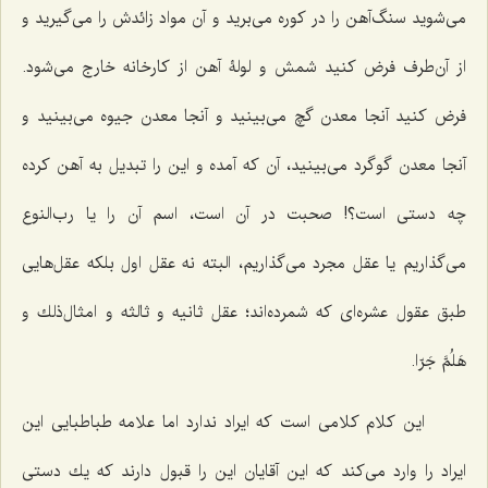
مى‌شوید سنگ‌آهن را در كوره مى‌برید و آن مواد زائدش را مى‌گیرید و
از آن‌طرف فرض كنید شمش و لولۀ آهن از كارخانه خارج مى‌شود.
فرض كنید آنجا معدن گچ مى‌بینید و آنجا معدن جیوه مى‌بینید و
آنجا معدن گوگرد مى‌بینید، آن كه آمده و این را تبدیل به آهن كرده
چه دستى است؟! صحبت در آن است، اسم آن را یا رب‌النوع
مى‌گذاریم یا عقل مجرد مى‌گذاریم، البته نه عقل اول بلكه عقل‌هایی
طبق عقول عشره‌اى كه شمرده‌اند؛ عقل ثانیه و ثالثه و امثال‌ذلك
و
هَلُمَّ جَرّا
.
این كلام كلامى است که ایراد ندارد اما علامه طباطبایى این
ایراد را وارد مى‌كند كه این آقایان این را قبول دارند كه یك دستى