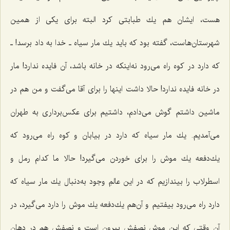
هست، ایشان هم یك طبابتى كرد البته براى یكى از همین
شهرستان‌هاست، گفته بود كه باید یك مار سیاه ـ خدا به داد برسد! ـ
كه دارد در كوه راه مى‌رود نه‌اینكه در خانه باشد، آن فایده ندارد! مار
در خانه فایده ندارد! حالا داشت اینها را براى آقا مى‌گفت و من هم در
ماشین داشتم گوش مى‌دادم، داشتیم براى عكس‌بردارى به طهران
مى‌آمدیم. یك مار سیاه كه دارد در بیابان و كوه راه مى‌رود که
یك‌دفعه یك موش را براى خوردن مى‌گیرد! حالا ما كدام رمل و
اسطرلاب را بیندازیم كه در این عالمِ وجود به‌دنبال یك مار سیاه كه
دارد راه مى‌رود بیفتیم و آن‌هم یك‌دفعه یك موش را دارد مى‌گیرد، در
آن وقتى كه این موش نصفش بیرون است و نصفش هم در دهان