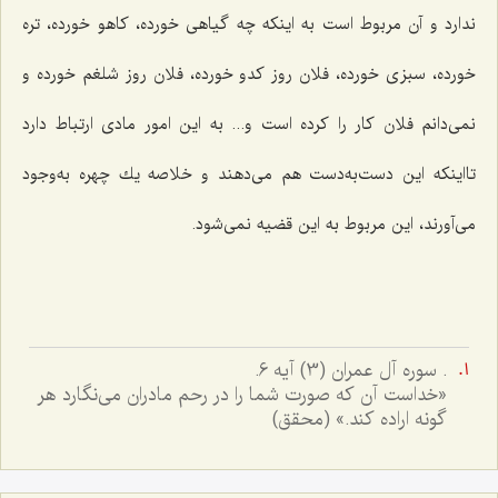
ندارد و آن مربوط است به اینكه چه گیاهى خورده، كاهو خورده، تره
خورده، سبزى خورده، فلان روز كدو خورده، فلان روز شلغم خورده و
نمى‌دانم فلان كار را كرده است و... به این امور مادى ارتباط دارد
تااینكه این دست‌به‌دست هم مى‌دهند و خلاصه یك چهره به‌وجود
مى‌آورند، این مربوط به این قضیه نمى‌شود.
. سوره آل عمران (3) آیه 6.
«خداست آن كه صورت شما را در رحم مادران مى‌نگارد هر
گونه اراده كند.» (محقق)