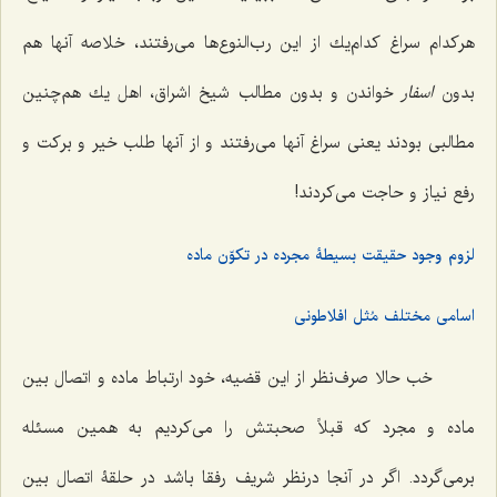
هركدام سراغ كدام‌یك از این رب‌النوع‌ها مى‌رفتند، خلاصه آنها هم
بدون
اسفار
خواندن و بدون مطالب شیخ اشراق، اهل یك هم‌چنین
مطالبى بودند یعنى سراغ آنها مى‌رفتند و از آنها طلب خیر و بركت و
رفع نیاز و حاجت مى‌كردند!
لزوم وجود حقیقت بسیطۀ مجرده در تکوّن ماده
اسامی مختلف مُثل افلاطونی
خب حالا صرف‌نظر از این قضیه، خود ارتباط ماده و اتصال بین
ماده و مجرد كه قبلاً صحبتش را مى‌كردیم به همین مسئله
برمى‌گردد. اگر در آنجا درنظر شریف رفقا باشد در حلقۀ اتصال بین