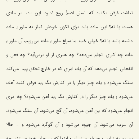
نباشد، فرض بكنید كه انسان اصلاً روح ندارد، این یك امر مادى
هست یا نه؟ این ماده باید براى تكوّن خودش نیاز به ماوراء ماده
داشته باشد یا نه؟ خیلى خب. ما سراغ ماوراء ماده مى‌رویم، آن ماوراء
ماده چه كارى انجام مى‌دهد؟ چه هنرى از او برمى‌آید؟ چه فعل و
انفعالى انجام مى‌دهد كه آن یك امرى كه در خارج تحقق پیدا مى‌كند
سنگ می‌شود و یك چیز دیگر را در كنارش بگذارید فرض کنید آهك
مى‌شود و یك چیز دیگر را در كنارش بگذارید آهن مى‌شود؟ چه امرى
انجام مى‌شود كه این آهن مى‌شود، آن گچ مى‌شود، آن سنگ مى‌شود،
آن سرب مى‌شود، آن جیوه مى‌شود و آن گوگرد مى‌شود و ... حالا
برسیم به نبات و حیوان و انسان و اینها که سر جاى خود هستند. چه