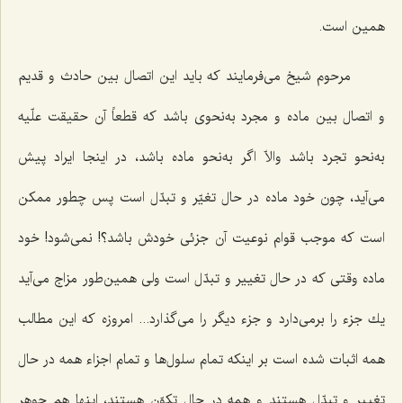
همین است.
مرحوم شیخ مى‌فرمایند كه باید این اتصال بین حادث و قدیم
و اتصال بین ماده و مجرد به‌‌نحوى باشد كه قطعاً آن حقیقت علّیه
به‌نحو تجرد باشد والاّ اگر به‌نحو ماده باشد، در اینجا ایراد پیش
مى‌آید، چون خود ماده در حال تغیّر و تبدّل است پس چطور ممكن
است كه موجب قوام نوعیت آن جزئى خودش باشد؟! نمى‌شود! خود
ماده وقتى كه در حال تغییر و تبدّل است ولی همین‌طور مزاج مى‌آید
یك جزء را برمى‌دارد و جزء دیگر را مى‌گذارد... امروزه كه این مطالب
همه اثبات شده است بر اینكه تمام سلول‌ها و تمام اجزاء همه در حال
تغییر و تبدّل هستند و همه در حال تكوّن هستند، اینها هم جوهر