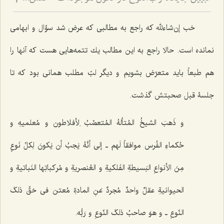
2
خب إن‌شاءلله كه راجع به مطالبى كه عرض شد سؤال و ابهامى
نمانده است. حالا راجع به این مطالب یك تتمه‌هایى هست كه آنها را
هم طبعاً باید متعرّض بشویم و دیگر لبّ مطلب همانى بود كه تا
جلسۀ قبل صحبتش گذشت.
و ذَهبَ الشیخُ المُتألهُ المُتعصِّبُ لِأفلاطون و مُعلمیهِ و
حُکماءِ الفُرس موافقاً لَهم ـ إلى أنَّهُ یَجبُ أن یَکونَ لِکلِّ نَوعٍ
مِنَ الأنواعِ البَسیطةِ الفَلکیةِ و العُنصریةِ و مُرکباتِها النَباتیةِ و
الحیوانیةِ عقلٌ واحدٌ مُجردٌ عَنِ المادةِ مُعتن فی حَقِّ ذلکَ
النّوعِ ـ و هوَ صاحبُ ذلکَ النّوعِ و رَبُّه‌.