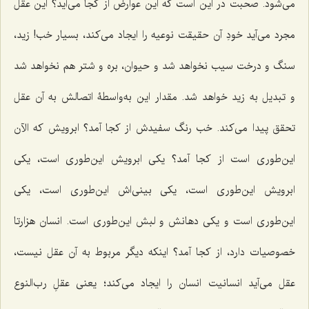
مى‌شود. صحبت در این است كه این عوارض از كجا مى‌آید؟ این عقل
مجرد مى‌آید خودِ آن حقیقت نوعیه را ایجاد مى‌كند، بسیار خب! زید،
سنگ و درخت سیب نخواهد شد و حیوان، بره و شتر هم نخواهد شد
و تبدیل به زید خواهد شد. مقدار این به‌واسطۀ اتصالش به آن عقل
تحقق پیدا مى‌كند. خب رنگ سفیدش از كجا آمد؟ ابرویش كه الآن
این‌طورى است از كجا آمد؟ یكى ابرویش این‌طورى است، یكى
ابرویش این‌طورى است، یكى بینى‌اش این‌طورى است، یكى
این‌طورى است و یكى دهانش و لبش این‌طوری است. انسان هزارتا
خصوصیات دارد، از كجا آمد؟ اینكه دیگر مربوط به آن عقل نیست،
عقل مى‌آید انسانیت انسان را ایجاد مى‌كند؛ یعنى عقلِ رب‌النوع