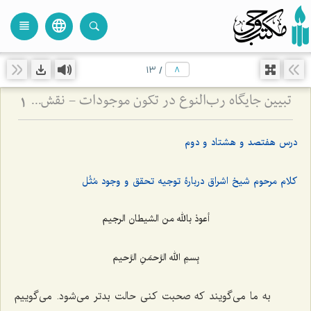
language
view_headline
close
search
13
/
تبیین جایگاه رب‌النوع در تکون موجودات - نقش عقل مجرد در تحقق و تمایز انواع مادی
1
درس هفتصد و هشتاد و دوم
كلام مرحوم شیخ اشراق دربارۀ توجیه تحقق و وجود مُثُل
أعوذ بالله من الشیطان الرجیم
بِسمِ الله الرَّحمَنِ الرَّحیم‌
به ما مى‌گویند که صحبت كنی حالت بدتر مى‌شود. مى‌گوییم