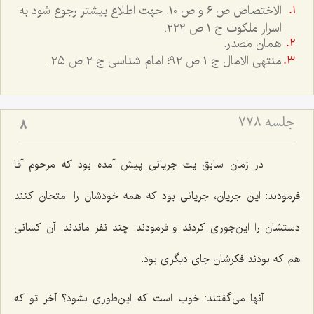
الاختصاص ص ٦ و ص ١٠. حهت اطلاع بيشتر رجوع شود به
اسرار ملکوت ج ١ ص ٢٢٢.
همان مصدر.
منتهى الامال ج ١ ص ٩٢؛ امام شناسى ج ٢ ص ٢٥.
جلسه ۷۷۸
8
در زمان سابق یك جریانی پیش آمده بود كه مرحوم آقا
فرمودند: این جریان، جریانی بود كه همه خودشان را امتحان كنند
دستشان را این‌جوری كردند و فرمودند: چند نفر ماندند. آن كسانی
هم كه بودند فكرشان جای دیگری بود.
آنها می‌گفتند: خوب است كه این‌طوری بشود؟ آخر تو كه