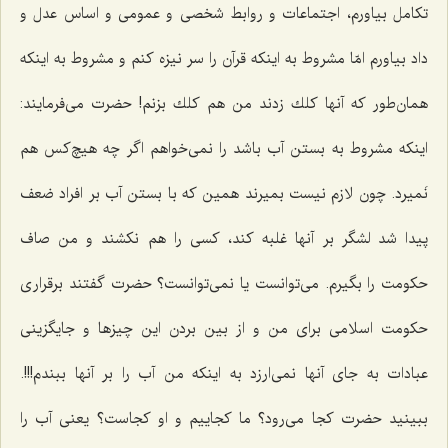
تكامل بیاورم، اجتماعات و روابط شخصی و عمومی و اساس عدل و
داد بیاورم امّا مشروط به اینكه قرآن را سر نیزه كنم و مشروط به اینكه
همان‌طور كه آنها كلك زدند من هم كلك بزنم! حضرت می‌فرمایند:
اینكه مشروط به بستن آب باشد را نمی‌خواهم اگر چه هیچ‌كس هم
نَمیرد. چون لازم نیست بمیرند همین كه با بستن آب بر افراد ضعف
پیدا شد لشگر بر آنها غلبه كند، كسی را هم نكشند و من صاف
حكومت را بگیرم. می‌توانست یا نمی‌توانست؟ حضرت گفتند برقراری
حكومت اسلامی برای من و از بین بردن این چیزها و جایگزینی
عبادات به جای آنها نمی‌ارزد به اینكه من آب را بر آنها ببندم!!!.
ببینید حضرت كجا می‌رود؟ ما كجاییم و او كجاست؟ یعنی آب را