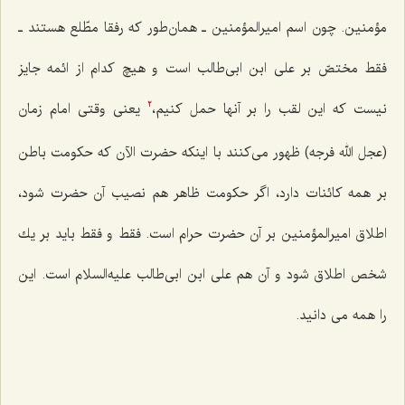
مؤمنین. چون اسم امیرالمؤمنین ـ همان‌طور كه رفقا مطّلع هستند ـ
فقط مختصّ بر علی ابن ابی‌طالب است و هیچ كدام از ائمه جایز
نیست كه این لقب را بر آنها حمل كنیم،
یعنی وقتی امام زمان
2
(عجل الله فرجه) ظهور می‌كنند با اینكه حضرت الآن كه حكومت باطن
بر همه كائنات دارد، اگر حكومت ظاهر هم نصیب آن حضرت شود،
اطلاق امیرالمؤمنین بر آن حضرت حرام است. فقط و فقط باید بر یك
شخص اطلاق شود و آن هم علی ابن ابی‌طالب علیه‌السلام است. این
را همه می دانید.