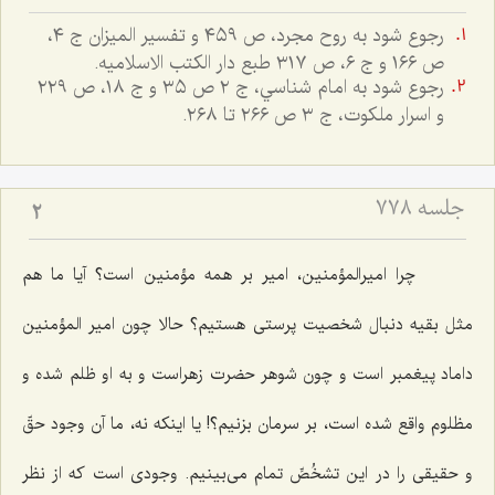
رجوع شود به روح مجرد، ص ٤٥٩ و تفسير الميزان ج ٤،
ص ١٦٦ و ج ٦، ص ٣١٧ طبع دار الکتب الاسلاميه.
رجوع شود به امام شناسي، ج ٢ ص ٣٥ و ج ١٨، ص ٢٢٩
و اسرار ملکوت، ج ٣ ص ٢٦٦ تا ٢٦٨.
جلسه ۷۷۸
2
چرا امیرالمؤمنین، امیر بر همه مؤمنین است؟ آیا ما هم
مثل بقیه دنبال شخصیت پرستی هستیم؟ حالا چون امیر المؤمنین
داماد پیغمبر است و چون شوهر حضرت زهراست و به او ظلم شده و
مظلوم واقع شده است، بر سرمان بزنیم؟! یا اینكه نه، ما آن وجود حقّ
و حقیقی را در این تشخُصِّ تمام می‌بینیم. وجودی است كه از نظر