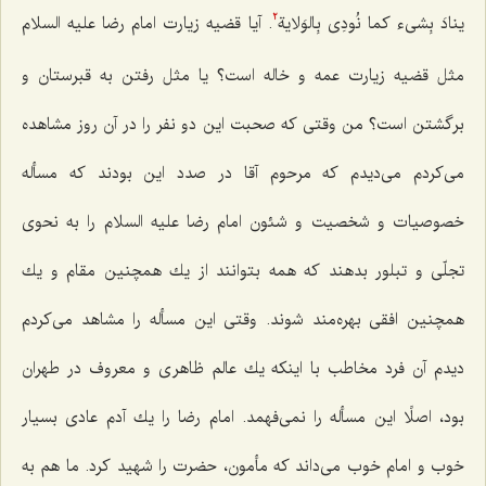
ینادَ بِشیء کما نُودِی بِالوَلایة
.
آیا قضیه زیارت امام رضا علیه السلام
2
مثل قضیه زیارت عمه و خاله است؟ یا مثل رفتن به قبرستان و
برگشتن است؟ من وقتی كه صحبت این دو نفر را در آن روز مشاهده
می‌كردم می‌دیدم كه مرحوم آقا در صدد این بودند كه مسأله
خصوصیات و شخصیت و شئون امام رضا علیه السلام را به نحوی
تجلّی و تبلور بدهند كه همه بتوانند از یك همچنین مقام و یك
همچنین افقی بهره‌مند شوند. وقتی این مسأله را مشاهد می‌كردم
دیدم آن فرد مخاطب با اینكه یك عالم ظاهری و معروف در طهران
بود، اصلًا این مسأله را نمی‌فهمد. امام رضا را یك آدم عادی بسیار
خوب و امام خوب می‌داند كه مأمون، حضرت را شهید كرد. ما هم به