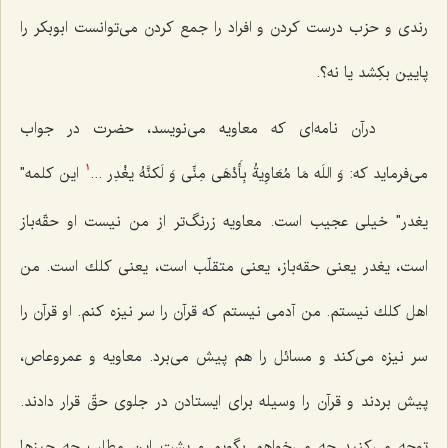
رندی و حزب درست كردن و افراد را جمع كردن می‌توانست ابوبكر را
پایین بكِشد یا نه؟.
درآن نامه‌ای كه معاویه می‌نویسد، حضرت در جواب
می‌فرماید كه:
وَ اللَه مَا مُعَاوِیةُ بِأَدْهَی مِنِّی وَ لَکنَّهُ یغْدِر ...
این كلمه"
1
یغدر" خیلی عجیب است. معاویه زرنگ‌تر از من نیست او حقّه‌باز
است، یغدر یعنی حقه‌باز، یعنی متقلّب است، یعنی كلك است. من
اهل كلك نیستم. من آدمی نیستم كه قرآن را سر نیزه كنم. او قرآن را
سر نیزه می‌كند و مسائل را هم پیش می‌برد. معاویه و عمروعاص،
پیش بردند و قرآن را وسیله برای ایستادن در جلوی حقّ قرار دادند.
توجه می‌كنید چه می‌خواهم بگویم و پشت این مطلب چه چیزها