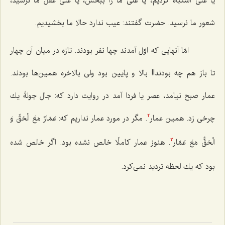
یا علی اشتباه كردیم، یا علی ما را ببخش، یا علی عقل ما نرسید،
شعور ما نرسید. حضرت گفتند: عیب ندارد حالا ما بخشیدیم.
امّا آنهایی كه اوّل آمدند چها نفر بودند. تازه در میان آن چهار
تا باز هم چه بودند!! بالا و پایین بود ولی بالاخره همین‌ها بودند.
عمار صبح نیامد، عصر یا فردا آمد در روایت دارد كه:
جال جولةً
یك
چرخی زد. همین عمار
. مگر در مورد عمار نداریم كه:
عَمّارٌ مَعَ الْحَقِّ وَ
2
الْحَقٌّ مَعَ عَمّار
.
هنوز عمار كاملًا خالص نشده بود. اگر خالص شده
3
بود كه یك لحظه تردید نمی‌كرد.