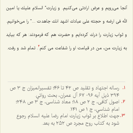
آنجا می‌رویم و عرض ارادتی می‌كنیم. و زیارت" السلام علیك یا امین
الله فی ارضه و حجته علی عبادك اشهد انك جاهدت ..." را می‌خوانیم.
و ثواب زیارت را درك كرده‌ایم و حضرت هم كه فرمودند: هر كه بیاید
به زیارت من، من در قیامت او را شفاعت می كنم
. تمام شد و رفت.
3
رساله اجتهاد و تقليد ص ٤٢ تا ٤٦؛ تفسيرالميزان ج ٣ ص
٣٩٤ ذيل آيه ٩٦- ٦٧ آل عمران، بحث روائي.
اصول کافى، ج ٢ ص ١٨؛ معاد شناسى، ج ٣ ص ٢٤٨؛
امام شناسي، ج ١ ص ١٤١.
جهت اطلاع بر ثواب زيارت امام رضا عليه السلام رجوع
شود به کتاب روح مجرد ص ٢٥٢ به بعد.