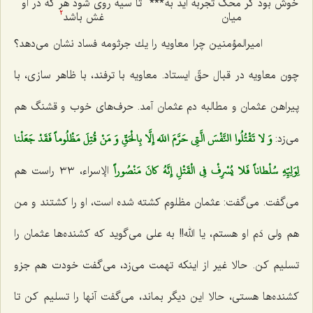
خوش بود گر محک تجربه آید به
***
تا سیه روی شود هر که در او
میان‌
غش باشد
2
امیرالمؤمنین چرا معاویه را یك جرثومه فساد نشان می‌دهد؟
چون معاویه در قبال حقّ ایستاد. معاویه با ترفند، با ظاهر سازی، با
پیراهن عثمان و مطالبه دم عثمان آمد. حرف‌های خوب و قشنگ هم
وَ لا تَقْتُلُوا النَّفْسَ الَّتِي حَرَّمَ اللَه إِلَّا بِالْحَقِّ وَ مَنْ قُتِلَ مَظْلُوماً فَقَدْ جَعَلْنا
می‌زد:
لِوَلِيِّهِ سُلْطاناً فَلا يُسْرِفْ فِي الْقَتْلِ إِنَّهُ كانَ مَنْصُوراً
الإسراء، ٣٣ راست هم
می‌گفت. می‌گفت: عثمان مظلوم كشته شده است، او را كشتند و من
هم ولی دَم او هستم، یا الله!! به علی می‌گوید كه كشنده‌ها عثمان را
تسلیم كن. حالا غیر از اینكه تهمت می‌زد، می‌گفت خودت هم جزو
كشنده‌ها هستی، حالا این دیگر بماند، می‌گفت آنها را تسلیم كن تا