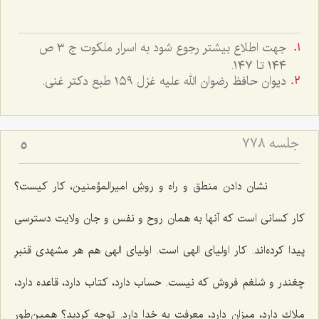
جهت اطلاع بيشتر رجوع شود به اسرار ملکوت ج ٣ ص
١٤٤ تا ١٤٧.
ديوان حافظ رضوان الله عليه غزل ١٥٩ طبع دکتر غنى.
جلسه ۷۷۸
5
نشان دادن منطق و راه و روشِ امیرالمؤمنین، كار كیست؟
كار كسانی است كه آنها به همان روح و نفس و جان ولایت دسترسی
پیدا كرده‌اند. كار اولیای الهی است. اولیای الهی هم هر مشهدی قنبرِ
چغندر و شلغم فروش كه نیست. حساب دارد، كتاب دارد، قاعده دارد،
ملاك دارد، میزان دارد، معرفت به خدا دارد. توجه كردید؟ همین‌طور