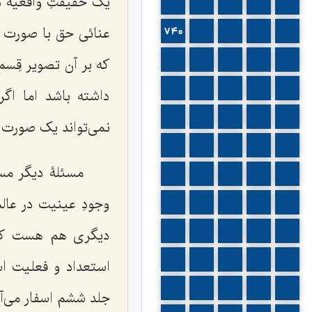
یک حقیقتِ واقعیه د
735
734
733
732
731
عنائى حق با صورت ع
740
739
738
737
736
745
744
743
742
741
که بر آن تصویر قِسم
750
749
748
747
746
داشته باشد اما اگ
755
754
753
752
751
نمى‌تواند یک صورت 
760
759
758
757
756
مسئلۀ دیگر مس
765
764
763
762
761
وجودِ عینیت در عا
770
769
768
767
766
775
774
773
772
771
دیگرى هم هست که م
780
779
778
777
776
استعداد و فعلیت ا
785
784
783
782
781
جلد ششم اسفار مى‌آی