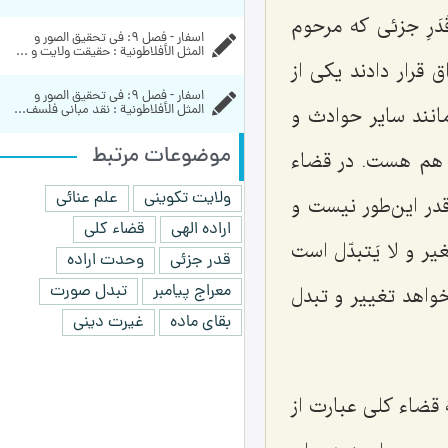
َرِ جزئى که مرحوم
اسفار - فصل 9: في تحقيق الصور و 
المثل الأفلاطونية : حقیقت ولایت و ...
 قرار دادند یکى از
اسفار - فصل 9: في تحقيق الصور و 
انند سایر حوادث و
المثل الأفلاطونية : نقد مبانی فلسف...
موضوعات مرتبط
ى هم هست. در قضاء
ولایت تکوینی
علم عنائی
قدر این‌طور نیست و
اراده الهی
قضاء کلی
غیر و لا یَتبدّل
است
قدر جزئی
وحدت اراده
معراج پیامبر
تبدل صورت
واهد تغییر و تبدل
بقای ماده
غیرت دینی
قضاء کلى عبارت از