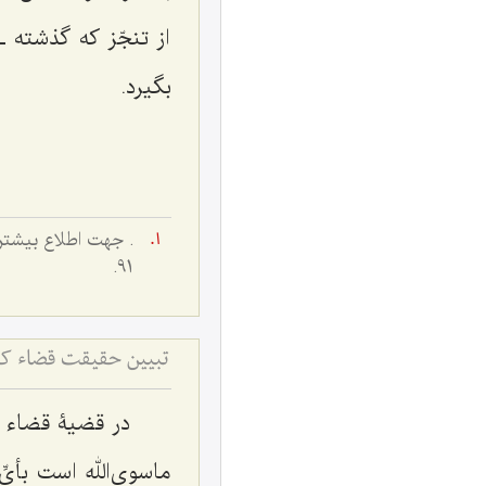
از تنجّز که گذشته
بگیرد.
. جهت اطلاع بیشتر
91.
تبیین حقیقت قضاء کلی
در قضیۀ قضاء 
ماسوى‌الله است بأىّ