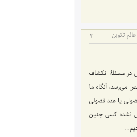
عالم تکوین
2
ش در مسئلۀ انکشاف
 مى‌رسد، آنگاه ما
ولى یا عقد فضولى
حال نشده کسی چنین
م...