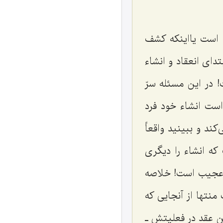
 است یااینکه کشف
اى انعقاد و انشاء
 در این مسئله سرّ
است انشاء خود فرد
ند و ببینید واقعاً
ه انشاء را دیگری
ى عجیب است! خلاصه
تها از آنجایى که
ین عقد در فعلیتش ـ