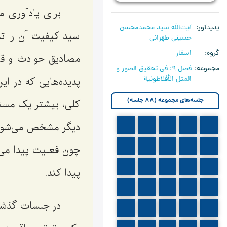
براى یادآوری م
پدیدآور
آیت‌اللَه سید محمدمحسن
سید کیفیت آن را ترس
حسینی طهرانی
گروه
اسفار
مصادیق حوادث و قضا
مجموعه
فصل 9: في تحقيق الصور و
المثل الأفلاطونية
پدیده‌هایى که در ا
جلسه‌های مجموعه (88 جلسه)
کلى، بیشتر یک مسئله
دیگر مشخص مى‌شود 
710
709
708
707
706
715
714
713
712
711
چون فعلیت پیدا مى‌
720
719
718
717
716
پیدا کند.
725
724
723
722
721
در جلسات گذشته
730
729
728
727
726