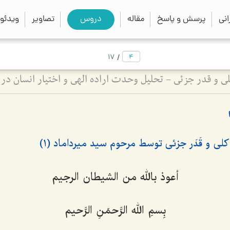
close
search
نی
پرسش و پاسخ
مقاله
دروس
تصاویر
ویدئو
/
17
 و قدر جزئی - تحلیل وحدت اراده الهی و اختیار انسان در 
ى و قَدَر جزئى‌ توسط مرحوم سید میرداماد (1)
أعوذ بالله من الشیطان الرجیم
بِسمِ الله الرَّحمَنِ الرَّحیم