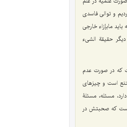
صورت علمیه در علم
دیم و توالى فاسدى
باید مابإزاء خارجى
یگر حقیقة الشى‌ء
 که در صورت عدم
تنع است و چیزهاى
رد، مسئله، مسئلۀ
 است که صحبتش در