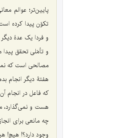
پایین‌تر؛ عوالم معا
تکوّن پیدا کرده است
و فردا یک عدۀ دیگر 
و تأمّلى تحقق پیدا 
مصالحى است که نمى‌تو
هفتۀ دیگر انجام بده
که فاعل در انجام آن
هست و نمى‌گذارد، ما
چه مانعى براى انجاز 
وجود دارد؟! هیچ! هی