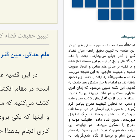
790
789
788
787
786
793
792
791
تبیین حقیقت قضاء کلی
توضیحات
آیت‌الله سید محمدمحسن حسینی طهرانی در
این جلسه به تبیین دقیق رابطه میان قضاء
علم عنائى، عین قَدَر
کلی و قدر جزئی می‌پردازند. بحث با نقد
دیدگاه‌های رایج در ترسیم این مسئله آغاز شده
و با تکیه بر مبانی علم عنائی و اتحاد صورت
علمیه با عینیت خارجی، به این نتیجه می‌رسد
در این قضیه عر
که تمام ماسوی‌الله به اراده واحده الهی تحقق
یافته‌اند. در ادامه، با حل مشکل ربط حادث به
است؛ در مقام انکشا
قدیم، این نکته تبیین می‌شود که زمان امری
اعتباری است و در ذات باری‌تعالی راه ندارد.
استاد با عبور از دوگانگی‌های کاذب میان ماده
کشف مى‌کنیم که مس
و مجرد، به تحلیل کیفیت معراج پیامبر اکرم
(ص) و حضور عینی ایشان در عوالم مختلف
می‌پردازند و نشان می‌دهند که چگونه تبدل
و اینها که یکى برو
صورت‌ها، بدون فناء ماده، حقیقت موت و
معراج را تشکیل می‌دهد. در نهایت، این
کاری انجام بدهد!! حا
مباحث به ضرورت غیرت دینی نسبت به مقام
شامخ امام و پرهیز از نگاه مادی‌گرایانه به