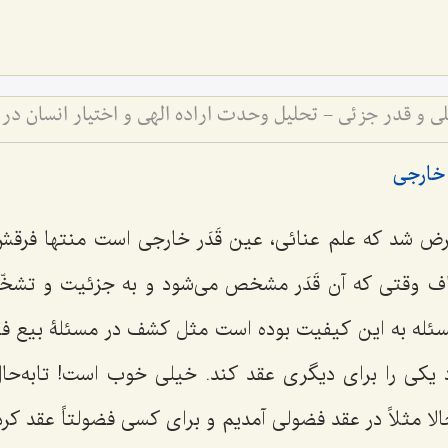
 و قدر جزئی - تحلیل وحدت اراده الهی و اختیار انسان در 
 خارجى
ض شد که علم عنائى، عین قَدَر خارجى است منتها فرق
ف وقتى که آن قَدَر مشخص مى‌شود و به جزئیت و تشخّص
ئله به این کیفیت بوده است مثل کشف در مسئلۀ بیع فض
د یکى را براى دیگرى عقد کند. خیلی خوب است! تابه‌
لا مثلاً در عقد فضولى آمدیم و براى کسى فضولتاً عقد کردی