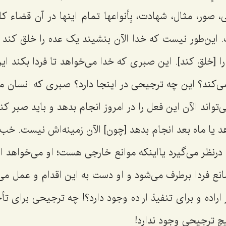
نى، صور، مثال، شهادت، بِأنواعها تمام اینها در آن قضاء 
. این‌طور نیست که خدا الآن بنشیند یک عده را خلق کند ب
را [خلق کند]. این صبرى که خدا مى‌خواهد تا فردا بکند ا
مى‌کند؟ این چه ترجیحى در اینجا دارد؟ صبرى که انسان مى
اند الآن این فعل را در امروز انجام بدهد و باید صبر کند
د یا ماه بعد انجام بدهد [چون] الآن زمینه‌اش نیست. خ
 درنظر مى‌گیرد یااینکه موانع خارجى هست؛ او مى‌خواهد ا
نع فردا برطرف مى‌شود و او دست به این اقدام و عمل مى‌ز
اراده و براى تنفیذ اراده وجود دارد؟! چه ترجیحى براى تأخیر
چ ترجیحى وجود ندارد!