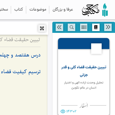
عرفا و بزرگان
موضوعات
کتاب
سخنرا
تبیین حقیقت قضاء کلی
740
درس هفتصد و چهلم
تبیین حقیقت قضاء کلی و قدر
ترسیم کیفیت قضاء کل
جزئی
تحلیل وحدت اراده الهی و اختیار
انسان در عالم تکوین
14302