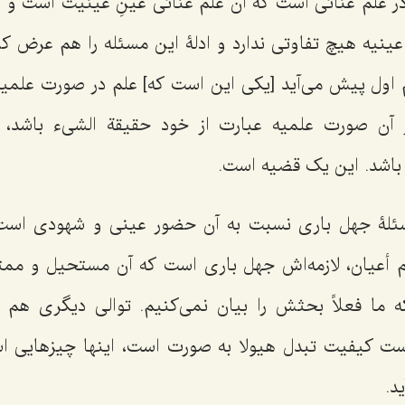
ر علم عنائى است که آن علم عنائى عینِ عینیت است و 
ینیه هیچ تفاوتى ندارد و ادلۀ این مسئله را هم عرض کر
 اول پیش مى‌آید [یکى این است که] علم در صورت علمیه 
ر آن صورت علمیه عبارت از خود حقیقة الشى‌ء باشد، د
باشد. این یک قضیه است.
ئلۀ جهل بارى نسبت به آن حضور عینى و شهودى است
لم أعیان، لازمه‌اش جهل بارى است که آن مستحیل و مم
ا فعلاً بحثش را بیان نمى‌کنیم. توالى دیگرى هم دا
ست کیفیت تبدل هیولا به‌ صورت است، اینها چیزهایى
د.