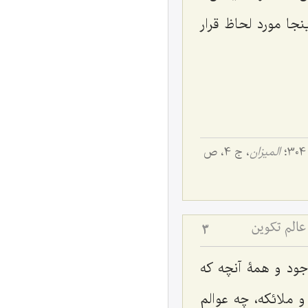
ا مورد لحاظ قرار
المیزان
، ج 4، ص
عالم تکوین
3
ود و همۀ آنچه که
و ملائکه، چه عوالم