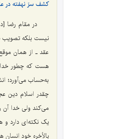
کشف سرّ نهفته در ع
در مقام رضا [
نیست بلکه تصویب فع
عقد ـ از همان موقع
هست که چطور خداوند
به‌حساب مى‌آورد؛ ان
چقدر اسلام دین عج
مى‌کند ولى خدا آن 
یک نکته‌اى دارد و 
بالأخره خود انسان ه