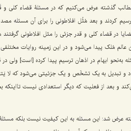
طالب گذشته عرض مى‌کنیم که در مسئلۀ قضاء کلى و قَد
یم کردند و بعد مُثُل افلاطونى را براى آن مسئله مصداق
یا در قضاء کلى و قدر جزئى را مثل افلاطونى گرفتند م
ین عالم مُلک پیدا مى‌شود و در این زمینه روایات مختلف
 به‌نحو ابهام در اذهان ترسیم پیدا کرده [است] ولى در 
و تبدیل به یک تشخّص و یک جزئیتى مى‌شود که
لا یَت
کند و بعد از فعلیت که دیگر استعدادى نیست تااینکه بخ
 عرض شد: این مسئله به این کیفیت نیست بلکه مسئلۀ 