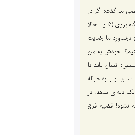
صی می‌گفت: اگر در
خیابان تصادف کنی و به یک زن بزنی و او را بیندازی این جرم دارد و باید دادگاه بروی (5 و... حالا
 درنیاورد ما رضایت
نیم؟! خودش به من
نی؛ انسان باید با
نسان او را به حبالۀ
یک دیه‌ای بدهد! در
ه نشود! قضیه فرق