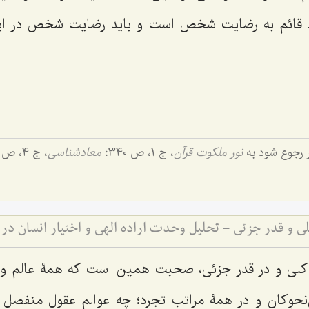
 ـ قائم به رضایت شخص است و باید رضایت شخص در اینج
 رجوع شود به
نور ملکوت قرآن
، ج 1، ص 340؛
معادشناسى
، ج 4، ص 304؛
 و قدر جزئی - تحلیل وحدت اراده الهی و اختیار انسان در 
کلى و در قدر جزئى، صحبت همین است که همۀ عالم وج
ِ‌نحو‌ٍکان و در همۀ مراتب تجرد؛ چه عوالم عقول منفصل 