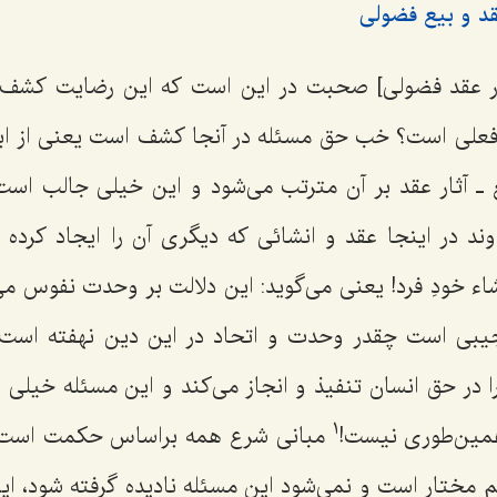
قد و بیع فضولی
در عقد فضولی] صحبت در این است که این رضایت کشف
لى است؟ خب حق مسئله در آنجا کشف است یعنى از ابتد
 ـ آثار عقد بر آن مترتب مى‌شود و این خیلى جالب است!
 در اینجا عقد و انشائى که دیگرى آن را ایجاد کرده 
شاء خودِ فرد! یعنى مى‌گوید: این دلالت بر وحدت نفوس مى‌ک
یبى است چقدر وحدت و اتحاد در این دین نهفته‌ است ک
را در حق انسان تنفیذ و انجاز مى‌کند و این مسئله خیل
1
همین‌طورى نیست!
مبانى شرع همه براساس حکمت است من
م مختار است و نمى‌شود این مسئله نادیده گرفته شود، ا