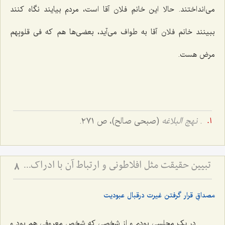
مى‌انداختند. حالا این خانمِ فلان آقا است، مردم بیایند نگاه کنند
ببینند خانم فلان آقا به طواف مى‌آید، بعضى‌ها هم که
فى قلوبِهم
مرض
هست.
.
نهج البلاغه
(صبحی صالح)، ص ٢٧١.
تبیین حقیقت مثل افلاطونی و ارتباط آن با ادراک - نقش تصرفات مثال در تحقق حقایق و افعال انسانی
8
مصداقِ قرار گرفتن غیرت درقبال عبودیت
در یک مجلسى بودم و از شخصى که شخص معروفى هم بود و