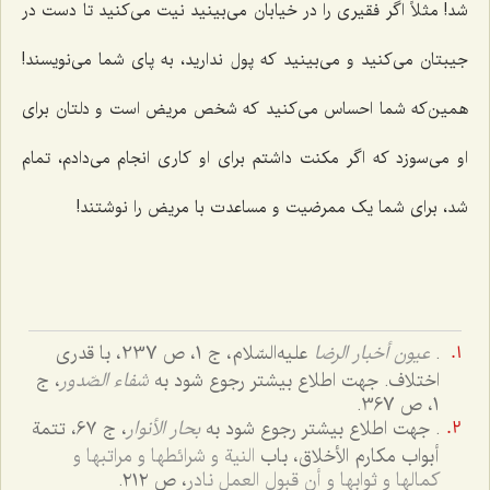
شد! مثلاً اگر فقیرى را در خیابان مى‌بینید نیت می‌کنید تا دست در
جیبتان مى‌کنید و مى‌بینید که پول ندارید، به پاى شما مى‌نویسند!
همین‌که شما احساس مى‌کنید که شخص مریض است و دلتان براى
او مى‌سوزد که اگر مکنت داشتم براى او کارى انجام مى‌دادم، تمام
شد، براى شما یک ممرضیت و مساعدت با مریض را نوشتند!
.
عیون أخبار الرضا
علیه‌السّلام، ج 1، ص 237، با قدری
اختلاف. جهت اطلاع بیشتر رجوع شود به
شفاء الصّدور
، ج
1، ص 367.
. جهت اطلاع بیشتر رجوع شود به
بحار الأنوار
، ج 6۷، تتمة
أبواب مکارم الأخلاق، باب
النیة و شرائطها و مراتبها و
کمالها و ثوابها و أن قبول العمل نادر
، ص ۲۱۲.