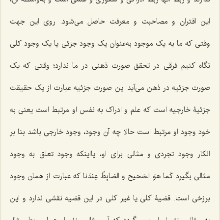
این اقتران و مصاحبت و معرفت حاصل مى‌شود. روى این جهت
وقتى که ما به یک موجود به‌عنوان یک وجود جزئى یا یک وجود کلى
نگاه کنیم فرقى در تحقق صورت ذهنى در ما ندارد؛ وقتى که یک
صورت جزئیه در ذهن مى‌آید این صورت جزئیه عبارت از یک حقیقت
جزئیۀ خارجیه است که علم و ادراک به نفس او مرتبط است یعنى به
خود وجود او مرتبط است حالا چه آن وجود، وجود خارجى باشد بنا بر
انکار وجود تجردى و مثالى براى او، یااینکه وجود تعلق به وجود
مثالى بگیرد
کَما هوَ الصَحیح و الضابِطُ عِندَنا
که عبارت از همان وجود
برزخی است. قضیۀ کلى یا غیر کلی در این قضیه نقشى ندارد و این