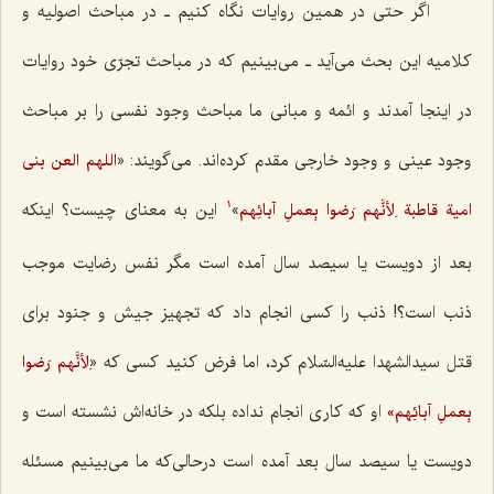
اگر حتى در همین روایات نگاه کنیم ـ در مباحث اصولیه و
کلامیه این بحث مى‌آید ـ مى‌بینیم که در مباحث تجرّى خود روایات
در اینجا آمدند و ائمه و مبانى ما مباحث وجود نفسى را بر مباحث
وجود عینى و وجود خارجی مقدم کرده‌اند. مى‌گویند: «
اللهم العن بنى
»
این به معناى چیست؟ اینکه
امیة قاطبة لِأنَّهم رَضوا بِعملِ آبائِهم
1
بعد از دویست یا سیصد سال آمده است مگر نفس رضایت موجب
ذنب است؟! ذنب را کسى انجام داد که تجهیز جیش و جنود براى
قتل سیدالشهدا علیه‌السّلام کرد، اما فرض کنید کسى که «
لِأنَّهم رَضوا
او که کارى انجام نداده بلکه در خانه‌اش نشسته است و
بِعملِ آبائِهم»
دویست یا سیصد سال بعد آمده است درحالى‌که ما مى‌بینیم مسئله