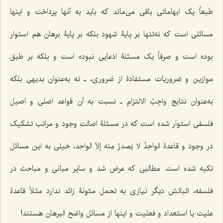
طبعاً یک ابهاماتى باقى مى‌ماند که باید به آنها پرداخت و اینها
مسائلى است که نه‌تنها بر پایۀ شهود بلکه بر پایۀ برهان هم استوار
بوده است و صرفاً یک مسئلۀ ادعایى نبوده است و بلکه بر طبق
موازین و ضروریات مستفادۀ از ضرورى، ـ نه به‌عنوان بدیهى بلکه
به‌عنوان نتایج
واجِبُ الالتزام ـ
نسبت به آن قواعد اصلى و اصیل
فلسفى استوار شده است که در مسئلۀ اصالت وجود و مراتب تشکیک
در وجود و قاعدۀ
الواحِدُ لا یَصدرُ مِنه إلاّ الواحِد
، خیلى به این مسائل
تکیه شده است. مطالبی که عرض شد و سایر مبانى و مباحث در
فلسفه، اثباتش دیگر نیازى به تحمل مئونۀ زائد ندارد مثلاً قاعدۀ
علیت یا استعداد و فعلیت و اینها از مسائل
واضح البرهان
هستند!