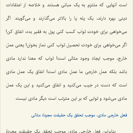
است آنهایی که ملتزم به یک مبانى هستند و خلاصه از اعتقادات
دینى بهره دارند، یک پله پا را بالاتر مى‌گذارند و مى‌گویند: اگر
مى‌خواهى براى خودت ثواب کسب کنی پول به فقیر بده، انفاق کن!
اگر مى‌خواهى براى خودت تحصیل ثواب کنى نماز بخوان! یعنى عمل
خارج، موجب ایجاد وجود مثالى است! ثواب که معنا ندارد مادى
باشد بلکه عمل خارجى ما عمل مادى است! انفاق یک عمل مادى
است که دست در جیب مى‌کنید و انفاق مى‌کنید و این یک عمل
مادی مى‌شود و ثوابى که بر این مترتب است دیگر مادى نیست.
فعل خارجى مادى، موجب تحقق یک حقیقت مجردۀ مثالى
بنابراین فعل خارجى مادى موجب تحقق یک حقیقت مجردۀ