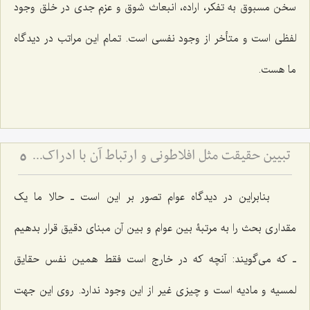
سخن مسبوق به تفکر، اراده، انبعاث شوق و عزم جدى در خلق وجود
لفظى است و متأخر از وجود نفسى است. تمام این مراتب در دیدگاه
ما هست.
تبیین حقیقت مثل افلاطونی و ارتباط آن با ادراک - نقش تصرفات مثال در تحقق حقایق و افعال انسانی
5
بنابراین در دیدگاه عوام تصور بر این است ـ حالا ما یک
مقدارى بحث را به مرتبۀ بین عوام و بین آن مبناى دقیق قرار بدهیم
ـ که مى‌گویند: آنچه که در خارج است فقط همین نفس حقایق
لمسیه و مادیه است و چیزى غیر از این وجود ندارد. روى این جهت