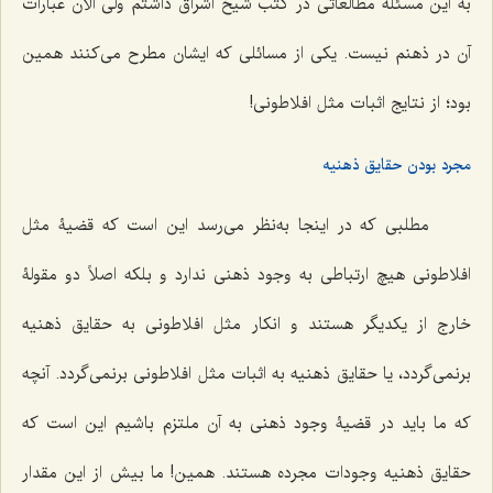
به این مسئله مطالعاتى در کتب شیخ اشراق داشتم ولى الآن عبارات
آن در ذهنم نیست. یکى از مسائلى که ایشان مطرح مى‌کنند همین
بود؛ از نتایج اثبات مثل افلاطونی!
مجرد بودن حقایق ذهنیه
مطلبى که در اینجا به‌نظر مى‌رسد این است که قضیۀ مثل
افلاطونى هیچ ارتباطى به وجود ذهنى ندارد و بلکه اصلاً دو مقولۀ
خارج از یکدیگر هستند و انکار مثل افلاطونى به حقایق ذهنیه
برنمى‌گردد، یا حقایق ذهنیه به اثبات مثل افلاطونى برنمى‌گردد. آنچه
که ما باید در قضیۀ وجود ذهنى به آن ملتزم باشیم این است که
حقایق ذهنیه وجودات مجرده هستند. همین! ما بیش از این مقدار