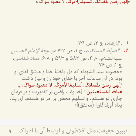
.»
«
إلَهى رِضىً بقَضائِکَ، تَسلیمًا لِأمرِکَ، لا مَعبودَ سِواکَ
2
.
الإرشاد
، ج ‌۲، ص ۱۲۱.
.
الصراط المستقیم
، ج ١، ص ٣٢؛
موسوعة الإمام الحسین
علیه‌السّلام، ج ٤، ص ٥٨٢ و ٥٩٣ و ٦٠٨.
معاد شناسی
،
ج ١، ص ٧٦:
«حضرت سیّد الشهداء که دل باختۀ خدا و عاشق لقاى او
بود، در آن ساعات آخر با خداى خود راز و نیاز داشت:
”
إلَهى رِضىً بقَضائِکَ، تَسلیمًا لِأمرِکَ، لا مَعبودَ سِواکَ، یا
!“ [خداوندا، راضی بر تقدیرات و بر فرمان
غیاثَ المُستَغیثینَ
جارى تو هستم، و تسلیم محض بر امر تو هستم، اى پناه
پناه آورندگان! (محقق)]»
تبیین حقیقت مثل افلاطونی و ارتباط آن با ادراک - نقش تصرفات مثال در تحقق حقایق و افعال انسانی
9