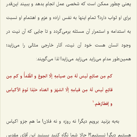
یعنى چطور ممکن است که شخصى عمل انجام بدهد و ببیند این‌قدر
براى او ثواب دارد؟ تمام اینها به نفس اراده و عزم و اهتمام او نسبت
به استدامه و استمرار آن مسئله برمى‌گردد و تا جایى که آن نیت در
وجود انسان هست خود آن نیت، آثار خارجى مثالى را مى‌زاید؛
همین‌طور مدام مى‌زاید مى‌زاید مى‌زاید! لذا مى‌گویند:
کم مِن صائِمٍ لَیسَ لَهُ مِن صیامِهِ إلّا الجوعُ و الظَّمَأُ و کم مِن
قائِمٍ لَیسَ لَهُ مِن قیامِهِ إلّا السَّهَرُ و العَناء حَبَّذا نَومُ الأکیاسِ
و إفطارُهُم.
1
به‌به بزنید برویم دیگر! نه روزه و نه فلان! ما هم جزو اکیاس
هستیم دیگر! نیستیم؟! حالا شما نگاه کنید ببینید این آقاى مقدس