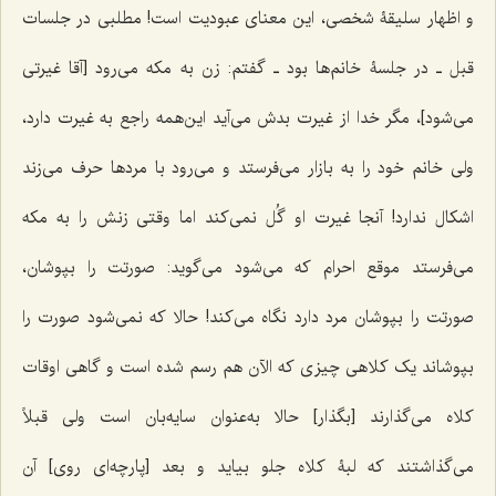
و اظهار سلیقۀ شخصی، این معناى عبودیت است! مطلبى در جلسات
قبل ـ در جلسۀ خانم‌ها بود ـ گفتم: زن به مکه مى‌رود [آقا غیرتی
می‌شود]، مگر خدا از غیرت بدش مى‌آید این‌همه راجع به غیرت دارد،
ولى خانم خود را به بازار مى‌فرستد و مى‌رود با مردها حرف می‌زند
اشکال ندارد! آنجا غیرت او گُل نمى‌کند اما وقتى زنش را به مکه
مى‌فرستد موقع احرام که مى‌شود مى‌گوید: صورتت را بپوشان،
صورتت را بپوشان مرد دارد نگاه مى‌کند! حالا که‌ نمى‌شود صورت را
بپوشاند یک کلاهی چیزى که الآن هم رسم شده است و گاهى اوقات
کلاه مى‌گذارند [بگذار] حالا به‌عنوان سایه‌بان است ولى قبلاً
مى‌گذاشتند که لبۀ کلاه جلو بیاید و بعد [پارچه‌اى روى] آن