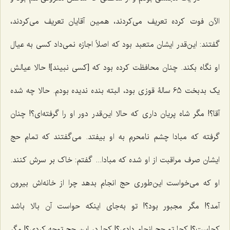
الآن فوت کرده تعریف مى‌کردند، همین آقایان تعریف مى‌کردند،
گفتند: این‌قدر ایشان متعبد بود که اصلاً اجازه نمى‌داد کسى به عیال
او نگاه بکند. چنان محافظت کرده بود که [کسی نبیند]! حالا عیالش
یک بدبخت 65 سالۀ قوزی بود، البته بنده ندیده بودم. حالا چه شده
آقا؟! مگر شاه پریان داری که حالا این‌قدر دور او را گرفته‌ای؟! چنان
گرفته که مبادا چشم نامحرم به او بیفتد. می‌گفتند که تمام حج
ایشان صرف مراقبت از او شده که مبادا... گفتم: خاک بر سرش کنند.
او که مى‌خواست این‌طوری حج انجام بدهد چرا از خانه‌اش بیرون
آمد؟! مگر مجبور بود؟! تو به‌جاى اینکه حواست آن بالا باشد
کجاست؟! کجا تو حج انجام دادی؟! کجا در این حج توجه کردی؟! مگر