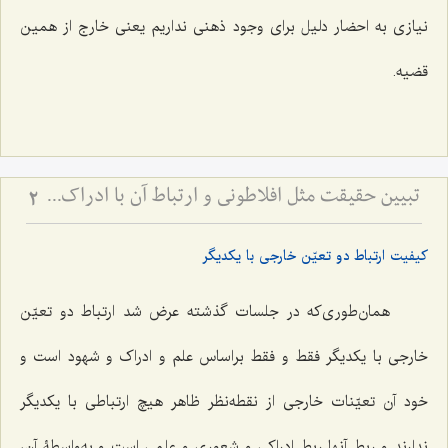
نیازى به احضار دلیل براى وجود ذهنى نداریم یعنى خارج از همین
قضیه.
تبیین حقیقت مثل افلاطونی و ارتباط آن با ادراک - نقش تصرفات مثال در تحقق حقایق و افعال انسانی
2
کیفیت ارتباط دو تعیّن خارجى با یکدیگر
همان‌طوری‌که در جلسات گذشته عرض شد ارتباط دو تعیّن
خارجى با یکدیگر فقط و فقط براساس علم و ادراک و شهود است و
خود آن تعیّنات خارجى از نقطه‌نظر ظاهر هیچ ارتباطى با یکدیگر
ندارند و ربط آنها ربط ادراکى و شعورى و علمى است و به‌واسطۀ آن،