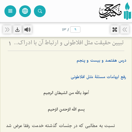
language
view_headline
close
search
13
/
تبیین حقیقت مثل افلاطونی و ارتباط آن با ادراک - نقش تصرفات مثال در تحقق حقایق و افعال انسانی
1
درس هفتصد و بیست و پنجم
رفع ابهامات مسئلۀ مُثل‌ افلاطونی
أعوذ بالله من الشیطان الرجیم
بِسمِ الله الرَّحمَنِ الرَّحیم
نسبت به مطالبى که در جلسات گذشته خدمت رفقا عرض شد