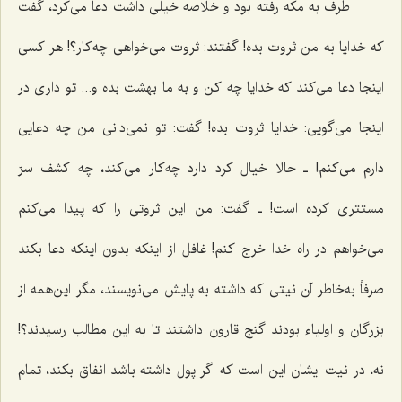
طرف به مکه رفته بود و خلاصه خیلى داشت دعا مى‌کرد، گفت
که خدایا به من ثروت بده! گفتند: ثروت مى‌خواهى چه‌کار؟! هر کسى
اینجا دعا مى‌کند که خدایا چه کن و به ما بهشت بده و... تو دارى در
اینجا مى‌گویى: خدایا ثروت بده! گفت: تو نمى‌دانى من چه دعایى
دارم مى‌کنم! ـ حالا خیال کرد دارد چه‌کار مى‌کند، چه کشف سرّ
مستترى کرده است! ـ گفت: من این ثروتى را که پیدا مى‌کنم
مى‌خواهم در راه خدا خرج کنم! غافل از اینکه بدون اینکه دعا بکند
صرفاً به‌خاطر آن نیتى که داشته به پایش مى‌نویسند، مگر این‌همه از
بزرگان و اولیاء بودند گنج قارون داشتند تا به این مطالب رسیدند؟!
نه، در نیت ایشان این است که اگر پول داشته باشد انفاق بکند، تمام