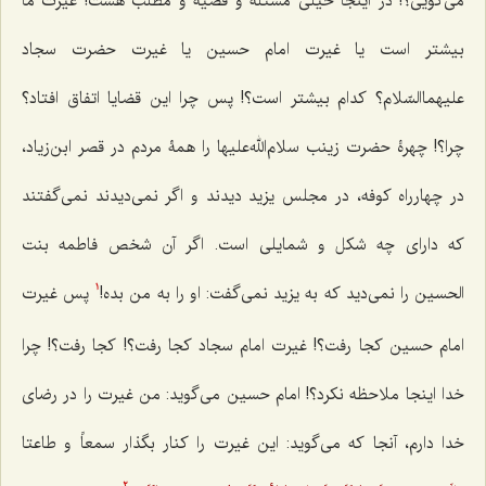
مى‌گویی؟! در اینجا خیلى مسئله و قضیه و مطلب هست! غیرت ما
بیشتر است یا غیرت امام حسین یا غیرت حضرت سجاد
علیهما‌السّلام؟ کدام بیشتر است؟! پس چرا این قضایا اتفاق افتاد؟
چرا؟! چهرۀ ‌حضرت زینب سلام‌الله‌علیها را همۀ مردم در قصر ابن‌زیاد،
در چهارراه کوفه، در مجلس یزید دیدند و اگر نمى‌دیدند نمى‌گفتند
که داراى چه شکل و شمایلى است. اگر آن شخص فاطمه بنت
الحسین را نمى‌دید که به یزید نمى‌گفت: او را به من بده!
پس غیرت
1
امام حسین کجا رفت؟! غیرت امام سجاد کجا رفت؟! کجا رفت؟! چرا
خدا اینجا ملاحظه نکرد؟! امام حسین مى‌گوید: من غیرت را در رضاى
خدا دارم، آنجا که مى‌گوید: این غیرت را کنار بگذار
سمعاً و طاعتا