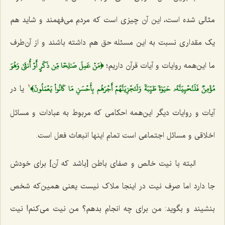
مثالى شده است، این آن چیزى است که مردم مى‌فهمند و شاید هم
یک مقدارى نسبت به این مسئله حق هم داشته باشند و از آن‌طرف
﴿مَنۡ عَمِلَ صَٰلِحٗا مِّن ذَكَرٍ أَوۡ أُنثَىٰ وَهُوَ
ما این‌همه روایات و آیات قرآن داریم؛
مُؤۡمِنٞ فَلَنُحۡيِيَنَّهُۥ حَيَوٰةٗ طَيِّبَةٗ وَلَنَجۡزِيَنَّهُمۡ أَجۡرَهُم بِأَحۡسَنِ مَا كَانُواْ يَعۡمَلُونَ﴾
یا در
1
آیات و روایات دیگر این‌همه احکامى که مربوط به عبادات و مسائل
اخلاقى و مسائل اجتماعى است تمام اینها انبعاث فعل است.
البته با نیت خالص و صفاى باطن [باشد که آن] براى خودش
جا دارد اما صرف نیت در اینجا ملاک نیست یعنى همین‌که شخص
بنشیند و بگوید: من برای چه انجام بدهم؟ من نیت مى‌کنم! نیت