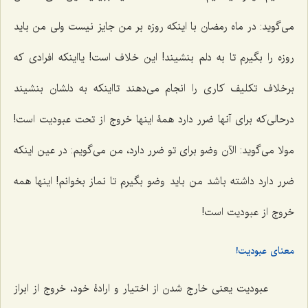
مى‌گوید: در ماه رمضان با اینکه روزه بر من جایز نیست ولى من باید
روزه را بگیرم تا به دلم بنشیند! این خلاف است! یااینکه افرادى که
برخلاف تکلیف کارى را انجام می‌دهند تااینکه به دلشان بنشیند
درحالى‌که براى آنها ضرر دارد همۀ اینها خروج از تحت عبودیت است!
مولا مى‌گوید: الآن وضو براى تو ضرر دارد، من مى‌گویم: در عین اینکه
ضرر دارد داشته باشد من باید وضو بگیرم تا نماز بخوانم! اینها همه
خروج از عبودیت است!
معنای عبودیت!
عبودیت یعنى خارج شدن از اختیار و ارادۀ خود، خروج از ابراز