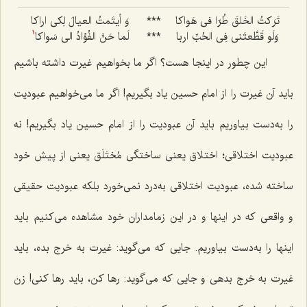
تَرَکتُ الخَلقَ طُرّا فى هَواکا
***
وَ أیتَمتُ العیالَ لِکى اراکا
وَلَو قَطَّعتَنى فِى الحُبِّ اربا
***
لَما حَنَّ الفُؤادُ الى سَواکا
1
این چطور در اینجا هست؟ اگر ما بخواهیم غیرت داشته باشیم
باید آن غیرت را از امام حسین یاد بگیریم! اگر ما مى‌خواهیم عبودیت
را به‌دست بیاوریم باید آن عبودیت را از امام حسین یاد بگیریم! نه
عبودیت اختلاقی؛ اختلاق یعنى ساختگی مُختَلَق یعنى از پیش خود
ساخته شده، عبودیت اختلاقى به‌درد نمى‌خورد بلکه عبودیت حقیقى
و واقعى که در اینها و در این زمامداران خود مشاهده مى‌کنیم باید
اینها را به‌دست بیاوریم. جایى که مى‌گوید: غیرت به خرج بده، باید
غیرت به خرج بدهی و جایى که مى‌گوید: رها کن، باید رها کنی! زن