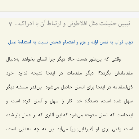
تبیین حقیقت مثل افلاطونی و ارتباط آن با ادراک - نقش تصرفات مثال در تحقق حقایق و افعال انسانی
7
ترتب ثواب به نفس اراده و عزم و اهتمام شخص نسبت به استدامۀ عمل
وقتى که این‌طور هست حالا دیگر چرا انسان بخواهد به‌دنبال
مقدماتش بگردد؟! دیگر مقدمات در اینجا نتیجه ندارد، خود
ذی‌المقدمه در اینجا براى انسان حاصل مى‌شود. این‌قدر مسئله دیگر
سهل شده است، دستگاه خدا کار را سهل و آسان کرده است و
اینجاست که انسان متوجه مى‌شود که این آثارى که بر اعمال بار شده
است وقتى براى او [غیرقابل‌باور] مى‌آید این به چه معنایى است،