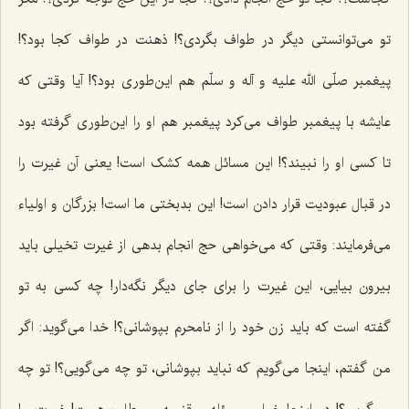
تو مى‌توانستى دیگر در طواف بگردی؟! ذهنت در طواف کجا بود؟!
پیغمبر صلّی الله علیه و آله و سلّم هم این‌طوری بود؟! آیا وقتى که
عایشه با پیغمبر طواف مى‌کرد پیغمبر هم او را این‌طوری گرفته بود
تا کسى او را نبیند؟! این مسائل همه کشک است! یعنى آن غیرت را
در قبال عبودیت قرار دادن است! این بدبختى ما است! بزرگان و اولیاء
مى‌فرمایند: وقتى که مى‌خواهى حج انجام بدهى از غیرت تخیلى باید
بیرون بیایى، این غیرت را براى جاى دیگر نگه‌دار! چه کسى به تو
گفته است که باید زن خود را از نامحرم بپوشانی؟! خدا مى‌گوید: اگر
من گفتم، اینجا مى‌گویم که نباید بپوشانی، تو چه مى‌گویی؟! تو چه