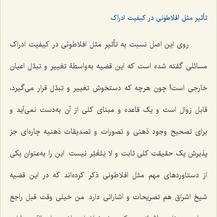
تأثیر مثل افلاطونى در کیفیت ادراک
روى این اصل نسبت به تأثیر مثل افلاطونى در کیفیت ادراک
مسائلی گفته شده است که این قضیه به‌واسطۀ تغییر و تبدّل اعیان
خارجى است! چون هرچه که دستخوش تغییر و تبدّل قرار مى‌گیرد،
قابل زوال است و یک قاعده و مبناى کلى از آن به‌دست نمى‌آید و
براى تصحیح وجود ذهنى و تصورات و تصدیقات ذهنیه چاره‌اى جز
پذیرش یک حقیقت کلى ثابت و
لا یَتَغَیَّر
نیست. این را به‌عنوان یکى
از دستاوردهاى مهم مثل افلاطونى ذکر کرده‌اند که در این قضیه
شیخ اشراق هم‌ تصریحات و اشاراتى دارد. من خیلى وقت قبل راجع