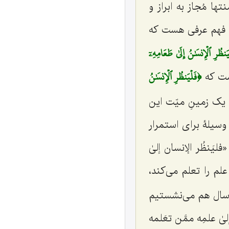
ا مُجاز به ابراز و
 فهم عرفی هست که
َنظُرِ ٱلۡإِنسَٰنُ إِلَىٰ طَعَامِهِۦٓ
﴿فَلۡيَنظُرِ ٱلۡإِنسَٰنُ
ست که
 یک زمینِ میّت این
وسیلۀ برای استمرار
«
فلیَنظُر الإنسان إلیٰ
لم را تعلم می‌کند،
د سال هم می‌نشستیم
إلیٰ علمِه ممَّن تعَلمه