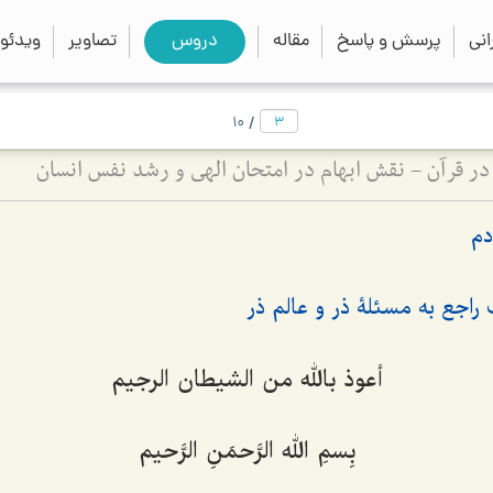
close
search
نی
پرسش و پاسخ
مقاله
دروس
تصاویر
ویدئو
/
10
در قرآن - نقش ابهام در امتحان الهی و رشد نفس انسان
دم
اجع به مسئلۀ ذر و عالم ذر
أعوذ بالله من الشیطان الرجیم
بِسمِ الله الرَّحمَنِ الرَّحیم‌