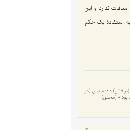
منافات ندارد و این
آیه استفادۀ یک حکم
بر قاتل) دادیم پس (در
د بود.» (محقق)