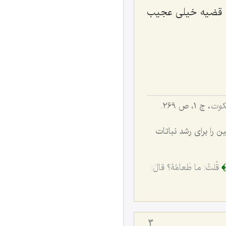
ین قضیه خیلی عجیب
لکوت
، ج 1، ص 269.
ن را براى رشد نباتات
ٓ﴾
قُلتُ: ما طَعامُهُ؟ قالَ:
3