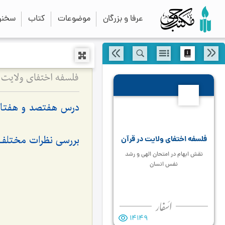
عرفا و بزرگان
موضوعات
کتاب
سخنرا
فلسفه اختفای ولایت 
770
درس هفتصد و هفتا
بررسی نظرات مختلف ر
فلسفه اختفای ولایت در قرآن
نقش ابهام در امتحان الهی و رشد
نفس انسان
14149