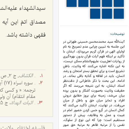
790
789
788
787
786
سیدالشهداء علیه‌الس
793
792
791
مصداق اتمّ این آیه 
فقهی داشته باشد.
توضیحات
آیت‌الله سید محمدمحسن حسینی طهرانی در
این جلسه به تبیین چرایی عدم تصریح به نام
اولیای الهی در قرآن کریم می‌پردازد. ایشان با
تأکید بر اینکه فهم آیات قرآن بدون بهره‌گیری
از روایات اهل‌بیت علیهم‌السّلام ممکن نیست،
به این نکته اشاره می‌کنند که ولایت، باطنِ
تشریع است و برای تحقق بستر امتحان و رشد
.
الكشاف
, ج 2, ص 430؛
انسان، باید در لفافه و کنایه باقی بماند. در
ادامه، این بحث با ذکر خاطراتی از دقت‌نظر
. سوره اسراء (17) آیه 33.
استاد ایشان، به این نتیجه می‌رسد که اگر
ترجمه: « و کسی که
حقیقت ولایت به‌صورت آشکار و بدون پرده
مقام انتقام) آن ول
بیان می‌شد، زمینه برای بروز حقایق درونی
افراد و تمایز میان حق و باطل از میان
.
اثبات الهداة
، ج 5، ص ۱۹۳؛
می‌رفت. در نهایت، ایشان تأکید می‌کنند که
کمال انسان در گروِ حس کردن حضور امام در
غیبت و عمل به وظایف، پیش از دستور
مستقیم است؛ چرا که این نوع از سلوک،
نفس را از مرتبه ظاهر به مرتبه حق عبور
فلسفه اختفای ولایت 