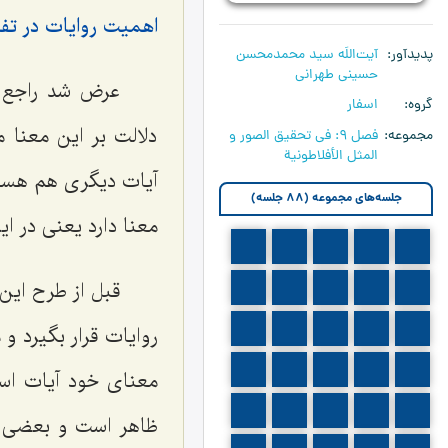
اهمیت روایات در تف
پدیدآور
آیت‌اللَه سید محمدمحسن
حسینی طهرانی
عرض شد راجع به
گروه
اسفار
دلالت بر این معنا 
مجموعه
فصل 9: في تحقيق الصور و
المثل الأفلاطونية
آیات دیگری هم هستند
جلسه‌های مجموعه (88 جلسه)
معنا دارد یعنی در ا
710
709
708
707
706
قبل از طرح این 
715
714
713
712
711
720
719
718
717
716
روایات قرار بگیرد و
725
724
723
722
721
معنای خود آیات اس
730
729
728
727
726
ظاهر است و بعضی از