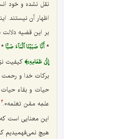
نقل نشده و خود انسا
اظهار آن نیستند. 
بر این قضیه دلالت ن
أَنَّا صَبَبۡنَا ٱلۡمَآءَ صَبّٗا
ث
*
*
إِلَىٰ طَعَامِهِۦٓ﴾
کیفیت نزو
برکات خدا و رحمت نا
حیات و بقاء حیات در
علمِه ممَّن تعَلمه
».
خ
3
این معنایی است که ا
هیچ نمی‌فهمیدیم که