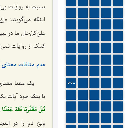
735
734
733
732
731
نسبت به روایات بی‌
740
739
738
737
736
اینکه می‌گویند: «
إنّ
745
744
743
742
741
علیٰ‌کلّ‌حال ما در 
750
749
748
747
746
کمک از روایات نمی‌تو
755
754
753
752
751
760
759
758
757
756
عدم منافات معنای آیا
765
764
763
762
761
یک معنا معنای
770
769
768
767
766
بااینکه خود آیات یک
775
774
773
772
771
780
779
778
777
776
قُتِلَ مَظۡلُومٗا فَقَدۡ جَعَلۡنَا ل
785
784
783
782
781
ولیّ دَم را در این