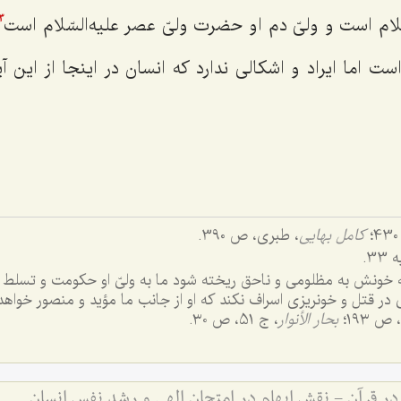
ّلام است و ولیّ دم او حضرت ولیّ عصر علیه‌السّلام است
3
است اما ایراد و اشکالی ندارد که انسان در اینجا از این 
کامل بهایی
،‌ طبری، ص 390.
 خونش به مظلومی و ناحق ریخته شود ما به ولیّ او حکومت و تسلط (
ی در قتل و خونریزی اسراف نکند که او از جانب ما مؤید و منصور خواه
بحار الأنوار
، ج 5۱، ص ۳۰.
در قرآن - نقش ابهام در امتحان الهی و رشد نفس انسان