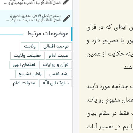
المثل الأفلاطونية : فطرت توحیدی و ...
اسفار - فصل 9: في تحقيق الصور و 
المثل الأفلاطونية : حقیقت عالم ذر ...
آیه‌ای که در قرآن
موضوعات مرتبط
ر یا تصریح دارد و
توحید افعالی
ولایت
مینه حکایت از همین
غیبت امام
حقیقت ولایت
قرآن و روایات
امتحان الهی
هند.
رشد نفس
باطن تشریع
سلوک الی الله
معرفت امام
 چنانچه مورد تأیید
همان مفهوم روایات،
فقط در مقام بیان
نیم در تفسیر آیات