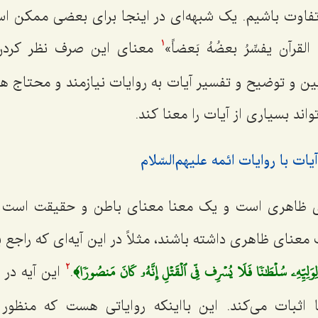
تفاوت باشیم. یک شبهه‌ای در اینجا برای بعضی ممکن است
 القرآن یفسِّرُ بعضُهُ بَعضاً
»
معنای این صرف نظر کردن 
1
تبیین و توضیح و تفسیر آیات به روایات نیازمند و محتاج 
اند بسیاری از آیات را معنا کند.
ت با روایات ائمه علیهم‌السّلام
 ظاهری است و یک معنا معنای باطن و حقیقت است و 
 معنای ظاهری داشته باشند، مثلاً در این آیه‌ای که را
ِوَلِيِّهِۦ سُلۡطَٰنٗا فَلَا يُسۡرِف فِّي ٱلۡقَتۡلِ إِنَّهُۥ كَانَ مَنصُورٗا﴾
.
این آیه در
2
جا اثبات می‌کند. این بااینکه روایاتی هست که منظو