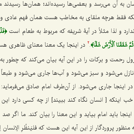
ن به آن می‌رسد و بعضی‌ها رسیده‌اند؛ همان‌ها رسیدند منته
اینکه فقط هرچه ملقای به مخاطب هست همان فهم عادی و
﴿فَلۡي
دارد و لذا مثلاً در آیۀ شریفه که مربوط به طعام است
ُمَّ شَقَقۡنَا ٱلۡأَرۡضَ شَقّٗا﴾
.
در اینجا یک معنا معنای ظاهری ه
2
ل رحمت و برکات را در این آیه بیان می‌کند که چطور به
زل می‌شود و سبز می‌شود و آب‌ها جاری می‌شود و طبعاً 
 اینجا جاری می‌شود. از آن‌طرف امام صادق می‌فرماید: 
ب اینکه [ انسان نگاه کند ببیند] از چه کسی دارد این ع
ینجا باید امام بیاید و این معنا را بیان کند. ما اگر ص
 منظور پروردگار از این آیه این هست که
فلیَنظُرِ الإنسان 