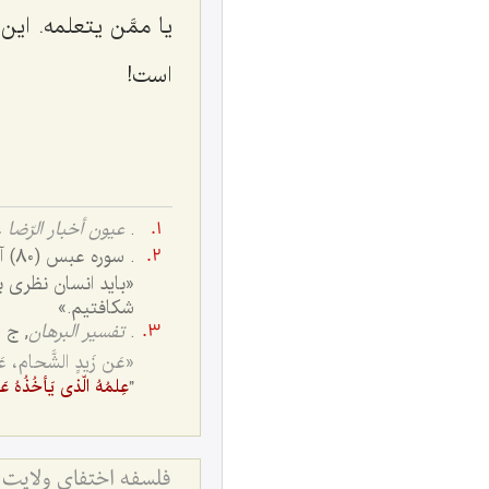
یا
ممَّن یتعلمه
. این
است!
.
عیون أخبار الرّضا
ع
. سوره عبس (80) آیه 24 ـ 26.
«باید انسان نظرى ب
شكافتیم‌.»
.
تفسیر البرهان
, ج 5 , ص 5۸4:
«عَن زَیدٍ الشَّحام، عَ
”
عِلمُهُ الّذی یَأخُذُهُ عَ
فلسفه اختفای ولایت 