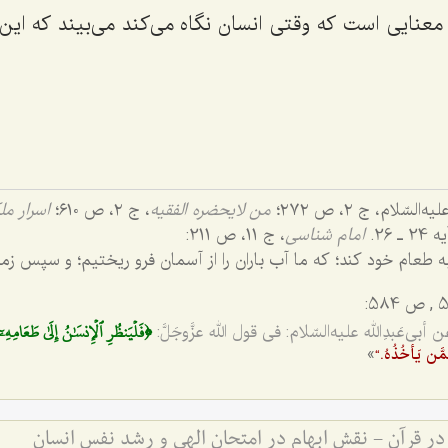
 معنایی است که وقتی انسان نگاه می‌کند می‌بیند که ا
لیه‌السّلام، ج ٢، ص ٢٧٢؛
من لایحضره الفقیه
، ج ٢، ص ٦١٠؛
اسرار م
امام شناسى
، ج ‌11، ص 211:
ه طعام خود كند؛ كه ما آب باران را از آسمان فرو ریختیم؛ و سپس زمی
﴿فَلۡيَنظُرِ ٱلۡإِنسَٰنُ إِلَىٰ طَعَامِهِۦ
ن أبی‌عَبدِالله علیه‌السّلام: فی قول الله عزَّوجَلَّ:
»
مَّن یَأخُذُهُ.“
در قرآن - نقش ابهام در امتحان الهی و رشد نفس انسان