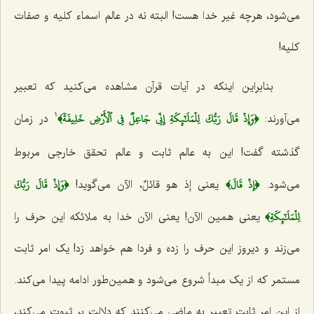
می‌شود، هرچه غیر خدا هست! البته نه در عالم اسماء کلیه و صفات
کلیه!
بنابراین اینکه در آیات قرآن مشاهده می‌کنید که تعبیر
﴿وَإِذۡ قَالَ رَبُّكَ لِلۡمَلَٰٓئِكَةِ إِنِّي جَاعِلٞ فِي ٱلۡأَرۡضِ خَلِيفَةٗ﴾
می‌آورند:
در زمان
1
گذشته گفت! این به عالم ثابت و عالم تحقق خارجی مربوط
﴿إِذۡ قَالَ﴾
﴿وَإِذۡ قَالَ رَبُّكَ
می‌شود.
یعنی
إذ هو قائلٌ
، الآن می‌گوید!
لِلۡمَلَٰٓئِكَةِ﴾
یعنی همین الآن! یعنی الآن خدا به ملائکه این حرف را
می‌زند و دیروز این حرف را زده و فردا هم خواهد زد! یک امر ثابت
مستمر که از یک مبدأ شروع می‌شود و همین‌طور ادامه پیدا می‌کند.
از این امر ثابت تعبیر به ماضی می‌کنند که دلالت بر ثبوت می‌کند،