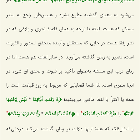
می‌شود به معنای گذشته مطرح بشود و همین‌طور راجع به سایر
مسائل که هست. البته با توجه به همان قاعدۀ نحوی و بلاغی که در
نظر رفقا هست در جایی که مستقبل و آینده متحقق الصدور و الثبوت
است، تعبیر به زمان گذشته می‌آورند. در سایر لغات هم هست اما در
زبان عرب این مسئله به‌عنوان تأکید بر ثبوت و تحقق آن شیء در
آنجا مطرح است. لذا شما قضایایی که مربوط به روز قیامت است را
﴿إِذَا وَقَعَتِ ٱلۡوَاقِعَةُ
لَيۡسَ لِوَقۡعَتِهَا
همه یا اکثراً با لفظ ماضی می‌بینید؛
*
كَاذِبَةٌ﴾
﴿فَإِذَا ٱنشَقَّتِ ٱلسَّمَآءُ﴾
﴿إِذَا ٱلسَّمَآءُ ٱنشَقَّتۡ
وَأَذِنَتۡ لِرَبِّهَا وَحُقَّتۡ﴾
یا
یا
*
5
4
3
و امثال‌ذلک که همۀ اینها دلالت بر زمان گذشته می‌کند درحالی‌که