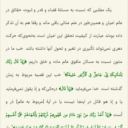
یک مطلبی که نسبت به مسئلۀ قضاء و قدر و ثبوت حقائق در
عالم اعیان و همین‌طور در علم عنائی باقی ماند و رفقا هم به آن تذکر
داده بودند عبارت از کیفیت تحقق این اعیان است به‌نحوی‌که حرکت
دهری نمی‌تواند تأثیری در تغیر و تحول آنها داشته باشد. خب ما در
﴿وَإِذۡ قَالَ رَبُّكَ
متون نسبت به مسائل مافوق عالم ماده و خلق داریم:
لِلۡمَلَٰٓئِكَةِ إِنِّي جَاعِلٞ فِي ٱلۡأَرۡضِ خَلِيفَةٗ﴾
خب این قضیه مربوط به زمان
1
﴿وَإِذۡ قَالَ﴾
گذشته است. خدا می‌فرماید:
درحالی‌که
و إذ یقول
نمی‌فرماید
یا
و إذ هو قائل
در اینجا نیست یا در آیۀ [مربوط به عالم] ذر و
﴿وَإِذۡ أَخَذَ رَبُّكَ مِنۢ بَنِيٓ ءَادَمَ مِن ظُهُورِهِمۡ ذُرِّيَّتَهُمۡ وَأَشۡهَدَهُمۡ عَلَىٰٓ أَنفُسِهِمۡ
ألست
أَلَسۡتُ بِرَبِّكُمۡ قَالُواْ بَلَىٰ شَهِدۡنَآ أَن تَقُولُواْ يَوۡمَ ٱلۡقِيَٰمَةِ إِنَّا كُنَّا عَنۡ هَٰذَا غَٰفِلِينَ﴾
باز
2