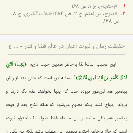
.
الإحتجاج
، ج ۱، ص ۱6۸.
.
الفتوح
، ابن اعثم، ج 2، ص 484؛
طبقات الکبری
، ج 8،
ص 148.
حقیقت زمان و ثبوت اعیان در عالم قضا و قدر - تبیین نسبت میان حرکت دهری و تحقق خارجی موجودات
4
﴿يَٰنِسَآءَ ٱلنَّبِيِّ
این عجیب است! لذا به‌خاطر همین جهت داریم:
لَسۡتُنَّ كَأَحَدٖ مِّنَ ٱلنِّسَآءِ إِنِ ٱتَّقَيۡتُنَّ﴾
1
مسئله این است که حتی بعد از زمان
پیغمبر هم این‌طور نبوده است که اینها بخواهند عدّه نگه دارند و
بروند ازدواج کنند بلکه معلوم می‌شود که علقۀ نکاح بعد از فوت
پیغمبر هم باقی مانده و این مسئله فقط صرف یک احترام نبوده
است که حالا به‌خاطر احترام پیغمبر این مطلب باشد بلکه این یکی از