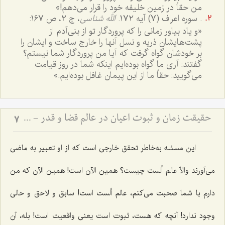
من حقاً در زمین خلیفه خود را قرار می‌دهم!»
. سوره اعراف (7) آیه 172.
الله شناسی
، ج 2، ص 167:
«و یاد بیاور زمانى را كه پروردگار تو از بنى‌آدم از
پشت‌هایشان ذریه و نسل آنها را خارج ساخت و ایشان را
بر خودشان گواه گرفت كه آیا من پروردگار شما نیستم؟
گفتند: آرى ما گواه بوده‌ایم اینكه شما در روز قیامت
مى‌گویید: حقاً ما از این پیمان غافل بوده‌ایم.»
حقیقت زمان و ثبوت اعیان در عالم قضا و قدر - تبیین نسبت میان حرکت دهری و تحقق خارجی موجودات
7
این مسئله به‌خاطر تحقق خارجی است که از او تعبیر به ماضی
می‌آورند والاّ عالم ألست چیست؟ همین الآن است! همین الآن که من
دارم با شما صحبت می‌کنم، عالم ألست است! سابق و لاحق و حالی
وجود ندارد! آنچه که هست، ثبوت است یعنی واقعیت است! بله، آن