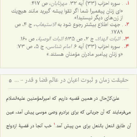
. سوره احزاب (33) آیه 32.
مهرتابان
، ص 417:
«اى زنان پیغمبر! شما اگر تقوا پیشه گیرید مانند هیچ‌یك
از زن‌هاى دیگر نیستید!»
. جهت اطلاع بیشتر رجوع شود به
الاستیعاب
، ج 4، ص
1789.
.
اثبات الهداة
، ج 2، ص 135؛
اثبات الوصیة
، ص 160.
. سوره احزاب (33) آیه 6.
امام شناسی
، ج 5، ص 73:
«و زنان پیامبر مادران مؤمنان هستند.»
حقیقت زمان و ثبوت اعیان در عالم قضا و قدر - تبیین نسبت میان حرکت دهری و تحقق خارجی موجودات
5
علیٰ‌کلّ‌حال در همین قضیه داریم که امیرالمؤمنین علیه‌السّلام
می‌فرمایند که آن جریانی که برای برادرم وصی موسی پیش آمد، عین
آن
طابق النعل بالنعل
برای من پیش آمد.
خب آنجا در قضیۀ ازدواج
1