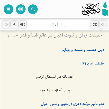
language
view_headline
close
search
12
/
حقیقت زمان و ثبوت اعیان در عالم قضا و قدر - تبیین نسبت میان حرکت دهری و تحقق خارجی موجودات
1
درس هفتصد و شصت و چهارم
حقیقت زمان (2)
أعوذ بالله من الشیطان الرجیم
بِسمِ الله الرَّحمَنِ الرَّحیم‌
عدم تأثیر حرکت دهری در تغییر و تحول اعیان