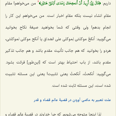
﴿قَالَ إِنِّيٓ أُرِيدُ أَنۡ أُنكِحَكَ إِحۡدَى ٱبۡنَتَيَّ هَٰتَيۡنِ﴾
داریم:
من می‌خواهم! مقام
2
مقام انشاء نیست بلکه مقام اخبار است. من می‌خواهم این کار را
انجام بدهم! ولی وقتی که شما بخواهید صیغۀ نکاح بخوانید
می‌گویید:
أنکحُ موکلتی لِموکلی علی الصّداق
یا
أنکح موکلی لموکلتی
،
هردو را بخوانید که هم جانب تأنیث مقدم باشد و هم جانب تذکیر
مقدم باشد، از باب احتیاط بهتر است که [این‌طور] قرائت بشود.
می‌گویید:
أنکحتُ
،
أنکحتُ
یعنی تثبیت! یعنی این مسئله تثبیت
شده است، این مسئله ثابت شده است.
علت تعبیر به ماضی آوردن در قضیۀ عالم قضاء و قدر
لذا اینجا متوجه می‌شویم که چرا خداوند در قضیۀ عالم قضاء و