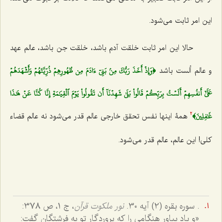
این امر ثابت می‌شود.
حالا این امر ثابت خلقت آدم باشد، خلقت جن باشد، عالم عهد
﴿وَإِذۡ أَخَذَ رَبُّكَ مِنۢ بَنِيٓ ءَادَمَ مِن ظُهُورِهِمۡ ذُرِّيَّتَهُمۡ وَأَشۡهَدَهُمۡ
و عالم ألست باشد
عَلَىٰٓ أَنفُسِهِمۡ أَلَسۡتُ بِرَبِّكُمۡ قَالُواْ بَلَىٰ شَهِدۡنَآ أَن تَقُولُواْ يَوۡمَ ٱلۡقِيَٰمَةِ إِنَّا كُنَّا عَنۡ هَٰذَا
غَٰفِلِينَ﴾
همۀ اینها نفس تحقق خارجی عالم قدر می‌شود نه عالم قضاء
2
کلی! این عالم، عالم قدر می‌شود.
. سوره بقره (2) آیه 30.
نور ملکوت قرآن
، ج 1، ص 378:
«و یاد بیاور هنگامى را كه پروردگار تو به فرشتگان گفت: