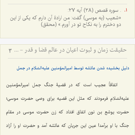
. سوره قصص (28) آیه 27:
«شعیب (به موسی) گفت: من ارادۀ آن دارم که یکی از این
دو دخترم را به نکاح تو در آورم.» (محقق)
حقیقت زمان و ثبوت اعیان در عالم قضا و قدر - تبیین نسبت میان حرکت دهری و تحقق خارجی موجودات
3
دلیل بخشیده شدن عائشه توسط امیرالمؤمنین علیه‌السّلام در جمل
اتفاقاً عجیب است که در قضیۀ جنگ جمل امیرالمؤمنین
علیه‌السّلام فرمودند که مثل این قضیه برای وصی حضرت موسی؛
حضرت یوشع بن نون اتفاق افتاد که زن حضرت موسی در مقام
جنگ با او برآمد! عین این جریان که عائشه آمد و حضرت او را آزاد