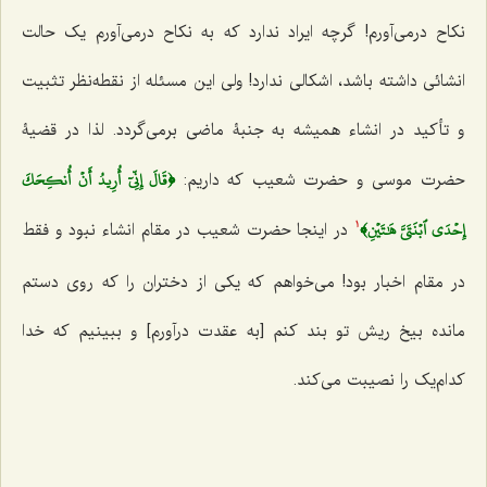
نکاح درمی‌آورم! گرچه ایراد ندارد که به نکاح درمی‌آورم یک حالت
انشائی داشته باشد، اشکالی ندارد! ولی این مسئله از نقطه‌نظر تثبیت
و تأکید در انشاء همیشه به جنبۀ ماضی برمی‌گردد. لذا در قضیۀ
﴿قَالَ إِنِّيٓ أُرِيدُ أَنۡ أُنكِحَكَ
حضرت موسی و حضرت شعیب که داریم:
إِحۡدَى ٱبۡنَتَيَّ هَٰتَيۡنِ﴾
در اینجا حضرت شعیب در مقام انشاء نبود و فقط
1
در مقام اخبار بود! می‌خواهم که یکی از دختران را که روی دستم
مانده بیخ ریش تو بند کنم [به عقدت درآورم] و ببینیم که خدا
کدام‌یک را نصیبت می‌کند.