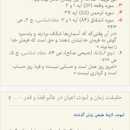
. سوره واقعه (56) آیه 1 و 2.
. سوره الرحمن (55) آیه 37.
. سوره انشقاق (84) آیه 1 و 2.
معادشناسی
، ج 2، ص
243:
«در آن وقتى‌كه كه آسمان‌ها شكاف بردارند و یك‌سره
گوش به فرمان خدایشان دهند؛ و حق است كه فرمان خدا
را بپذیرند.»
.
نهج البلاغة
(صبحی صالح)، ص ٨٤.
معاد شناسی
، ج ٥،
ص ٢١٩:
«امروز روز عمل است و حسابی نیست؛ و فردا روز حساب
است و کرداری نیست.»
حقیقت زمان و ثبوت اعیان در عالم قضا و قدر - تبیین نسبت میان حرکت دهری و تحقق خارجی موجودات
2
ثبوت، لازمۀ طبعی زمان گذشته