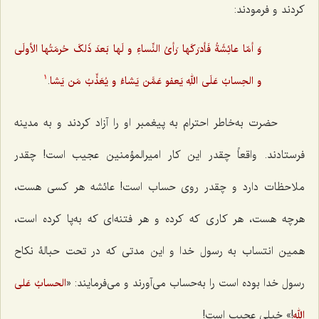
کردند و فرمودند:
وَ أمّا عائِشَةُ فَأدرَکَها رَأیُ النِّساءِ و لَها بَعدَ ذَلکَ حُرمَتُها الأولَى
.
و الحِسابُ عَلَى اللهِ یَعفو عَمَّن یَشاءُ و یُعَذِّبُ مَن یَشا
1
حضرت به‌خاطر احترام به پیغمبر او را آزاد کردند و به مدینه
فرستادند. واقعاً چقدر این کار امیرالمؤمنین عجیب است! چقدر
ملاحظات دارد و چقدر روی حساب است! عائشه هر کسی هست،
هرچه هست، هر کاری که کرده و هر فتنه‌ای که به‌پا کرده است،
همین انتساب به رسول خدا و این مدتی که در تحت حبالۀ نکاح
رسول خدا بوده است را به‌حساب می‌آورند و می‌فرمایند: «
الحسابُ عَلی
!» خیلی عجیب است!
الله