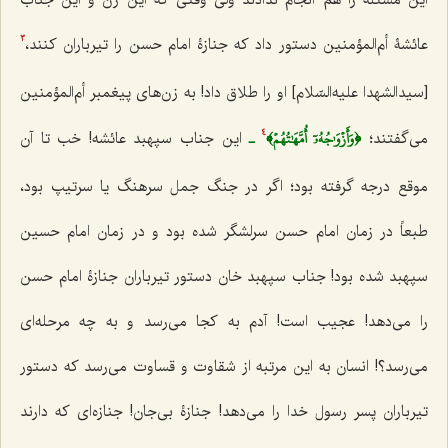
عائشۀ أم‌المؤمنین دستور داد که جنازۀ امام حسن را تیرباران کنند،
3
[سیدالشهدا علیه‌السّلام] او را طلاق داد! به زن‌های پیغمبر أم‌المؤمنین
﴿وَأَزۡوَٰجُهُۥٓ أُمَّهَٰتُهُمۡ﴾
ـ
می‌گفتند؛
این جناب سپهبد عائشه! خب تا آن
4
موقع درجه گرفته بود؛ اگر در جنگ جمل سرهنگ یا سرتیپ بود،
طبعاً در زمان امام حسن سرلشگر شده بود و در زمان امام حسین
سپهبد شده بود! جناب سپهبد خان دستور تیرباران جنازۀ امام حسن
را می‌دهد! عجیب است! آدم به کجا می‌رسد و به چه مرحله‌ای
می‌رسد؟! انسان به این مرتبه از شقاوت و قساوت می‌رسد که دستور
تیرباران پسر رسول خدا را می‌دهد! جنازۀ بی‌جان! جنازه‌ای که دارند