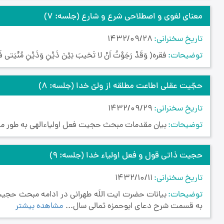
معنای لغوی و اصطلاحی شرع و شارع
(جلسه: 7)
تاریخ سخنرانی
1432/09/28
توضیحات
فقره( وَقَدْ رَجَوْتُ اَنْ لا تَخيبَ بَيْنَ ذَيْنِ وَذَيْنِ مُنْيَتى ف
حجّیت عقلی اطاعت مطلقه از ولیّ خدا
(جلسه: 8)
تاریخ سخنرانی
1432/09/29
توضیحات
بیان مقدمات مبحث حجیت فعل اولیاءالهی به طور م
حجیت ذاتی قول و فعل اولیاء خدا
(جلسه: 9)
تاریخ سخنرانی
1432/10/11
توضیحات
بیانات حضرت ایت اللَه طهرانی در ادامه مبحث حج
به قسمت شرح دعای ابوحمزه ثمالی سال...
مشاهده بیشتر