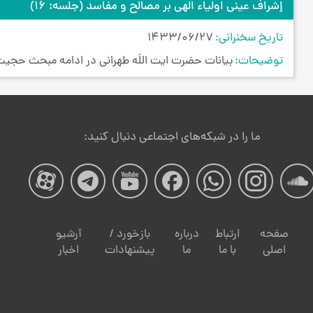
إشراف عینی اولیاء الهی بر مصالح و مفاسد
(جلسه: 16)
تاریخ سخنرانی
1433/06/27
توضیحات
بیانات حضرت ایت اللَه طهرانی در ادامه مبحث حجیت
ما را در شبکه‌های اجتماعی دنبال کنید:
صفحه
صفحه
صفحه
صفحه
صفحه
صفحه
صفح
مکتب
مکتب
مکتب
مکتب
مکتب
مکتب
مکت
صفحه
ارتباط
درباره
بازخورد /
آرشیو
اصلی
با ما
ما
پیشنهادات
اخبار
وحی
وحی
وحی
وحی
وحی
وحی
وحی