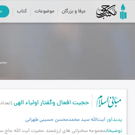
عرفا و بزرگان
موضوعات
کتاب
س
مجموع
حجیت افعال وگفتار اولیاء الهی
(تعداد ج
پدیدآور
آیت‌اللَه سید محمدمحسن حسینی طهرانی
توضیحات