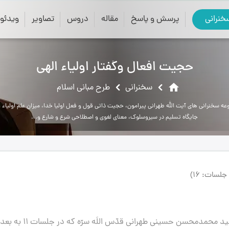
close
search
خنرانی
پرسش و پاسخ
مقاله
دروس
تصاویر
ویدئو
حجیت افعال وگفتار اولیاء الهی
home
سخنرانی
طرح مبانی اسلام
ه سخنرانی های آیت الله طهرانی پیرامون، حجیت ذاتی قول و فعل اولیا خدا، میزان علم اولیاء ا
جایگاه تسلیم در سیروسلوک، معنای لغوی و اصطلاحی شرع و شارع و...
لسات: 16)
مجموعه سخنرانی های ارزشمند حضرت آیت اللَه حاج 