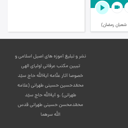
videocam
 شعبان رمضان)
نشر و تبلیغ آموزه های اصیل اسلامی و
تبیین مکتب عرفانی اولیای الهی
خصوصا آثار علّامه آیةالله حاج سیّد
محمّدحسین حسینی طهرانی (علامه
طهرانی) .و آیةالله حاج سیّد
محمّدمحسن حسینی طهرانی قدس
الله سرهما