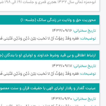
ابوحمزه ثمالی سال 1432 هجری قمری و جلسات 191 الی 198 شرح حدیث عنوان بصری پیرامون حجیت...
محوریت حق و ولایت در زندگی سالک
(جلسه: 1)
تاریخ سخنرانی
1432/09/16
توضیحات
فقره وَقَدْ رَجَوْتُ اَنْ لا تَخيبَ بَيْنَ ذَيْنِ وَذَيْنِ مُنْيَتى فَ
ارتباط اطلاقی و بی قید وشرط خداوند و اولیای او با بندگان
(جل
تاریخ سخنرانی
1432/09/17
توضیحات
فقره وَقَدْ رَجَوْتُ اَنْ لا تَخيبَ بَيْنَ ذَيْنِ وَذَيْنِ مُنْيَتى فَ
عینیت گفتار و رفتار اولیای الهی با حقیقت قرآن و سنت معص
تاریخ سخنرانی
1432/09/20