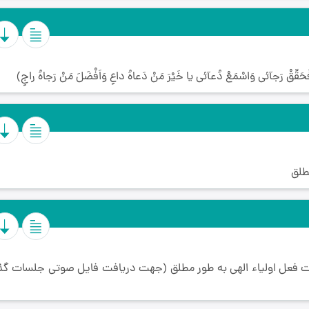
َحَقِّقْ رَجآئى وَاسْمَعْ دُعآئى يا خَيْرَ مَنْ دَعاهُ داعٍ وَاَفْضَلَ مَنْ رَجاهُ راجٍ)
طلق
یت فعل اولیاء الهی به طور مطلق (جهت دریافت فایل صوتی جلسات گ