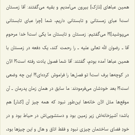
همین عباهای [نازک] بیرون می‌آمدیم و بقیه مى‌گفتند: آقا زمستان
است! عباى زمستانى و تابستانى داریم، شما [چرا عبای تابستانی
می‌پوشید]؟! مى‌گفتیم: زمستان و تابستان ما یکى است! خدا مرحوم
آقا ـ رضوان الله تعالی علیه‌ ـ را رحمت کند، یک دفعه در زمستان با
همین عباها آمده بودم، گفتند: آقا شما فصول یادت رفته است؟! الآن
در کوچه‌ها برف است! تو فصل‌ها را فراموش کرده‌اى؟! این چه وضعى
است؟! بعد خودشان مى‌فرمودند: ما سابق در همان زمان پدرمان ـ آن
موقع‌ها مثل الآن خانه‌ها این‌طور نبود که همه چیز آن [کنار] هم
باشد؛ آشپزخانه‌اش زیر زمین بود و دستشویى‌اش در حیاط بود و در
خودِ فضاى ساختمان چیزى نبود و فقط اتاق و هال و این چیزها بود،