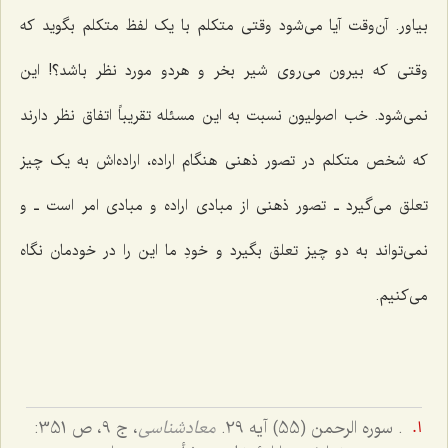
بیاور. آن‌وقت آیا مى‌شود وقتی متکلم با یک لفظ متکلم بگوید که
وقتى که بیرون مى‌روى شیر بخر و هردو مورد نظر باشد؟! این
نمى‌شود. خب اصولیون نسبت به این مسئله تقریباً اتفاق نظر دارند
که شخص متکلم در تصور ذهنى هنگام اراده، اراده‌اش به یک چیز
تعلق مى‌گیرد ـ تصور ذهنى از مبادى اراده و مبادى امر است ـ و
نمی‌تواند به دو چیز تعلق بگیرد و خودِ ما این را در خودمان نگاه
مى‌کنیم.
. سوره الرحمن (55) آیه 29.
معادشناسی
، ج 9، ص 351: