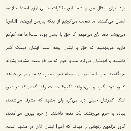
بود. براى امثال من و شما این تذکرات خیلى لازم است! خلاصه
ایشان مى‌گفتند: ما تعجب مى‌کردیم از اینکه پدرمان این‌همه [لباس]
مى‌پوشد، بعد الآن مى‌فهمم که حق با ایشان بوده است! ما هم کم‌کم
داریم مى‌فهمیم که حق با ایشان بوده است! ایشان دیسک کمر
داشتند و اذیتشان مى‌کرد منتها حرم که می‌خواستند مشرف بشوند
مى‌گفتند: من با ماشین و وسیله نمى‌روم، پیاده مى‌روم مى‌خواهد
کمرم درد بگیرد و مى‌خواهد نگیرد! خدمت رفقا گفتم که در عین
اینکه کمرشان خیلى درد مى‌کرد ولى مشهد که مشرف مى‌شدند،
پیاده به حرم مى‌رفتند. یک دفعه داشتند از حرم بیرون مى‌آمدند،
آقاى عزالدین زنجانى را دیدند که [قبر] ایشان الآن در مشهد است.