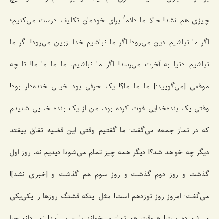
چیزی هم نشد! حالا ما دائماً براى خودمان تکلیف درست مى‌کنیم؛
اگر ما نباشیم دین مى‌رود! اگر ما نباشیم خدا ازبین مى‌رود! اگر ما
نباشیم دنیا به آخرت مى‌رسد! اگر ما نباشیم، ما ما ما ما! تا چه
موقعی [می‌گویید:] ما ما ما؟! یک حرفى بود خیلى خنده‌دار بود!
وقتی یک بنده‌خدایى فوت کرده‌ بود، من از یک بنده خدایى شنیدم
که در نماز جمعه مى‌گفت: ما گفتیم وقتى این قضیه اتفاق بیفتد
دیگر چه خواهد شد؟! دیگر همه چیز تمام مى‌شود! دیدیم نه، روز اول
گذشت و روز دوم گذشت و روز سوم هم گذشت و [خبری نشد]!
مى‌گفت: امروز روز نوزدهم است! مثل اینکه قشنگ روزها را یکى‌یکى
مى‌شمرده است! هروقت هم نماز مى‌خواند باران مى‌آمد! نمى‌دانم چرا