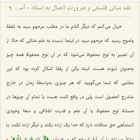
نقد مبانی فلسفی و ضرورت اتصال به استاد - آسیب‌شناسی دروس خشک و لزوم پیوند علم با عمل
6
خیال مى‌کنم که دیگر کلام ما در مطلب مرحوم سید به نقطۀ
وضوح رسید که مرحوم سید در اینجا نسبت به علم عنائى که حالا از
آن تعبیر به لوح محفوظ مى‌شود که در آن لوح محفوظ همه چیز
به‌عنوان ثبوت هست، البته یکى از رفقا اشکال کرده بود که این
مطلبى که شما مى‌گویید که هر چیزی به‌واسطۀ زمان در خارج
متدرج الحصول است ولى در واقع ثابت هست یا تمام آن چیزها در
مسئلۀ لوح محفوظ با آن علم و قدرت اطلاقی و سعۀ وجودى
لامتناهى حق منافات دارد که خدا یک اراده بکند و دیگر اراده نکند، یا
﴿كُلَّ يَوۡمٍ هُوَ فِي شَأۡنٖ﴾
مثلاً مسئله با آن آیۀ شریفه که مى‌فرماید:
و
1