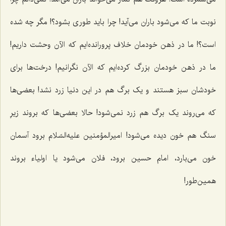
نوبت ما که مى‌شود باران مى‌آید! چرا باید طورى بشود؟! مگر چه شده
است؟! ما در ذهن خودمان خلاف پرورانده‌ایم که الآن وحشت داریم!
ما در ذهن خودمان بزرگ کرده‌ایم که الآن نگرانیم! درخت‌ها براى
خودشان سبز هستند و یک برگ هم در این دنیا زرد نشد! بعضى‌ها
که مى‌روند یک برگ هم زرد نمى‌شود! حالا بعضى‌ها که بروند زیرِ
سنگ هم خون دیده مى‌شود! امیرالمؤمنین علیه‌السّلام برود آسمان
خون مى‌بارد، امام حسین برود، فلان می‌شود یا اولیاء بروند
همین‌طور!