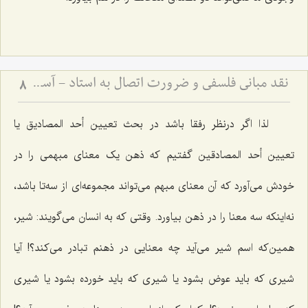
نقد مبانی فلسفی و ضرورت اتصال به استاد - آسیب‌شناسی دروس خشک و لزوم پیوند علم با عمل
8
لذا اگر درنظر رفقا باشد در بحث تعیین أحد المصادیق یا
تعیین أحد المصادقین گفتیم که ذهن یک معناى مبهمى را در
خودش مى‌آورد که آن معناى مبهم مى‌تواند مجموعه‌اى از سه‌تا باشد،
نه‌اینکه سه معنا را در ذهن بیاورد. وقتى که به انسان مى‌گویند: شیر،
همین‌که اسم شیر مى‌آید چه معنایى در ذهنم تبادر مى‌کند؟! آیا
شیرى که باید عوض بشود یا شیرى که باید خورده بشود یا شیرى