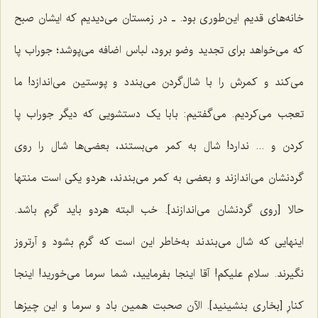
خانه‌هاى قدیم این‌طورى بود. ـ در زمستان مى‌دیدیم که ایشان صبح
که مى‌خواهد براى تجدید وضو برود، لباس اضافه مى‌پوشد؛ جوراب پا
مى‌کند و کمرش را با شال‌گردن مى‌بندد و پوستین مى‌اندازد! ما
تعجب مى‌کردیم. مى‌گفتیم: بابا یک دستشویى که دیگر جوراب پا
کردن و ... ندارد! شال به کمر مى‌بستند، بعضى‌ها شال را روی
گردنشان مى‌اندازند و بعضی به کمر می‌بندند، هردو یکى است منتها
حالا [روی گردنشان می‌اندازند]. خب البته هردو باید گرم باشد.
اینهایى که شال مى‌بندند به‌خاطر این است که گرم بشود و آرتروز
نگیرند. سلام علیکم! آقا اینجا بفرمایید، شما سرما مى‌خورید! اینجا
کنارِ [بخاری بنشینید]. الآن صحبت همین باد و سرما و این چیزها