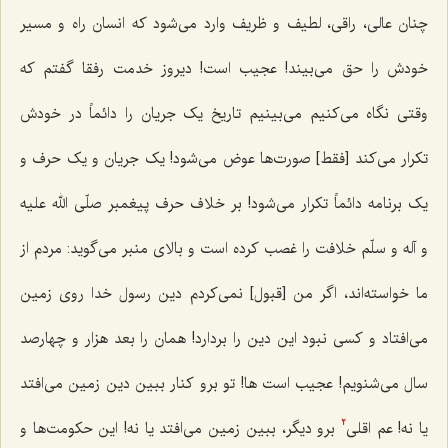
چنان عالى، راقى، لطیف و ظریف وارد مى‌شود که انسان راه و مسیر
خودش را حق مى‌بیند! عجیب است! دیروز خدمت رفقا گفتم که
وقتى نگاه مى‌کنیم مى‌بینیم تاریخ یک جریان را دائماً در خودش
تکرار مى‌کند [فقط] صورت‌ها عوض مى‌شود! یک جریان و یک حرف و
یک برنامه دائماً تکرار مى‌شود! بر خلاف حرف پیغمبر صلّی الله علیه
و آله و سلّم خلافت را غصب کرده است و بالاى منبر مى‌گوید: مردم از
ما خواسته‌اند، اگر من [قبول] نمى‌کردم دین رسول خدا روى زمین
مى‌افتاد و کسى نبود این دین را بردارد! همان را بعد هزار و چهارصد
سال مى‌شنویم! عجیب است‌ ها! تو برو کنار ببین دین زمین مى‌افتد
یا نه! عم اقلى
برو دیگر، ببین زمین مى‌افتد یا نه! این حکومت‌ها و
2