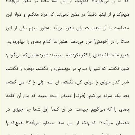
که ما را مى‌خورد؟! کدام‌یک از این سه معنا در ذهن مى‌آید؟!
هیچ‌کدام از اینها دقیقاً در ذهن نمى‌آید که مراد متکلم و مولا این
معناست یا آن معناست ولى ذهن مى‌آید به‌طور مبهم یکى از این
سه‌تا را در [خودش] قرار مى‌دهد. هنوز ما کلام بعدى را نیاورده‌ایم.
هنوز ما جملۀ بعدى را ذکر نکرده‌ایم. ببینید: شیر؛ همین‌که مى‌گویم:
شیر، نگفتم که شیر را دیدم، «را دیدمش» را نگفتم، «بخر» را نگفتم،
شیر کنار حوض را عوض کن، نگفتم، آن اسم اوّلى را که من گفتم،
بعد یک سرفه مى‌کنم، [طرف] منتظر است ببیند که من آن کلمۀ
بعدى را که مى‌گویم چیست. در آن کلمۀ اول شما چه چیزى در
ذهنتان مى‌آید؟! کدام‌یک از این سه مصداق می‌آید؟! هیچ‌کدام!