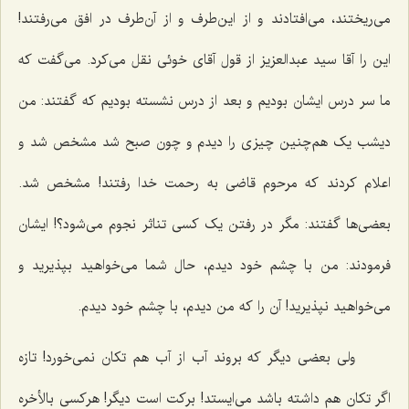
مى‌ریختند، مى‌افتادند و از این‌طرف و از آن‌طرف در افق مى‌رفتند!
این را آقا سید عبدالعزیز از قول آقاى خوئى نقل مى‌کرد. مى‌گفت که
ما سر درس ایشان بودیم و بعد از درس نشسته بودیم که گفتند: من
دیشب یک هم‌چنین چیزى را دیدم و چون صبح شد مشخص شد و
اعلام کردند که مرحوم قاضى به رحمت خدا رفتند! مشخص شد.
بعضى‌ها گفتند: مگر در رفتن یک کسى تناثر نجوم مى‌شود؟! ایشان
فرمودند: من با چشم خود دیدم، حال شما مى‌خواهید بپذیرید و
مى‌خواهید نپذیرید! آن را که من دیدم، با چشم خود دیدم.
ولى بعضى دیگر که بروند آب از آب هم تکان نمى‌خورد! تازه
اگر تکان هم داشته باشد مى‌ایستد! برکت است دیگر! هرکسى بالأخره