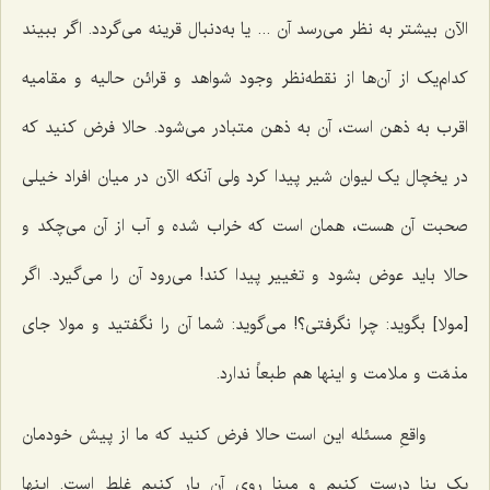
الآن بیشتر به نظر مى‌رسد آن ... یا به‌دنبال قرینه مى‌گردد. اگر ببیند
کدام‌یک از آن‌ها از نقطه‌نظر وجود شواهد و قرائن حالیه و مقامیه
اقرب به ذهن است، آن به ذهن متبادر مى‌شود. حالا فرض کنید که
در یخچال یک لیوان شیر پیدا کرد ولى آنکه الآن در میان افراد خیلى
صحبت آن هست، همان است که خراب شده و آب از آن مى‌چکد و
حالا باید عوض بشود و تغییر پیدا کند! می‌رود آن را مى‌گیرد. اگر
[مولا] بگوید: چرا نگرفتى؟! مى‌گوید: شما آن را نگفتید و مولا جاى
مذمّت و ملامت و اینها هم طبعاً ندارد.
واقعِ مسئله این است حالا فرض کنید که ما از پیش خودمان
یک بِنا درست کنیم و مبنا روی آن بار کنیم غلط است. اینها