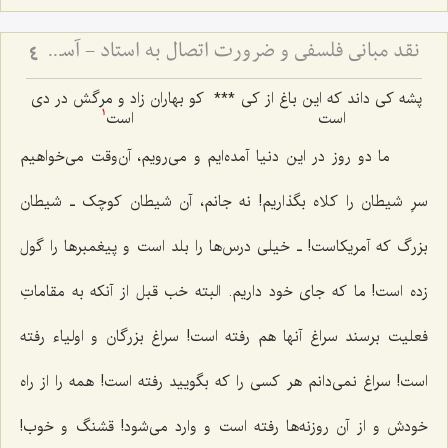
نقد مبانی فلسفی و ضرورت اتصال به استاد - آسیب‌شناسی دروس خشک و لزوم پیوند علم با عمل
4
پشه کی داند که این باغ از کی
***
کو بهاران زاد و مرگش در دی
است
است
1
ما دو روز در این دنیا آمده‌ایم و مى‌رویم، آن‌وقت مى‌خواهیم
سرِ شیطان را کلاه بگذاریم! نه جانم، آن شیطان کوچک ـ شیطان
بزرگ که آمریکاست! ـ خیلى درس‌ها را بلد است و پیغمبرها را گول
زده است! ما که جاى خود داریم. البته خب قبل از آنکه به مقاماتِ
فعلیت برسند سراغ آنها هم رفته است! سراغ بزرگان و اولیاء رفته
است! سراغ نمى‌دانم هر کسی را که بگویید رفته است! همه را از راه
خودش و از آن روزنه‌ها رفته است و وارد مى‌شود! قشنگ و خوب!