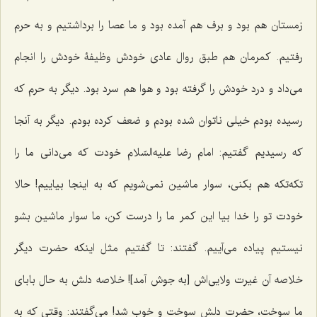
زمستان هم بود و برف هم آمده بود و ما عصا را برداشتیم و به حرم
رفتیم. کمرمان هم طبق روال عادى خودش وظیفۀ خودش را انجام
می‌داد و درد خودش را گرفته بود و هوا هم سرد بود. دیگر به حرم که
رسیده بودم خیلى ناتوان شده بودم و ضعف کرده بودم. دیگر به آنجا
که رسیدیم گفتیم: امام رضا علیه‌السّلام خودت که مى‌دانى ما را
تکه‌تکه هم بکنى، سوار ماشین نمى‌شویم که به اینجا بیاییم! حالا
خودت تو را خدا بیا این کمر ما را درست کن، ما سوار ماشین بشو
نیستیم پیاده مى‌آییم. گفتند: تا گفتیم مثل اینکه حضرت دیگر
خلاصه آن غیرت ولایى‌اش [به جوش آمد]! خلاصه دلش به حال بابای
ما سوخت، حضرت دلش سوخت و خوب شد! مى‌گفتند: وقتى که به