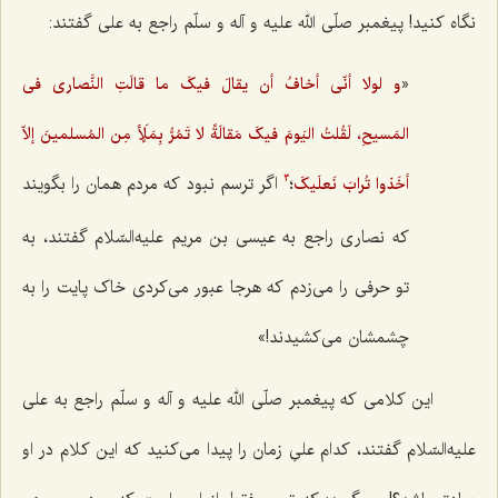
نگاه کنید! پیغمبر صلّی الله علیه و آله و سلّم راجع به على گفتند:
«
و لولا أنّی أخافُ أن یقالَ فیکَ ما قالَتِ النَّصارى فی
المَسیحِ، لَقُلتُ الیَومَ فیکَ مَقالَةً لا تَمُرُّ بِمَلَأٍ مِن المُسلمینَ إلاّ
؛
اگر ترسم نبود که مردم همان را بگویند
أخَذوا تُرابَ نَعلَیکَ
3
که نصارى راجع به عیسى بن مریم علیه‌السّلام گفتند، به
تو حرفى را مى‌زدم که هرجا عبور مى‌کردى خاک پایت را به
چشمشان مى‌کشیدند!»
این کلامى که پیغمبر صلّی الله علیه و آله و سلّم راجع به على
علیه‌السّلام گفتند، کدام علىِ زمان را پیدا مى‌کنید که این کلام در او