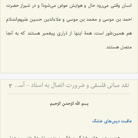
انسان وقتى مى‌رود حال و هوایش عوض مى‌شود! و در شیراز حضرت
احمد بن موسی و محمد بن موسی و علاءالدین حسین علیهم‌السّلام
هم همین‌طور است، همۀ اینها از ذرارى پیغمبر هستند که به آنجا
متصل هستند.
نقد مبانی فلسفی و ضرورت اتصال به استاد - آسیب‌شناسی دروس خشک و لزوم پیوند علم با عمل
3
بِسمِ الله الرَّحمَنِ الرَّحیم‌
عاقبت درس‌های خشک