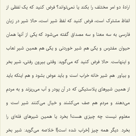
ارادۀ دو امر مختلف را بکند یا نمى‌تواند؟ فرض کنید که یک لفظى از
الفاظ مشترک است، فرض کنید که لفظ شیر است، حالا شیر در زبان
فارسى به سه معنا و سه مصداق گفته مى‌شود که یکى از آنها همان
حیوان مفترس و یکى هم شیر خوردنى و یکى هم همین شیرِ لعاب
و اینهاست. حالا فرض کنید که مى‌گوید: وقتى بیرون رفتى، شیر بخر
و بیاور. هم شیر خانه خراب است و باید عوض بشود و هم اینکه باید
از همین شیرهاى پلاستیکى که در آن پودر و آب مى‌ریزند و به مردم
مى‌دهند و مردم هم صف مى‌کشند و خیال مى‌کنند شیر است و
معلوم نیست چه چیزی هست! بخرد یا همین شیرهای فله‌اى را
بخرد. دیگر همه چیز [خراب شده است]! خلاصه می‌گوید: شیر بخر