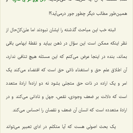
همین‌طور مطالب دیگر چطور جور درمى‌آید؟!
البته خب این مباحث گذشته را ایشان نبودند اما علیٰ‌کلّ‌حال از
نظر اینکه ممکن است این سؤال در ذهن بیاید و نقطۀ ابهامى باقى
بماند، بنده در اینجا عرض مى‌کنم که این مسئله هیچ تنافى ندارد،
آن اطلاق علم حق و استغناء ذاتى حق است که اقتضاء مى‌کند یک
امر و یک اراده در ذات حق متجلى بشود نه دو اراده! ارادۀ متعدد
است که دلالت بر ضعف وجودى، نقص، جهل و نادانى مى‌کند و در
ارادۀ متعدده است که انسان آن ضعف و نقصان را احساس مى‌کند.
یک بحث اصولى هست‌ که آیا متکلم در اداى تعبیر مى‌تواند