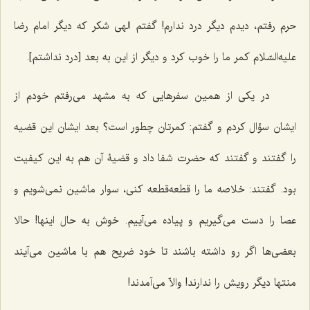
حرم رفتم، دیدم دیگر درد ندارم! گفتم الهى شکر که دیگر امام رضا
علیه‌السّلام کمر ما را خوب کرد و دیگر از این به بعد [درد نداشتم].
در یکى از همین سفرهایى که به مشهد مى‌رفتم خودم از
ایشان سؤال کردم و گفتم: کمرتان چطور است؟ بعد ایشان این قضیه
را گفتند و گفتند که حضرت شفا داد و قضیۀ آن هم به این کیفیت
بود. گفتند: خلاصه ما را قطعه‌قطعه کنى، سوار ماشین نمى‌شویم و
عصا را دست مى‌گیریم و پیاده مى‌آییم. خوش به حال اینها! حالا
بعضى‌ها اگر رو داشته باشند تا خود ضریح هم با ماشین مى‌آیند
منتها دیگر رویش را ندارند! والاّ می‌آمدند!