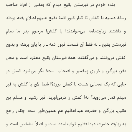
بنده خودم در قبرستان بقیع دیدم که بعضى از افراد صاحب
رسالۀ عملیه با کفش تا کنار قبور ائمۀ بقیع علیهم‌السّلام رفته بودند
و داشتند زیارت‌نامه مى‌خواندند! با کفش! مرحوم پدر ما تمام
قبرستان بقیع ـ نه فقط آن قسمت قبور ائمه ـ را با پاى برهنه و بدون
کفش مى‌رفتند و مى‌گفتند: همۀ قبرستان بقیع محترم است و محل
دفن بزرگان و ذرارى پیغمبر و اصحاب است! مگر مى‌شود انسان در
جایى که یک صحابى هست با کفش برود؟! شما الآن با کفش به قبر
میثم تمار مى‌روید؟ نه! کفش را درمى‌آورید. قبر رشید و مسلم بن
عقیل، بزرگان و حضرت عبدالعظیم هم همین‌طور است. چقدر راجع
به زیارت حضرت عبدالعظیم ثواب آمده است و اصلاً مشخص است و