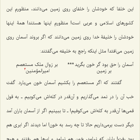
این خلفا که خودشان را خلفاى روى زمین مى‌دانند، منظورم این
کشورهاى اسلامى و عربى است! منظورم اینها هستند! همۀ اینها
خودشان را خلیفۀ خدا روى زمین مى‌دانند که اگر بروند آسمان روى
زمین مى‌افتد! مثل اینکه راجع به خلیفه مى‌گفتند:
آسمان را حق بود گر خون بگرید
***
بر زوال ملک مستعصم
بر زمین
امیرالمؤمنین
3
گفتند که اگر مستعصم را بکشیم آسمان خون مى‌بارد. گفت
خب آن را در نمد مى‌گذاریم و آن‌قدر در کله‌اش مى‌کوبیم ـ به قول
قمى‌ها آن‌قدر به کله‌اش مى‌کوفیم! ـ تا ببینیم اگر از آسمان باران آمد
دیگر دست برمى‌داریم حالا تا چه رسد به خون! اما دیدند اگر ابرى هم
بود رفت! باران که نیامد، خون هم نیامد و ابرها هم رفتند و هیچ