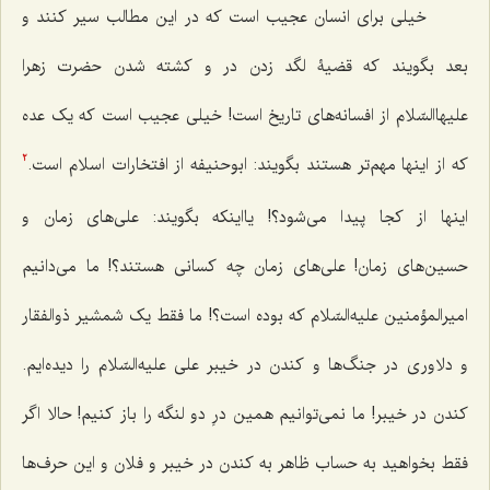
خیلى براى انسان عجیب است که در این مطالب سیر کنند و
بعد بگویند که قضیۀ لگد زدن در و کشته شدن حضرت زهرا
علیها‌السّلام از افسانه‌هاى تاریخ است! خیلى عجیب است که یک عده
که از اینها مهم‌تر هستند بگویند: ابوحنیفه از افتخارات اسلام است.
2
اینها از کجا پیدا مى‌شود؟! یااینکه بگویند: على‌هاى زمان و
حسین‌هاى زمان! على‌هاى زمان چه کسانی هستند؟! ما مى‌دانیم
امیرالمؤمنین علیه‌السّلام‌ که بوده است؟! ما فقط یک شمشیر ذوالفقار
و دلاورى در جنگ‌ها و کندن در خیبر على علیه‌السّلام را دیده‌ایم.
کندن در خیبر! ما نمى‌توانیم همین درِ دو لنگه را باز کنیم! حالا اگر
فقط بخواهید به حساب ظاهر به کندن در خیبر و فلان و این حرف‌ها