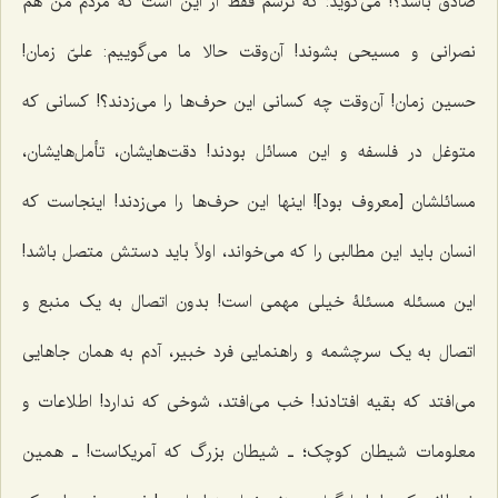
صادق باشد؟! مى‌گوید: که ترسم فقط از این است که مردم من هم
نصرانى و مسیحى بشوند! آن‌وقت حالا ما می‌گوییم: علىّ زمان!
حسین زمان! آن‌وقت چه کسانی این حرف‌ها را مى‌زدند؟! کسانى که
متوغل در فلسفه و این مسائل بودند! دقت‌هایشان، تأمل‌هایشان،
مسائلشان [معروف بود]! اینها این حرف‌ها را مى‌زدند! اینجاست که
انسان باید این مطالبى را که مى‌خواند، اولاً باید دستش متصل باشد!
این مسئله مسئلۀ خیلی مهمى است! بدون اتصال به یک منبع و
اتصال به یک سرچشمه و راهنمایى فرد خبیر، آدم به همان جاهایى
مى‌افتد که بقیه افتادند! خب مى‌افتد، شوخى که ندارد! اطلاعات و
معلومات شیطان کوچک؛ ـ شیطان بزرگ که آمریکاست! ـ همین