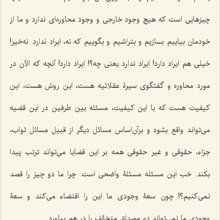
چیزهایى است که هیچ وجود خارجى و وجود محاوره‌اى ندارد و ما از
خودمان بیاییم بسازیم و بتراشیم و بگوییم که نه، ایراد ندارد. نه‌خیر!
خیلى هم ایراد دارد! ایراد ندارد یعنى چه؟! ایراد دارد! آنچه که الآن در
مورد محاوره و گفتگوى سیرۀ عقلائیه هست، این روش هست، این
کیفیت هست که با این کیفیت، مسئله بین طرفین در این قضیه
مى‌تواند واقع بشود و برآن‌اساس مسائل دیگر از قبیل مسائل ثواب،
جزاء، حقوقى و غیر حقوقى همه بر این قضایا مى‌تواند ترتب پیدا
بکند. خب این مسئله مسئلۀ واضحى است. چرا ما دو چیز را قصد
نمى‌کنیم؟! چون سعۀ وجودى ما این را اقتضاء مى‌کند و سعۀ
وجودى ما نمى‌تواند دو مصداق متخالف را در هم بیاورد.