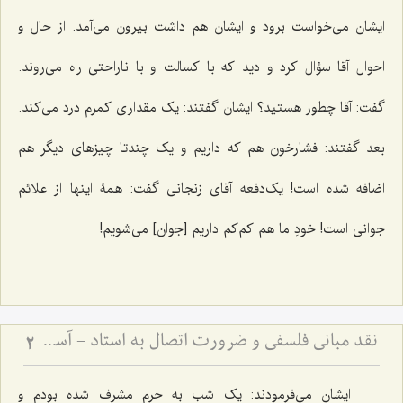
ایشان مى‌خواست برود و ایشان هم داشت بیرون مى‌آمد. از حال و
احوال‌ آقا سؤال کرد و دید که با کسالت و با ناراحتى راه مى‌روند.
گفت: آقا چطور هستید؟ ایشان گفتند: یک مقدارى کمرم درد مى‌کند.
بعد گفتند: فشارخون هم که داریم و یک چندتا چیزهاى دیگر هم
اضافه شده است! یک‌دفعه آقاى زنجانى گفت: همۀ اینها از علائم
جوانى است! خودِ ما هم کم‌کم داریم [جوان] مى‌شویم!
نقد مبانی فلسفی و ضرورت اتصال به استاد - آسیب‌شناسی دروس خشک و لزوم پیوند علم با عمل
2
ایشان مى‌فرمودند: یک شب به حرم مشرف شده بودم و