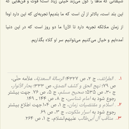
شیطانى که ماها را گول مى‌زند خیلى زیاد است! فوت و فن‌هایى که
این بلد است، بالاتر از آن است که ما بلدیم! تجربه‌اى که این دارد اوه!
از زمان ملائکه تجربه دارد تا الآن! ما دو روز است که در این دنیا
آمده‌ایم و خیال مى‌کنیم مى‌توانیم سر او کلاه بگذاریم.
.
الطرائف
، ج ٢، ص ٤٣٢٧؛
الرسالة السعدیّة
، علاّمه حلّی،
ص ٧٩؛
نهج الحق و کشف الصدق
، ص ٣٣٣؛
بحار الأنوار
،
ج ٣٠، ص ٥٣٥؛
صحیح مسلم
، ج ٥، ص ٧٦. جهت بیشتر
رجوع شود به
امام شناسی
، ج ٨، ص ١٤٤ ـ ١٤٩.
.
اسلام و مقتضیات زمان
، ج 1، ص 104.جهت اطلاع بیشتر
رجوع شود به
اسرار ملکوت
، ج 3، ص 69.
.
مناقب آل أبی‌طالب
علیهم‌السّلام، ج 1، ص ۲64.