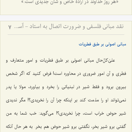
«هر روز خداوند در ارادۀ خاص و شأن جدیدى است.»
نقد مبانی فلسفی و ضرورت اتصال به استاد - آسیب‌شناسی دروس خشک و لزوم پیوند علم با عمل
7
مبانى اصولى بر طبق فطریات
علیٰ‌کلّ‌حال مبانى اصولى بر طبق فطریات و امور متعارف و
فطرى و آن امور ضرورى در محاوره است! فرض کنید که اگر شخص
بیرون برود و فقط شیر در لبنیاتى را بخرد و بیاورد، مولا یا پدر
نمى‌تواند او را مذمت کند بر اینکه چرا آن را نخریدى؟! مگر ندیدى
شیر حوض خراب است، چرا نخریدى؟! می‌گوید: خب شما به من
گفتى برو شیر بخر، نگفتى برو شیر حوض هم بخر. به هر حال آنکه