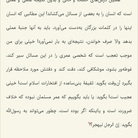
همین درس‌هاى خشک و خالى و بدون نتیجۀ علمى و عملى
است که انسان را به بعضى از مسائل مى‌کشاند! این مطالبى که انسان
اینها را در کلمات بزرگان به‌دست مى‌آورد، باید به آنها جنبۀ عملى
بدهد والاّ صرف خواندن، نتیجه‌اى به بار نمى‌آورد! خیلى براى من
موجب تعجب است که شخصی عمرى را در این مسائل سیر کند،
غوطه‌ور بشود، موشکافى کند، دقت کند و دقتش مورد ملاحظه قرار
بگیرد آن‌وقت بگوید: ثقیفۀ بنى‌ساعده از افتخارات اسلام است! خیلى
عجیب است! بگوید: یا باید بگوییم که عمر مسلمان نبوده که خلاف
ضرورت است و یااینکه اگر بوده است، چطور مى‌تواند به رسول‌الله
بگوید:
إنّ الرجل لیهجر
؟!
1