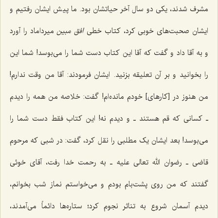
مشرف شدند، یکى دو سال آخر حیاتشان بود. ما پیش ایشان رفتیم و
ایشان صحبت‌های خوبى کرد، کتاب خطى
افق مبین
میرداماد را آورد
و به آقا داد و گفت که آقا این کتاب دست شما را مى‌بوسد! شما این
را بخوانید و بر آن تعلیقه بزنید. ایشان فرمودند: آقا من وقت ندارم!
من هنوز در [کارهای] خودم مانده‌ام! گفت: خلاصه من همه را دیدم
ـ کسانى که قم هستند ـ و دیدم نه! این کتاب فقط دست شما را
مى‌بوسد! بعد ایشان یک مطلبى را نقل کرد، گفت: در شبى که مرحوم
قاضى ـ رضوان الله تعالی علیه ـ به رحمت خدا رفت، آقاى خوئى
گفتند که من روى پشت‌بام بودم و مى‌خواستم نماز شب بخوانم،
دیدم آسمان شروع به تناثر نجوم کرد؛ ستاره‌ها دائماً مى‌آمدند،