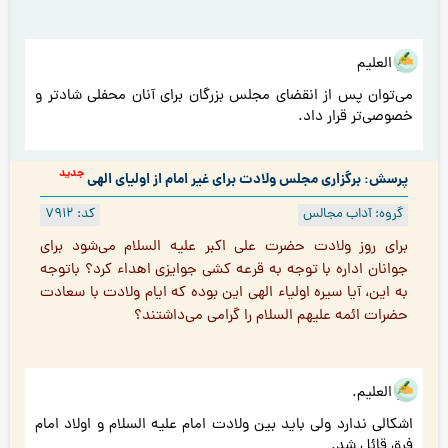
هو العلیم
‌می‌توان پس از انقضای مجلس بزرگان برای آنان محفلی شادتر و
خصوصی‌تر قرار داد.
جدید
پرسش: برگزاری مجلس ولادت برای غیر امام از اولیای الهی
گروه: آداب مجالس
کد: 7912
براى روز ولادت حضرت على اكبر عليه السلام مى‌شود براى
جوانان اداره با توجه به قرعه كشى جوايزى اهداء كرد؟ باتوجه
به اين، آيا سيره اولياء الهى این بوده که ایام ولادت با سعادت
حضرات ائمه عليهم السلام را گرامی می‌داشتند؟
هو العلیم.
اشکالی ندارد ولی باید بین ولادت امام علیه السلام و اولاد امام
فرق قائل شد.