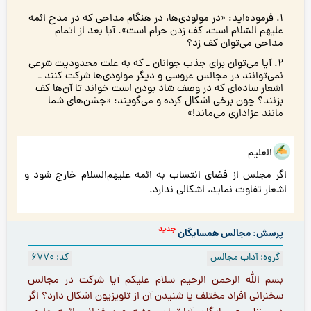
١. فرموده‌ايد: «در مولودی‌ها، در هنگام مداحى كه در مدح ائمه
عليهم السّلام است، كف زدن حرام است». آيا بعد از اتمام
مداحى می‌توان کف زد؟
2. آيا می‌توان براى جذب جوانان ـ كه به علت محدوديت شرعى
نمی‌توانند در مجالس عروسى و ديگر مولودی‌ها شركت كنند ـ
اشعار ساده‌اى که در وصف شاد بودن است خواند تا آن‌ها کف
بزنند؟ چون برخی اشکال کرده و می‌گويند: «جشن‌هاى شما
مانند عزادارى می‌ماند!»
هو العلیم
اگر مجلس از فضای انتساب به ائمه علیهم‌السلام خارج شود و
اشعار تفاوت نماید، اشکالی ندارد.
جدید
پرسش: مجالس همسایگان
گروه: آداب مجالس
کد: 6770
بسم الله الرحمن الرحيم سلام عليكم آيا شركت در مجالس
سخنرانى افراد مختلف يا شنيدن آن از تلویزيون اشکال دارد؟ اگر