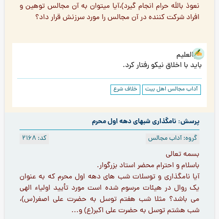
نعوذ باللَه حرام انجام گیرد)،آیا میتوان به آن مجالس توهین و
افراد شرکت کننده در آن مجالس را مورد سرزنش قرار داد؟
هوالعلیم
باید با اخلاق نیکو رفتار کرد.
آداب مجالس اهل بیت
خلاف شرع
پرسش: نامگذاری شبهای دهه اول محرم
گروه: آداب مجالس
کد: 2168
بسمه تعالی
باسلام و احترام محضر استاد بزرگوار.
آیا نامگذاری و توسلات شب های دهه اول محرم که به عنوان
یک روال در هیئات مرسوم شده است مورد تأیید اولیاء الهی
می باشد؟ مثلا شب هفتم توسل به حضرت علی اصغر(س)،
شب هشتم توسل به حضرت علی اکبر(ع) و...