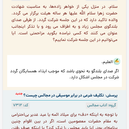
سلام. در منزل يكى از خواهر زاده‌ها، به مناسبت شهادت
حضرت زهرا سلام الله عليها هر ساله هيئت برگزار می گردد.
والده تاکید دارد که در این جلسه شرکت گردد. از طرفی صدای
بلندگوی مجلس زياد و به اطراف مى رود و با تذكر اينجانب
عنوان مى كنند كه كسى نيامده بگويد مزاحمتى است. آيا
مى‌توانيم در اين جلسه شركت نماييم؟
هو العلیم.
اگر صدای بلندگو به نحوی باشد که موجب ایذاء همسایگان گردد
شرکت در مجلس اشکال دارد.
جدید
پرسش: تکلیف شرعی در برابر موسیقی در مجالس چیست؟
گروه: آداب مجالس
کد: 7312
با توجه به اینکه «دف» برای میلاد ائمه يا عيد غدير بی‌احترامى
به مقام حضرات معصومین است، اگر در بين اقوام چنين
برنامه‌ای بود، آیا باید مجلس را ترک کرد؟ یا اینکه صِرف رفتن