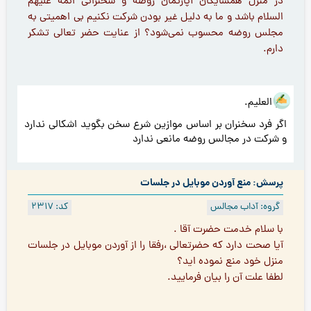
در منزل همسایگان آپارتمان روضه و سخنرانی ائمه عليهم
السلام باشد و ما به دليل غير بودن شركت نكنيم بى اهميتى به
مجلس روضه محسوب نمي‌شود؟ از عنايت حضر تعالى تشكر
دارم.
هو العلیم.
اگر فرد سخنران بر اساس موازین شرع سخن بگوید اشکالی ندارد
و شرکت در مجالس روضه مانعی ندارد
پرسش: منع آوردن موبایل در جلسات
گروه: آداب مجالس
کد: 2317
با سلام خدمت حضرت آقا .
آیا صحت دارد که حضرتعالی ،رفقا را از آوردن موبایل در جلسات
منزل خود منع نموده اید؟
لطفا علت آن را بیان فرمایید.