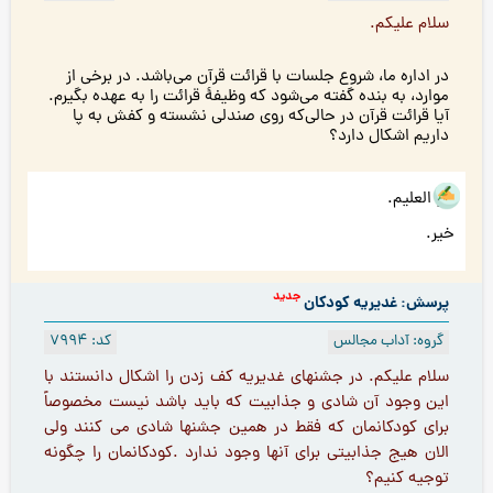
سلام علیکم.
در اداره ما، شروع جلسات با قرائت قرآن می‌باشد. در برخی از
موارد، به بنده گفته می‌شود که وظیفۀ قرائت را به عهده بگیرم.
آيا قرائت قرآن در حالی‌كه روى صندلى نشسته و كفش به پا
داريم اشكال دارد؟
هو العلیم.
خیر.
جدید
پرسش: غدیریه کودکان
گروه: آداب مجالس
کد: 7994
سلام علیکم. در جشنهای غدیریه کف زدن را اشکال دانستند با
این وجود آن شادی و جذابیت که باید باشد نيست مخصوصاً
براى كودكانمان كه فقط در همين جشنها شادى مى كنند ولى
الان هيج جذابيتى براى آنها وجود ندارد .کودكانمان را چگونه
توجیه کنيم؟