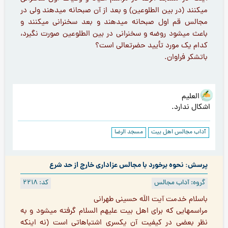
ميكنند (در بین الطلوعین) و بعد از آن صبحانه ميدهند ولي در
مجالس قم اول صبحانه ميدهند و بعد سخنراني ميكنند و
باعث ميشود روضه و سخنراني در بين الطلوعين صورت نگيرد،
كدام يك مورد تأييد حضرتعالي است؟
باتشکر فراوان.
هو العلیم
اشکال ندارد.
آداب مجالس اهل بیت
مسجد الرضا
پرسش: نحوه برخورد با مجالس عزاداری خارج از حد شرع
گروه: آداب مجالس
کد: 2218
باسلام خدمت آیت اللَه حسینی طهرانی
مراسمهایی که برای اهل بیت علیهم السلام گرفته میشود و به
نظر بعضی در کیفیت آن یکسری اشتباهاتی است (نه اینکه