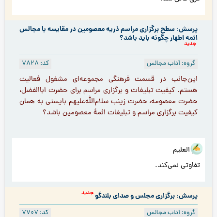
پرسش: سطح برگزاری مراسم ذریه معصومین در مقایسه با مجالس
ائمه اطهار چگونه باید باشد؟
جدید
گروه: آداب مجالس
کد: 7828
این‌جانب در قسمت فرهنگی مجموعه‌ای مشغول فعالیت
هستم. کیفیت تبلیغات و برگزاری مراسم برای حضرت اباالفضل،
حضرت معصومه، حضرت زينب سلام‌الله‌علیهم بايستى به همان
كيفيت برگزارى مراسم و تبليغات ائمۀ معصومين باشد؟
هو العلیم
تفاوتی نمی‌کند.
جدید
پرسش: برگزاری مجلس و صدای بلندگو
گروه: آداب مجالس
کد: 7707