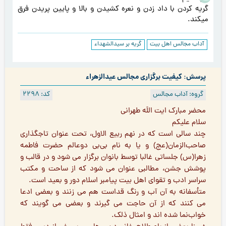
گریه کردن با داد زدن و نعره کشیدن و بالا و پایین پریدن فرق
میکند.
آداب مجالس اهل بیت
گریه بر سیدالشهداء
پرسش: کیفیت برگزاری مجالس عیدالزهراء
گروه: آداب مجالس
کد: 2298
محضر مبارک ایت اللَه طهرانی
سلام علیکم
چند سالي است که در نهم ربيع الاول، تحت عنوان تاجگذاري
صاحب‌الزمان(عج) و يا به نام بي‌بي دوعالم حضرت فاطمه
زهرا(س) جلساتي غالبا توسط بانوان برگزار مي شود و در قالب و
پوشش جشن، مطالبي عنوان مي شود که از ساحت و مکتب
سراسر ادب و تقواي اهل بيت پيامبر اسلام دور و بعيد است.
متأسفانه به آن آب و رنگ قداست هم مي زنند و بعضي ادعا
مي کنند که از آن حاجت مي گيرند و بعضي مي گويند که
خواب‌نما شده اند و امثال ذلک.