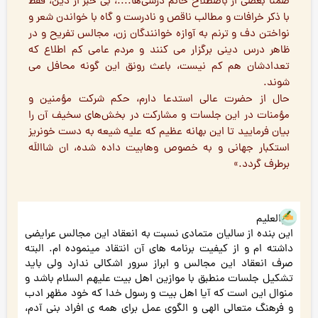
ضمنا بعضي از باصطلاح خانم درسي‌ها....، بي خبر از دين، فقط
با ذکر خرافات و مطالب ناقص و نادرست و گاه با خواندن شعر و
نواختن دف و ترنم به آوازه خوانندگان زن، مجالس تفريح و در
ظاهر درس ديني برگزار مي کنند و مردم عامي کم اطلاع که
تعدادشان هم کم نيست، باعث رونق اين گونه محافل مي
شوند.
حال از حضرت عالي استدعا دارم، حکم شرکت مؤمنين و
مؤمنات در اين جلسات و مشارکت در بخش‌هاي سخيف آن را
بيان فرماييد تا اين بهانه عظيم که عليه شيعه به دست خونريز
استکبار جهاني و به خصوص وهابيت داده شده، ان شا‌اللَه
برطرف گردد.»
هوالعلیم
این بنده از سالیان متمادی نسبت به انعقاد این مجالس عرایضی
داشته ام و از کیفیت برنامه های آن انتقاد مینموده ام. البته
صرف انعقاد این مجالس و ابراز سرور اشکالی ندارد ولی باید
تشکیل جلسات منطبق با موازین اهل بیت علیهم السلام باشد و
منوال این است که آیا اهل بیت و رسول خدا که خود مظهر ادب
و فرهنگ متعالی الهی و الگوی عمل برای همه ی افراد بنی آدم،