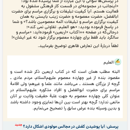
در پرسش‌ها سؤالى با اين عبارت از شما پرسيده شده بود:
«اينجانب در مجموعه‌ای در قسمت کار فرهنگی مشغول به
فعالیت هستم. آیا کیفیت تبلیغات و برگزاری مراسم براى حضرت
ابالفضل، حضرت معصومه و حضرت زينب بايستى به همان
كيفيت برگزارى مراسم و تبليغات ائمه معصومين باشد؟» و شما
در پاسخ فرموده بوديد: «هو العليم. تفاوتی نمى كند»؛
در‌حالى‌كه در صفحه ١٠٠كتاب «اربعين» فرموده‌ايد: «مراسم و
سالگرد بايد فقط براى چهارده معصوم برگزار شود نه غير ايشان»!
لطفاً دربارۀ این تعارض ظاهری توضیح بفرمایید.
هو العلیم
البته مطلب همان است که در کتاب اربعین ذکر شده است و
مقصود بنده از غیر چهارده معصوم علیهم‌السلام، مردم عادی ـ
گرچه از بزرگان هستند ـ می‌باشد مانند علما و غیرهم؛ ولی اقامۀ
مراسم برای حضرت ابوالفضل و افراد مذکوره علیهم‌السلام در
عنوان کلی چهارده معصوم به جهت غلبۀ حقیقت ولایت بر آنان
مانعی ندارد؛ گرچه بهتر است بین آن‌ها تمایزی وجود داشته باشد
و بدین وسیله بنده عرض سابق را تصحیح می‌نمایم.
جدید
پرسش: آیا پوشیدن کفش در مجالس مولودی اشکال دارد؟