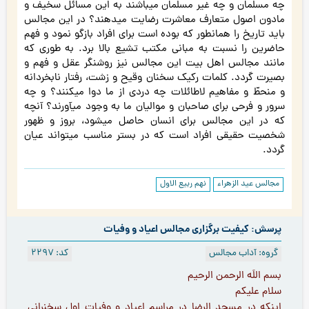
چه مسلمان و چه غیر مسلمان میباشند به این مسائل سخیف و
مادون اصول متعارف معاشرت رضایت میدهند؟ در این مجالس
باید تاریخ را همانطور که بوده است برای افراد بازگو نمود و فهم
حاضرین را نسبت به مبانی مکتب تشیع بالا برد. به طوری که
مانند مجالس اهل بیت این مجالس نیز روشنگر عقل و فهم و
بصیرت گردد. کلمات رکیک سخنان وقیح و زشت، رفتار نابخردانه
و منحطّ و مفاهیم لاطائلات چه دردی از ما دوا میکنند؟ و چه
سرور و فرحی برای صاحبان و موالیان ما به وجود میآورند؟ آنچه
که در این مجالس برای انسان حاصل میشود، بروز و ظهور
شخصیت حقیقی افراد است که در بستر مناسب میتواند عیان
گردد.
مجالس عید الزهراء
نهم ربيع الاول
پرسش: کیفیت برگزاری مجالس اعیاد و وفیات
گروه: آداب مجالس
کد: 2297
بسم اللَه الرحمن الرحيم
سلام عليكم
اينكه در مسجد الرضا در مراسم اعياد و وفيات اول سخنراني