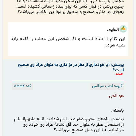
مجلس را پیدا کنی.” آیا این سخن مورد تأیید شماست؟ و آیا
چنین روشی در قبال کسی که برای بنده زحماتی کشیده است،
به‌جای قدردانی، صحیح و منطبق بر موازین اخلاقی می‌باشد؟
هو العلیم.
این کلام از بنده نیست و اگر شخصی این مطلب را گفته باید
تنبیه شود.
پرسش: آیا خودداری از عطر در عزاداری به عنوان عزاداری صحیح
است؟
جدید
گروه: آداب مجالس
کد: 8552
هو الحى.
باسلام.
بنده در ماه‌هاى محرم، صفر و در ايام شهادت ائمه عليهم‌السلام
از استعمال عطر به عنوان حداقل نشانۀ عزادارى خوددارى
می‌نمايم. آيا اين عمل صحيح می‌باشد؟