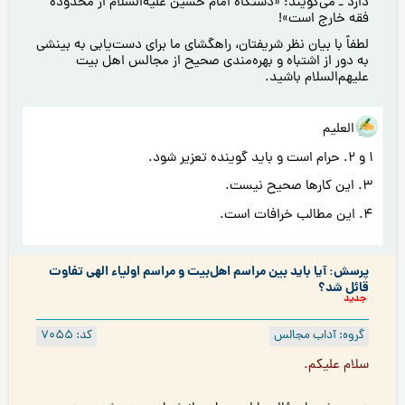
دارد ـ می‌گویند: «دستگاه امام حسين عليه‌السلام از محدودۀ
فقه خارج است»!
لطفاً با بيان نظر شريفتان، راهگشای ما برای دست‌يابی به بينشی
به دور از اشتباه و بهره‌مندی صحيح از مجالس اهل بيت
عليهم‌السلام باشيد.
هو العلیم
1 و 2. حرام است و باید گوینده تعزیر شود.
3. این کار‌ها صحیح نیست.
4. این‌ مطالب خرافات است.
پرسش: آیا باید بین مراسم اهل‌بیت و مراسم اولیاء الهی تفاوت
قائل شد؟
جدید
گروه: آداب مجالس
کد: 7055
سلام علیكم.