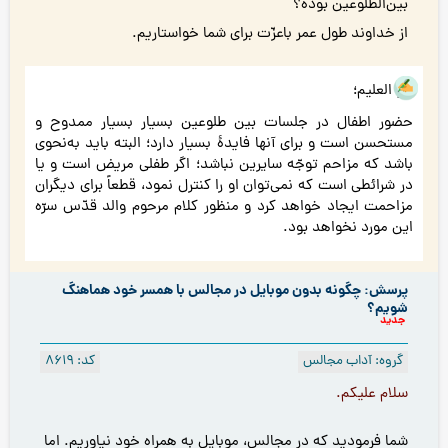
بين‌الطّلوعين بوده؟
از خداوند طول عمر باعزّت براى شما خواستاريم.
هو العلیم؛
حضور اطفال در جلسات بین طلوعین بسیار بسیار ممدوح و
مستحسن است و برای آنها فایدۀ بسیار دارد؛ البته باید به‌نحوی
باشد که مزاحم توجّه سایرین نباشد؛ اگر طفلی مریض است و یا
در شرائطی است که نمی‌توان او را کنترل نمود، قطعاً برای دیگران
مزاحمت ایجاد خواهد کرد و منظور کلام مرحوم والد قدّس سرّه
این مورد نخواهد بود.
پرسش: چگونه بدون موبایل در مجالس با همسر خود هماهنگ
شویم؟
جدید
گروه: آداب مجالس
کد: 8619
سلام عليكم.
شما فرموديد كه در مجالس، موبایل به همراه خود نیاوریم. اما