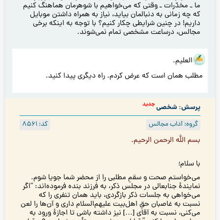
ما ـ مخدّرات ـ وقتی كه مى‌خواهيم با شوهرمان هماهنگ کنیم
که چه زمانی به دنبالمان بياید، نیاز به همراه داشتن موبایل
داریم! در چنین شرایطی چکار کنیم؟ با توجه به اينكه برخی
مجالس، درساعت مشخصی تمام نمی‌شوند.
هو العلیم.
مطلب همان است که عرض کردم. راه دیگری پیدا کنید.
جدید
پرسش: شخصی
گروه: آداب مجالس
کد: 8561
بسم الله الرحمن الرحیم.
با سلام؛
می‌خواستم صحت و سقمِ مطلبی را از محضر شما جویا شوم.
نمایندهٔ جنابعالی در مجلس ذکر، به فرزند بنده فرموده‌اند: “اگر
می‌خواهی به جلسات ذکر بازگردی، باید همان تنفری را که
نسبت به غاصبان حقِ اهل‌بیت علیهم‌السلام داری و آن‌ها را لعن
می‌کنی، نسبت به آقای […] نیز داشته باشی تا اجازهٔ ورود به