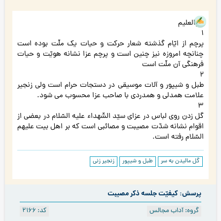
هوالعلیم
1
پرچم از ایّام گذشته شعار حرکت و حیات یک ملّت بوده است
چنانچه امروزه نیز چنین است و پرچم عزا نشانه هویّت و حیات
فرهنگی آن ملّت است
2
طبل و شیپور و آلات موسیقی در دستجات حرام است ولی زنجیر
علامت همدلی و همدردی با صاحب عزا محسوب می شود.
3
گل زدن روی لباس در عزای سیّد الشّهداء علیه السّلام در بعضی از
اقوام نشانه شدّت مصیبت و مصائبی است که بر اهل بیت علیهم
السّلام رفته است.
گل مالیدن به سر
طبل و شیپور
زنجیر زنی
پرسش: کیفیّت جلسه ذكر مصيبت
گروه: آداب مجالس
کد: 2166