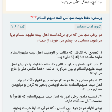
عید کج‌سلیقگی تلقّی می‌شود.
جدید
پرسش: حفظ حرمت مجالس ائمه علیهم السلام
گروه: آداب مجالس
کد: 7193
در برخی مجالس كه برای بزرگداشت اهل بيت عليهم‌السلام برپا
می‌شود، مسايلی به چشم مي خورد؛ از جمله:
١. تصريح به الفاظی كه دلالت بر الوهيّت اهل بيت عليهم‌السلام
دارد؛ مانند: «لا إله إلّا علی» و…
٢. خواندن اشعار و بيان مطالبی كه مقام خداوند را در برابر اهل
بيت عليهم‌السلام پايين می‌آورد؛ مانند: «خدا عكس علی را ماچ
می‌كرد»!
٣. انجام بعضی كارها در منظر مردم، برای اظهار ذلّت در برابر
اهل بيت عليهم‌السلام؛ مانند آويختن زنجير به گردن و درآوردن
صدای حيوانات.
٤. نسبت دادن برخی امور به اهل بيت عليهم‌السلام که ظاهراً با
عصمت آنان منافات دارد.
برخی افراد در توجیه این اعمال ـ که در آن شائبۀ حرمت وجود