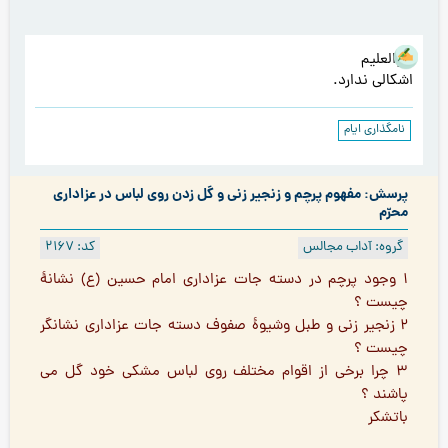
هوالعلیم
اشکالی ندارد.
نامگذاری ایام
پرسش: مفهوم پرچم و زنجیر زنی و گل زدن روی لباس در عزاداری
محرّم
گروه: آداب مجالس
کد: 2167
1 وجود پرچم در دسته جات عزاداری امام حسین (ع) نشانۀ
چیست ؟
2 زنجیر زنی و طبل وشیوۀ صفوف دسته جات عزاداری نشانگر
چیست ؟
3 چرا برخی از اقوام مختلف روی لباس مشکی خود گل می
پاشند ؟
باتشکر