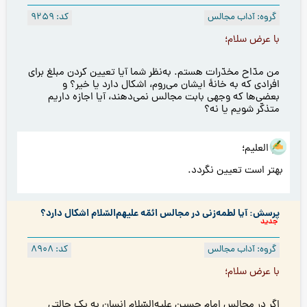
گروه: آداب مجالس
کد: 9259
با عرض سلام؛
من مدّاح مخدّرات هستم. به‌نظر شما آیا تعیین کردن مبلغ برای
افرادى كه به خانۀ ایشان می‌روم، اشکال دارد يا خیر؟ و
بعضی‌ها که وجهی بابت مجالس نمی‌دهند، آیا اجازه داريم
متذكّر شويم يا نه؟
هو العلیم؛
بهتر است تعیین نگردد.
پرسش: آیا لطمه‌زنی در مجالس ائمّه علیهم‌السّلام اشکال دارد؟
جدید
گروه: آداب مجالس
کد: 8908
با عرض سلام؛
اگر در مجالس امام حسین علیه‌السّلام انسان به يک حالتی