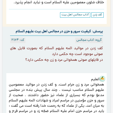
خلاف شئون معصومین علیه السلام است و نباید انجام پذیرد.
کف زدن
آداب مجالس اهل بیت
پرسش: كیفیت سرور و حزن در مجالس اهل بیت علیهم السلام
گروه: آداب مجالس
کد: 2164
كف زدن در مواليد ائمه علیهم السلام كه بصورت فايل هاي
صوتي موجود است چه حكمي دارد
در فايلهاي صوتي همخواني مرد و زن چه حكمي دارد؟
هوالعلیم
همخوانی مرد و زن حرام است. و کف زدن در موالید معصومین
علیهم السلام مناسب نیست . چند سال پیش بنده در مجلسی
مدعوّ بودم که بسیاری از علماء نیز حضور داشتند . صحبت از
سرور و حزن مؤمنین در مراسم اعیاد و شهادات ائمه علیهم السلام
به میان آمد، یکی از علماء که به رحمت خدا رفته است می گفت :
باید در مراسم حزن امام علیه السلام ضجّه زد و در مراسم فرح و