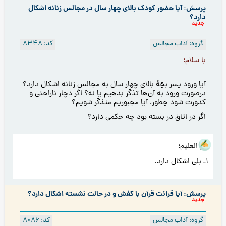
پرسش: آیا حضور کودک بالای چهار سال در مجالس زنانه اشکال
دارد؟
جدید
گروه: آداب مجالس
کد: 8348
با سلام؛
آیا ورود پسر بچّۀ بالای چهار سال به مجالس زنانه اشکال دارد؟
درصورت ورود به آن‌ها تذکّر بدهیم یا نه؟ اگر دچار ناراحتی و
كدورت شود چطور، آیا مجبوریم متذکّر شویم؟
اگر در اتاق در بسته بود چه حکمی دارد؟
هو العلیم؛
۱ـ بلی اشکال دارد.
پرسش: آیا قرائت قرآن با کفش و در حالت نشسته اشکال دارد؟
جدید
گروه: آداب مجالس
کد: 8086