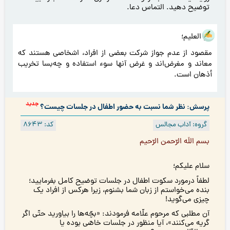
توضیح دهيد. التماس دعا.
هو العلیم؛
مقصود از عدم جواز شرکت بعضی از افراد، اشخاصی هستند که
معاند و مغرض‌اند و غرض آنها سوء استفاده و چه‌بسا تخریب
أذهان است.
جدید
پرسش: نظر شما نسبت به حضور اطفال در جلسات چیست؟
گروه: آداب مجالس
کد: 8643
بسم اللَه الرّحمن الرّحيم
سلام عليكم؛
لطفاً درمورد سكوت اطفال در جلسات توضيح كامل بفرمایيد؛
بنده مى‌خواستم از زبان شما بشنوم، زيرا هركس از افراد يک
چيزى مى‌گويد!
آن مطلبى كه مرحوم علّامه فرمودند: «بچّه‌ها را بياوريد حتّى اگر
گريه می‌كنند»، آيا منظور در جلسات خاصّى بوده يا