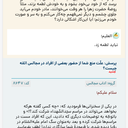
برسد كه از خود بی‌خود بشود و به خودش لطمه بزند، مثلاً
روضۀ حضرت زهرا را هر وقت می‌خوانند، مادر خودم می‌آید
جلوى چشمم و دیگر نمی‌فهمم چه‌کار می‌کنم و به سر و صورت
خودم می‌زنم؛ آيا اين‌كار اشكالى دارد؟
هو العلیم؛
نباید لطمه زد.
پرسش: علّت منع شما از حضور بعضی از افراد در مجالس ائمّه
چیست؟
جدید
گروه: آداب مجالس
کد: 8647
سلام عليكم؛
در يكى از سخنرانى‌ها فرموديد كه: «چه كسى گفته هركه
بخواهد می‌تواند در مراسم سیّدالشّهداء شرکت کند؟!» و
باتوجّه به توضیحات دیگری که دادید، این که افراد مست در
مراسم‌ها شرکت کرده و بعد به‌عنوان سگ امام عليه‌السّلام در
رؤيا ديده شده، با فرمودۀ شما سازگارى ندارد! لطف بفرمايید