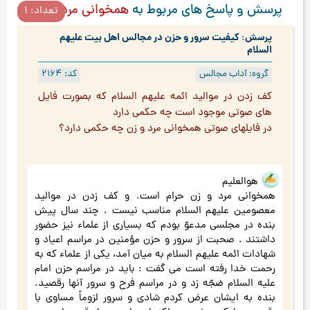
پرسش و پاسخ های مربوط به
همخوانی مرد و زن
تعداد: 1
پرسش: کیفیت سرور و حزن در مجالس اهل بیت علیهم
السلام
گروه: آداب مجالس
کد: 2164
كف زدن در مواليد ائمه علیهم السلام كه بصورت فايل
هاي صوتي موجود است چه حكمي دارد
در فايلهاي صوتي همخواني مرد و زن چه حكمي دارد؟
هوالعلیم
همخوانی مرد و زن حرام است. و کف زدن در موالید
معصومین علیهم السلام مناسب نیست . چند سال پیش
بنده در مجلسی مدعوّ بودم که بسیاری از علماء نیز حضور
داشتند . صحبت از سرور و حزن مؤمنین در مراسم اعیاد و
شهادات ائمه علیهم السلام به میان آمد، یکی از علماء که به
رحمت خدا رفته است می گفت : باید در مراسم حزن امام
علیه السلام ضجّه زد و در مراسم فرح و سرور آنها رقصید.
بنده به ایشان عرض کردم شادی و سرور لزوماً مساوی با