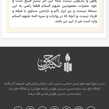
رقص و پایکوبی نیست بلکه این امر بسیار قبیح است و
خود حضرات معصومین علیهم السلام قطعاً راضی به این
مسئله نیستند و نیز ابراز تألم و ناراحتی مساوی با ضجّه و
فریاد نیست ،و آنچه که در روایات و سیره ائمه علیهم السلام
وارد است غیر از این می باشد.
نشر و تبلیغ آموزه های اصیل اسلامی و تبیین مکتب عرفانی اولیای الهی خصوصا آثار علّامه
آیةالله حاج سیّد محمّدحسین حسینی طهرانی (علامه طهرانی) .و آیةالله حاج سیّد
محمّدمحسن حسینی طهرانی قدس الله سرهما