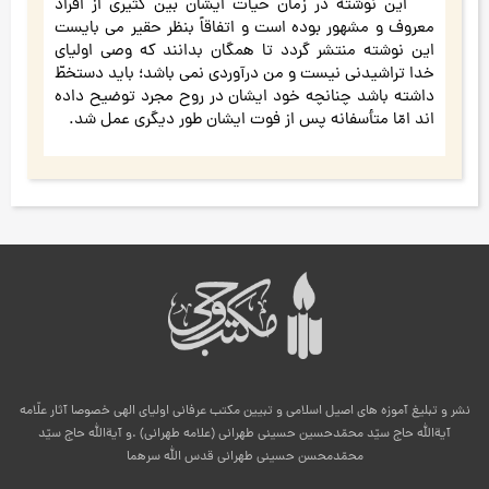
این نوشته در زمان حیات ایشان بین کثیری از افراد
معروف و مشهور بوده است و اتفاقاً بنظر حقیر می بایست
این نوشته منتشر گردد تا همگان بدانند که وصی اولیای
خدا تراشیدنی نیست و من درآوردی نمی باشد؛ باید دستخطّ
داشته باشد چنانچه خود ایشان در روح مجرد توضیح داده
اند امّا متأسفانه پس از فوت ایشان طور دیگری عمل شد.
نشر و تبلیغ آموزه های اصیل اسلامی و تبیین مکتب عرفانی اولیای الهی خصوصا آثار علّامه
آیةالله حاج سیّد محمّدحسین حسینی طهرانی (علامه طهرانی) .و آیةالله حاج سیّد
محمّدمحسن حسینی طهرانی قدس الله سرهما