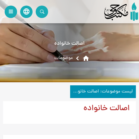
language
view_headline
close
search
اصالت خانواده
home
موضوعات
لیست موضوعات: اصالت خانواده
اصالت خانواده