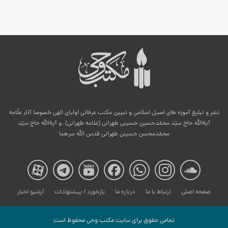
نشر و تبلیغ آموزه های اصیل اسلامی و تبیین مکتب عرفانی اولیای الهی خصوصا آثار علّامه
آیةالله حاج سیّد محمّدحسین حسینی طهرانی (علامه طهرانی) .و آیةالله حاج سیّد
محمّدمحسن حسینی طهرانی قدس الله سرهما
صفحه
صفحه
صفحه
صفحه
صفحه
صفحه
صفح
صفحه اصلی
ارتباط با ما
درباره ما
بازخورد / پیشنهادات
آرشیو اخبار
مکتب
مکتب
مکتب
مکتب
مکتب
مکتب
مکت
تمامی حقوق برای سایت مكتب وحی محفوظ است