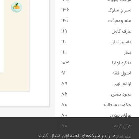
سیر و سلوک
136
علم ومعرفت
131
عارف کامل
119
تفسیر قرآن
111
نماز
110
تذکره اولیا
103
اصول فقه
91
اراده الهی
89
تجرد نفس
86
حکمت متعالیه
80
عرفان نظری
80
قرآن کریم
80
ما را در شبکه‌های اجتماعی دنبال کنید:
علم امام
77