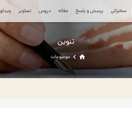
close
search
سخنرانی
پرسش و پاسخ
مقاله
دروس
تصاویر
ویدئو
تنوین
home
موضوعات