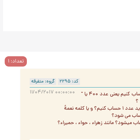
تعداد: 1
کد: 2295
گروه: متفرقه
11/04/2017 00:00:00
با سلام. 1 آیا برای حساب ابجدی " هاء " آخر کلمه " فاطمه " آنرا " ت " حساب کنیم یعنی عدد 400 یا "