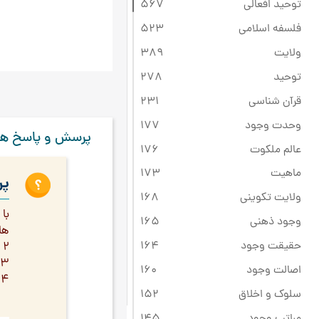
توحید افعالی
567
فلسفه اسلامی
523
ولایت
389
توحید
278
قرآن شناسی
231
وحدت وجود
177
پرسش و پاسخ ها
عالم ملکوت
176
ماهیت
173
پر
ولایت تکوینی
168
وجود ذهنی
165
هاء "
حقیقت وجود
164
2 کلماتی که تنوین دارند را چگونه باید حساب کرد؟ مثلا الف « قولا » را باید عدد 1 حساب کنیم؟ و یا کلمه نعمةً
3 در آخر بعضی از کلمات الف می گذارند مانند « آمنوا » آیا آن الف هم حساب می شود؟
اصالت وجود
160
4 اگر در کلمه ای یک حرف دو بار تکرار شود که یک عدد دارند چگونه حساب میشود؟ مانند زهراء ، حواء ، حمیراء؟
سلوک و اخلاق
152
مراتب وجود
145